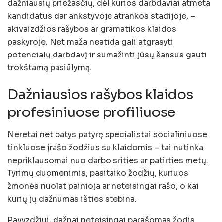
dažniausių priežasčių, dėl kurios darbdaviai atmeta
kandidatus dar ankstyvoje atrankos stadijoje, –
akivaizdžios rašybos ar gramatikos klaidos
paskyroje. Net maža neatida gali atgrasyti
potencialų darbdavį ir sumažinti jūsų šansus gauti
trokštamą pasiūlymą.
Dažniausios rašybos klaidos
profesiniuose profiliuose
Neretai net patys patyrę specialistai socialiniuose
tinkluose įrašo žodžius su klaidomis – tai nutinka
nepriklausomai nuo darbo srities ar patirties metų.
Tyrimų duomenimis, pasitaiko žodžių, kuriuos
žmonės nuolat painioja ar neteisingai rašo, o kai
kurių jų dažnumas išties stebina.
Pavyzdžiui, dažnai neteisingai parašomas žodis