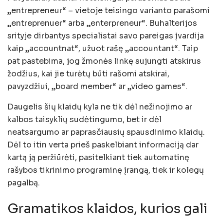
„entrepreneur“ – vietoje teisingo varianto parašomi
„entreprenuer“ arba „enterpreneur“. Buhalterijos
srityje dirbantys specialistai savo pareigas įvardija
kaip „accountnat“, užuot rašę „accountant“. Taip
pat pastebima, jog žmonės linkę sujungti atskirus
žodžius, kai jie turėtų būti rašomi atskirai,
pavyzdžiui, „board member“ ar „video games“.
Daugelis šių klaidų kyla ne tik dėl nežinojimo ar
kalbos taisyklių sudėtingumo, bet ir dėl
neatsargumo ar paprasčiausių spausdinimo klaidų.
Dėl to itin verta prieš paskelbiant informaciją dar
kartą ją peržiūrėti, pasitelkiant tiek automatinę
rašybos tikrinimo programinę įrangą, tiek ir kolegų
pagalbą.
Gramatikos klaidos, kurios gali