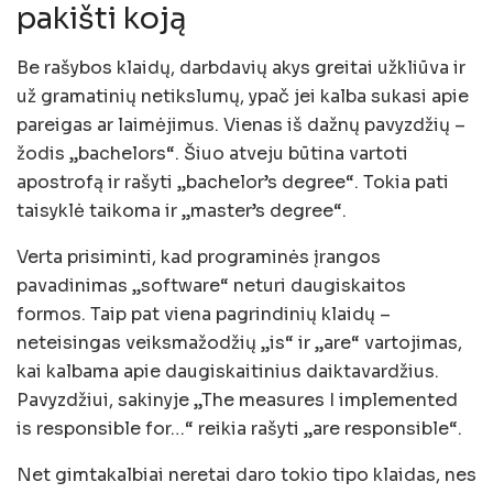
pakišti koją
Be rašybos klaidų, darbdavių akys greitai užkliūva ir
už gramatinių netikslumų, ypač jei kalba sukasi apie
pareigas ar laimėjimus. Vienas iš dažnų pavyzdžių –
žodis „bachelors“. Šiuo atveju būtina vartoti
apostrofą ir rašyti „bachelor’s degree“. Tokia pati
taisyklė taikoma ir „master’s degree“.
Verta prisiminti, kad programinės įrangos
pavadinimas „software“ neturi daugiskaitos
formos. Taip pat viena pagrindinių klaidų –
neteisingas veiksmažodžių „is“ ir „are“ vartojimas,
kai kalbama apie daugiskaitinius daiktavardžius.
Pavyzdžiui, sakinyje „The measures I implemented
is responsible for…“ reikia rašyti „are responsible“.
Net gimtakalbiai neretai daro tokio tipo klaidas, nes