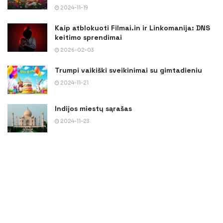
2024-11-19
Kaip atblokuoti Filmai.in ir Linkomanija: DNS
keitimo sprendimai
2026-02-03
Trumpi vaikiški sveikinimai su gimtadieniu
2024-11-21
Indijos miestų sąrašas
2024-11-23