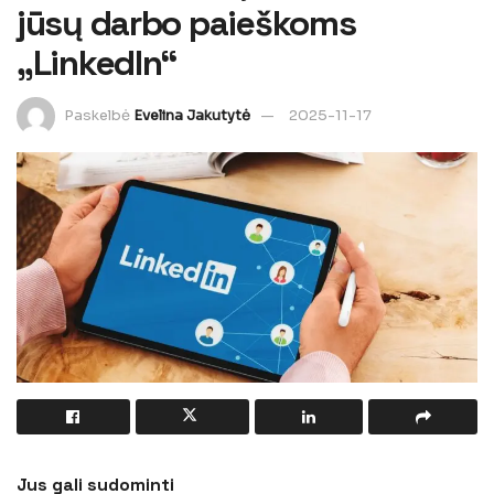
jūsų darbo paieškoms
„LinkedIn“
Paskelbė
Evelina Jakutytė
2025-11-17
Jus gali sudominti