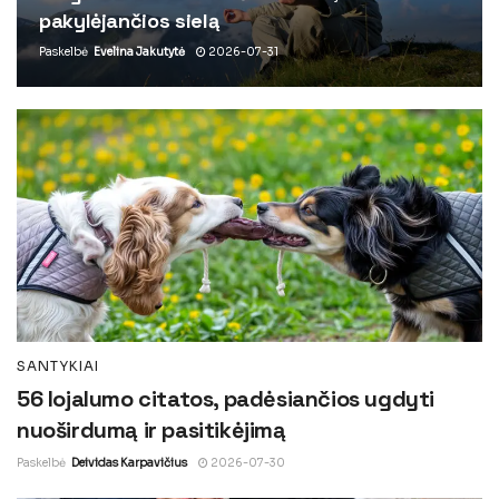
pakylėjančios sielą
Paskelbė
Evelina Jakutytė
2026-07-31
SANTYKIAI
56 lojalumo citatos, padėsiančios ugdyti
nuoširdumą ir pasitikėjimą
Paskelbė
Deividas Karpavičius
2026-07-30