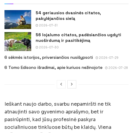
54 geriausios dvasinės citatos,
pakylėjančios sielą
2026-07-31
56 lojalumo citatos, padėsiančios ugdyti
nuoširdumą ir pasitikėjimą
2026-07-30
6 sėkmės istorijos, priversiančios nusišypsoti
2026-07-29
6 Tomo Edisono išradimai, apie kuriuos nežinojote
2026-07-28
Ieškant naujo darbo, svarbu nepamiršti ne tik
atnaujinti savo gyvenimo aprašymo, bet ir
pasirūpinti, kad jūsų profesinė paskyra
socialiniuose tinkluose būtų be klaidų. Viena