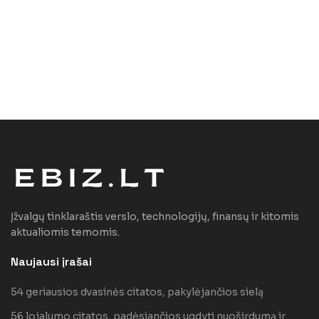
Įžvalgų tinklaraštis verslo, technologijų, finansų ir kitomis
aktualiomis temomis.
Naujausi įrašai
54 geriausios dvasinės citatos, pakylėjančios sielą
56 lojalumo citatos, padėsiančios ugdyti nuoširdumą ir