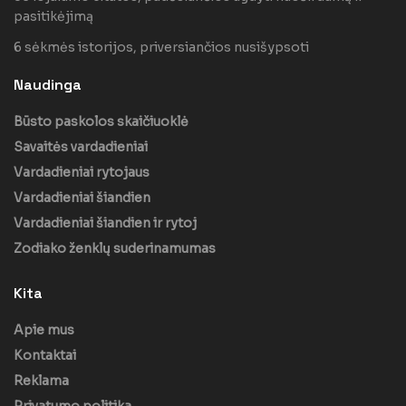
pasitikėjimą
6 sėkmės istorijos, priversiančios nusišypsoti
Naudinga
Būsto paskolos skaičiuoklė
Savaitės vardadieniai
Vardadieniai rytojaus
Vardadieniai šiandien
Vardadieniai šiandien ir rytoj
Zodiako ženklų suderinamumas
Kita
Apie mus
Kontaktai
Reklama
Privatumo politika