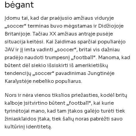
bėgant
Įdomu tai, kad dar praėjusio amžiaus viduryje
„soccer“ terminas buvo mėgstamas ir Didžiojoje
Britanijoje. Tačiau XX amžiaus antrąje pusėje
situacija keitėsi. Kai žaidimas sparčiai populiarėjo
JAV ir jį imta vadinti „soccer“, britai vis dažniau
pradėjo naudoti trumpesnį „football“. Manoma, kad
būtent dėl siekio išsiskirti iš amerikietiškų
tendencijų „soccer“ pavadinimas Jungtinėje
Karalystėje nebeliko populiarus.
Nors ir nėra vienos tikslios priežasties, kodėl britų
kalboje įsitvirtino būtent „football“, kai kurie
tyrinėtojai mano, kad tam įtakos galėjo turėti tiek
žiniasklaidos įtaka, tiek šalių noras pabrėžti savo
kultūrinį identitetą.