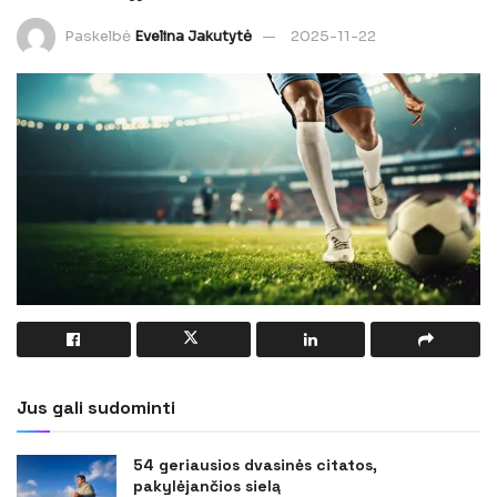
Paskelbė
Evelina Jakutytė
2025-11-22
Jus gali sudominti
54 geriausios dvasinės citatos,
pakylėjančios sielą