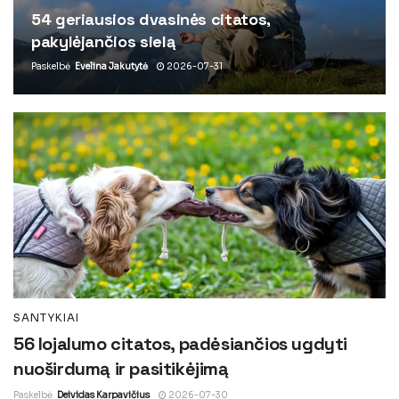
54 geriausios dvasinės citatos,
pakylėjančios sielą
Paskelbė
Evelina Jakutytė
2026-07-31
SANTYKIAI
56 lojalumo citatos, padėsiančios ugdyti
nuoširdumą ir pasitikėjimą
Paskelbė
Deividas Karpavičius
2026-07-30