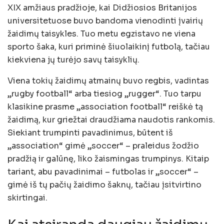
XIX amžiaus pradžioje, kai Didžiosios Britanijos
universitetuose buvo bandoma vienodinti įvairių
žaidimų taisykles. Tuo metu egzistavo ne viena
sporto šaka, kuri priminė šiuolaikinį futbolą, tačiau
kiekviena jų turėjo savų taisyklių.
Viena tokių žaidimų atmainų buvo regbis, vadintas
„rugby football“ arba tiesiog „rugger“. Tuo tarpu
klasikine prasme „association football“ reiškė tą
žaidimą, kur griežtai draudžiama naudotis rankomis.
Siekiant trumpinti pavadinimus, būtent iš
„association“ gimė „soccer“ – praleidus žodžio
pradžią ir galūnę, liko žaismingas trumpinys. Kitaip
tariant, abu pavadinimai – futbolas ir „soccer“ –
gimė iš tų pačių žaidimo šaknų, tačiau įsitvirtino
skirtingai.