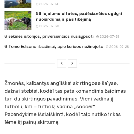
2026-07-31
56 lojalumo citatos, padėsiančios ugdyti
nuoširdumą ir pasitikėjimą
2026-07-30
6 sėkmės istorijos, priversiančios nusišypsoti
2026-07-29
6 Tomo Edisono išradimai, apie kuriuos nežinojote
2026-07-28
Žmonės, kalbantys angliškai skirtingose šalyse,
dažnai stebisi, kodėl tas pats komandinis žaidimas
turi du skirtingus pavadinimus. Vieni vadina jį
futbolu, kiti – futbolą vadina „soccer“.
Pabandykime išsiaiškinti, kodėl taip nutiko ir kas
lėmė šį painų skirtumą.