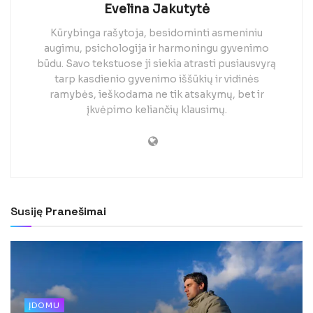
Evelina Jakutytė
Kūrybinga rašytoja, besidominti asmeniniu
augimu, psichologija ir harmoningu gyvenimo
būdu. Savo tekstuose ji siekia atrasti pusiausvyrą
tarp kasdienio gyvenimo iššūkių ir vidinės
ramybės, ieškodama ne tik atsakymų, bet ir
įkvėpimo keliančių klausimų.
Susiję
Pranešimai
ĮDOMU