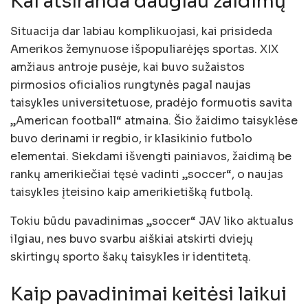
Kai atsiranda daugiau žaidimų
Situacija dar labiau komplikuojasi, kai prisideda
Amerikos žemynuose išpopuliarėjęs sportas. XIX
amžiaus antroje pusėje, kai buvo sužaistos
pirmosios oficialios rungtynės pagal naujas
taisykles universitetuose, pradėjo formuotis savita
„American football“ atmaina. Šio žaidimo taisyklėse
buvo derinami ir regbio, ir klasikinio futbolo
elementai. Siekdami išvengti painiavos, žaidimą be
rankų amerikiečiai tęsė vadinti „soccer“, o naujas
taisykles įteisino kaip amerikietišką futbolą.
Tokiu būdu pavadinimas „soccer“ JAV liko aktualus
ilgiau, nes buvo svarbu aiškiai atskirti dviejų
skirtingų sporto šakų taisykles ir identitetą.
Kaip pavadinimai keitėsi laikui