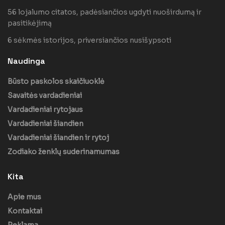
56 lojalumo citatos, padėsiančios ugdyti nuoširdumą ir
pasitikėjimą
6 sėkmės istorijos, priversiančios nusišypsoti
Naudinga
Būsto paskolos skaičiuoklė
Savaitės vardadieniai
Vardadieniai rytojaus
Vardadieniai šiandien
Vardadieniai šiandien ir rytoj
Zodiako ženklų suderinamumas
Kita
Apie mus
Kontaktai