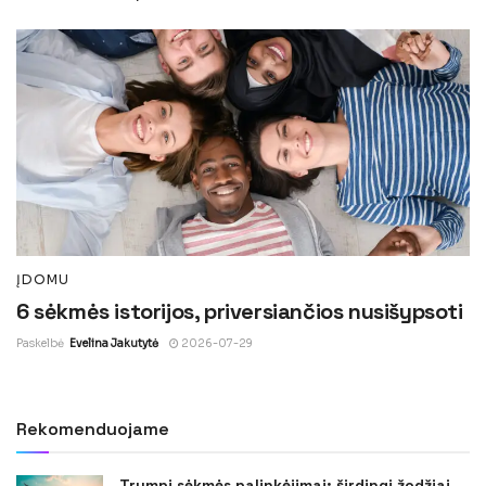
ĮDOMU
6 sėkmės istorijos, priversiančios nusišypsoti
Paskelbė
Evelina Jakutytė
2026-07-29
Rekomenduojame
Trumpi sėkmės palinkėjimai: širdingi žodžiai