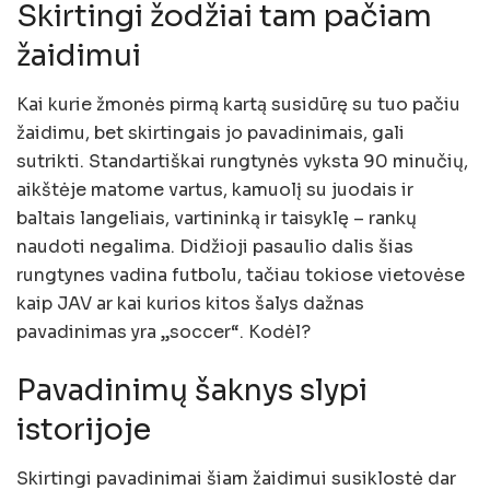
Skirtingi žodžiai tam pačiam
žaidimui
Kai kurie žmonės pirmą kartą susidūrę su tuo pačiu
žaidimu, bet skirtingais jo pavadinimais, gali
sutrikti. Standartiškai rungtynės vyksta 90 minučių,
aikštėje matome vartus, kamuolį su juodais ir
baltais langeliais, vartininką ir taisyklę – rankų
naudoti negalima. Didžioji pasaulio dalis šias
rungtynes vadina futbolu, tačiau tokiose vietovėse
kaip JAV ar kai kurios kitos šalys dažnas
pavadinimas yra „soccer“. Kodėl?
Pavadinimų šaknys slypi
istorijoje
Skirtingi pavadinimai šiam žaidimui susiklostė dar