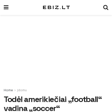
Home
Įdomu
Todėl amerikiečiai „football“
vadina „soccer“