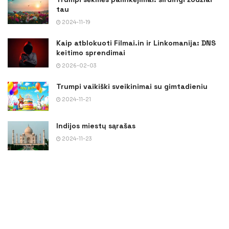
tau
2024-11-19
Kaip atblokuoti Filmai.in ir Linkomanija: DNS
keitimo sprendimai
2026-02-03
Trumpi vaikiški sveikinimai su gimtadieniu
2024-11-21
Indijos miestų sąrašas
2024-11-23