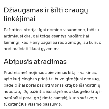
Džiaugsmas ir šilti draugų
linkėjimai
Pažinties istorija ilgai domino visuomenę, tačiau
artimiausi draugai teigė esantys nuoširdžiai
laimingi, kad Harry pagaliau rado žmogų, su kuriuo
nori praleisti likusį gyvenimą.
Abipusis atradimas
Pradinis nežinojimas apie vienas kitą ir vaikinas,
apie kurį Meghan prieš tai buvo girdėjusi nedaug,
padėjo šiai porai pažinti vienas kitą be išankstinių
nuostatų. Jų pažintis išsiskyrė nuo daugelio kitų ir
natūraliai peraugo į rimtą santykį, kuris sužavėjo
tūkstančius visame pasaulyje.