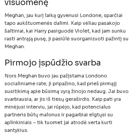
visuomenę
Meghan, jau kurį laiką gyvenusi Londone, sparčiai
tapo aukštuomenės dalimi. Kaip vėliau pasakojo
šaltiniai, kai Harry pasiguodė Violet, kad jam sunku
rasti antrąją pusę, ji pasiūlė suorganizuoti pažintį su
Meghan.
Pirmojo įspūdžio svarba
Nors Meghan buvo jau pažįstama Londono
socialiniame rate, ji pripažino, kad prieš pirmąjį
susitikimą apie būsimą vyrą žinojo nedaug. Jai buvo
svarbiausia, ar jis iš tiesų geraširdis. Kaip pati yra
minėjusi interviu, jai rūpėjo, kad potencialus
partneris būtų malonus ir pagarbiai elgtųsi su
aplinkiniais – tik tuomet jai atrodė verta kurti
santykius.