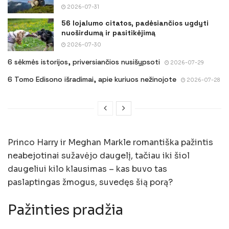
2026-07-31
56 lojalumo citatos, padėsiančios ugdyti
nuoširdumą ir pasitikėjimą
2026-07-30
6 sėkmės istorijos, priversiančios nusišypsoti
2026-07-29
6 Tomo Edisono išradimai, apie kuriuos nežinojote
2026-07-28
Princo Harry ir Meghan Markle romantiška pažintis
neabejotinai sužavėjo daugelį, tačiau iki šiol
daugeliui kilo klausimas – kas buvo tas
paslaptingas žmogus, suvedęs šią porą?
Pažinties pradžia