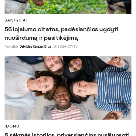
SANTYKIAI
56 lojalumo citatos, padėsiančios ugdyti
nuoširdumą ir pasitikėjimą
Paskelbė
Deividas Karpavičius
2026-07-30
ĮDOMU
6 sėkmės istorijos, priversiančios nusišypsoti