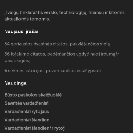
Įžvalgų tinklaraštis verslo, technologijų, finansų ir kitomis
aktualiomis temomis.
Naujausi įrašai
54 geriausios dvasinės citatos, pakylėjančios sielą
56 lojalumo citatos, padėsiančios ugdyti nuoširdumą ir
pasitikėjimą
6 sėkmės istorijos, priversiančios nusišypsoti
Naudinga
Būsto paskolos skaičiuoklė
Savaitės vardadieniai
Vardadieniai rytojaus
Vardadieniai šiandien
Vardadieniai šiandien ir rytoj