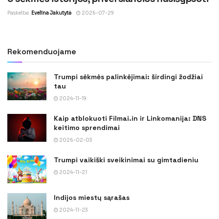
Paskelbė
Evelina Jakutytė
2026-07-29
Rekomenduojame
Trumpi sėkmės palinkėjimai: širdingi žodžiai
tau
2024-11-19
Kaip atblokuoti Filmai.in ir Linkomanija: DNS
keitimo sprendimai
2026-02-03
Trumpi vaikiški sveikinimai su gimtadieniu
2024-11-21
Indijos miestų sąrašas
2024-11-23