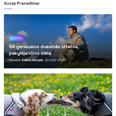
Susiję
Pranešimai
ĮDOMU
54 geriausios dvasinės citatos,
pakylėjančios sielą
Paskelbė
Evelina Jakutytė
2026-07-31