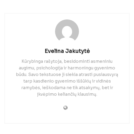
Evelina Jakutytė
Kūrybinga rašytoja, besidominti asmeniniu
augimu, psichologija ir harmoningu gyvenimo
būdu. Savo tekstuose ji siekia atrasti pusiausvyrą
tarp kasdienio gyvenimo iššūkių ir vidinės
ramybės, ieškodama ne tik atsakymų, bet ir
įkvėpimo keliančių klausimų.