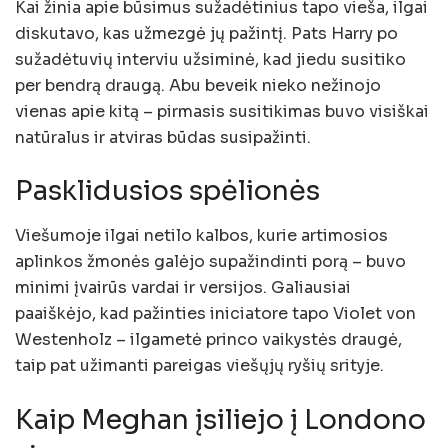
Kai žinia apie būsimus sužadėtinius tapo vieša, ilgai
diskutavo, kas užmezgė jų pažintį. Pats Harry po
sužadėtuvių interviu užsiminė, kad jiedu susitiko
per bendrą draugą. Abu beveik nieko nežinojo
vienas apie kitą – pirmasis susitikimas buvo visiškai
natūralus ir atviras būdas susipažinti.
Pasklidusios spėlionės
Viešumoje ilgai netilo kalbos, kurie artimosios
aplinkos žmonės galėjo supažindinti porą – buvo
minimi įvairūs vardai ir versijos. Galiausiai
paaiškėjo, kad pažinties iniciatore tapo Violet von
Westenholz – ilgametė princo vaikystės draugė,
taip pat užimanti pareigas viešųjų ryšių srityje.
Kaip Meghan įsiliejo į Londono