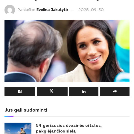
Paskelbė
Evelina Jakutytė
2025-09-30
Jus gali sudominti
54 geriausios dvasinės citatos,
pakylėjančios sielą