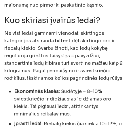
malonumą nuo pirmo iki paskutinio kąsnio.
Kuo skiriasi įvairūs ledai?
Ne visi ledai gaminami vienodai: skirtingos
kategorijos atsiranda būtent dėl skirtingo oro ir
riebalų kiekio. Svarbu žinoti, kad ledų kokybę
reguliuoja griežtos taisyklės – pavyzdžiui,
standartinis ledų kibiras turi sverti ne mažiau kaip 2
kilogramus. Pagal permaišymo ir sviestkriečio
rodiklius, išskiriamos kelios pagrindinės ledų rūšys:
Ekonominės klasės:
Sudėtyje – 8–10%
sviestkriečio ir didžiausias leidžiamas oro
kiekis. Tai pigiausi ledai, atitinkantys
minimalius reikalavimus.
Įprasti ledai:
Riebalų kiekis čia siekia 10–12%, o