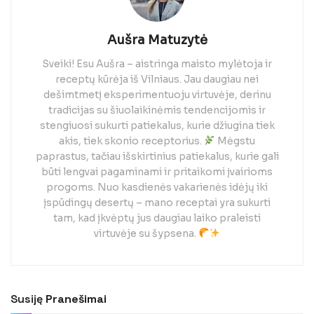
Aušra Matuzytė
Sveiki! Esu Aušra – aistringa maisto mylėtoja ir
receptų kūrėja iš Vilniaus. Jau daugiau nei
dešimtmetį eksperimentuoju virtuvėje, derinu
tradicijas su šiuolaikinėmis tendencijomis ir
stengiuosi sukurti patiekalus, kurie džiugina tiek
akis, tiek skonio receptorius.
Mėgstu
paprastus, tačiau išskirtinius patiekalus, kurie gali
būti lengvai pagaminami ir pritaikomi įvairioms
progoms. Nuo kasdienės vakarienės idėjų iki
įspūdingų desertų – mano receptai yra sukurti
tam, kad įkvėptų jus daugiau laiko praleisti
virtuvėje su šypsena.
Susiję
Pranešimai