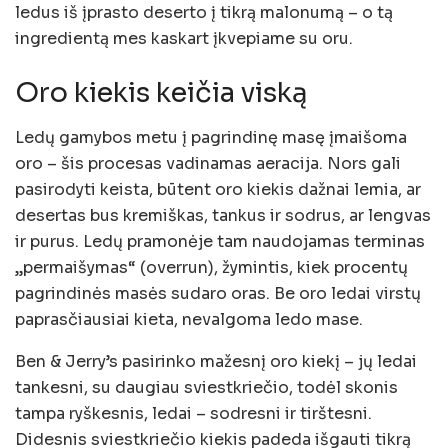
ledus iš įprasto deserto į tikrą malonumą – o tą
ingredientą mes kaskart įkvepiame su oru.
Oro kiekis keičia viską
Ledų gamybos metu į pagrindinę masę įmaišoma
oro – šis procesas vadinamas aeracija. Nors gali
pasirodyti keista, būtent oro kiekis dažnai lemia, ar
desertas bus kremiškas, tankus ir sodrus, ar lengvas
ir purus. Ledų pramonėje tam naudojamas terminas
„permaišymas“ (overrun), žymintis, kiek procentų
pagrindinės masės sudaro oras. Be oro ledai virstų
paprasčiausiai kieta, nevalgoma ledo mase.
Ben & Jerry’s pasirinko mažesnį oro kiekį – jų ledai
tankesni, su daugiau sviestkriečio, todėl skonis
tampa ryškesnis, ledai – sodresni ir tirštesni.
Didesnis sviestkriečio kiekis padeda išgauti tikrą