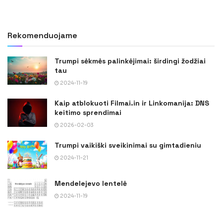
Rekomenduojame
Trumpi sėkmės palinkėjimai: širdingi žodžiai
tau
2024-11-19
Kaip atblokuoti Filmai.in ir Linkomanija: DNS
keitimo sprendimai
2026-02-03
Trumpi vaikiški sveikinimai su gimtadieniu
2024-11-21
Mendelejevo lentelė
2024-11-19