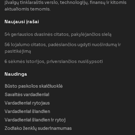
Įžvalgų tinklaraštis verslo, technologijų, finansų ir kitomis
aktualiomis temomis.
Naujausi įrašai
54 geriausios dvasinės citatos, pakylėjančios sielą
56 lojalumo citatos, padėsiančios ugdyti nuoširdumą ir
pasitikėjimą
6 sėkmės istorijos, priversiančios nusišypsoti
Naudinga
Būsto paskolos skaičiuoklė
Savaitės vardadieniai
Vardadieniai rytojaus
Vardadieniai šiandien
Vardadieniai šiandien ir rytoj
Zodiako ženklų suderinamumas