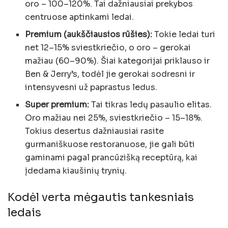
oro – 100–120%. Tai dažniausiai prekybos
centruose aptinkami ledai.
Premium (aukščiausios rūšies):
Tokie ledai turi
net 12–15% sviestkriečio, o oro – gerokai
mažiau (60–90%). Šiai kategorijai priklauso ir
Ben & Jerry’s, todėl jie gerokai sodresni ir
intensyvesni už paprastus ledus.
Super premium:
Tai tikras ledų pasaulio elitas.
Oro mažiau nei 25%, sviestkriečio – 15–18%.
Tokius desertus dažniausiai rasite
gurmaniškuose restoranuose, jie gali būti
gaminami pagal prancūzišką receptūrą, kai
įdedama kiaušinių trynių.
Kodėl verta mėgautis tankesniais
ledais