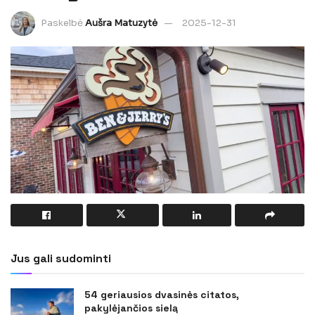
Paskelbė
Aušra Matuzytė
2025-12-31
Jus gali sudominti
54 geriausios dvasinės citatos,
pakylėjančios sielą