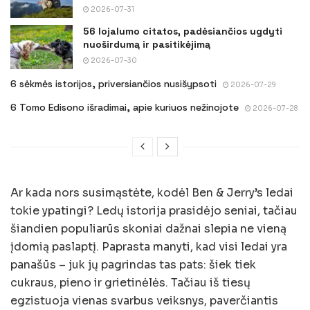
2026-07-31
56 lojalumo citatos, padėsiančios ugdyti
nuoširdumą ir pasitikėjimą
2026-07-30
6 sėkmės istorijos, priversiančios nusišypsoti
2026-07-29
6 Tomo Edisono išradimai, apie kuriuos nežinojote
2026-07-28
Ar kada nors susimąstėte, kodėl Ben & Jerry’s ledai
tokie ypatingi? Ledų istorija prasidėjo seniai, tačiau
šiandien populiarūs skoniai dažnai slepia ne vieną
įdomią paslaptį. Paprasta manyti, kad visi ledai yra
panašūs – juk jų pagrindas tas pats: šiek tiek
cukraus, pieno ir grietinėlės. Tačiau iš tiesų
egzistuoja vienas svarbus veiksnys, paverčiantis