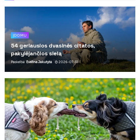
ĮDOMU
54 geriausios dvasinės citatos,
pakylėjančios sielą
Paskelbė
Evelina Jakutytė
2026-07-31