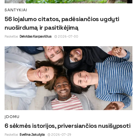
SANTYKIAI
56 lojalumo citatos, padėsiančios ugdyti
nuoširdumą ir pasitikėjimą
Paskelbė
Deividas Karpavičius
2026-07-30
ĮDOMU
6 sėkmės istorijos, priversiančios nusišypsoti
Paskelbė
Evelina Jakutytė
2026-07-29