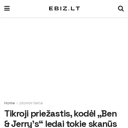
Home
Įdomūs faktai
Tikroji priežastis, kodėl „Ben
& Jerry’s“ ledai tokie skanūs