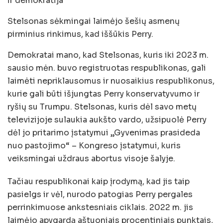
ir demokratija
Stelsonas sėkmingai laimėjo šešių asmenų
pirminius rinkimus, kad iššūkis Perry.
Demokratai mano, kad Stelsonas, kuris iki 2023 m.
sausio mėn. buvo registruotas respublikonas, gali
laimėti nepriklausomus ir nuosaikius respublikonus,
kurie gali būti išjungtas Perry konservatyvumo ir
ryšių su Trumpu. Stelsonas, kuris dėl savo metų
televizijoje sulaukia aukšto vardo, užsipuolė Perry
dėl jo pritarimo įstatymui „Gyvenimas prasideda
nuo pastojimo“ – Kongreso įstatymui, kuris
veiksmingai uždraus abortus visoje šalyje.
Tačiau respublikonai kaip įrodymą, kad jis taip
pasielgs ir vėl, nurodo patogias Perry pergales
perrinkimuose ankstesniais ciklais. 2022 m. jis
laimėjo apygardą aštuoniais procentiniais punktais,