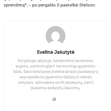
sprendimą“, – po pergalės X paskelbė Stelson.
Evelina Jakutytė
Kūrybinga rašytoja, besidominti asmeniniu
augimu, psichologija ir harmoningu gyvenimo
būdu. Savo tekstuose ji siekia atrasti pusiausvyrą
tarp kasdienio gyvenimo iššūkių ir vidinės
ramybės, ieškodama ne tik atsakymų, bet ir
įkvėpimo keliančių klausimų.