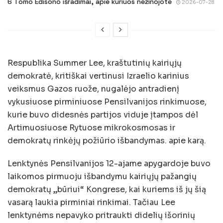
6 Tomo Edisono išradimai, apie kuriuos nežinojote
2026-07-28
Respublika Summer Lee, kraštutinių kairiųjų
demokratė, kritiškai vertinusi Izraelio karinius
veiksmus Gazos ruože, nugalėjo antradienį
vykusiuose pirminiuose Pensilvanijos rinkimuose,
kurie buvo didesnės partijos viduje įtampos dėl
Artimuosiuose Rytuose mikrokosmosas ir
demokratų rinkėjų požiūrio išbandymas. apie karą.
Lenktynės Pensilvanijos 12-ajame apygardoje buvo
laikomos pirmuoju išbandymu kairiųjų pažangių
demokratų „būriui“ Kongrese, kai kuriems iš jų šią
vasarą laukia pirminiai rinkimai. Tačiau Lee
lenktynėms nepavyko pritraukti didelių išorinių