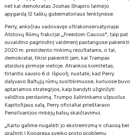
net kai demokratas Joshas Shapiro laimėjo
apygardą 12 taškų gubernatoriaus lenktynėse.
Perry, anksčiau vadovavęs ultrakonservatyviajai
Atstovų Rūmų frakcijai „Freedom Caucus“, taip pat
suvaidino pagrindinį vaidmenį pastangose ​​pakenkti
2020 m. prezidento rinkimų rezultatams, o tai,
demokratai, tikisi pakenkti jam, kai Trampas
atsidurs pirmoje vietoje. Atrankos komitetas,
tiriantis sausio 6 d. išpuolį, nustatė, kad Perry
dalyvavo Baltųjų rūmų susitikimuose, kuriuose buvo
aptariamos strategijos, kaip bandyti užginčyti
valdžios perdavimą. Trumpo šalininkams užpuolus
Kapitolijaus salą, Perry oficialiai prieštaravo
Pensilvanijos rinkėjų balsų skaičiavimui.
„Kartu galime nugalėti jo ekstremizmą ir chaosą bei
grąžinti į Kongresą sveiko proto problemų