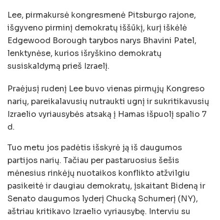
Lee, pirmakursė kongresmenė Pitsburgo rajone,
išgyveno pirminį demokratų iššūkį, kurį iškėlė
Edgewood Borough tarybos narys Bhavini Patel,
lenktynėse, kurios išryškino demokratų
susiskaldymą prieš Izraelį.
Praėjusį rudenį Lee buvo vienas pirmųjų Kongreso
narių, pareikalavusių nutraukti ugnį ir sukritikavusių
Izraelio vyriausybės atsaką į Hamas išpuolį spalio 7
d.
Tuo metu jos padėtis išskyrė ją iš daugumos
partijos narių. Tačiau per pastaruosius šešis
mėnesius rinkėjų nuotaikos konflikto atžvilgiu
pasikeitė ir daugiau demokratų, įskaitant Bideną ir
Senato daugumos lyderį Chucką Schumerį (NY),
aštriau kritikavo Izraelio vyriausybę. Interviu su