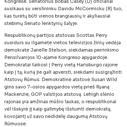
Kongrese. Senatorius Bobas Casey (D) oficialiai
susikaus su verslininku Davidu McCormicku (R) tuo,
kas turėtų būti vienos brangiausių ir akyliausiai
stebimų Senato lenktynių šalyje.
Respublikonų partijos atstovas Scottas Perry
susidurs su ilgamete vietos televizijos žinių vedėja
demokrate Janelle Stelson, siekdamas perrinkimo
Pensilvanijos 10-ajame Kongreso apygardoje.
Demokratai taikosi į Perry vietą Harisburgo rajone
kaip į tą, kurią jie gali apversti, siekdami susigrąžinti
Atstovų Rūmus. Demokratinė atstovė Susan Wild
gins savo 7-osios apygardos vietą prieš Ryaną
Mackenzie, GOP valstijos atstovą. Lehigh slėnio
rajonas yra amžinas mūšio laukas, o respublikonai
vėl išskyrė jį kaip galimybę išstumti demokratą,
kovojantį už savo nedidelę daugumą Atstovų
Rūmuose.