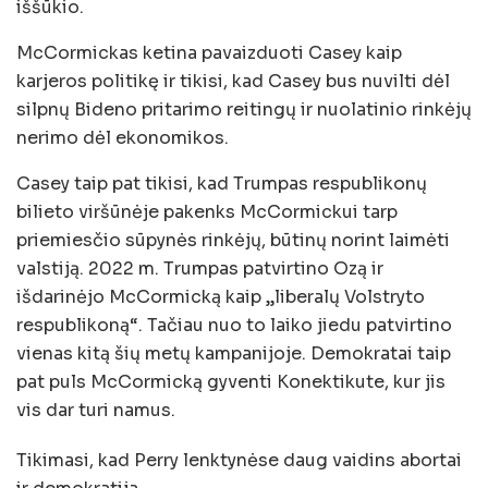
iššūkio.
McCormickas ketina pavaizduoti Casey kaip
karjeros politikę ir tikisi, kad Casey bus nuvilti dėl
silpnų Bideno pritarimo reitingų ir nuolatinio rinkėjų
nerimo dėl ekonomikos.
Casey taip pat tikisi, kad Trumpas respublikonų
bilieto viršūnėje pakenks McCormickui tarp
priemiesčio sūpynės rinkėjų, būtinų norint laimėti
valstiją. 2022 m. Trumpas patvirtino Ozą ir
išdarinėjo McCormicką kaip „liberalų Volstryto
respublikoną“. Tačiau nuo to laiko jiedu patvirtino
vienas kitą šių metų kampanijoje. Demokratai taip
pat puls McCormicką gyventi Konektikute, kur jis
vis dar turi namus.
Tikimasi, kad Perry lenktynėse daug vaidins abortai