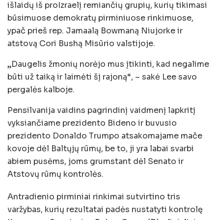
išlaidų iš proIzraelį remiančių grupių, kurių tikimasi
būsimuose demokratų pirminiuose rinkimuose,
ypač prieš rep. Jamaalą Bowmaną Niujorke ir
atstovą Cori Bushą Misūrio valstijoje.
„Daugelis žmonių norėjo mus įtikinti, kad negalime
būti už taiką ir laimėti šį rajoną“, – sakė Lee savo
pergalės kalboje.
Pensilvanija vaidins pagrindinį vaidmenį lapkritį
vyksiančiame prezidento Bideno ir buvusio
prezidento Donaldo Trumpo atsakomajame mače
kovoje dėl Baltųjų rūmų, be to, ji yra labai svarbi
abiem pusėms, joms grumstant dėl ​​Senato ir
Atstovų rūmų kontrolės.
Antradienio pirminiai rinkimai sutvirtino tris
varžybas, kurių rezultatai padės nustatyti kontrolę