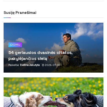
Susiję
Pranešimai
ĮDOMU
54 geriausios dvasinės citatos,
pakylėjančios sielą
Paskelbė
Evelina Jakutytė
2026-07-31