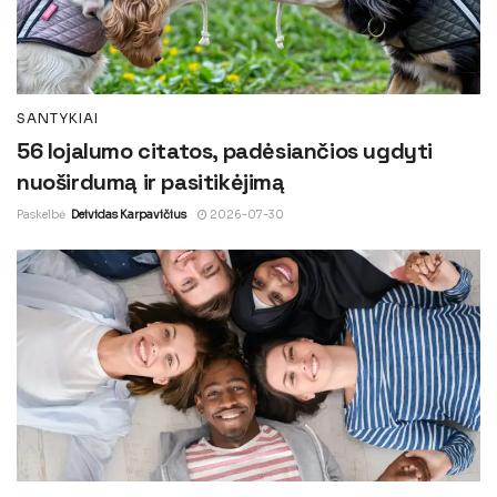
SANTYKIAI
56 lojalumo citatos, padėsiančios ugdyti
nuoširdumą ir pasitikėjimą
Paskelbė
Deividas Karpavičius
2026-07-30