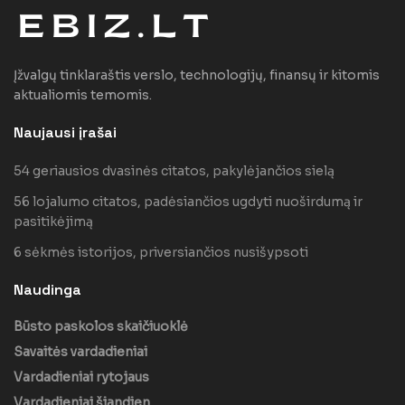
Įžvalgų tinklaraštis verslo, technologijų, finansų ir kitomis
aktualiomis temomis.
Naujausi įrašai
54 geriausios dvasinės citatos, pakylėjančios sielą
56 lojalumo citatos, padėsiančios ugdyti nuoširdumą ir
pasitikėjimą
6 sėkmės istorijos, priversiančios nusišypsoti
Naudinga
Būsto paskolos skaičiuoklė
Savaitės vardadieniai
Vardadieniai rytojaus
Vardadieniai šiandien