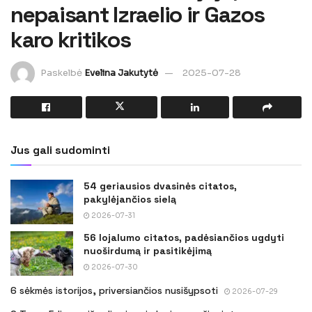
nepaisant Izraelio ir Gazos
karo kritikos
Paskelbė
Evelina Jakutytė
2025-07-28
Jus gali sudominti
54 geriausios dvasinės citatos,
pakylėjančios sielą
2026-07-31
56 lojalumo citatos, padėsiančios ugdyti
nuoširdumą ir pasitikėjimą
2026-07-30
6 sėkmės istorijos, priversiančios nusišypsoti
2026-07-29