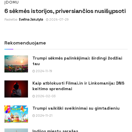
ĮDOMU
6 sėkmės istorijos, priversiančios nusišypsoti
Paskelbė
Evelina Jakutytė
2026-07-29
Rekomenduojame
Trumpi sėkmės palinkėjimai: širdingi žodžiai
tau
2024-11-19
Kaip atblokuoti Filmai.in ir Linkomanija: DNS
keitimo sprendimai
2026-02-03
Trumpi vaikiški sveikinimai su gimtadieniu
2024-11-21
Indijos miestų sąrašas