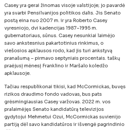
Casey yra gerai žinomas visoje valstijoje; jo pavardė
yra svarbi Pensilvanijos politikos dalis. Jis Senato
postą eina nuo 2007 m. ir yra Roberto Casey
vyresniojo, dvi kadencijas 1987–1995 m.
gubernatoriaus, sūnus. Casey nesunkiai laimėjo
savo ankstesnius pakartotinius rinkimus, o
viešosios apklausos rodo, kad jis turi ankstyvą
pranašumą – pirmavo septyniais procentais. taškų
praėjusį mėnesį Franklino ir Maršalo koledžo
apklausoje.
Tačiau respublikonai tikisi, kad McCormickas, buvęs
rizikos draudimo fondo vadovas, bus pats
grėsmingiausias Casey varžovas. 2022 m. vos
pralaimėjęs Senato kandidatūrą televizijos
gydytojui Mehmetui Ozui, McCormickas suvienijo
partiją dėl savo kandidatūros ir išvengė pagrindinio