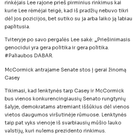
rinkėjais Lee rajone prieš pirminius rinkimus kai
kurie Lee rėmėjai teigė, kad iš pradžių nebuvo tikri
dėl jos pozicijos, bet sutiko su ja arba laiko ją labiau
paplitusia.
Tviteryje po savo pergalės Lee sakė: „Priešinimasis
genocidui yra gera politika ir gera politika.
#Paliaubos DABAR.
McCormick antrajame Senate stos į gerai žinomą
Casey
Tikimasi, kad lenktynės tarp Casey ir McCormick
bus vienos konkurencingiausių Senato rungtynių
šalyje, demokratams atremiant iššūkius dėl vienos
vietos daugumos viršutinėje rūmuose. Lenktynės
taip pat vyks vienoje iš svarbiausių mūšio lauko
valstijų, kuri nulems prezidento rinkimus.