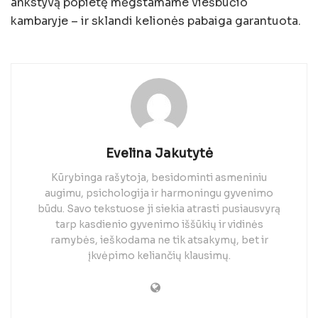
ankstyvą popietę mėgstamame viešbučio
kambaryje – ir sklandi kelionės pabaiga garantuota.
Evelina Jakutytė
Kūrybinga rašytoja, besidominti asmeniniu
augimu, psichologija ir harmoningu gyvenimo
būdu. Savo tekstuose ji siekia atrasti pusiausvyrą
tarp kasdienio gyvenimo iššūkių ir vidinės
ramybės, ieškodama ne tik atsakymų, bet ir
įkvėpimo keliančių klausimų.