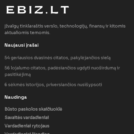
Įžvalgų tinklaraštis verslo, technologijų, finansų ir kitomis
aktualiomis temomis.
Naujausi įrašai
54 geriausios dvasinės citatos, pakylėjančios sielą
56 lojalumo citatos, padėsiančios ugdyti nuoširdumą ir
pasitikėjimą
6 sėkmės istorijos, priversiančios nusišypsoti
Naudinga
Būsto paskolos skaičiuoklė
Savaitės vardadieniai
Vardadieniai rytojaus