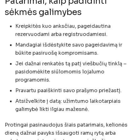
Patarimai, kaip padidinti
sėkmės galimybes
Kreipkitės kuo anksčiau, pageidautina
rezervuodami arba registruodamiesi.
Mandagiai išdėstykite savo pageidavimą ir
būkite pasiruošę kompromisams.
Jei dažnai renkatės tą patį viešbučių tinklą –
pasidomėkite siūlomomis lojalumo
programomis.
Pravartu paaiškinti savo prašymo priežastį.
Atsižvelkite į datą: užimtumo laikotarpiais
galimybė likti ilgiau mažesnė.
Protingai pasinaudojus šiais patarimais, kelionės
dieną dažnai pavyks išsaugoti ramų rytą arba