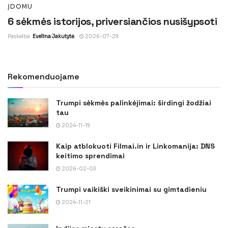
ĮDOMU
6 sėkmės istorijos, priversiančios nusišypsoti
Paskelbė
Evelina Jakutytė
2026-07-29
Rekomenduojame
Trumpi sėkmės palinkėjimai: širdingi žodžiai
tau
2024-11-19
Kaip atblokuoti Filmai.in ir Linkomanija: DNS
keitimo sprendimai
2026-02-03
Trumpi vaikiški sveikinimai su gimtadieniu
2024-11-21