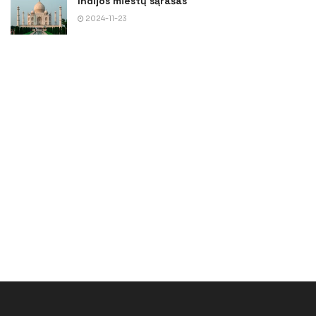
Indijos miestų sąrašas
2024-11-23