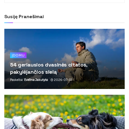
Susiję
Pranešimai
ĮDOMU
54 geriausios dvasinės citatos,
pakylėjančios sielą
Paskelbė
Evelina Jakutytė
2026-07-31