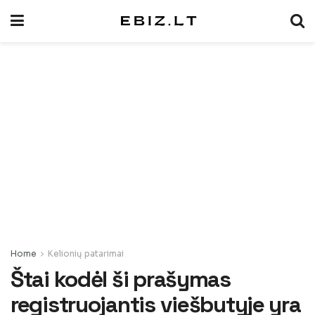
Home
Kelionių patarimai
Štai kodėl ši prašymas
registruojantis viešbutyje yra