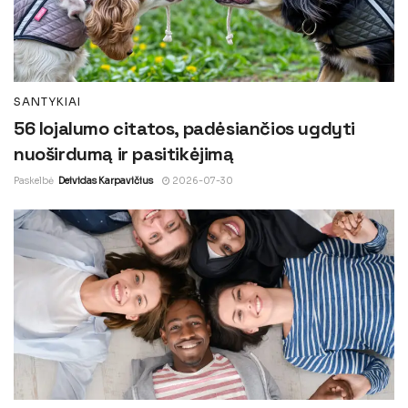
SANTYKIAI
56 lojalumo citatos, padėsiančios ugdyti
nuoširdumą ir pasitikėjimą
Paskelbė
Deividas Karpavičius
2026-07-30