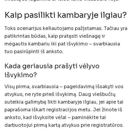
Kaip pasilikti kambaryje ilgiau?
Toks scenarijus keliautojams pažįstamas. Tačiau yra
patikrintas būdas, kaip pratęsti viešnagę ir
mėgautis kambariu iki pat išvykimo – svarbiausia
tuo pasirūpinti iš anksto.
Kada geriausia prašyti vėlyvo
išvykimo?
Visų pirma, svarbiausia – pageidavimą išsakyti vos
atvykus, ne ryte prieš išvykimą. Daug viešbučių
suteikia galimybę likti kambaryje ilgiau, jei apie tai
paprašoma iškart registracijos metu. Jei žinote iš
anksto, kad išvyksite vėlai – paminėkite tai
darbuotojui pirmą kartą atvykus prie registratūros.