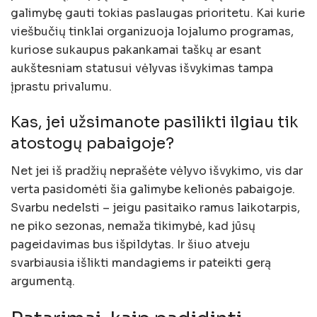
galimybę gauti tokias paslaugas prioritetu. Kai kurie
viešbučių tinklai organizuoja lojalumo programas,
kuriose sukaupus pakankamai taškų ar esant
aukštesniam statusui vėlyvas išvykimas tampa
įprastu privalumu.
Kas, jei užsimanote pasilikti ilgiau tik
atostogų pabaigoje?
Net jei iš pradžių neprašėte vėlyvo išvykimo, vis dar
verta pasidomėti šia galimybe kelionės pabaigoje.
Svarbu nedelsti – jeigu pasitaiko ramus laikotarpis,
ne piko sezonas, nemaža tikimybė, kad jūsų
pageidavimas bus išpildytas. Ir šiuo atveju
svarbiausia išlikti mandagiems ir pateikti gerą
argumentą.