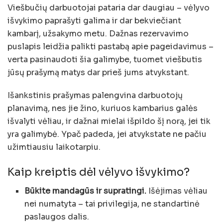
Viešbučių darbuotojai pataria dar daugiau – vėlyvo
išvykimo paprašyti galima ir dar bekviečiant
kambarį, užsakymo metu. Dažnas rezervavimo
puslapis leidžia palikti pastabą apie pageidavimus –
verta pasinaudoti šia galimybe, tuomet viešbutis
jūsų prašymą matys dar prieš jums atvykstant.
Išankstinis prašymas palengvina darbuotojų
planavimą, nes jie žino, kuriuos kambarius galės
išvalyti vėliau, ir dažnai mielai išpildo šį norą, jei tik
yra galimybė. Ypač padeda, jei atvykstate ne pačiu
užimtiausiu laikotarpiu.
Kaip kreiptis dėl vėlyvo išvykimo?
Būkite mandagūs ir supratingi.
Išėjimas vėliau
nei numatyta – tai privilegija, ne standartinė
paslaugos dalis.