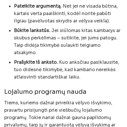
Pateikite argumentą.
Net jei ne visada būtina,
kartais verta paaiškinti, kodėl norite pabūti
ilgiau (pavėluotas skrydis ar vėlyva veikla).
Būkite lankstūs.
Jei siūlomas kitas kambarys ar
skubus perkėlimas – sutikite, jei jums patogu.
Taip didėja tikimybė sulaukti teigiamo
atsakymo.
Prašykite iš anksto.
Kuo anksčiau pasiklausite,
tuo didesnė tikimybė, kad kambario nereikės
atlaisvinti standartiškai laiku.
Lojalumo programų nauda
Tiems, kuriems dažnai prireikia vėlyvo išvykimo,
pravartu prisijungti prie viešbučių lojalumo
programų. Tokie nariai dažnai gauna papildomų
privalumų, tarp jų ir garantuotą vėlyvą išvykimą ar