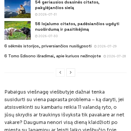
54 geriausios dvasinės citatos,
pakylėjančios sielą
2026-07-31
56 lojalumo citatos, padėsiančios ugdyti
nuoširdumą ir pasitikėjimą
2026-07-30
6 sėkmės istorijos, priversiančios nusišypsoti
2026-07-29
6 Tomo Edisono išradimai, apie kuriuos nežinojote
2026-07-28
Pabaigus viešnagę viešbutyje dažnai tenka
susidurti su viena paprasta problema – ką daryti, jei
atsisveikinti su kambariu reikia 11 valandą ryto, o
jūsų skrydis ar traukinys išvyksta tik pavakare ar net
vakare? Dauguma nenori visą dieną klaidžioti po
miestą su lagaminu ar leisti laiko viešbučio foje.