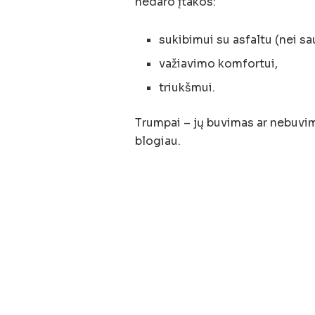
nedaro įtakos:
sukibimui su asfaltu (nei sau
važiavimo komfortui,
triukšmui.
Trumpai – jų buvimas ar nebuvim
blogiau.