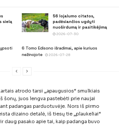
ės
56 lojalumo citatos,
 sielą
padėsiančios ugdyti
nuoširdumą ir pasitikėjimą
2026-07-30
šypsoti
6 Tomo Edisono išradimai, apie kuriuos
nežinojote
2026-07-28
rtais atrodo tarsi „apaugusios“ smulkiais
iš šonų, juos lengva pastebėti prie naujai
jant padangas parduotuvėje. Nors iš pirmo
eista dizaino detalė, iš tiesų tie „plaukeliai“
ir daug pasako apie tai, kaip padanga buvo