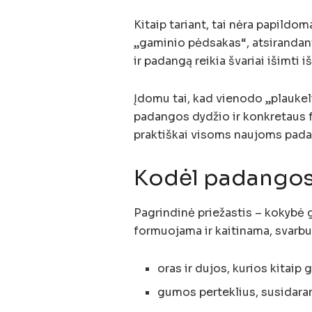
Kitaip tariant, tai nėra papildo
„gaminio pėdsakas“, atsirandant
ir padangą reikia švariai išimti 
Įdomu tai, kad vienodo „plaukeli
padangos dydžio ir konkretaus f
praktiškai visoms naujoms pad
Kodėl padangos 
Pagrindinė priežastis – kokybė 
formuojama ir kaitinama, svarbu,
oras ir dujos, kurios kitaip 
gumos perteklius, susidara