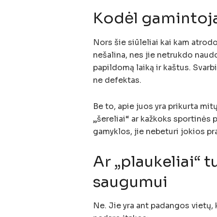
Kodėl gamintoja
Nors šie siūleliai kai kam atrodo
nešalina, nes jie netrukdo naud
papildomą laiką ir kaštus. Svarbi
ne defektas.
Be to, apie juos yra prikurta mi
„šereliai“ ar kažkoks sportinės 
gamyklos, jie nebeturi jokios pr
Ar „plaukeliai“ t
saugumui
Ne. Jie yra ant padangos vietų, 