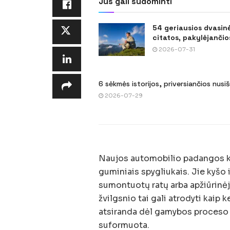
Jus gali sudominti
54 geriausios dvasin
citatos, pakylėjančios
2026-07-31
6 sėkmės istorijos, priversiančios nusi
2026-07-29
Naujos automobilio padangos ka
guminiais spygliukais. Jie kyšo 
sumontuotų ratų arba apžiūrinė
žvilgsnio tai gali atrodyti kaip k
atsiranda dėl gamybos proceso 
suformuota.