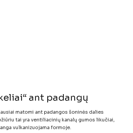
ukeliai“ ant padangų
niausiai matomi ant padangos šoninės dalies
iūriu tai yra ventiliacinių kanalų gumos likučiai,
adanga vulkanizuojama formoje.