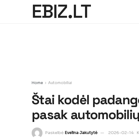
EBIZ.LT
Home
Automobiliai
Štai kodėl padango
pasak automobilių
Paskelbė
Evelina Jakutytė
2026-02-14
K