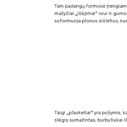
Tam padangų formose įrengiami m
mažyčiai „išėjimai“ orui ir gumo
suformuoja plonus siūlelius, ku
Taigi „plaukeliai“ yra požymis, k
slėgis sumažintas, burbuliukai i