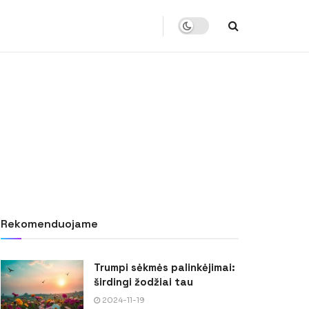
Rekomenduojame
Trumpi sėkmės palinkėjimai:
širdingi žodžiai tau
2024-11-19