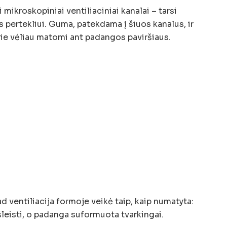
ikroskopiniai ventiliaciniai kanalai – tarsi
s pertekliui. Guma, patekdama į šiuos kanalus, ir
rie vėliau matomi ant padangos paviršiaus.
ad ventiliacija formoje veikė taip, kaip numatyta:
šleisti, o padanga suformuota tvarkingai.