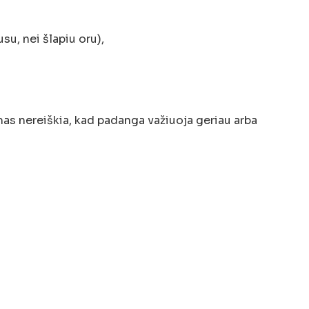
su, nei šlapiu oru),
as nereiškia, kad padanga važiuoja geriau arba