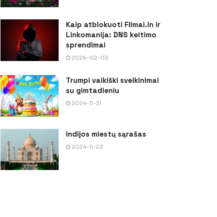
Kaip atblokuoti Filmai.in ir
Linkomanija: DNS keitimo
sprendimai
2026-02-03
Trumpi vaikiški sveikinimai
su gimtadieniu
2024-11-21
Indijos miestų sąrašas
2024-11-23