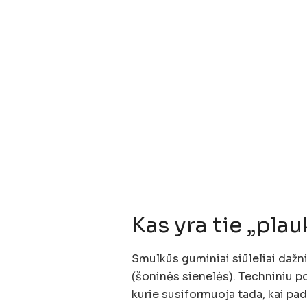
Kas yra tie „pla
Smulkūs guminiai siūleliai daž
(šoninės sienelės). Techniniu pož
kurie susiformuoja tada, kai p