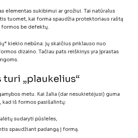
mas elementas sukibimui ar grožiui. Tai natūralus
is tuomet, kai forma spaudžia protektoriaus raštą
iš formos be defektų.
ų“ kiekio nebūna: jų skaičius priklauso nuo
ormos dizaino. Tačiau pats reiškinys yra įprastas
angoms.
turi „plaukelius“
gamybos metu. Kai žalia (dar nesukietėjusi) guma
 kad iš formos pasišalintų:
galėtų sudaryti pūsleles,
ntis spaudžiant padangą į formą.