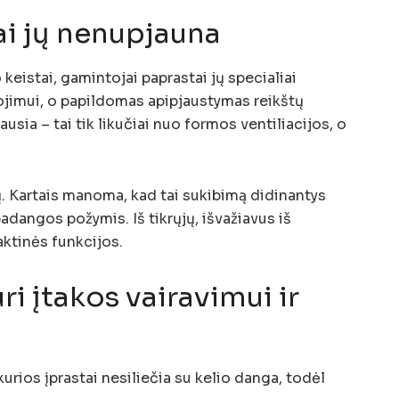
i jų nenupjauna
 keistai, gamintojai paprastai jų specialiai
ojimui, o papildomas apipjaustymas reikštų
ausia – tai tik likučiai nuo formos ventiliacijos, o
tų. Kartais manoma, kad tai sukibimą didinantys
padangos požymis. Iš tikrųjų, išvažiavus iš
aktinės funkcijos.
uri įtakos vairavimui ir
kurios įprastai nesiliečia su kelio danga, todėl