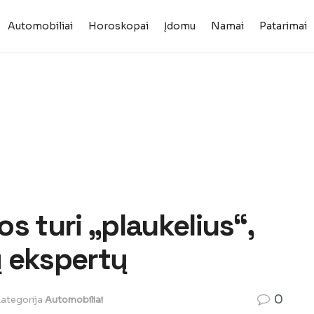
Automobiliai
Horoskopai
Įdomu
Namai
Patarimai
s turi „plaukelius“,
 ekspertų
0
ategorija
Automobiliai