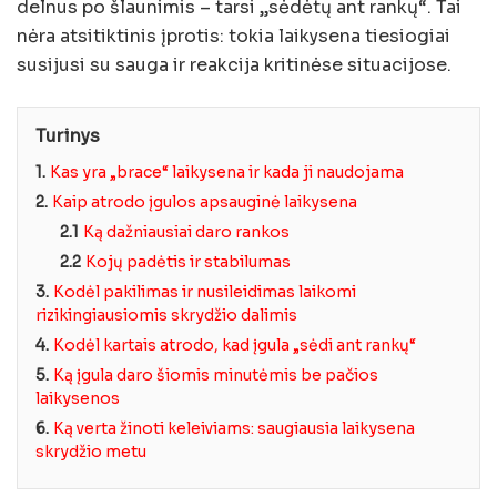
delnus po šlaunimis – tarsi „sėdėtų ant rankų“. Tai
nėra atsitiktinis įprotis: tokia laikysena tiesiogiai
susijusi su sauga ir reakcija kritinėse situacijose.
Turinys
1.
Kas yra „brace“ laikysena ir kada ji naudojama
2.
Kaip atrodo įgulos apsauginė laikysena
2.1
Ką dažniausiai daro rankos
2.2
Kojų padėtis ir stabilumas
3.
Kodėl pakilimas ir nusileidimas laikomi
rizikingiausiomis skrydžio dalimis
4.
Kodėl kartais atrodo, kad įgula „sėdi ant rankų“
5.
Ką įgula daro šiomis minutėmis be pačios
laikysenos
6.
Ką verta žinoti keleiviams: saugiausia laikysena
skrydžio metu