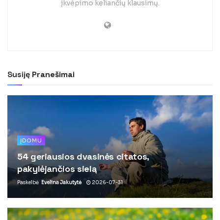
įkvėpimo keliančių klausimų.
Susiję
Pranešimai
ĮDOMU
54 geriausios dvasinės citatos,
pakylėjančios sielą
Paskelbė
Evelina Jakutytė
2026-07-31