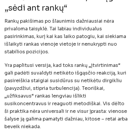
„sėdi ant rankų“
Rankų pakišimas po šlaunimis dažniausiai nėra
privaloma taisyklė. Tai labiau individualus
pasirinkimas, kurį kai kas laiko patogiu, kai siekiama
išlaikyti rankas vienoje vietoje ir nenukrypti nuo
stabilios pozicijos.
Yra paplitusi versija, kad toks rankų „įtvirtinimas“
gali padėti suvaldyti netikėto išgąsčio reakciją, kuri
pasireiškia staigiai susidūrus su netikėtu dirgikliu
(pavyzdžiui, stipria turbulencija). Teoriškai,
„užfiksavus“ rankas lengviau išlikti
susikoncentravus ir reaguoti metodiškai. Vis dėlto
ši praktika nėra universali ir ne visur įprasta: vienose
šalyse ją galima pamatyti dažniau, kitose – retai arba
beveik niekada.