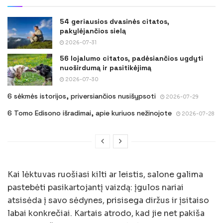
54 geriausios dvasinės citatos,
pakylėjančios sielą
2026-07-31
56 lojalumo citatos, padėsiančios ugdyti
nuoširdumą ir pasitikėjimą
2026-07-30
6 sėkmės istorijos, priversiančios nusišypsoti
2026-07-29
6 Tomo Edisono išradimai, apie kuriuos nežinojote
2026-07-28
Kai lėktuvas ruošiasi kilti ar leistis, salone galima
pastebėti pasikartojantį vaizdą: įgulos nariai
atsisėda į savo sėdynes, prisisega diržus ir įsitaiso
labai konkrečiai. Kartais atrodo, kad jie net pakiša