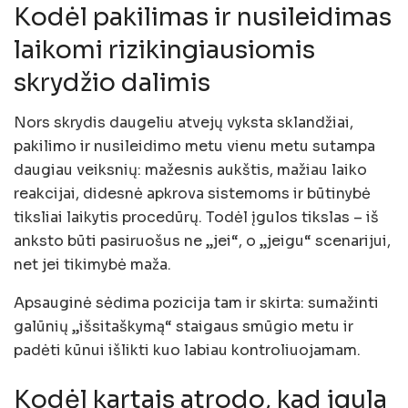
Kodėl pakilimas ir nusileidimas
laikomi rizikingiausiomis
skrydžio dalimis
Nors skrydis daugeliu atvejų vyksta sklandžiai,
pakilimo ir nusileidimo metu vienu metu sutampa
daugiau veiksnių: mažesnis aukštis, mažiau laiko
reakcijai, didesnė apkrova sistemoms ir būtinybė
tiksliai laikytis procedūrų. Todėl įgulos tikslas – iš
anksto būti pasiruošus ne „jei“, o „jeigu“ scenarijui,
net jei tikimybė maža.
Apsauginė sėdima pozicija tam ir skirta: sumažinti
galūnių „išsitaškymą“ staigaus smūgio metu ir
padėti kūnui išlikti kuo labiau kontroliuojamam.
Kodėl kartais atrodo, kad įgula