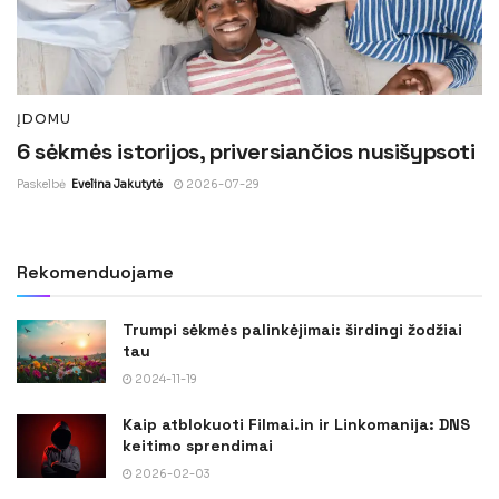
ĮDOMU
6 sėkmės istorijos, priversiančios nusišypsoti
Paskelbė
Evelina Jakutytė
2026-07-29
Rekomenduojame
Trumpi sėkmės palinkėjimai: širdingi žodžiai
tau
2024-11-19
Kaip atblokuoti Filmai.in ir Linkomanija: DNS
keitimo sprendimai
2026-02-03