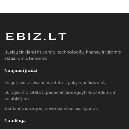
Įžvalgų tinklaraštis verslo, technologijų, finansų ir kitomis
aktualiomis temomis.
Naujausi įrašai
54 geriausios dvasinės citatos, pakylėjančios sielą
56 lojalumo citatos, padėsiančios ugdyti nuoširdumą ir
pasitikėjimą
6 sėkmės istorijos, priversiančios nusišypsoti
Naudinga