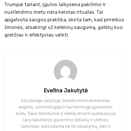
Trumpai tariant, įgulos laikysena pakilimo ir
nusileidimo metu nėra keistas ritualas. Tai
apgalvota saugos praktika, skirta tam, kad prireikus
žmonės, atsakingi už keleivių saugumą, galėtų kuo
greičiau ir efektyviau veikti.
Evelina Jakutytė
Kūrybinga rašytoja, besidominti asmeniniu
augimu, psichologija ir harmoningu gyvenimo
būdu. Savo tekstuose ji siekia atrasti pusiausvyrą
tarp kasdienio gyvenimo iššūkių ir vidinės
ramybės, ieškodama ne tik atsakymų, bet ir