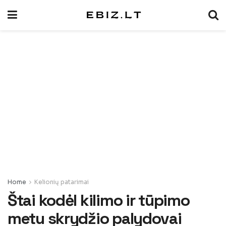
Home
Kelionių patarimai
Štai kodėl kilimo ir tūpimo
metu skrydžio palydovai