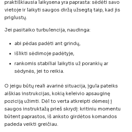
praktiškiausia laikysena yra paprasta: sėdėti savo
vietoje ir laikyti saugos diržą užsegtą taip, kad jis
priglustų.
Jei pasitaiko turbulencija, naudinga:
abi pėdas padėti ant grindų,
išlikti sėdimoje padėtyje,
rankomis stabiliai laikytis už porankių ar
sėdynės, jei to reikia.
O jeigu būtų reali avarinė situacija, įgula pateiks
aiškias instrukcijas, kokią keleivio apsauginę
poziciją užimti. Dėl to verta atkreipti dėmesį į
saugos instruktažą prieš skrydį: kritiniu momentu
būtent paprastos, iš anksto girdėtos komandos
padeda veikti greičiau.