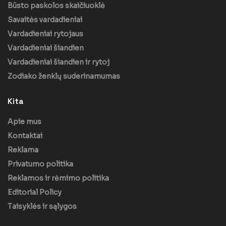
Būsto paskolos skaičiuoklė
Savaitės vardadieniai
Vardadieniai rytojaus
Vardadieniai šiandien
Vardadieniai šiandien ir rytoj
Zodiako ženklų suderinamumas
Kita
Apie mus
Kontaktai
Reklama
Privatumo politika
Reklamos ir rėmimo politika
Editorial Policy
Taisyklės ir sąlygos