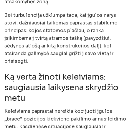
atsakomybės zoną.
Jei turbulencija užklumpa tada, kai įgulos narys
stovi, dažniausiai taikomas paprastas stabilumo
principas: kojos statomos plačiau, o ranka
įsikimbama į tvirtą atramos tašką (pavyzdžiui,
sėdynės atlošą ar kitą konstrukcijos dalį), kol
atsiranda galimybė saugiai grįžti į savo vietą ir
prisisegti.
Ką verta žinoti keleiviams:
saugiausia laikysena skrydžio
metu
Keleiviams paprastai nereikia kopijuoti įgulos
„brace“ pozicijos kiekvieno pakilimo ar nusileidimo
metu. Kasdienėse situacijose saugiausia ir