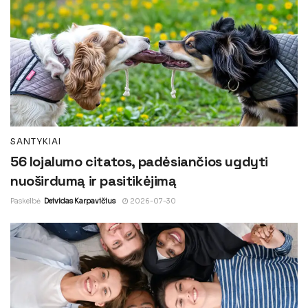
SANTYKIAI
56 lojalumo citatos, padėsiančios ugdyti
nuoširdumą ir pasitikėjimą
Paskelbė
Deividas Karpavičius
2026-07-30