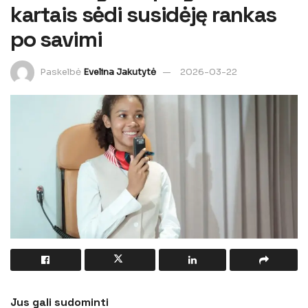
kartais sėdi susidėję rankas
po savimi
Paskelbė
Evelina Jakutytė
2026-03-22
Jus gali sudominti