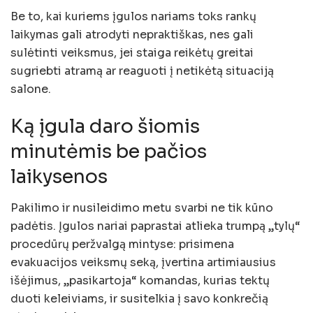
Be to, kai kuriems įgulos nariams toks rankų
laikymas gali atrodyti nepraktiškas, nes gali
sulėtinti veiksmus, jei staiga reikėtų greitai
sugriebti atramą ar reaguoti į netikėtą situaciją
salone.
Ką įgula daro šiomis
minutėmis be pačios
laikysenos
Pakilimo ir nusileidimo metu svarbi ne tik kūno
padėtis. Įgulos nariai paprastai atlieka trumpą „tylų“
procedūrų peržvalgą mintyse: prisimena
evakuacijos veiksmų seką, įvertina artimiausius
išėjimus, „pasikartoja“ komandas, kurias tektų
duoti keleiviams, ir susitelkia į savo konkrečią