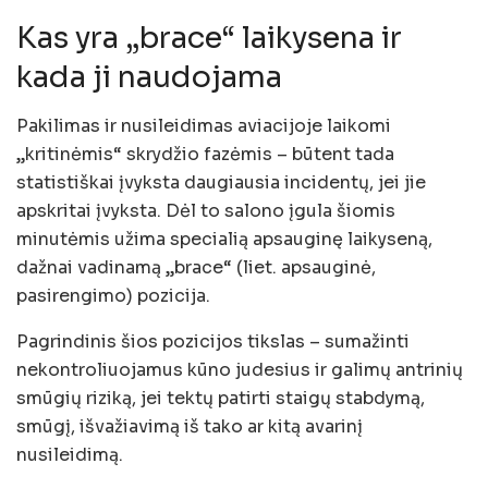
Kas yra „brace“ laikysena ir
kada ji naudojama
Pakilimas ir nusileidimas aviacijoje laikomi
„kritinėmis“ skrydžio fazėmis – būtent tada
statistiškai įvyksta daugiausia incidentų, jei jie
apskritai įvyksta. Dėl to salono įgula šiomis
minutėmis užima specialią apsauginę laikyseną,
dažnai vadinamą „brace“ (liet. apsauginė,
pasirengimo) pozicija.
Pagrindinis šios pozicijos tikslas – sumažinti
nekontroliuojamus kūno judesius ir galimų antrinių
smūgių riziką, jei tektų patirti staigų stabdymą,
smūgį, išvažiavimą iš tako ar kitą avarinį
nusileidimą.