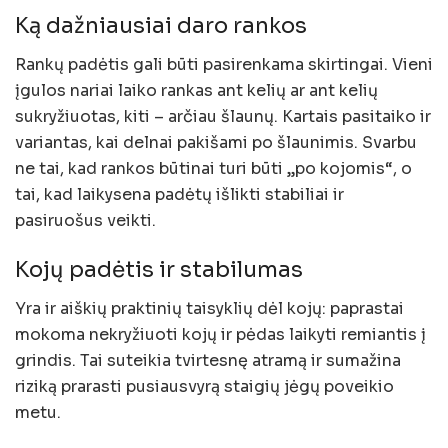
Ką dažniausiai daro rankos
Rankų padėtis gali būti pasirenkama skirtingai. Vieni
įgulos nariai laiko rankas ant kelių ar ant kelių
sukryžiuotas, kiti – arčiau šlaunų. Kartais pasitaiko ir
variantas, kai delnai pakišami po šlaunimis. Svarbu
ne tai, kad rankos būtinai turi būti „po kojomis“, o
tai, kad laikysena padėtų išlikti stabiliai ir
pasiruošus veikti.
Kojų padėtis ir stabilumas
Yra ir aiškių praktinių taisyklių dėl kojų: paprastai
mokoma nekryžiuoti kojų ir pėdas laikyti remiantis į
grindis. Tai suteikia tvirtesnę atramą ir sumažina
riziką prarasti pusiausvyrą staigių jėgų poveikio
metu.