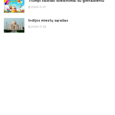
Trumpi vaikiški sveikinimai su gimtadieniu
2024-11-21
Indijos miestų sąrašas
2024-11-23