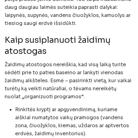
daug daugiau laimės suteikia paprasti dalykai:
laipynės, supynės, vandens čiuožyklos, kamuolys ar
tiesiog saugi erdvė išsidūkti.
Kaip susiplanuoti žaidimų
atostogas
Žaidimų atostogos nereiškia, kad visą laiką turite
sėdėti prie to paties baseino ar lankyti vienodas
žaidimų aikšteles. Esmė – pasirinkti vietą, kur vaikai
turėtų ką veikti natūraliai, o tėvams nereikėtų
nuolat „organizuoti programos“.
Rinkitės kryptį ar apgyvendinimą, kuriame
aiškiai numatytos vaikų pramogos (vandens
zona, čiuožyklos, kiemas, uždaros ar aptvertos
erdvės, žaidimų inventorius).