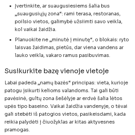
Įvertinkite, ar suaugusiesiems šalia bus
„suaugusiųjų zona“: rami terasa, restoranas,
poilsio vietos, galimybė užsiimti savo veikla,
kol vaikai žaidžia.
Planuokite ne „minutė į minutę“, o blokais: ryto
laisvas žaidimas, pietūs, dar viena vandens ar
lauko veikla, vakaro ramus pasibuvimas.
Susikurkite bazę vienoje vietoje
Labai padeda „namų bazės“ principas: vieta, kurioje
patogu įsikurti kelioms valandoms. Tai gali būti
pavėsinė, gultų zona šešėlyje ar erdvė šalia lėtos
upės tipo baseino. Vaikai žaidžia vandenyje, o tėvai
gali stebėti iš patogios vietos, pasikeisdami, kada
reikia palydėti į čiuožyklas ar kitas aktyvesnes
pramogas.