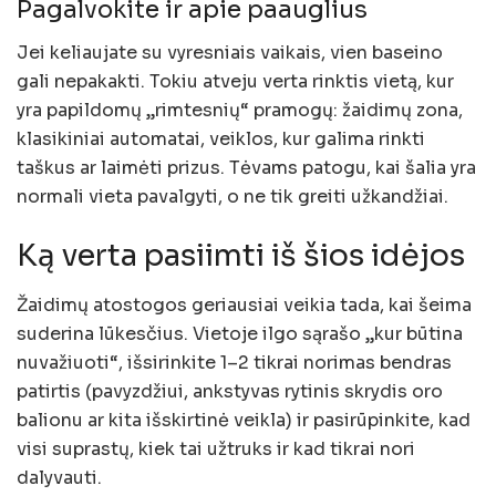
Pagalvokite ir apie paauglius
Jei keliaujate su vyresniais vaikais, vien baseino
gali nepakakti. Tokiu atveju verta rinktis vietą, kur
yra papildomų „rimtesnių“ pramogų: žaidimų zona,
klasikiniai automatai, veiklos, kur galima rinkti
taškus ar laimėti prizus. Tėvams patogu, kai šalia yra
normali vieta pavalgyti, o ne tik greiti užkandžiai.
Ką verta pasiimti iš šios idėjos
Žaidimų atostogos geriausiai veikia tada, kai šeima
suderina lūkesčius. Vietoje ilgo sąrašo „kur būtina
nuvažiuoti“, išsirinkite 1–2 tikrai norimas bendras
patirtis (pavyzdžiui, ankstyvas rytinis skrydis oro
balionu ar kita išskirtinė veikla) ir pasirūpinkite, kad
visi suprastų, kiek tai užtruks ir kad tikrai nori
dalyvauti.