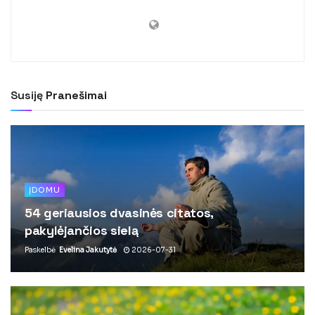
Susiję
Pranešimai
ĮDOMU
54 geriausios dvasinės citatos,
pakylėjančios sielą
Paskelbė
Evelina Jakutytė
2026-07-31