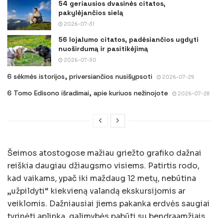
54 geriausios dvasinės citatos,
pakylėjančios sielą
2026-07-31
56 lojalumo citatos, padėsiančios ugdyti
nuoširdumą ir pasitikėjimą
2026-07-30
6 sėkmės istorijos, priversiančios nusišypsoti
2026-07-29
6 Tomo Edisono išradimai, apie kuriuos nežinojote
2026-07-28
Šeimos atostogose mažiau griežto grafiko dažnai
reiškia daugiau džiaugsmo visiems. Patirtis rodo,
kad vaikams, ypač iki maždaug 12 metų, nebūtina
„užpildyti“ kiekvieną valandą ekskursijomis ar
veiklomis. Dažniausiai jiems pakanka erdvės saugiai
tyrinėti aplinką, galimybės pabūti su bendraamžiais