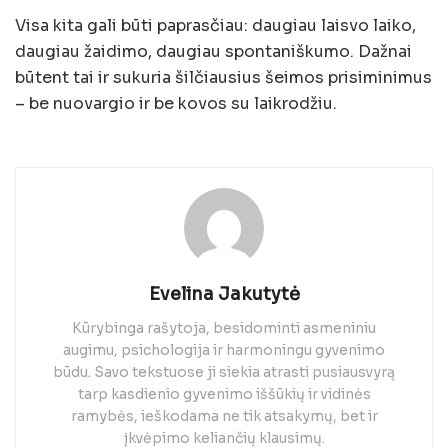
Visa kita gali būti paprasčiau: daugiau laisvo laiko,
daugiau žaidimo, daugiau spontaniškumo. Dažnai
būtent tai ir sukuria šilčiausius šeimos prisiminimus
– be nuovargio ir be kovos su laikrodžiu.
Evelina Jakutytė
Kūrybinga rašytoja, besidominti asmeniniu
augimu, psichologija ir harmoningu gyvenimo
būdu. Savo tekstuose ji siekia atrasti pusiausvyrą
tarp kasdienio gyvenimo iššūkių ir vidinės
ramybės, ieškodama ne tik atsakymų, bet ir
įkvėpimo keliančių klausimų.