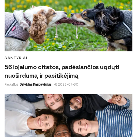
SANTYKIAI
56 lojalumo citatos, padėsiančios ugdyti
nuoširdumą ir pasitikėjimą
Paskelbė
Deividas Karpavičius
2026-07-30