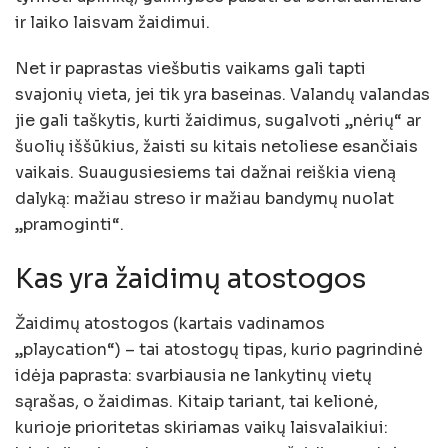
ir laiko laisvam žaidimui.
Net ir paprastas viešbutis vaikams gali tapti
svajonių vieta, jei tik yra baseinas. Valandų valandas
jie gali taškytis, kurti žaidimus, sugalvoti „nėrių“ ar
šuolių iššūkius, žaisti su kitais netoliese esančiais
vaikais. Suaugusiesiems tai dažnai reiškia vieną
dalyką: mažiau streso ir mažiau bandymų nuolat
„pramoginti“.
Kas yra žaidimų atostogos
Žaidimų atostogos (kartais vadinamos
„playcation“) – tai atostogų tipas, kurio pagrindinė
idėja paprasta: svarbiausia ne lankytinų vietų
sąrašas, o žaidimas. Kitaip tariant, tai kelionė,
kurioje prioritetas skiriamas vaikų laisvalaikiui: