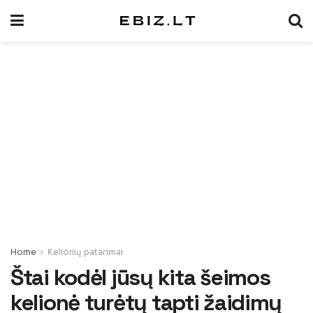
Home
Kelionių patarimai
Štai kodėl jūsų kita šeimos
kelionė turėtų tapti žaidimų