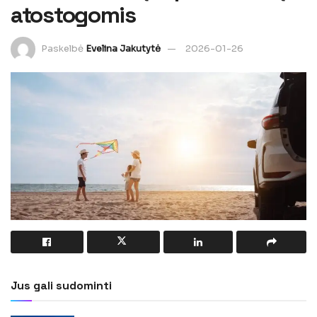
atostogomis
Paskelbė
Evelina Jakutytė
2026-01-26
Jus gali sudominti