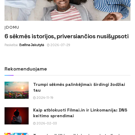
ĮDOMU
6 sėkmės istorijos, priversiančios nusišypsoti
Paskelbė
Evelina Jakutytė
2026-07-29
Rekomenduojame
Trumpi sėkmės palinkėjimai: širdingi žodžiai
tau
2024-11-19
Kaip atblokuoti Filmai.in ir Linkomanija: DNS
keitimo sprendimai
2026-02-03