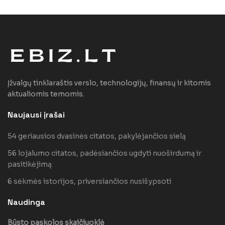
Įžvalgų tinklaraštis verslo, technologijų, finansų ir kitomis
aktualiomis temomis.
Naujausi įrašai
54 geriausios dvasinės citatos, pakylėjančios sielą
56 lojalumo citatos, padėsiančios ugdyti nuoširdumą ir
pasitikėjimą
6 sėkmės istorijos, priversiančios nusišypsoti
Naudinga
Būsto paskolos skaičiuoklė