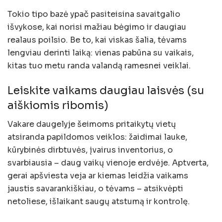
Tokio tipo bazė ypač pasiteisina savaitgalio
išvykose, kai norisi mažiau bėgimo ir daugiau
realaus poilsio. Be to, kai viskas šalia, tėvams
lengviau derinti laiką: vienas pabūna su vaikais,
kitas tuo metu randa valandą ramesnei veiklai.
Leiskite vaikams daugiau laisvės (su
aiškiomis ribomis)
Vakare daugelyje šeimoms pritaikytų vietų
atsiranda papildomos veiklos: žaidimai lauke,
kūrybinės dirbtuvės, įvairus inventorius, o
svarbiausia – daug vaikų vienoje erdvėje. Aptverta,
gerai apšviesta veja ar kiemas leidžia vaikams
jaustis savarankiškiau, o tėvams – atsikvėpti
netoliese, išlaikant saugų atstumą ir kontrolę.