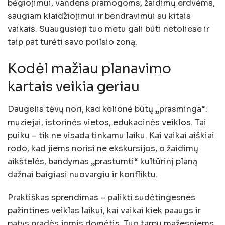
bėgiojimui, vandens pramogoms, žaidimų erdvėms,
saugiam klaidžiojimui ir bendravimui su kitais
vaikais. Suaugusieji tuo metu gali būti netoliese ir
taip pat turėti savo poilsio zoną.
Kodėl mažiau planavimo
kartais veikia geriau
Daugelis tėvų nori, kad kelionė būtų „prasminga“:
muziejai, istorinės vietos, edukacinės veiklos. Tai
puiku – tik ne visada tinkamu laiku. Kai vaikai aiškiai
rodo, kad jiems norisi ne ekskursijos, o žaidimų
aikštelės, bandymas „prastumti“ kultūrinį planą
dažnai baigiasi nuovargiu ir konfliktu.
Praktiškas sprendimas – palikti sudėtingesnes
pažintines veiklas laikui, kai vaikai kiek paaugs ir
patys pradės jomis domėtis. Tuo tarpu mažesniems