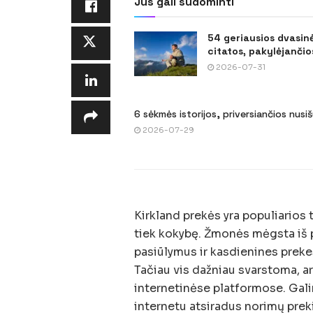
Jus gali sudominti
54 geriausios dvasin
citatos, pakylėjančios
2026-07-31
6 sėkmės istorijos, priversiančios nusi
2026-07-29
Kirkland prekės yra populiarios t
tiek kokybę. Žmonės mėgsta iš 
pasiūlymus ir kasdienines prekes
Tačiau vis dažniau svarstoma, a
internetinėse platformose. Gali
internetu atsiradus norimų preki