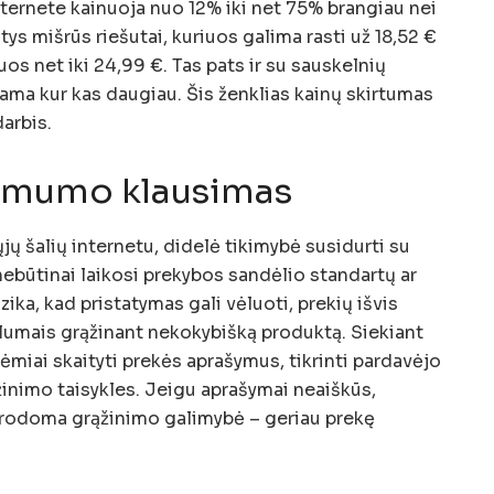
nternete kainuoja nuo 12% iki net 75% brangiau nei
tys mišrūs riešutai, kuriuos galima rasti už 18,52 €
uos net iki 24,99 €. Tas pats ir su sauskelnių
ma kur kas daugiau. Šis ženklias kainų skirtumas
arbis.
kimumo klausimas
jų šalių internetu, didelė tikimybė susidurti su
nebūtinai laikosi prekybos sandėlio standartų ar
zika, kad pristatymas gali vėluoti, prekių išvis
blumais grąžinant nekokybišką produktą. Siekiant
dėmiai skaityti prekės aprašymus, tikrinti pardavėjo
ąžinimo taisykles. Jeigu aprašymai neaiškūs,
nurodoma grąžinimo galimybė – geriau prekę