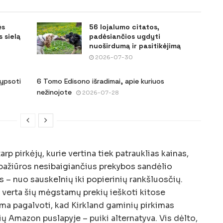
ės
56 lojalumo citatos,
 sielą
padėsiančios ugdyti
nuoširdumą ir pasitikėjimą
2026-07-30
šypsoti
6 Tomo Edisono išradimai, apie kuriuos
nežinojote
2026-07-28
arp pirkėjų, kurie vertina tiek patrauklias kainas,
pažiūros nesibaigiančius prekybos sandėlio
 – nuo sauskelnių iki popierinių rankšluosčių.
r verta šių mėgstamų prekių ieškoti kitose
ma pagalvoti, kad Kirkland gaminių pirkimas
ų Amazon puslapyje – puiki alternatyva. Vis dėlto,