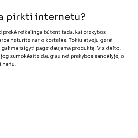
a pirkti internetu?
nd prekė reikalinga būtent tada, kai prekybos
arba neturite nario kortelės. Tokiu atveju gerai
 galima įsigyti pageidaujamą produktą. Vis dėlto,
i, jog sumokėsite daugiau nei prekybos sandėlyje, o
 nariu.