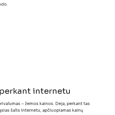
odo.
 perkant internetu
rivalumas – žemos kainos. Deja, perkant tas
ąsias šalis internetu, apčiuopiamas kainų