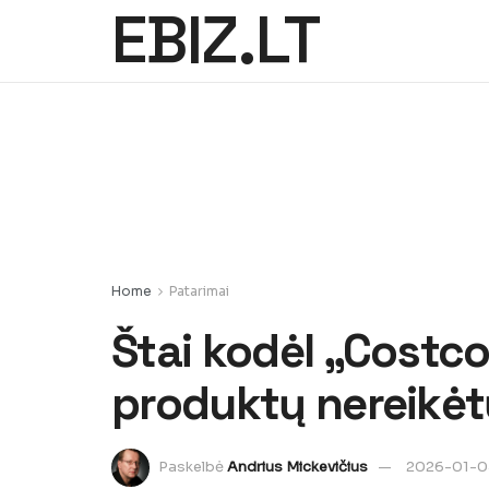
EBIZ.LT
Home
Patarimai
Štai kodėl „Costco
produktų nereikėt
Paskelbė
Andrius Mickevičius
2026-01-0