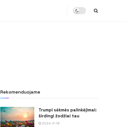
Rekomenduojame
Trumpi sėkmės palinkėjimai:
širdingi žodžiai tau
2024-11-19