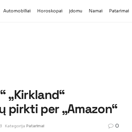
Automobiliai
Horoskopai
Įdomu
Namai
Patarimai
“ „Kirkland“
ų pirkti per „Amazon“
0
3
Kategorija
Patarimai