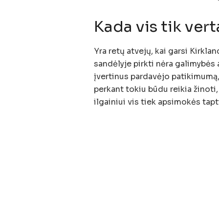
Kada vis tik vert
Yra retų atvejų, kai garsi Kirkla
sandėlyje pirkti nėra galimybės 
įvertinus pardavėjo patikimumą,
perkant tokiu būdu reikia žinot
ilgainiui vis tiek apsimokės tapti