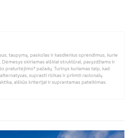
us, taupymą, paskolas ir kasdienius sprendimus, kurie
. Dėmesys skiriamas aiškiai struktūrai, pavyzdžiams ir
to praturtėjimo“ pažadų. Turinys kuriamas taip, kad
alternatyvas, suprasti rizikas ir priimti racionalų
ktika, aiškūs kriterijai ir suprantamas pateikimas.