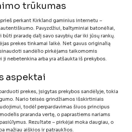
inimo trūkumas
i prieš perkant Kirkland gaminius internetu –
autentiškumo. Pavyzdžiui, baltyminiai batonėliai,
 būti praradę dalį savo savybių dar iki jūsų rankų.
vėjas prekes tinkamai laikė. Net gavus originalią
asinaudoti sandėlio pirkėjams taikomomis
ei ji nebetenkina arba yra atšaukta iš prekybos.
s aspektai
parduoti prekes, įsigytas prekybos sandėlyje, tokia
ngumo. Nario teisės grindžiamos išskirtiniais
audojimui, todėl perpardavimas šiuos principus
 modelis praranda vertę, o paprastiems nariams
pasiūlymus. Rezultate – pirkėjai moka daugiau, o
 mažiau aiškios ir patrauklios.