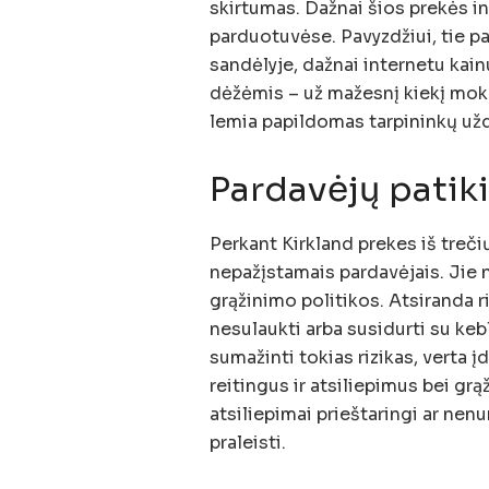
skirtumas. Dažnai šios prekės i
parduotuvėse. Pavyzdžiui, tie pa
sandėlyje, dažnai internetu kain
dėžėmis – už mažesnį kiekį moka
lemia papildomas tarpininkų užd
Pardavėjų pati
Perkant Kirkland prekes iš trečių
nepažįstamais pardavėjais. Jie 
grąžinimo politikos. Atsiranda ri
nesulaukti arba susidurti su ke
sumažinti tokias rizikas, verta į
reitingus ir atsiliepimus bei gr
atsiliepimai prieštaringi ar ne
praleisti.