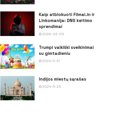
Kaip atblokuoti Filmai.in ir
Linkomanija: DNS keitimo
sprendimai
2026-02-03
Trumpi vaikiški sveikinimai
su gimtadieniu
2024-11-21
Indijos miestų sąrašas
2024-11-23