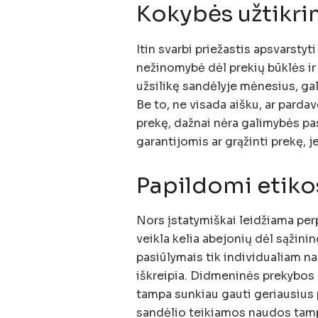
Kokybės užtikr
Itin svarbi priežastis apsvarstyt
nežinomybė dėl prekių būklės ir 
užsilikę sandėlyje mėnesius, gali
Be to, ne visada aišku, ar parda
prekę, dažnai nėra galimybės p
garantijomis ar grąžinti prekę, j
Papildomi etiko
Nors įstatymiškai leidžiama per
veikla kelia abejonių dėl sąžini
pasiūlymais tik individualiam n
iškreipia. Didmeninės prekybos
tampa sunkiau gauti geriausius 
sandėlio teikiamos naudos tampa