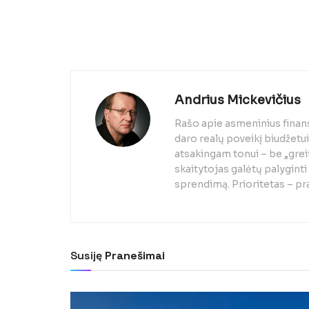
Andrius Mickevičius
Rašo apie asmeninius finans
daro realų poveikį biudžetui
atsakingam tonui – be „grei
skaitytojas galėtų palyginti 
sprendimą. Prioritetas – pra
Susiję
Pranešimai