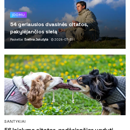
ĮDOMU
54 geriausios dvasinės citatos,
pakylėjančios sielą
Paskelbė
Evelina Jakutytė
2026-07-31
SANTYKIAI