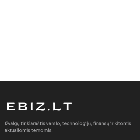
Įžvalgų tinklaraštis verslo, technologijų, finansų ir kitomis
aktualiomis temomis.