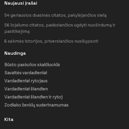
Naujausi įrašai
54 geriausios dvasinės citatos, pakylėjančios sielą
56 lojalumo citatos, padėsiančios ugdyti nuoširdumą ir
pasitikėjimą
6 sėkmės istorijos, priversiančios nusišypsoti
Naudinga
Būsto paskolos skaičiuoklė
Savaitės vardadieniai
Vardadieniai rytojaus
Vardadieniai šiandien
Vardadieniai šiandien ir rytoj
Zodiako ženklų suderinamumas
Kita