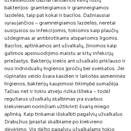
užvalkaluose dažnai randamos kelių rūšių
bakterijos: gramteigiamos ir gramneigiamos
lazdelės, taip pat kokai ir bacilos. Dažniausiai
vyraujančios – gramneigiamos lazdelės, neretai
susijusios su infekcijomis, tokiomis kaip plaučių
uždegimas ar antibiotikams atspariomis ligomis.
Bacilos, aptinkamos ant užvalkalų, žinomos kaip
galimos apsinuodijimo maistu ar kitų infekcijų
priežastys. Bakterijų kiekis ant užvalkalo priklauso ir
nuo individualių higienos įpročių bei sveikatos. Jei
rūpinatės veido švara kasdien ir laikotės asmeninės
higienos, bakterijų kaupimosi tikimybė sumažėja.
Tačiau net ir tokiu atveju rizika išlieka – todėl
reguliarus užvalkalų skalbimas yra svarbus
kiekvienam norinčiam užtikrinti švarią miego
aplinką. Kaip tinkamai išskalbti pagalvių užvalkalus
Drabužius įprastai skalbiame po kiekvieno
dėvėjimo. Vis dėlto pagalvių užvalkalams tokio