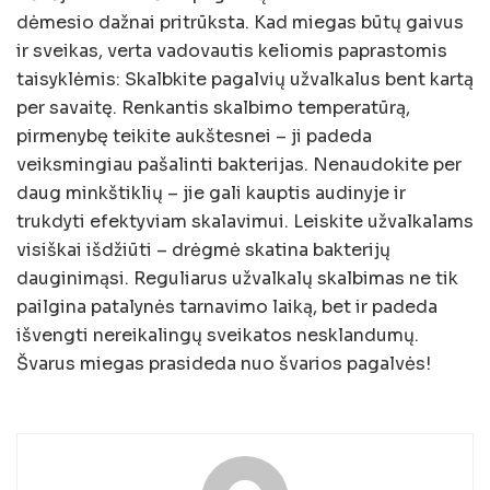
dėmesio dažnai pritrūksta. Kad miegas būtų gaivus
ir sveikas, verta vadovautis keliomis paprastomis
taisyklėmis: Skalbkite pagalvių užvalkalus bent kartą
per savaitę. Renkantis skalbimo temperatūrą,
pirmenybę teikite aukštesnei – ji padeda
veiksmingiau pašalinti bakterijas. Nenaudokite per
daug minkštiklių – jie gali kauptis audinyje ir
trukdyti efektyviam skalavimui. Leiskite užvalkalams
visiškai išdžiūti – drėgmė skatina bakterijų
dauginimąsi. Reguliarus užvalkalų skalbimas ne tik
pailgina patalynės tarnavimo laiką, bet ir padeda
išvengti nereikalingų sveikatos nesklandumų.
Švarus miegas prasideda nuo švarios pagalvės!