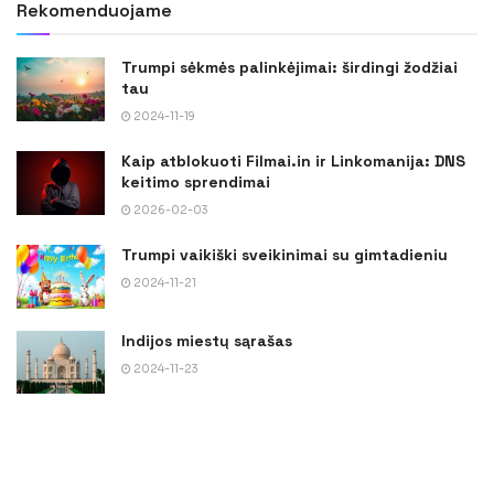
Rekomenduojame
Trumpi sėkmės palinkėjimai: širdingi žodžiai
tau
2024-11-19
Kaip atblokuoti Filmai.in ir Linkomanija: DNS
keitimo sprendimai
2026-02-03
Trumpi vaikiški sveikinimai su gimtadieniu
2024-11-21
Indijos miestų sąrašas
2024-11-23