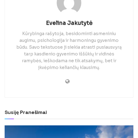
Evelina Jakutytė
Kūrybinga rašytoja, besidominti asmeniniu
augimu, psichologija ir harmoningu gyvenimo
būdu. Savo tekstuose ji siekia atrasti pusiausvyrą
tarp kasdienio gyvenimo iššūkių ir vidinės
ramybės, ieškodama ne tik atsakymų, bet ir
įkvėpimo keliančių klausimų.
Susiję
Pranešimai