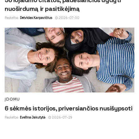
56 lojalumo citatos, padėsiančios ugdyti
nuoširdumą ir pasitikėjimą
Paskelbė
Deividas Karpavičius
2026-07-30
ĮDOMU
6 sėkmės istorijos, priversiančios nusišypsoti
Paskelbė
Evelina Jakutytė
2026-07-29