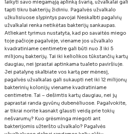
laikyti savo miegamąją aplinką švarią, užvalkalai gali
tapti tikru bakterijų židiniu. Pagalvės užvalkalo
užkulisiuose slypintys pavojai Neskalbti pagalvių
užvalkalai renka netikėtas bakterijų sankaupas.
Atliekant tyrimus nustatyta, kad po savaitės miego
toje pačioje pagalvėje, viename jos užvalkalo
kvadratiniame centimetre gali būti nuo 3 iki 5
milijonų bakterijų. Tai iki keliolikos tūkstančių kartų
daugiau, nei įprastai aptinkama tualeto paviršiuje.
Jei patalynę skalbiate vos kartą per mėnesį,
pagalvės užvalkalas gali sukaupti net iki 12 milijonų
bakterinių kolonijų viename kvadratiniame
centimetre. Tai – dešimtis kartų daugiau, nei jų
paprastai randa gyvūnų dubenėliuose. Pagalvokite,
ar tikrai norite kasnakt glausti veidą prie tokių
nešvarumų? Kuo grėsminga miegoti ant
bakterijomis užteršto užvalkalo? Pagalvės