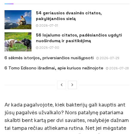
54 geriausios dvasinės citatos,
pakylėjančios sielą
2026-07-31
56 lojalumo citatos, padėsiančios ugdyti
nuoširdumą ir pasitikėjimą
2026-07-30
6 sėkmės istorijos, priversiančios nusišypsoti
2026-07-29
6 Tomo Edisono išradimai, apie kuriuos nežinojote
2026-07-28
Ar kada pagalvojote, kiek bakterijų gali kauptis ant
jūsų pagalvės užvalkalo? Nors patalynę patariama
skalbti bent kartą per dvi savaites, realybėje dažnam
tai tampa rečiau atliekama rutina. Net jei mėgstate