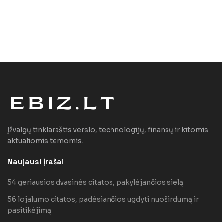
Įžvalgų tinklaraštis verslo, technologijų, finansų ir kitomis
aktualiomis temomis.
Naujausi įrašai
54 geriausios dvasinės citatos, pakylėjančios sielą
56 lojalumo citatos, padėsiančios ugdyti nuoširdumą ir
pasitikėjimą