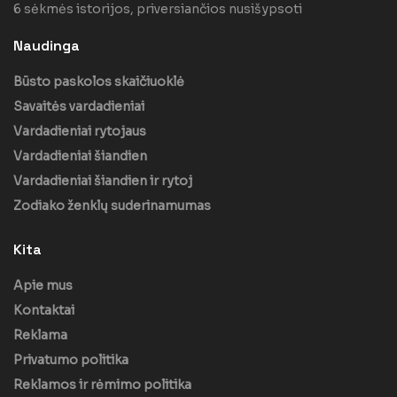
6 sėkmės istorijos, priversiančios nusišypsoti
Naudinga
Būsto paskolos skaičiuoklė
Savaitės vardadieniai
Vardadieniai rytojaus
Vardadieniai šiandien
Vardadieniai šiandien ir rytoj
Zodiako ženklų suderinamumas
Kita
Apie mus
Kontaktai
Reklama
Privatumo politika
Reklamos ir rėmimo politika