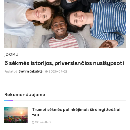
ĮDOMU
6 sėkmės istorijos, priversiančios nusišypsoti
Paskelbė
Evelina Jakutytė
2026-07-29
Rekomenduojame
Trumpi sėkmės palinkėjimai: širdingi žodžiai
tau
2024-11-19