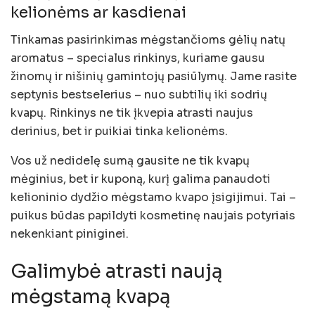
kelionėms ar kasdienai
Tinkamas pasirinkimas mėgstančioms gėlių natų
aromatus – specialus rinkinys, kuriame gausu
žinomų ir nišinių gamintojų pasiūlymų. Jame rasite
septynis bestselerius – nuo subtilių iki sodrių
kvapų. Rinkinys ne tik įkvepia atrasti naujus
derinius, bet ir puikiai tinka kelionėms.
Vos už nedidelę sumą gausite ne tik kvapų
mėginius, bet ir kuponą, kurį galima panaudoti
kelioninio dydžio mėgstamo kvapo įsigijimui. Tai –
puikus būdas papildyti kosmetinę naujais potyriais
nekenkiant piniginei.
Galimybė atrasti naują
mėgstamą kvapą