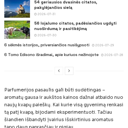
54 geriausios dvasinės citatos,
pakylėjančios sielą
2026-07-31
56 lojalumo citatos, padėsiančios ugdyti
nuoširdumą ir pasitikėjimą
2026-07-30
6 sėkmės istorijos, priversiančios nusišypsoti
2026-07-29
6 Tomo Edisono išradimai, apie kuriuos nežinojote
2026-07-28
Parfumerijos pasaulis gali būti sudėtingas –
aromatų gausa ir aukštos kainos dažnai atbaido nuo
naujų kvapų paieškų. Kai kurie visą gyvenimą renkasi
tą patį kvapą, bijodami eksperimentuoti. Tačiau
šiandien išbandyti įvairius išskirtinius aromatus
tapo daug paprasčiau ir pigiau.