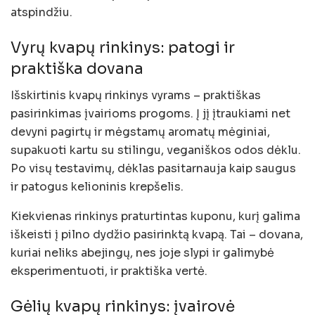
atspindžiu.
Vyrų kvapų rinkinys: patogi ir
praktiška dovana
Išskirtinis kvapų rinkinys vyrams – praktiškas
pasirinkimas įvairioms progoms. Į jį įtraukiami net
devyni pagirtų ir mėgstamų aromatų mėginiai,
supakuoti kartu su stilingu, veganiškos odos dėklu.
Po visų testavimų, dėklas pasitarnauja kaip saugus
ir patogus kelioninis krepšelis.
Kiekvienas rinkinys praturtintas kuponu, kurį galima
iškeisti į pilno dydžio pasirinktą kvapą. Tai – dovana,
kuriai neliks abejingų, nes joje slypi ir galimybė
eksperimentuoti, ir praktiška vertė.
Gėlių kvapų rinkinys: įvairovė