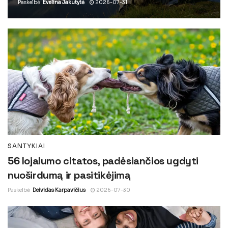
Paskelbė
Evelina Jakutytė
2026-07-31
SANTYKIAI
56 lojalumo citatos, padėsiančios ugdyti
nuoširdumą ir pasitikėjimą
Paskelbė
Deividas Karpavičius
2026-07-30