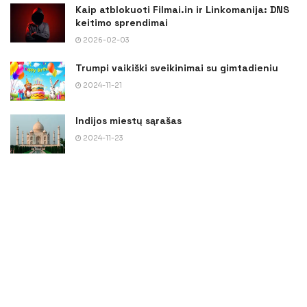
Kaip atblokuoti Filmai.in ir Linkomanija: DNS
keitimo sprendimai
2026-02-03
Trumpi vaikiški sveikinimai su gimtadieniu
2024-11-21
Indijos miestų sąrašas
2024-11-23