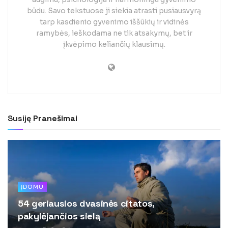
būdu. Savo tekstuose ji siekia atrasti pusiausvyrą
tarp kasdienio gyvenimo iššūkių ir vidinės
ramybės, ieškodama ne tik atsakymų, bet ir
įkvėpimo keliančių klausimų.
Susiję
Pranešimai
ĮDOMU
54 geriausios dvasinės citatos,
pakylėjančios sielą