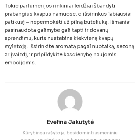
Tokie parfumerijos rinkiniai leidžia išbandyti
prabangius kvapus namuose, o išsirinkus labiausiai
patikusį – nepermokėti už pilną buteliuką. Išmaniai
pasinaudota galimybe gali tapti ir dovanų
sprendimu, kuris nustebins kiekvieną kvapų
mylėtoją. Išsirinkite aromatą pagal nuotaiką, sezoną
ar įvaizdį, ir pripildykite kasdienybę naujomis
emocijomis.
Evelina Jakutytė
Kūrybinga rašytoja, besidominti asmeniniu
augimu, psichologija ir harmoningu gyvenimo