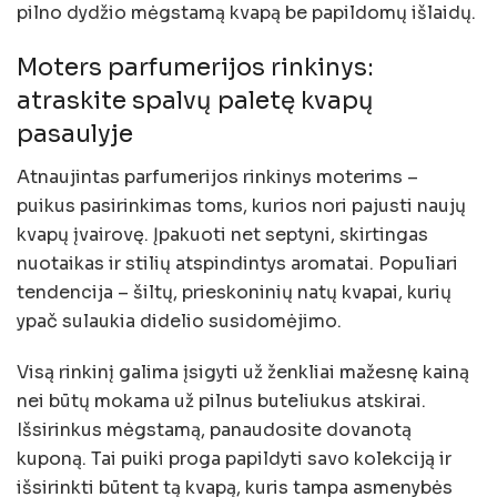
pilno dydžio mėgstamą kvapą be papildomų išlaidų.
Moters parfumerijos rinkinys:
atraskite spalvų paletę kvapų
pasaulyje
Atnaujintas parfumerijos rinkinys moterims –
puikus pasirinkimas toms, kurios nori pajusti naujų
kvapų įvairovę. Įpakuoti net septyni, skirtingas
nuotaikas ir stilių atspindintys aromatai. Populiari
tendencija – šiltų, prieskoninių natų kvapai, kurių
ypač sulaukia didelio susidomėjimo.
Visą rinkinį galima įsigyti už ženkliai mažesnę kainą
nei būtų mokama už pilnus buteliukus atskirai.
Išsirinkus mėgstamą, panaudosite dovanotą
kuponą. Tai puiki proga papildyti savo kolekciją ir
išsirinkti būtent tą kvapą, kuris tampa asmenybės