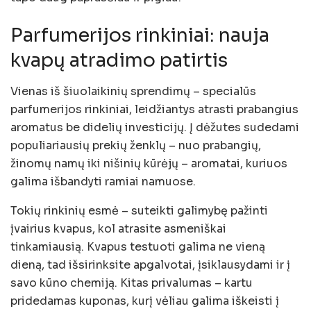
Parfumerijos rinkiniai: nauja
kvapų atradimo patirtis
Vienas iš šiuolaikinių sprendimų – specialūs
parfumerijos rinkiniai, leidžiantys atrasti prabangius
aromatus be didelių investicijų. Į dėžutes sudedami
populiariausių prekių ženklų – nuo prabangių,
žinomų namų iki nišinių kūrėjų – aromatai, kuriuos
galima išbandyti ramiai namuose.
Tokių rinkinių esmė – suteikti galimybę pažinti
įvairius kvapus, kol atrasite asmeniškai
tinkamiausią. Kvapus testuoti galima ne vieną
dieną, tad išsirinksite apgalvotai, įsiklausydami ir į
savo kūno chemiją. Kitas privalumas – kartu
pridedamas kuponas, kurį vėliau galima iškeisti į