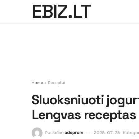
EBIZ.LT
Home
Receptai
Sluoksniuoti jogurt
Lengvas receptas
Paskelbė
adsprom
2025-07-28
Kategor