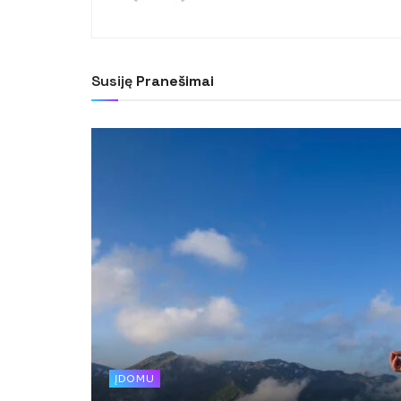
Susiję
Pranešimai
ĮDOMU