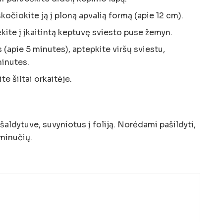
škočiokite ją į ploną apvalią formą (apie 12 cm).
ėkite į įkaitintą keptuvę sviesto puse žemyn.
 (apie 5 minutes), aptepkite viršų sviestu,
minutes.
te šiltai orkaitėje.
 šaldytuve, suvyniotus į foliją. Norėdami pašildyti,
 minučių.