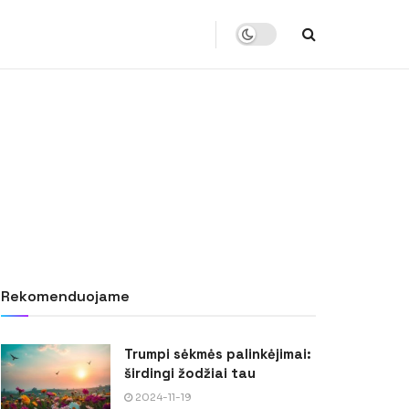
Rekomenduojame
Trumpi sėkmės palinkėjimai:
širdingi žodžiai tau
2024-11-19