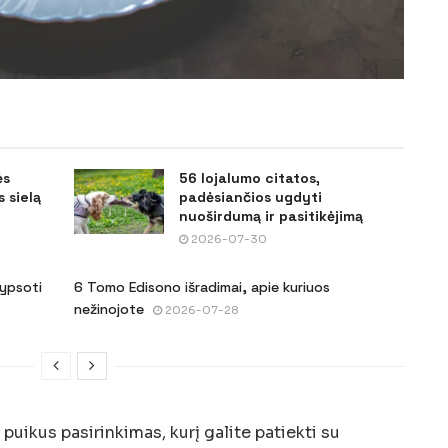
ės
56 lojalumo citatos,
 sielą
padėsiančios ugdyti
nuoširdumą ir pasitikėjimą
2026-07-30
šypsoti
6 Tomo Edisono išradimai, apie kuriuos
nežinojote
2026-07-28
 puikus pasirinkimas, kurį galite patiekti su