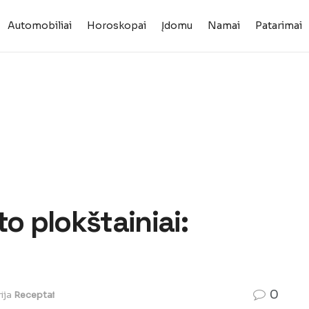
Automobiliai
Horoskopai
Įdomu
Namai
Patarimai
o plokštainiai:
0
ija
Receptai