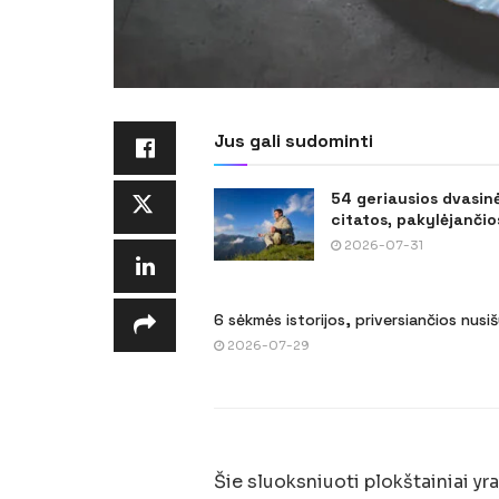
Jus gali sudominti
54 geriausios dvasin
citatos, pakylėjančios
2026-07-31
6 sėkmės istorijos, priversiančios nusi
2026-07-29
Šie sluoksniuoti plokštainiai yra