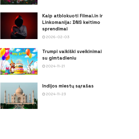
Kaip atblokuoti Filmai.in ir
Linkomanija: DNS keitimo
sprendimai
2026-02-03
Trumpi vaikiški sveikinimai
su gimtadieniu
2024-11-21
Indijos miestų sąrašas
2024-11-23