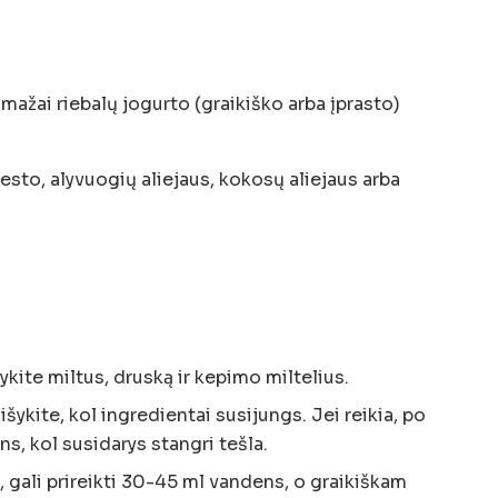
mažai riebalų jogurto (graikiško arba įprasto)
esto, alyvuogių aliejaus, kokosų aliejaus arba
ite miltus, druską ir kepimo miltelius.
aišykite, kol ingredientai susijungs. Jei reikia, po
ns, kol susidarys stangri tešla.
 gali prireikti 30-45 ml vandens, o graikiškam