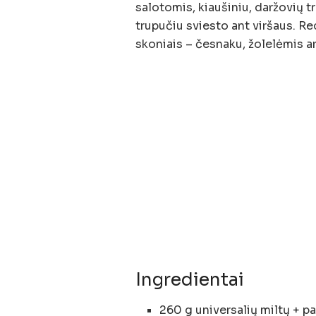
salotomis, kiaušiniu, daržovių tr
trupučiu sviesto ant viršaus. Re
skoniais – česnaku, žolelėmis ar
Ingredientai
260 g universalių miltų + p