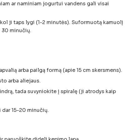
sniam ar naminiam jogurtui vandens gali visai
kol ji taps lygi (1-2 minutės). Suformuotą kamuolį
ti 30 minučių.
 apvalią arba pailgą formą (apie 15 cm skersmens).
sto arba aliejaus.
indrą, tada suvyniokite į spiralę (ji atrodys kaip
ti dar 15-20 minučių.
 ir paruoškite didelį kepimo lapą.