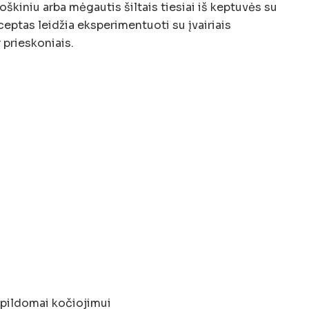
oškiniu arba mėgautis šiltais tiesiai iš keptuvės su
ceptas leidžia eksperimentuoti su įvairiais
 prieskoniais.
apildomai kočiojimui