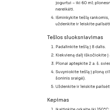
jogurtui – iki 60 ml; plone
nereikėti.
Išminkykite tešlą rankomis, 
uždenkite ir leiskite pailsė
Tešlos sluoksniavimas
Padalinkite tešlą į 8 dalis.
Kiekvieną dalį iškočiokite į
Plonai aptepkite 2 a. š. svie
Suvyniokite tešlą į ploną cil
šoninis sraigė).
Uždenkite ir leiskite pailsė
Kepimas
Įkaitinkite orkaitę iki 150°C