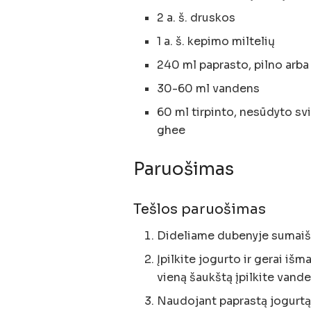
2 a. š. druskos
1 a. š. kepimo miltelių
240 ml paprasto, pilno arba 
30-60 ml vandens
60 ml tirpinto, nesūdyto svi
ghee
Paruošimas
Tešlos paruošimas
Dideliame dubenyje sumaišyk
Įpilkite jogurto ir gerai išm
vieną šaukštą įpilkite vande
Naudojant paprastą jogurtą,