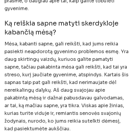
prasme, o daugiau apie tai, kaip galite tobulėti
gyvenime.
Ką reiškia sapne matyti skerdykloje
kabančią mėsą?
Mėsa, kabanti sapne, gali reikšti, kad jums reikia
pasiekti neapdorotą gyvenimo problemos esmę. Yra
daug skirtingų vaizdų, kuriuos galite pamatyti
sapne, tačiau pakabinta mėsa gali reikšti, kad tai yra
streso, kurį jaučiate gyvenime, atspindys. Kartais šis
sapnas taip pat gali reikšti, kad nerimaujate dėl
nereikalingų dalykų. Aš daug svajojau apie
pakabintą mėsą ir dažnai pabusdavau galvodamas,
ar tai, ką mačiau sapne, yra tikra. Viskas apie žinias,
kurias turite viduje ir, remiantis senovės svajonių
žodynais, nurodo, ko jums reikia sutelkti dėmesį,
kad pasiektumėte aukščiau.