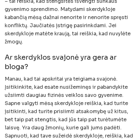
– tai reiškia, kad stengsitės išvengti sunkaus
gyvenimo sprendimo. Matydami skerdykloje
kabančią mėsą dažnai nenorite ir nenorite spręsti
konfliktų. Jaučiatės įstrigę pasirinkdami. Jei
skerdykloje matėte kraują, tai reiškia, kad nuvylėte
žmogų.
Ar skerdyklos svajonė yra gera ar
bloga?
Manau, kad tai apskritai yra teigiama svajonė.
Įsitikinkite, kad esate nusižeminęs ir pabandykite
užsiimti daugiau fizinės veiklos savo gyvenime.
Sapne valgyti mėsą skerdykloje reiškia, kad turite
įsitikinti, kad turite prisiimti atsakomybę už kitus,
bet taip pat stengtis, kad jūs taip pat turėtumėte
laisvę. Yra daug žmonių, kurie gali jums padėti.
Sapnuoti, kad tave sužeidė skerdykloje, reiškia, kad