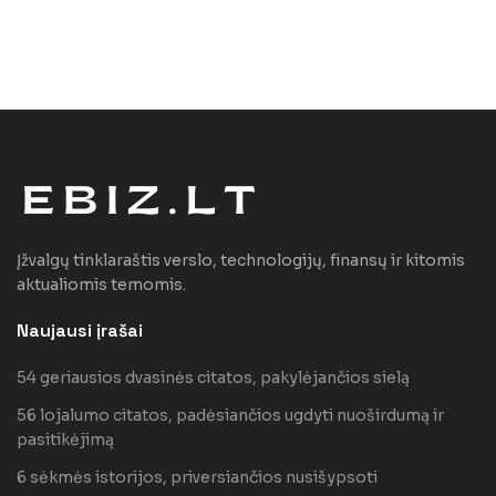
Įžvalgų tinklaraštis verslo, technologijų, finansų ir kitomis
aktualiomis temomis.
Naujausi įrašai
54 geriausios dvasinės citatos, pakylėjančios sielą
56 lojalumo citatos, padėsiančios ugdyti nuoširdumą ir
pasitikėjimą
6 sėkmės istorijos, priversiančios nusišypsoti