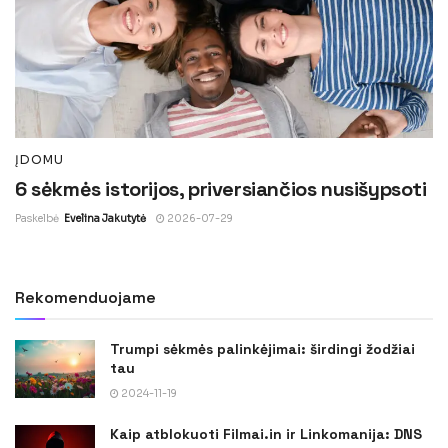
ĮDOMU
6 sėkmės istorijos, priversiančios nusišypsoti
Paskelbė
Evelina Jakutytė
2026-07-29
Rekomenduojame
Trumpi sėkmės palinkėjimai: širdingi žodžiai
tau
2024-11-19
Kaip atblokuoti Filmai.in ir Linkomanija: DNS