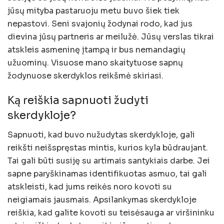
jūsų mityba pastaruoju metu buvo šiek tiek
nepastovi. Seni svajonių žodynai rodo, kad jus
dievina jūsų partneris ar meilužė. Jūsų verslas tikrai
atskleis asmeninę įtampą ir bus nemandagių
užuominų. Visuose mano skaitytuose sapnų
žodynuose skerdyklos reikšmė skiriasi.
Ką reiškia sapnuoti žudyti
skerdykloje?
Sapnuoti, kad buvo nužudytas skerdykloje, gali
reikšti neišspręstas mintis, kurios kyla būdraujant.
Tai gali būti susiję su artimais santykiais darbe. Jei
sapne paryškinamas identifikuotas asmuo, tai gali
atskleisti, kad jums reikės noro kovoti su
neigiamais jausmais. Apsilankymas skerdykloje
reiškia, kad galite kovoti su teisėsauga ar viršininku