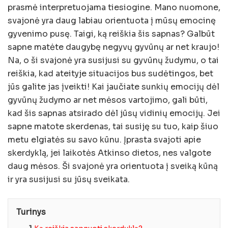
prasmė interpretuojama tiesiogine. Mano nuomone,
svajonė yra daug labiau orientuota į mūsų emocinę
gyvenimo pusę. Taigi, ką reiškia šis sapnas? Galbūt
sapne matėte daugybę negyvų gyvūnų ar net kraujo!
Na, o ši svajonė yra susijusi su gyvūnų žudymu, o tai
reiškia, kad ateityje situacijos bus sudėtingos, bet
jūs galite jas įveikti! Kai jaučiate sunkių emocijų dėl
gyvūnų žudymo ar net mėsos vartojimo, gali būti,
kad šis sapnas atsirado dėl jūsų vidinių emocijų. Jei
sapne matote skerdenas, tai susiję su tuo, kaip šiuo
metu elgiatės su savo kūnu. Įprasta svajoti apie
skerdyklą, jei laikotės Atkinso dietos, nes valgote
daug mėsos. Ši svajonė yra orientuota į sveiką kūną
ir yra susijusi su jūsų sveikata.
Turinys