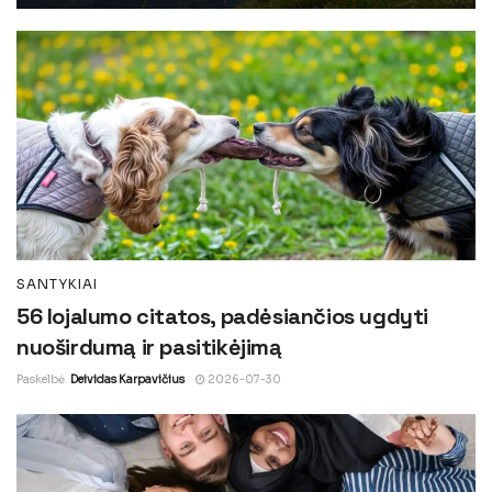
SANTYKIAI
56 lojalumo citatos, padėsiančios ugdyti
nuoširdumą ir pasitikėjimą
Paskelbė
Deividas Karpavičius
2026-07-30