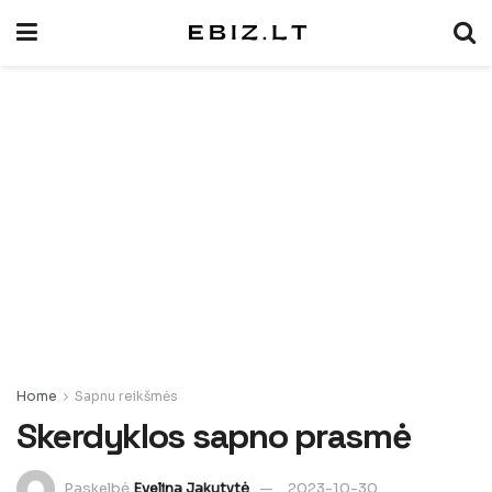
Home
Sapnu reikšmės
Skerdyklos sapno prasmė
Paskelbė
Evelina Jakutytė
2023-10-30