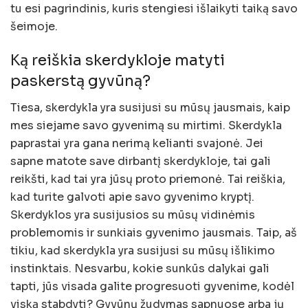
tu esi pagrindinis, kuris stengiesi išlaikyti taiką savo
šeimoje.
Ką reiškia skerdykloje matyti
paskerstą gyvūną?
Tiesa, skerdykla yra susijusi su mūsų jausmais, kaip
mes siejame savo gyvenimą su mirtimi. Skerdykla
paprastai yra gana nerimą kelianti svajonė. Jei
sapne matote save dirbantį skerdykloje, tai gali
reikšti, kad tai yra jūsų proto priemonė. Tai reiškia,
kad turite galvoti apie savo gyvenimo kryptį.
Skerdyklos yra susijusios su mūsų vidinėmis
problemomis ir sunkiais gyvenimo jausmais. Taip, aš
tikiu, kad skerdykla yra susijusi su mūsų išlikimo
instinktais. Nesvarbu, kokie sunkūs dalykai gali
tapti, jūs visada galite progresuoti gyvenime, kodėl
viską stabdyti? Gyvūnų žudymas sapnuose arba jų