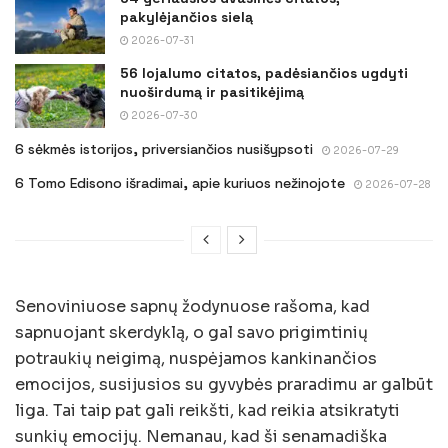
pakylėjančios sielą
2026-07-31
56 lojalumo citatos, padėsiančios ugdyti
nuoširdumą ir pasitikėjimą
2026-07-30
6 sėkmės istorijos, priversiančios nusišypsoti
2026-07-29
6 Tomo Edisono išradimai, apie kuriuos nežinojote
2026-07-28
Senoviniuose sapnų žodynuose rašoma, kad
sapnuojant skerdyklą, o gal savo prigimtinių
potraukių neigimą, nuspėjamos kankinančios
emocijos, susijusios su gyvybės praradimu ar galbūt
liga. Tai taip pat gali reikšti, kad reikia atsikratyti
sunkių emocijų. Nemanau, kad ši senamadiška