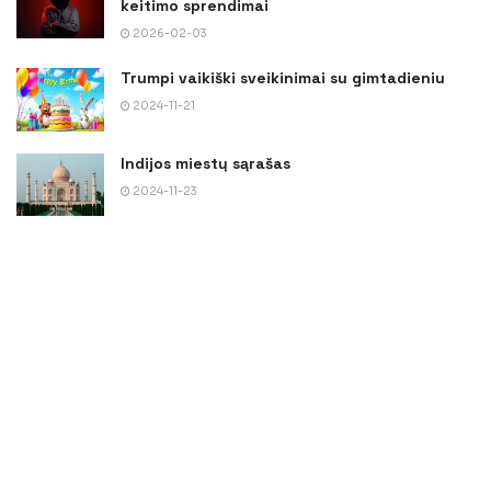
keitimo sprendimai
2026-02-03
Trumpi vaikiški sveikinimai su gimtadieniu
2024-11-21
Indijos miestų sąrašas
2024-11-23