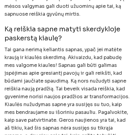
mėsos valgymas gali duoti užuominų apie tai, ką
sapnuose reiškia gyvūnų mirtis.
Ką reiškia sapne matyti skerdykloje
paskerstą kiaulę?
Tai gana nerimą keliantis sapnas, ypač jei matėte
kraują ir kiaulės skerdimą. Akivaizdu, kad pabudę
mes valgome kiaules! Sapnas gali būti galimas
įspėjimas apie gresiantį pavojų ir gali reikšti, kad
būdami jaučiate spaudimą. Ką nors nužudyti sapne
reiškia naują pradžią. Tai beveik visada reiškia, kad
gyvenime norisi naujos pradžios ar transformacijos.
Kiaulės nužudymas sapne yra susijęs su tuo, kaip
mes bendraujame su išoriniu pasauliu. Pagalvokite,
kaip save patvirtinate. Geros naujienos yra tai, kad
aš tikiu, kad šis sapnas nėra susijęs su tikrąja