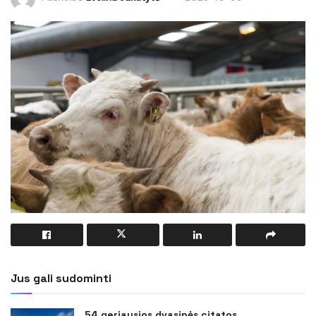
Jus gali sudominti
54 geriausios dvasinės citatos,