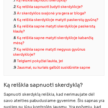
.1
Ką reiškia sapnuoti skerdyklą?
.2
Ką reiškia sapnuoti žudyti skerdykloje?
.3
Ar skerdyklos svajonė yra gera ar bloga?
.4
Ką reiškia skerdykloje matyti paskerstą gyvūną?
.5
Ką reiškia sapne matyti skerdykloje paskerstą
kiaulę?
.6
Ką reiškia sapne matyti skerdykloje kabančią
mėsą?
.7
Ką reiškia sapne matyti negyvus gyvūnus
skerdykloje?
.8
Teigiami pokyčiai laukia, jei
.9
Jausmai, su kuriais galbūt susidūrėte sapne
Ką reiškia sapnuoti skerdyklą?
Sapnuoti skerdyklą reiškia, kad nerimaujate dėl
savo ateities pabudusiame gyvenime. Šis sapnas yra
susijęs su jūsų kontrolės jausmu. Yra požymių, kad