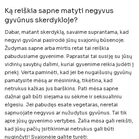
Ką reiškia sapne matyti negyvus
gyvūnus skerdykloje?
Dabar, matant skerdyklą, savaime suprantama, kad
negyvi gyvūnai pasirodė jūsų svajonių būsenoje.
Žudymas sapne arba mirtis retai tai reiškia
pabudusiame gyvenime. Paprastai tai susiję su jūsų
vidinių savybių dalimi, kuriai gyvenime reikia judėti į
priekį. Verta paminėti, kad jei be nugaišusių gyvūnų
pamatysite mėsą ar mėsininką, tikėtina, kad
netrukus kažkas jus barškins. Pati mėsa sapne
dažnai gali būti siejama su sėkme ir seksualiniu
elgesiu. Jei pabudęs esate vegetaras, neretai
sapnuojate negyvus ar nužudytus gyvūnus. Tai tik
apie jūsų gyvenimo vertybes. Žalia mėsa gali reikšti,
kad jūsų pačių įsitikinimai netrukus gali būti
nuginčyti! Svajonėje galite turėti: