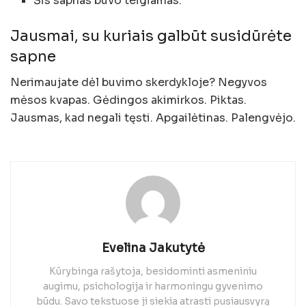
Šis sapnas buvo teigiamas.
Jausmai, su kuriais galbūt susidūrėte
sapne
Nerimaujate dėl buvimo skerdykloje? Negyvos
mėsos kvapas. Gėdingos akimirkos. Piktas.
Jausmas, kad negali tęsti. Apgailėtinas. Palengvėjo.
Evelina Jakutytė
Kūrybinga rašytoja, besidominti asmeniniu
augimu, psichologija ir harmoningu gyvenimo
būdu. Savo tekstuose ji siekia atrasti pusiausvyrą