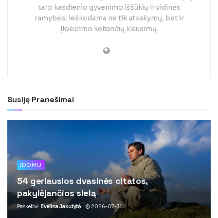
tarp kasdienio gyvenimo iššūkių ir vidinės
ramybės, ieškodama ne tik atsakymų, bet ir
įkvėpimo keliančių klausimų.
Susiję
Pranešimai
ĮDOMU
54 geriausios dvasinės citatos,
pakylėjančios sielą
Paskelbė
Evelina Jakutytė
2026-07-31