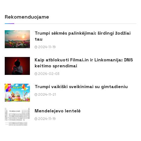
Rekomenduojame
Trumpi sėkmės palinkėjimai: širdingi žodžiai
tau
2024-11-19
Kaip atblokuoti Filmai.in ir Linkomanija: DNS
keitimo sprendimai
2026-02-03
Trumpi vaikiški sveikinimai su gimtadieniu
2024-11-21
Mendelejevo lentelė
2024-11-19