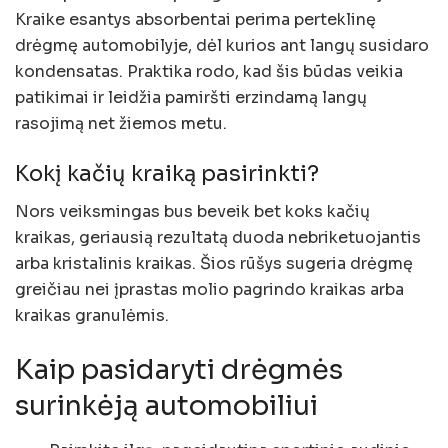
Kraike esantys absorbentai perima perteklinę
drėgmę automobilyje, dėl kurios ant langų susidaro
kondensatas. Praktika rodo, kad šis būdas veikia
patikimai ir leidžia pamiršti erzindamą langų
rasojimą net žiemos metu.
Kokį kačių kraiką pasirinkti?
Nors veiksmingas bus beveik bet koks kačių
kraikas, geriausią rezultatą duoda nebriketuojantis
arba kristalinis kraikas. Šios rūšys sugeria drėgmę
greičiau nei įprastas molio pagrindo kraikas arba
kraikas granulėmis.
Kaip pasidaryti drėgmės
surinkėją automobiliui