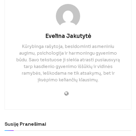
Evelina Jakutytė
Kūrybinga rašytoja, besidominti asmeniniu
augimu, psichologija ir harmoningu gyvenimo
būdu. Savo tekstuose ji siekia atrasti pusiausvyrą
tarp kasdienio gyvenimo iššūkių ir vidinės
ramybės, ieškodama ne tik atsakymų, bet ir
įkvėpimo keliančių klausimų.
Susiję
Pranešimai