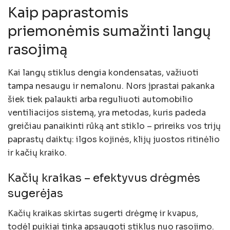
Kaip paprastomis
priemonėmis sumažinti langų
rasojimą
Kai langų stiklus dengia kondensatas, važiuoti
tampa nesaugu ir nemalonu. Nors įprastai pakanka
šiek tiek palaukti arba reguliuoti automobilio
ventiliacijos sistemą, yra metodas, kuris padeda
greičiau panaikinti rūką ant stiklo – prireiks vos trijų
paprastų daiktų: ilgos kojinės, klijų juostos ritinėlio
ir kačių kraiko.
Kačių kraikas – efektyvus drėgmės
sugerėjas
Kačių kraikas skirtas sugerti drėgmę ir kvapus,
todėl puikiai tinka apsaugoti stiklus nuo rasojimo.