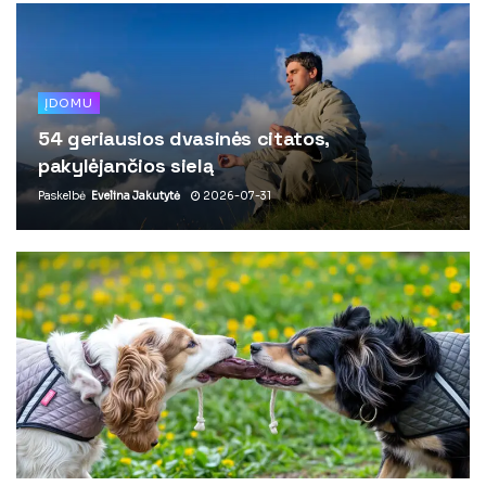
ĮDOMU
54 geriausios dvasinės citatos,
pakylėjančios sielą
Paskelbė
Evelina Jakutytė
2026-07-31