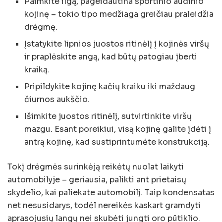
Paimkite ilgą, pageidautina sportinio audinio
kojinę – tokio tipo medžiaga greičiau praleidžia
drėgmę.
Įstatykite lipnios juostos ritinėlį į kojinės viršų
ir praplėskite angą, kad būtų patogiau įberti
kraiką.
Pripildykite kojinę kačių kraiku iki maždaug
čiurnos aukščio.
Išimkite juostos ritinėlį, sutvirtinkite viršų
mazgu. Esant poreikiui, visą kojinę galite įdėti į
antrą kojinę, kad sustiprintumėte konstrukciją.
Tokį drėgmės surinkėją reikėtų nuolat laikyti
automobilyje – geriausia, palikti ant prietaisų
skydelio, kai paliekate automobilį. Taip kondensatas
net nesusidarys, todėl nereikės kaskart gramdyti
aprasojusių langų nei skubėti jungti oro pūtiklio.