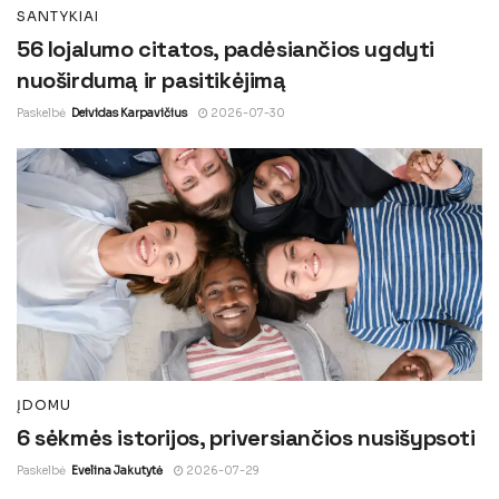
SANTYKIAI
56 lojalumo citatos, padėsiančios ugdyti
nuoširdumą ir pasitikėjimą
Paskelbė
Deividas Karpavičius
2026-07-30
ĮDOMU
6 sėkmės istorijos, priversiančios nusišypsoti
Paskelbė
Evelina Jakutytė
2026-07-29