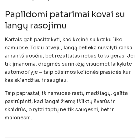
Papildomi patarimai kovai su
langų rasojimu
Kartais gali pasitaikyti, kad kojinė su kraiku liko
namuose. Tokiu atveju, langą belieka nuvalyti ranka
ar rankšluosčiu, bet rezultatas nebus toks geras. Jei
tik įmanoma, drėgmės surinkėją visuomet laikykite
automobilyje – taip būsimos kelionės prasidės kur
kas sklandžiau ir saugiau.
Taip paprastai, iš namuose rastų medžiagų, galite
pasirūpinti, kad langai žiemą išliktų švarūs ir
skaidrūs, o rytai taptų ne tik saugesni, bet ir
malonesni.