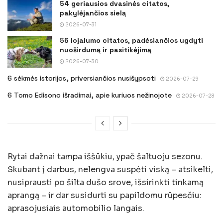
54 geriausios dvasinės citatos,
pakylėjančios sielą
2026-07-31
56 lojalumo citatos, padėsiančios ugdyti
nuoširdumą ir pasitikėjimą
2026-07-30
6 sėkmės istorijos, priversiančios nusišypsoti
2026-07-29
6 Tomo Edisono išradimai, apie kuriuos nežinojote
2026-07-28
Rytai dažnai tampa iššūkiu, ypač šaltuoju sezonu.
Skubant į darbus, nelengva suspėti viską – atsikelti,
nusiprausti po šilta dušo srove, išsirinkti tinkamą
aprangą – ir dar susidurti su papildomu rūpesčiu:
aprasojusiais automobilio langais.