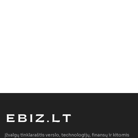
Įžvalgų tinklaraštis verslo, technologijų, finansų ir kitomis