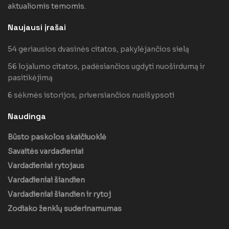
aktualiomis temomis.
Naujausi įrašai
54 geriausios dvasinės citatos, pakylėjančios sielą
56 lojalumo citatos, padėsiančios ugdyti nuoširdumą ir
pasitikėjimą
6 sėkmės istorijos, priversiančios nusišypsoti
Naudinga
Būsto paskolos skaičiuoklė
Savaitės vardadieniai
Vardadieniai rytojaus
Vardadieniai šiandien
Vardadieniai šiandien ir rytoj
Zodiako ženklų suderinamumas