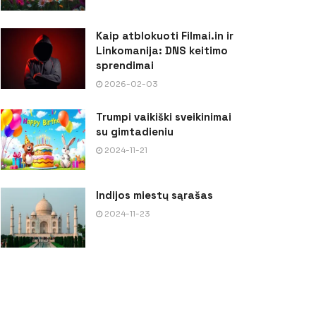
Kaip atblokuoti Filmai.in ir
Linkomanija: DNS keitimo
sprendimai
2026-02-03
Trumpi vaikiški sveikinimai
su gimtadieniu
2024-11-21
Indijos miestų sąrašas
2024-11-23