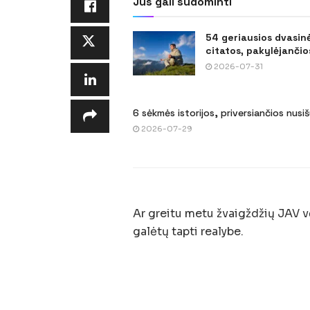
Jus gali sudominti
54 geriausios dvasin
citatos, pakylėjančios
2026-07-31
6 sėkmės istorijos, priversiančios nusi
2026-07-29
Ar greitu metu žvaigždžių JAV vė
galėtų tapti realybe.