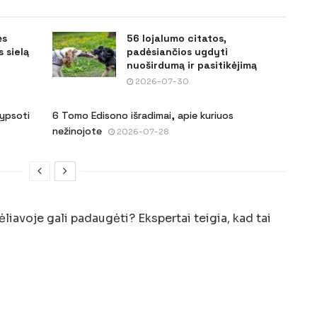
ės
56 lojalumo citatos,
 sielą
padėsiančios ugdyti
nuoširdumą ir pasitikėjimą
2026-07-30
šypsoti
6 Tomo Edisono išradimai, apie kuriuos
nežinojote
2026-07-28
liavoje gali padaugėti? Ekspertai teigia, kad tai