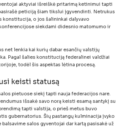
ntojai aktyviai išreiškė pritarimą ketinimui tapti
pasirašė peticiją šiam tikslui įgyvendinti. Netrukus
konstitucija, o jos šalininkai dalyvavo
ų konferencijose siekdami didesnio matomumo ir
 net lenkia kai kurių dabar esančių valstijų
eka. Pagal šalies konstituciją federalinei valdžiai
orijoje, todėl šis aspektas lėtina procesą.
si keisti statusą
los pietuose siekį tapti nauja federacijos nare.
erendumus išsakė savo norą keisti esamą santykį su
sprendimą tapti valstija, o prieš metus buvo
ntis gubernatorius. Šių pastangų kulminacija įvyko
e balsavime salos gyventojai dar kartą pasisakė už