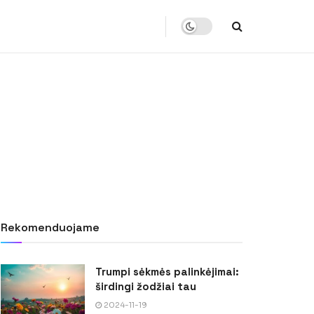
Rekomenduojame
Trumpi sėkmės palinkėjimai:
širdingi žodžiai tau
2024-11-19