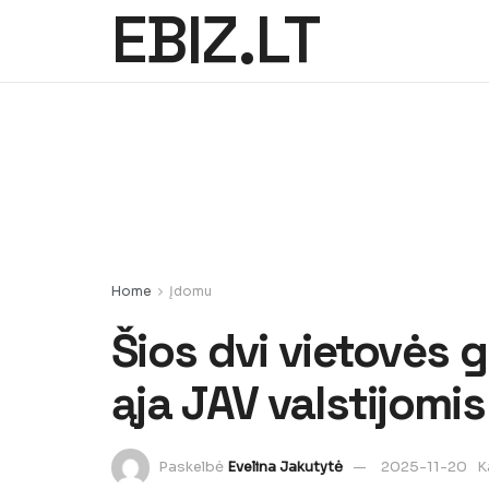
EBIZ.LT
Home
Įdomu
Šios dvi vietovės ga
ąja JAV valstijomis
Paskelbė
Evelina Jakutytė
2025-11-20
K