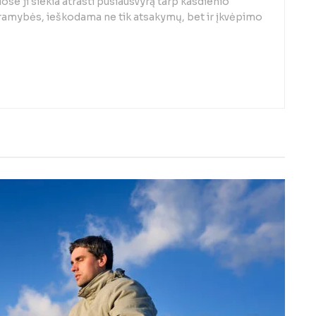
se ji siekia atrasti pusiausvyrą tarp kasdienio
 ramybės, ieškodama ne tik atsakymų, bet ir įkvėpimo