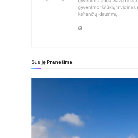
gyvenimo būdu. Savo tekstuo
gyvenimo iššūkių ir vidinės
keliančių klausimų.
Susiję
Pranešimai