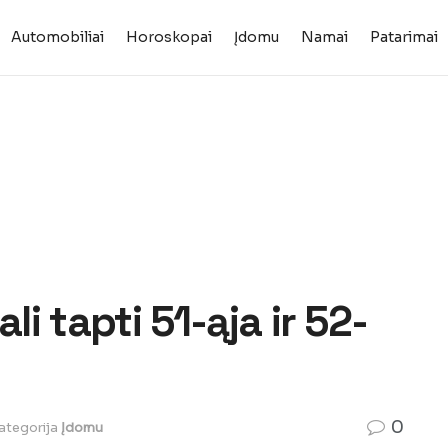
Automobiliai
Horoskopai
Įdomu
Namai
Patarimai
li tapti 51-ąja ir 52-
0
ategorija
Įdomu