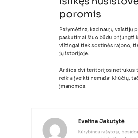
Išlikęs nusistovė
poromis
Pažymėtina, kad naujų valstijų p
paskutiniai šiuo būdu prijungti k
viltingai tiek sostinės rajono, 
jų istorijoje.
Ar šios dvi teritorijos netruku
reikia įveikti nemažai kliūčių, t
įmanomos.
Evelina Jakutytė
Kūrybinga rašytoja, besido