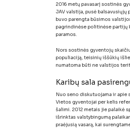
2016 metų pavasarį sostinės gyve
JAV valstija, pusė balsavusiųjų 
buvo parengta būsimos valstijos 
pagrindinėse politinėse partij
paramos.
Nors sostinės gyventojų skaičius
populiaciją, teisinių iššūkių išli
numatoma būti ne valstijos terit
Karibų sala pasirengu
Nuo seno diskutuojama ir apie sa
Vietos gyventojai per kelis ref
šalimi. 2012 metais jie palaikė 
išrinktas valstybingumą palaika
praėjusią vasarą, kai surengtam