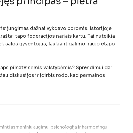
jęs principas – plėtra
risijungimas dažnai vykdavo poromis. Istorijoje
raštai tapo federacijos nariais kartu. Tai nuteikia
tiek salos gyventojus, laukiant galimo naujo etapo
s taps pilnateisėmis valstybėmis? Sprendimui dar
ačiau diskusijos ir įdirbis rodo, kad permainos
minti asmeniniu augimu, psichologija ir harmoningu