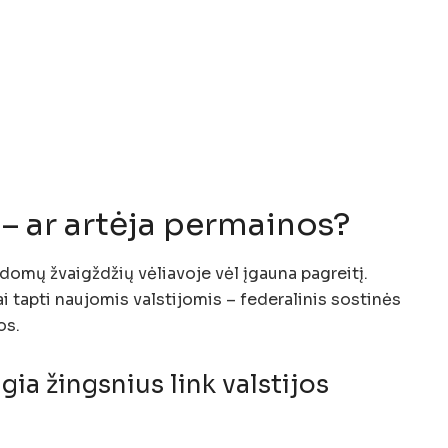
 – ar artėja permainos?
domų žvaigždžių vėliavoje vėl įgauna pagreitį.
ai tapti naujomis valstijomis – federalinis sostinės
os.
ia žingsnius link valstijos