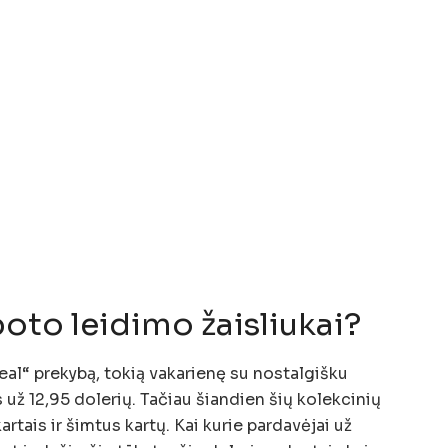
boto leidimo žaisliukai?
al“ prekybą, tokią vakarienę su nostalgišku
s už 12,95 dolerių. Tačiau šiandien šių kolekcinių
artais ir šimtus kartų. Kai kurie pardavėjai už