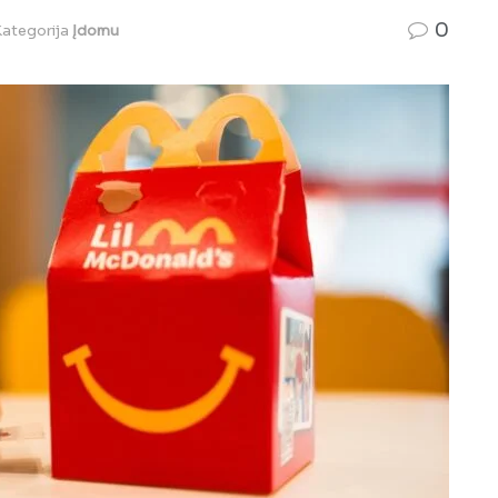
0
ategorija
Įdomu