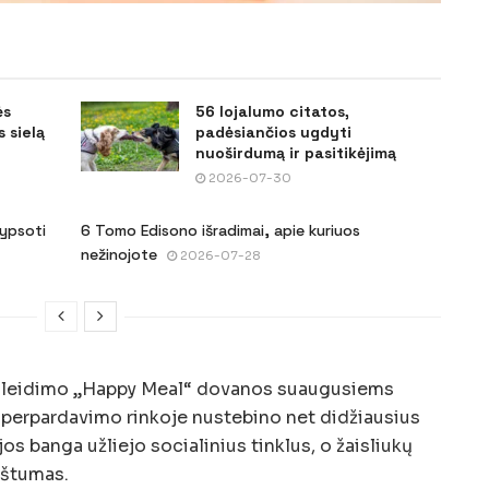
ės
56 lojalumo citatos,
 sielą
padėsiančios ugdyti
nuoširdumą ir pasitikėjimą
2026-07-30
šypsoti
6 Tomo Edisono išradimai, apie kuriuos
nežinojote
2026-07-28
o leidimo „Happy Meal“ dovanos suaugusiems
os perpardavimo rinkoje nustebino net didžiausius
os banga užliejo socialinius tinklus, o žaisliukų
kštumas.