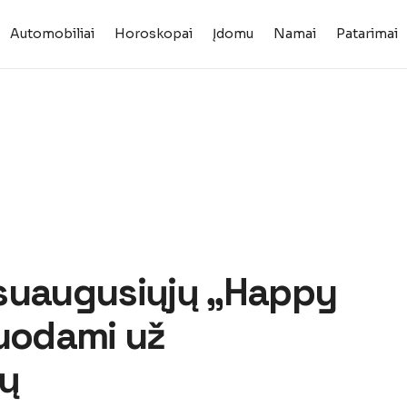
Automobiliai
Horoskopai
Įdomu
Namai
Patarimai
 suaugusiųjų „Happy
duodami už
ių