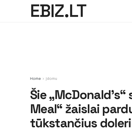
EBIZ.LT
Home
Įdomu
Šie „McDonald’s“
Meal“ žaislai par
tūkstančius doler