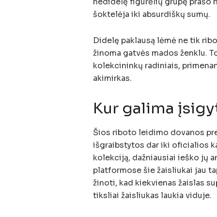
nedidelę figūrėlių grupę prašo n
šoktelėja iki absurdiškų sumų.
Didelę paklausą lėmė ne tik ribo
žinoma gatvės mados ženklu. Tok
kolekcininkų radiniais, primena
akimirkas.
Kur galima įsigyt
Šios riboto leidimo dovanos pre
išgraibstytos dar iki oficialios
kolekciją, dažniausiai ieško jų 
platformose šie žaisliukai jau t
žinoti, kad kiekvienas žaislas su
tiksliai žaisliukas laukia viduje.