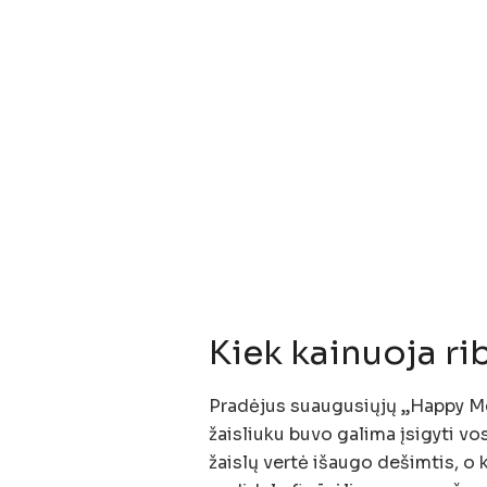
Kiek kainuoja ri
Pradėjus suaugusiųjų „Happy Me
žaisliuku buvo galima įsigyti vo
žaislų vertė išaugo dešimtis, o k