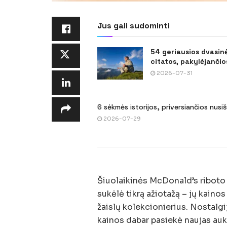
Jus gali sudominti
54 geriausios dvasin
citatos, pakylėjančios
2026-07-31
6 sėkmės istorijos, priversiančios nusi
2026-07-29
Šiuolaikinės McDonald’s ribot
sukėlė tikrą ažiotažą – jų kain
žaislų kolekcionierius. Nostalgij
kainos dabar pasiekė naujas au