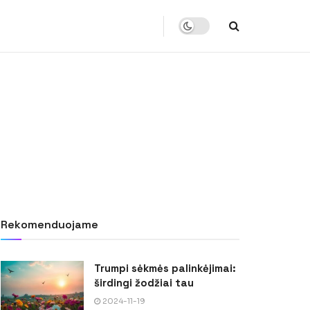
Rekomenduojame
Trumpi sėkmės palinkėjimai:
širdingi žodžiai tau
2024-11-19