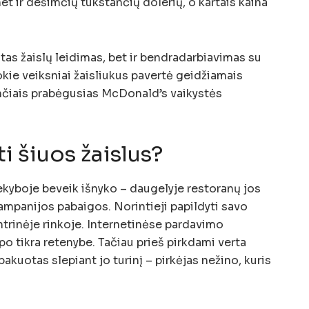
et ir dešimčių tūkstančių dolerių, o kartais kaina
tas žaislų leidimas, bet ir bendradarbiavimas su
ie veiksniai žaisliukus pavertė geidžiamais
nčiais prabėgusias McDonald’s vaikystės
i šiuos žaislus?
kyboje beveik išnyko – daugelyje restoranų jos
 kampanijos pabaigos. Norintieji papildyti savo
antrinėje rinkoje. Internetinėse pardavimo
apo tikra retenybe. Tačiau prieš pirkdami verta
pakuotas slepiant jo turinį – pirkėjas nežino, kuris