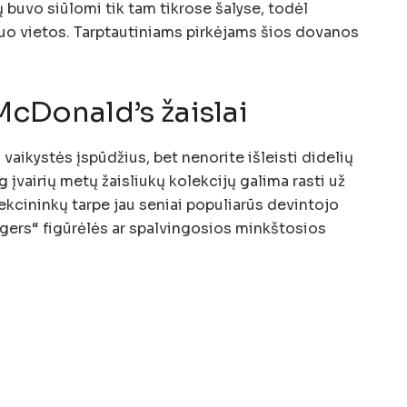
ų buvo siūlomi tik tam tikrose šalyse, todėl
 nuo vietos. Tarptautiniams pirkėjams šios dovanos
 McDonald’s žaislai
 vaikystės įspūdžius, bet nenorite išleisti didelių
g įvairių metų žaisliukų kolekcijų galima rasti už
kcininkų tarpe jau seniai populiarūs devintojo
ers“ figūrėlės ar spalvingosios minkštosios