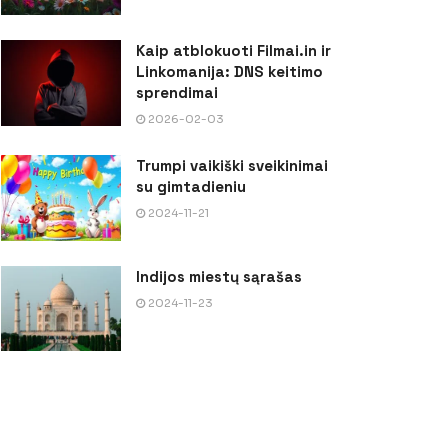
Kaip atblokuoti Filmai.in ir
Linkomanija: DNS keitimo
sprendimai
2026-02-03
Trumpi vaikiški sveikinimai
su gimtadieniu
2024-11-21
Indijos miestų sąrašas
2024-11-23