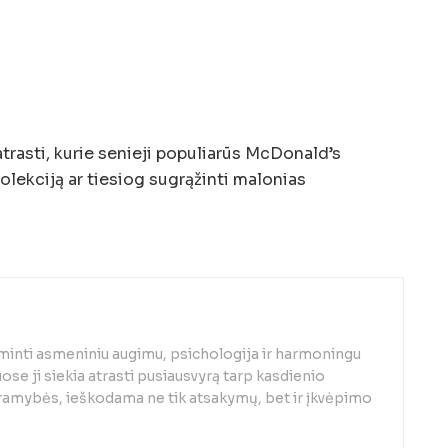
 atrasti, kurie senieji populiarūs McDonald’s
kolekciją ar tiesiog sugrąžinti malonias
minti asmeniniu augimu, psichologija ir harmoningu
se ji siekia atrasti pusiausvyrą tarp kasdienio
 ramybės, ieškodama ne tik atsakymų, bet ir įkvėpimo