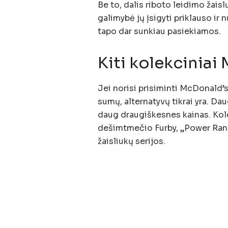
Be to, dalis riboto leidimo žaisl
galimybė jų įsigyti priklauso ir
tapo dar sunkiau pasiekiamos.
Kiti kolekciniai
Jei norisi prisiminti McDonald’s
sumų, alternatyvų tikrai yra. Dau
daug draugiškesnes kainas. Kole
dešimtmečio Furby, „Power Rang
žaisliukų serijos.