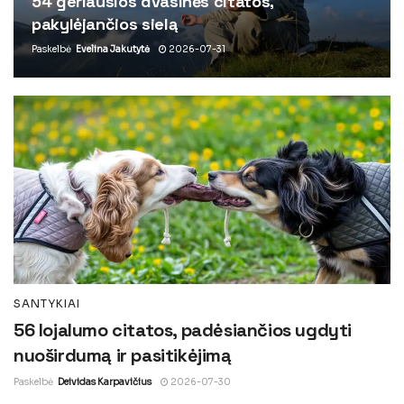
54 geriausios dvasinės citatos,
pakylėjančios sielą
Paskelbė
Evelina Jakutytė
2026-07-31
SANTYKIAI
56 lojalumo citatos, padėsiančios ugdyti
nuoširdumą ir pasitikėjimą
Paskelbė
Deividas Karpavičius
2026-07-30