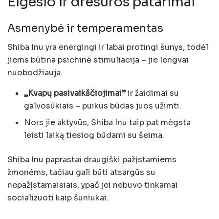
Elgesio ir dresūros patarimai
Asmenybė ir temperamentas
Shiba Inu yra energingi ir labai protingi šunys, todėl
jiems būtina psichinė stimuliacija – jie lengvai
nuobodžiauja.
„Kvapų pasivaikščiojimai”
ir žaidimai su
galvosūkiais – puikus būdas juos užimti.
Nors jie aktyvūs, Shiba Inu taip pat mėgsta
leisti laiką tiesiog būdami su šeima.
Shiba Inu paprastai draugiški pažįstamiems
žmonėms, tačiau gali būti atsargūs su
nepažįstamaisiais, ypač jei nebuvo tinkamai
socializuoti kaip šuniukai.