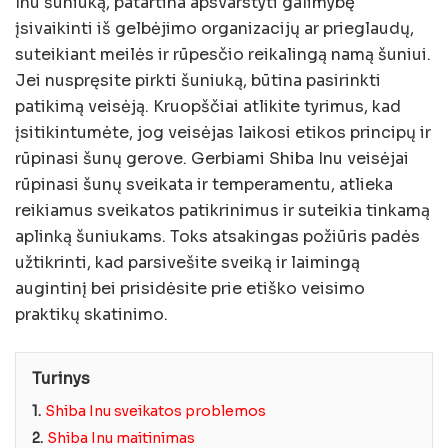
Inu šuniuką, patartina apsvarstyti galimybę
įsivaikinti iš gelbėjimo organizacijų ar prieglaudų,
suteikiant meilės ir rūpesčio reikalingą namą šuniui.
Jei nuspręsite pirkti šuniuką, būtina pasirinkti
patikimą veisėją. Kruopščiai atlikite tyrimus, kad
įsitikintumėte, jog veisėjas laikosi etikos principų ir
rūpinasi šunų gerove. Gerbiami Shiba Inu veisėjai
rūpinasi šunų sveikata ir temperamentu, atlieka
reikiamus sveikatos patikrinimus ir suteikia tinkamą
aplinką šuniukams. Toks atsakingas požiūris padės
užtikrinti, kad parsivešite sveiką ir laimingą
augintinį bei prisidėsite prie etiško veisimo
praktikų skatinimo.
Turinys
1.
Shiba Inu sveikatos problemos
2.
Shiba Inu maitinimas