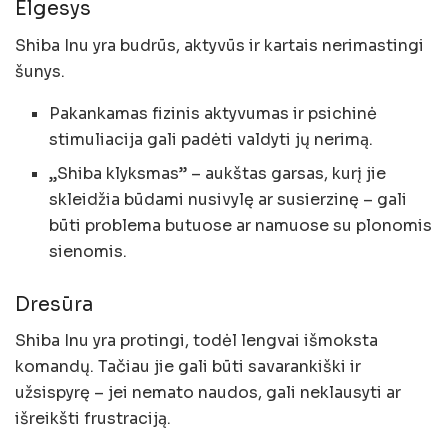
Elgesys
Shiba Inu yra budrūs, aktyvūs ir kartais nerimastingi
šunys.
Pakankamas fizinis aktyvumas ir psichinė
stimuliacija gali padėti valdyti jų nerimą.
„Shiba klyksmas” – aukštas garsas, kurį jie
skleidžia būdami nusivylę ar susierzinę – gali
būti problema butuose ar namuose su plonomis
sienomis.
Dresūra
Shiba Inu yra protingi, todėl lengvai išmoksta
komandų. Tačiau jie gali būti savarankiški ir
užsispyrę – jei nemato naudos, gali neklausyti ar
išreikšti frustraciją.