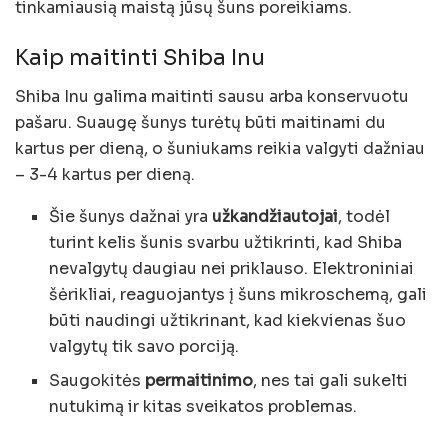
tinkamiausią maistą jūsų šuns poreikiams.
Kaip maitinti Shiba Inu
Shiba Inu galima maitinti sausu arba konservuotu
pašaru. Suaugę šunys turėtų būti maitinami du
kartus per dieną, o šuniukams reikia valgyti dažniau
– 3-4 kartus per dieną.
Šie šunys dažnai yra
užkandžiautojai
, todėl
turint kelis šunis svarbu užtikrinti, kad Shiba
nevalgytų daugiau nei priklauso. Elektroniniai
šėrikliai, reaguojantys į šuns mikroschemą, gali
būti naudingi užtikrinant, kad kiekvienas šuo
valgytų tik savo porciją.
Saugokitės
permaitinimo
, nes tai gali sukelti
nutukimą ir kitas sveikatos problemas.