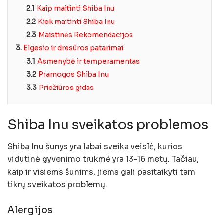
2.1
Kaip maitinti Shiba Inu
2.2
Kiek maitinti Shiba Inu
2.3
Maistinės Rekomendacijos
3.
Elgesio ir dresūros patarimai
3.1
Asmenybė ir temperamentas
3.2
Pramogos Shiba Inu
3.3
Priežiūros gidas
Shiba Inu sveikatos problemos
Shiba Inu šunys yra labai sveika veislė, kurios
vidutinė gyvenimo trukmė yra 13-16 metų. Tačiau,
kaip ir visiems šunims, jiems gali pasitaikyti tam
tikrų sveikatos problemų.
Alergijos