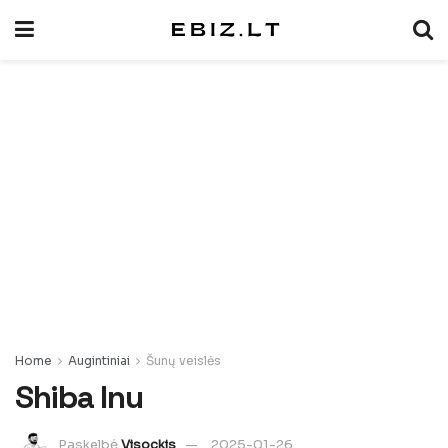
Home
Augintiniai
Šunų veislės
Shiba Inu
Paskelbė
Visockis
2025-01-26