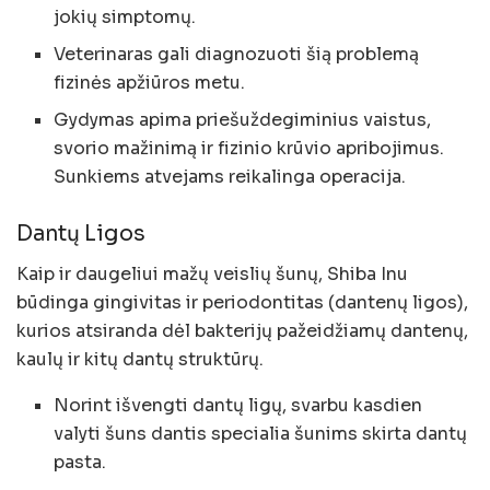
jokių simptomų.
Veterinaras gali diagnozuoti šią problemą
fizinės apžiūros metu.
Gydymas apima priešuždegiminius vaistus,
svorio mažinimą ir fizinio krūvio apribojimus.
Sunkiems atvejams reikalinga operacija.
Dantų Ligos
Kaip ir daugeliui mažų veislių šunų, Shiba Inu
būdinga gingivitas ir periodontitas (dantenų ligos),
kurios atsiranda dėl bakterijų pažeidžiamų dantenų,
kaulų ir kitų dantų struktūrų.
Norint išvengti dantų ligų, svarbu kasdien
valyti šuns dantis specialia šunims skirta dantų
pasta.