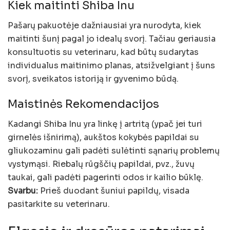
Kiek maitinti Shiba Inu
Pašarų pakuotėje dažniausiai yra nurodyta, kiek
maitinti šunį pagal jo idealų svorį. Tačiau geriausia
konsultuotis su veterinaru, kad būtų sudarytas
individualus maitinimo planas, atsižvelgiant į šuns
svorį, sveikatos istoriją ir gyvenimo būdą.
Maistinės Rekomendacijos
Kadangi Shiba Inu yra linkę į artritą (ypač jei turi
girnelės išnirimą), aukštos kokybės papildai su
gliukozaminu gali padėti sulėtinti sąnarių problemų
vystymąsi. Riebalų rūgščių papildai, pvz., žuvų
taukai, gali padėti pagerinti odos ir kailio būklę.
Svarbu:
Prieš duodant šuniui papildų, visada
pasitarkite su veterinaru.