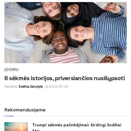
ĮDOMU
6 sėkmės istorijos, priversiančios nusišypsoti
Paskelbė
Evelina Jakutytė
2026-07-29
Rekomenduojame
Trumpi sėkmės palinkėjimai: širdingi žodžiai
tau