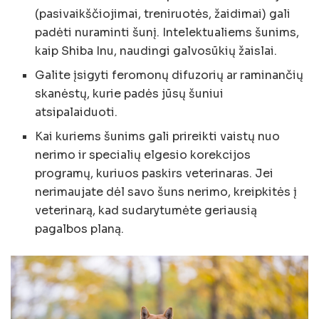
(pasivaikščiojimai, treniruotės, žaidimai) gali
padėti nuraminti šunį. Intelektualiems šunims,
kaip Shiba Inu, naudingi galvosūkių žaislai.
Galite įsigyti feromonų difuzorių ar raminančių
skanėstų, kurie padės jūsų šuniui
atsipalaiduoti.
Kai kuriems šunims gali prireikti vaistų nuo
nerimo ir specialių elgesio korekcijos
programų, kuriuos paskirs veterinaras. Jei
nerimaujate dėl savo šuns nerimo, kreipkitės į
veterinarą, kad sudarytumėte geriausią
pagalbos planą.