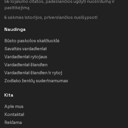
56 lojalumo citatos, padėsiančios ugdyti nuoširdumą ir
pasitikėjimą
6 sėkmės istorijos, priversiančios nusišypsoti
Naudinga
Būsto paskolos skaičiuoklė
Savaitės vardadieniai
Vardadieniai rytojaus
Vardadieniai šiandien
Vardadieniai šiandien ir rytoj
Zodiako ženklų suderinamumas
Kita
Apie mus
Kontaktai
Reklama