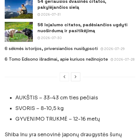
54 geriausios dvasinės citatos,
pakylėjančios sielą
2026-07-31
56 lojalumo citatos, padėsiančios ugdyti
nuoširdumą ir pasitikėjimą
2026-07-30
6 sėkmės istorijos, priversiančios nusišypsoti
2026-07-29
6 Tomo Edisono išradimai, apie kuriuos nežinojote
2026-07-28
AUKŠTIS – 33-43 cm ties pečiais
SVORIS – 8-10,5 kg
GYVENIMO TRUKMĖ – 12-16 metų
Shiba Inu yra senovinė japonų draugystės šunų