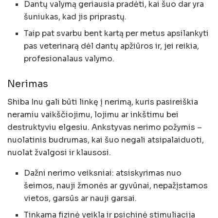
Dantų valymą geriausia pradėti, kai šuo dar yra
šuniukas, kad jis priprastų.
Taip pat svarbu bent kartą per metus apsilankyti
pas veterinarą dėl dantų apžiūros ir, jei reikia,
profesionalaus valymo.
Nerimas
Shiba Inu gali būti linkę į nerimą, kuris pasireiškia
neramiu vaikščiojimu, lojimu ar inkštimu bei
destruktyviu elgesiu. Ankstyvas nerimo požymis –
nuolatinis budrumas, kai šuo negali atsipalaiduoti,
nuolat žvalgosi ir klausosi.
Dažni nerimo veiksniai: atsiskyrimas nuo
šeimos, nauji žmonės ar gyvūnai, nepažįstamos
vietos, garsūs ar nauji garsai.
Tinkama fizinė veikla ir psichinė stimuliacija