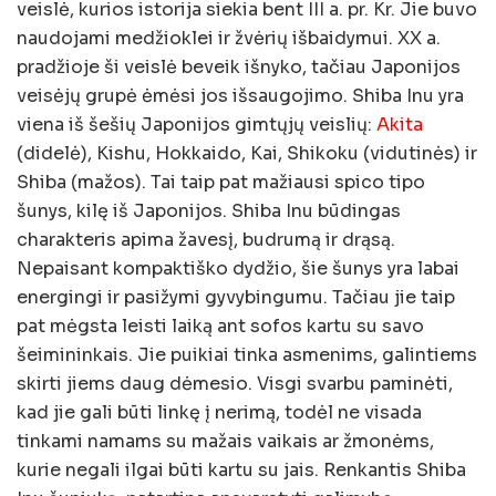
veislė, kurios istorija siekia bent III a. pr. Kr. Jie buvo
naudojami medžioklei ir žvėrių išbaidymui. XX a.
pradžioje ši veislė beveik išnyko, tačiau Japonijos
veisėjų grupė ėmėsi jos išsaugojimo. Shiba Inu yra
viena iš šešių Japonijos gimtųjų veislių:
Akita
(didelė), Kishu, Hokkaido, Kai, Shikoku (vidutinės) ir
Shiba (mažos). Tai taip pat mažiausi spico tipo
šunys, kilę iš Japonijos. Shiba Inu būdingas
charakteris apima žavesį, budrumą ir drąsą.
Nepaisant kompaktiško dydžio, šie šunys yra labai
energingi ir pasižymi gyvybingumu. Tačiau jie taip
pat mėgsta leisti laiką ant sofos kartu su savo
šeimininkais. Jie puikiai tinka asmenims, galintiems
skirti jiems daug dėmesio. Visgi svarbu paminėti,
kad jie gali būti linkę į nerimą, todėl ne visada
tinkami namams su mažais vaikais ar žmonėms,
kurie negali ilgai būti kartu su jais. Renkantis Shiba