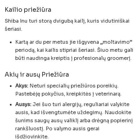
Kailio priežiūra
Shiba Inu turi storą dvigubą kailį, kuris vidutiniškai
šeriasi.
Kartą ar du per metus jie išgyvena „moltavimo”
periodą, kai kailis stipriai šeriasi. Šiuo metu gali
būti naudinga kreiptis į profesionalų groomerį.
Akių ir ausų Priežiūra
Akys:
Neturi specialių priežiūros poreikių.
Pastebėję pokyčius, kreipkitės į veterinarą.
Ausys:
Jei šuo turi alergijų, reguliariai valykite
ausis, kad išvengtumėte uždegimų. Naudokite
šunims saugų ausų valiklį arba drėgną popierinį
rankšluostį. Po valymo ausis gerai
išdžiovinkite.