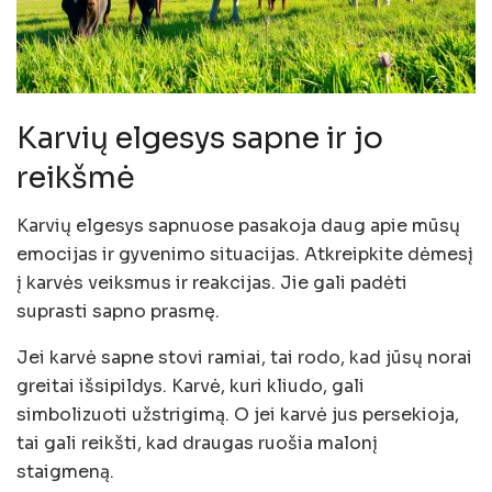
Karvių elgesys sapne ir jo
reikšmė
Karvių elgesys sapnuose pasakoja daug apie mūsų
emocijas ir gyvenimo situacijas. Atkreipkite dėmesį
į karvės veiksmus ir reakcijas. Jie gali padėti
suprasti sapno prasmę.
Jei karvė sapne stovi ramiai, tai rodo, kad jūsų norai
greitai išsipildys. Karvė, kuri kliudo, gali
simbolizuoti užstrigimą. O jei karvė jus persekioja,
tai gali reikšti, kad draugas ruošia malonį
staigmeną.