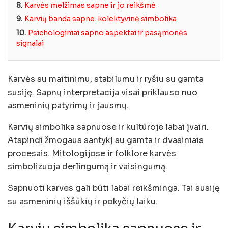
8.
Karvės melžimas sapne ir jo reikšmė
9.
Karvių banda sapne: kolektyvinė simbolika
10.
Psichologiniai sapno aspektai ir pasąmonės
signalai
Karvės su maitinimu, stabilumu ir ryšiu su gamta
susiję. Sapnų interpretacija visai priklauso nuo
asmeninių patyrimų ir jausmų.
Karvių simbolika sapnuose ir kultūroje
labai įvairi.
Atspindi žmogaus santykį su gamta ir dvasiniais
procesais. Mitologijose ir folklore karvės
simbolizuoja derlingumą ir vaisingumą.
Sapnuoti karves gali būti labai reikšminga. Tai susiję
su asmeninių iššūkių ir pokyčių laiku.