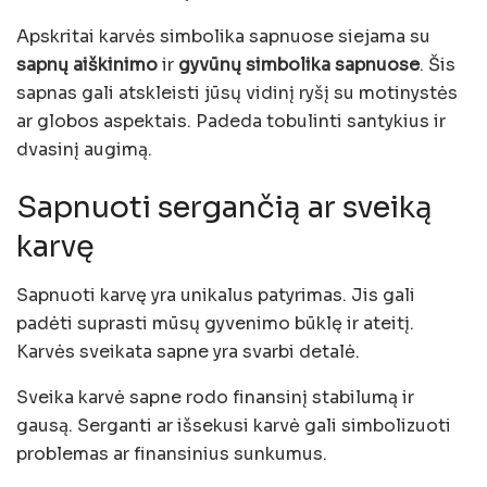
Apskritai karvės simbolika sapnuose siejama su
sapnų aiškinimo
ir
gyvūnų simbolika sapnuose
. Šis
sapnas gali atskleisti jūsų vidinį ryšį su motinystės
ar globos aspektais. Padeda tobulinti santykius ir
dvasinį augimą.
Sapnuoti sergančią ar sveiką
karvę
Sapnuoti karvę yra unikalus patyrimas. Jis gali
padėti suprasti mūsų gyvenimo būklę ir ateitį.
Karvės sveikata sapne yra svarbi detalė.
Sveika karvė sapne rodo finansinį stabilumą ir
gausą. Serganti ar išsekusi karvė gali simbolizuoti
problemas ar finansinius sunkumus.