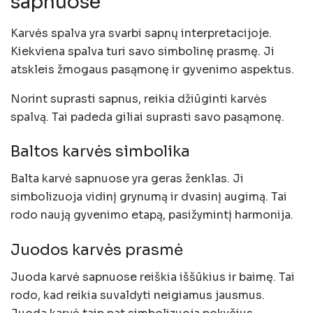
sapnuose
Karvės spalva yra svarbi sapnų interpretacijoje.
Kiekviena spalva turi savo simbolinę prasmę. Ji
atskleis žmogaus pasąmonę ir gyvenimo aspektus.
Norint suprasti sapnus, reikia džiūginti karvės
spalvą. Tai padeda giliai suprasti savo pasąmonę.
Baltos karvės simbolika
Balta karvė sapnuose yra geras ženklas. Ji
simbolizuoja vidinį grynumą ir dvasinį augimą. Tai
rodo naują gyvenimo etapą, pasižymintį harmonija.
Juodos karvės prasmė
Juoda karvė sapnuose reiškia iššūkius ir baimę. Tai
rodo, kad reikia suvaldyti neigiamus jausmus.