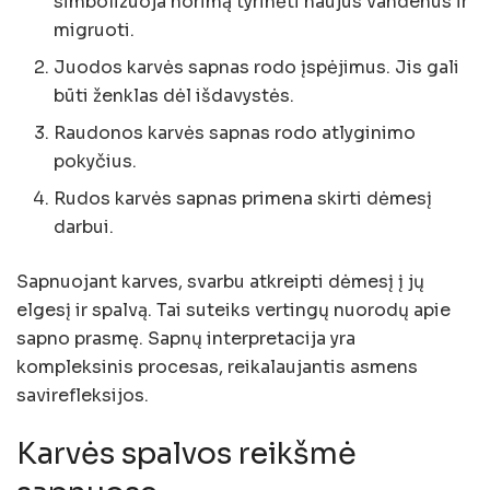
simbolizuoja norimą tyrinėti naujus vandenus ir
migruoti.
Juodos karvės sapnas rodo įspėjimus. Jis gali
būti ženklas dėl išdavystės.
Raudonos karvės sapnas rodo atlyginimo
pokyčius.
Rudos karvės sapnas primena skirti dėmesį
darbui.
Sapnuojant karves, svarbu atkreipti dėmesį į jų
elgesį ir spalvą. Tai suteiks vertingų nuorodų apie
sapno prasmę. Sapnų interpretacija yra
kompleksinis procesas, reikalaujantis asmens
savirefleksijos.
Karvės spalvos reikšmė