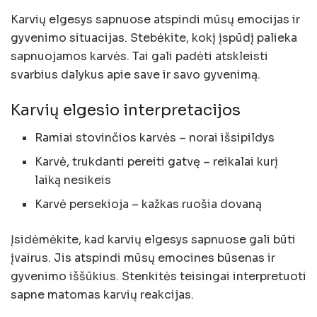
Karvių elgesys sapnuose atspindi mūsų emocijas ir
gyvenimo situacijas. Stebėkite, kokį įspūdį palieka
sapnuojamos karvės. Tai gali padėti atskleisti
svarbius dalykus apie save ir savo gyvenimą.
Karvių elgesio interpretacijos
Ramiai stovinčios karvės – norai išsipildys
Karvė, trukdanti pereiti gatvę – reikalai kurį
laiką nesikeis
Karvė persekioja – kažkas ruošia dovaną
Įsidėmėkite, kad karvių elgesys sapnuose gali būti
įvairus. Jis atspindi mūsų emocines būsenas ir
gyvenimo iššūkius. Stenkitės teisingai interpretuoti
sapne matomas karvių reakcijas.