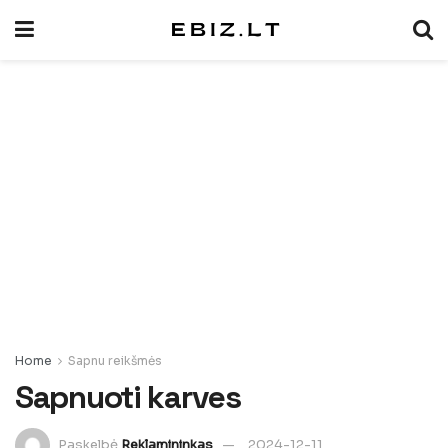
Home
Sapnu reikšmės
Sapnuoti karves
Paskelbė
Reklamininkas
2024-12-11