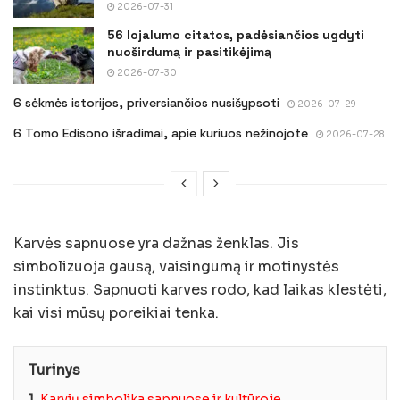
2026-07-31
56 lojalumo citatos, padėsiančios ugdyti
nuoširdumą ir pasitikėjimą
2026-07-30
6 sėkmės istorijos, priversiančios nusišypsoti
2026-07-29
6 Tomo Edisono išradimai, apie kuriuos nežinojote
2026-07-28
Karvės sapnuose yra dažnas ženklas. Jis
simbolizuoja
gausą, vaisingumą ir motinystės
instinktus
.
Sapnuoti karves
rodo, kad laikas klestėti,
kai visi mūsų poreikiai tenka.
Turinys
1.
Karvių simbolika sapnuose ir kultūroje