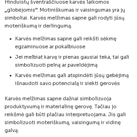
Hinduistų šventraščiuose karvės laikomos
„globėjomis”. Motiniškumas ir vaisingumas yra jų
simboliai. Karvės melžimas sapne gali rodyti jūsų
moteriškumą ir derlingumą.
Karvės melžimas sapne gali reikšti sėkmę
egzaminuose ar pokalbiuose
Jei melbiat karvę ir pienas gausiai teka, tai gali
simbolizuoti pelną ar paveldėjimą
Karvės melžimas gali atspindėti jūsų gebėjimą
išnaudoti savo potencialą ir siekti gerovės
Karvės melžimas sapne dažnai simbolizuoja
produktyvumą ir materialinę gerovę. Tačiau jo
reikšmė gali būti plačiau interpretuojama. Jis gali
simbolizuoti moteriškumą, vaisingumą ir vidinę
galvą.