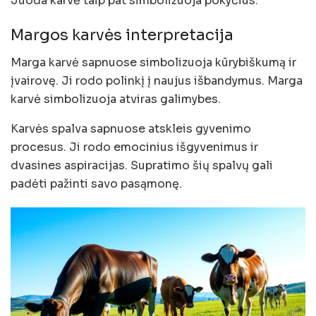
Juoda karvė taip pat simbolizuoja pokyčius.
Margos karvės interpretacija
Marga karvė sapnuose simbolizuoja kūrybiškumą ir
įvairovę. Ji rodo polinkį į naujus išbandymus. Marga
karvė simbolizuoja atviras galimybes.
Karvės spalva sapnuose atskleis gyvenimo
procesus. Ji rodo emocinius išgyvenimus ir
dvasines aspiracijas. Supratimo šių spalvų gali
padėti pažinti savo pasąmonę.