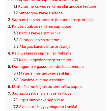
1.1
Kultūrinė karvės reikšmė skirtingose tautose
1.2
Mitologinė karvės svarba
2.
Sapnuoti karves: bendroji sapno interpretacija
3.
Karvės spalvos reikšmė sapnuose
3.1
Baltos karvės simbolika
3.2
Juodos karvės prasmė
3.3
Margos karvės interpretacija
4.
Karvių elgesys sapne ir jo reikšmė
4.1
Karvių elgesio interpretacijos
5.
Derlingumo ir gausos simbolis sapnuose
5.1
Materialinės gerovės ženklai
5.2
Dvasinio augimo aspektai
6.
Motiniškumo ir globos simbolika sapne
7.
Sapnuoti sergančią ar sveiką karvę
7.1
Ligos simbolika sapnuose
7.2
Sveikatos ir gyvybingumo ženklai