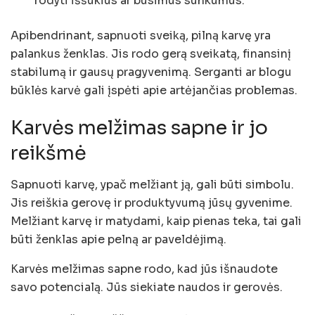
rodyti iššūkius ar būsimus sunkumus.
Apibendrinant, sapnuoti sveiką, pilną karvę yra
palankus ženklas. Jis rodo gerą sveikatą, finansinį
stabilumą ir gausų pragyvenimą. Serganti ar blogu
būklės karvė gali įspėti apie artėjančias problemas.
Karvės melžimas sapne ir jo
reikšmė
Sapnuoti karvę, ypač melžiant ją, gali būti simbolu.
Jis reiškia gerovę ir produktyvumą jūsų gyvenime.
Melžiant karvę ir matydami, kaip pienas teka, tai gali
būti ženklas apie pelną ar paveldėjimą.
Karvės melžimas sapne rodo, kad jūs išnaudote
savo potencialą. Jūs siekiate naudos ir gerovės.