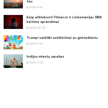
tau
2024-11-19
Kaip atblokuoti Filmai.in ir Linkomanija: DNS
keitimo sprendimai
2026-02-03
Trumpi vaikiški sveikinimai su gimtadieniu
2024-11-21
Indijos miestų sąrašas
2024-11-23