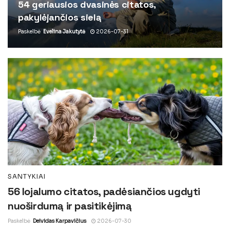
54 geriausios dvasinės citatos,
pakylėjančios sielą
Paskelbė
Evelina Jakutytė
2026-07-31
SANTYKIAI
56 lojalumo citatos, padėsiančios ugdyti
nuoširdumą ir pasitikėjimą
Paskelbė
Deividas Karpavičius
2026-07-30