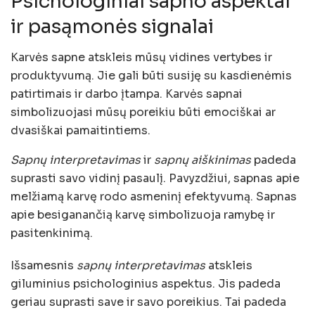
Psichologiniai sapno aspektai
ir pasąmonės signalai
Karvės sapne atskleis mūsų vidines vertybes ir
produktyvumą. Jie gali būti susiję su kasdienėmis
patirtimais ir darbo įtampa. Karvės sapnai
simbolizuojasi mūsų poreikiu būti emociškai ar
dvasiškai pamaitintiems.
Sapnų interpretavimas
ir
sapnų aiškinimas
padeda
suprasti savo vidinį pasaulį. Pavyzdžiui, sapnas apie
melžiamą karvę rodo asmeninį efektyvumą. Sapnas
apie besiganančią karvę simbolizuoja ramybę ir
pasitenkinimą.
Išsamesnis
sapnų interpretavimas
atskleis
giluminius psichologinius aspektus. Jis padeda
geriau suprasti save ir savo poreikius. Tai padeda