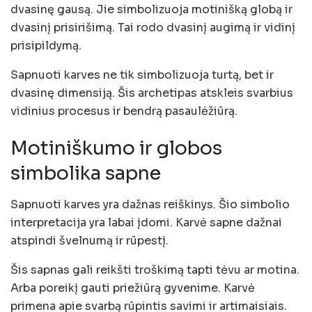
dvasinę gausą. Jie simbolizuoja motinišką globą ir
dvasinį prisirišimą. Tai rodo dvasinį augimą ir vidinį
prisipildymą.
Sapnuoti karves ne tik simbolizuoja turtą, bet ir
dvasinę dimensiją. Šis archetipas atskleis svarbius
vidinius procesus ir bendrą pasaulėžiūrą.
Motiniškumo ir globos
simbolika sapne
Sapnuoti karves yra dažnas reiškinys. Šio simbolio
interpretacija yra labai įdomi. Karvė sapne dažnai
atspindi švelnumą ir rūpestį.
Šis sapnas gali reikšti troškimą tapti tėvu ar motina.
Arba poreikį gauti priežiūrą gyvenime. Karvė
primena apie svarbą rūpintis savimi ir artimaisiais.