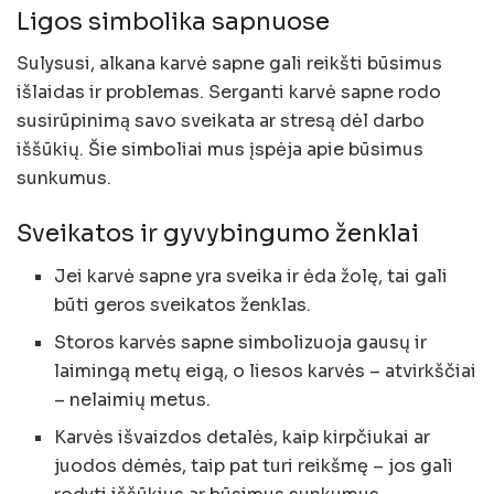
Ligos simbolika sapnuose
Sulysusi, alkana karvė sapne gali reikšti būsimus
išlaidas ir problemas. Serganti karvė sapne rodo
susirūpinimą savo sveikata ar stresą dėl darbo
iššūkių. Šie simboliai mus įspėja apie būsimus
sunkumus.
Sveikatos ir gyvybingumo ženklai
Jei karvė sapne yra sveika ir ėda žolę, tai gali
būti geros sveikatos ženklas.
Storos karvės sapne simbolizuoja gausų ir
laimingą metų eigą, o liesos karvės – atvirkščiai
– nelaimių metus.
Karvės išvaizdos detalės, kaip kirpčiukai ar
juodos dėmės, taip pat turi reikšmę – jos gali