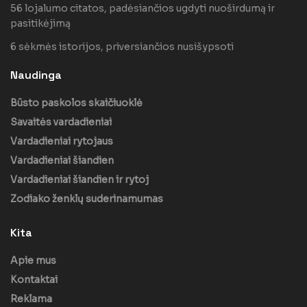
56 lojalumo citatos, padėsiančios ugdyti nuoširdumą ir
pasitikėjimą
6 sėkmės istorijos, priversiančios nusišypsoti
Naudinga
Būsto paskolos skaičiuoklė
Savaitės vardadieniai
Vardadieniai rytojaus
Vardadieniai šiandien
Vardadieniai šiandien ir rytoj
Zodiako ženklų suderinamumas
Kita
Apie mus
Kontaktai
Reklama