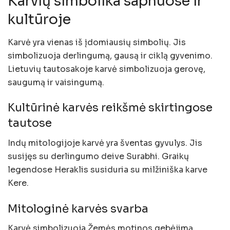
Karvių simbolika sapnuose ir
kultūroje
Karvė yra vienas iš įdomiausių simbolių. Jis
simbolizuoja derlingumą, gausą ir ciklą gyvenimo.
Lietuvių tautosakoje karvė simbolizuoja gerovę,
saugumą ir vaisingumą.
Kultūrinė karvės reikšmė skirtingose
tautose
Indų mitologijoje karvė yra šventas gyvulys. Jis
susijęs su derlingumo deive Surabhi. Graikų
legendose Heraklis susiduria su milžiniška karve
Kere.
Mitologinė karvės svarba
Karvė simbolizuoja Žemės motinos gebėjimą