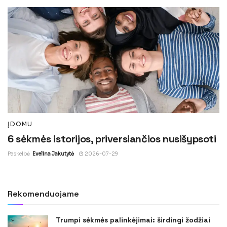
ĮDOMU
6 sėkmės istorijos, priversiančios nusišypsoti
Paskelbė
Evelina Jakutytė
2026-07-29
Rekomenduojame
Trumpi sėkmės palinkėjimai: širdingi žodžiai