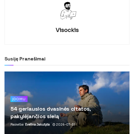
Visockis
Susiję
Pranešimai
ĮDOMU
54 geriausios dvasinės citatos,
pakylėjančios sielą
Paskelbė
Evelina Jakutytė
2026-07-31