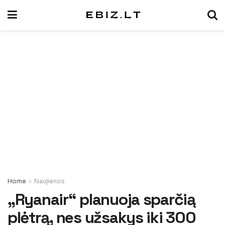
Home
Naujienos
„Ryanair“ planuoja sparčią
plėtrą, nes užsakys iki 300