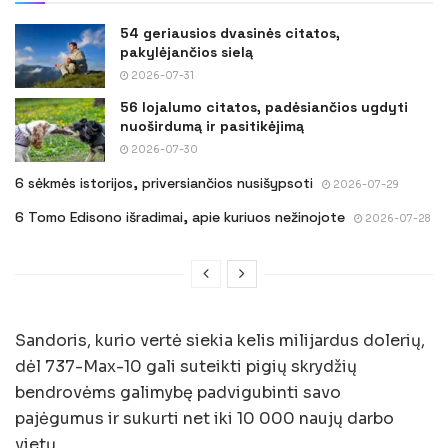
54 geriausios dvasinės citatos,
pakylėjančios sielą
2026-07-31
56 lojalumo citatos, padėsiančios ugdyti
nuoširdumą ir pasitikėjimą
2026-07-30
6 sėkmės istorijos, priversiančios nusišypsoti
2026-07-29
6 Tomo Edisono išradimai, apie kuriuos nežinojote
2026-07-28
Sandoris, kurio vertė siekia kelis milijardus dolerių,
dėl 737-Max-10 gali suteikti pigių skrydžių
bendrovėms galimybę padvigubinti savo
pajėgumus ir sukurti net iki 10 000 naujų darbo
vietų.