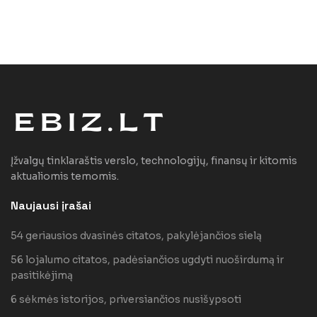
Įžvalgų tinklaraštis verslo, technologijų, finansų ir kitomis
aktualiomis temomis.
Naujausi įrašai
54 geriausios dvasinės citatos, pakylėjančios sielą
56 lojalumo citatos, padėsiančios ugdyti nuoširdumą ir
pasitikėjimą
6 sėkmės istorijos, priversiančios nusišypsoti