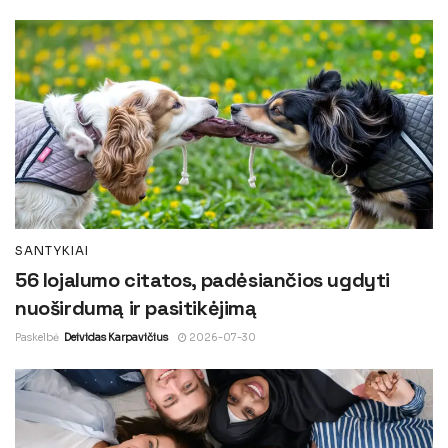
SANTYKIAI
56 lojalumo citatos, padėsiančios ugdyti
nuoširdumą ir pasitikėjimą
Paskelbė
Deividas Karpavičius
2026-07-30