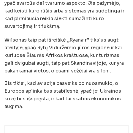
ypač svarbūs dėl tvarumo aspekto. Jis pažymėjo,
kad keisti kuro rūšis arba sistemas yra sudėtinga ir
kad pirmiausia reikia siekti sumažinti kuro
suvartojimą ir triukšmą.
Wilsonas taip pat išreiškė „Ryanair” tikslus augti
ateityje, ypač Rytų Viduržemio jūros regione ir kai
kuriuose Šiaurės Afrikos kraštuose, kur turizmas
gali dvigubai augti, taip pat Skandinavijoje, kur yra
pakankamai vietos, o esami vežėjai yra silpni.
Jis tikisi, kad aviacija pasveiks po nuosmukio, o
Europos aplinka bus stabilesnė, ypač jei Ukrainos
krizė bus išspręsta, ir kad tai skatins ekonomikos
augimą.