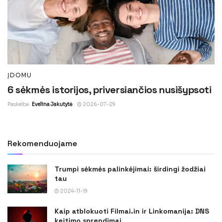
ĮDOMU
6 sėkmės istorijos, priversiančios nusišypsoti
Paskelbė
Evelina Jakutytė
2026-07-29
Rekomenduojame
Trumpi sėkmės palinkėjimai: širdingi žodžiai
tau
2024-11-19
Kaip atblokuoti Filmai.in ir Linkomanija: DNS
keitimo sprendimai