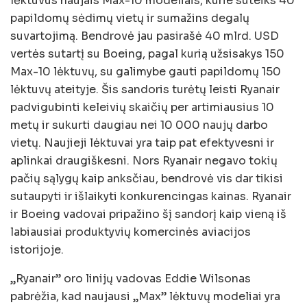
lėktuvus naujais Max-10 modeliais, kurie suteiks 40
papildomų sėdimų vietų ir sumažins degalų
suvartojimą. Bendrovė jau pasirašė 40 mlrd. USD
vertės sutartį su Boeing, pagal kurią užsisakys 150
Max-10 lėktuvų, su galimybe gauti papildomų 150
lėktuvų ateityje. Šis sandoris turėtų leisti Ryanair
padvigubinti keleivių skaičių per artimiausius 10
metų ir sukurti daugiau nei 10 000 naujų darbo
vietų. Naujieji lėktuvai yra taip pat efektyvesni ir
aplinkai draugiškesni. Nors Ryanair negavo tokių
pačių sąlygų kaip anksčiau, bendrovė vis dar tikisi
sutaupyti ir išlaikyti konkurencingas kainas. Ryanair
ir Boeing vadovai pripažino šį sandorį kaip vieną iš
labiausiai produktyvių komercinės aviacijos
istorijoje.
„Ryanair” oro linijų vadovas Eddie Wilsonas
pabrėžia, kad naujausi „Max” lėktuvų modeliai yra