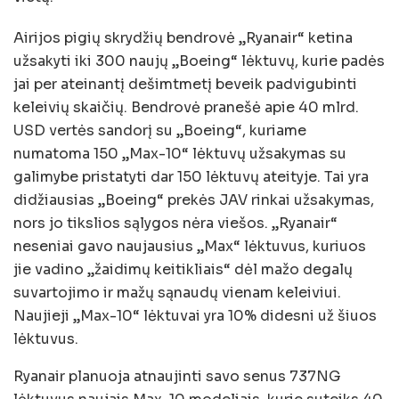
Airijos pigių skrydžių bendrovė „Ryanair“ ketina
užsakyti iki 300 naujų „Boeing“ lėktuvų, kurie padės
jai per ateinantį dešimtmetį beveik padvigubinti
keleivių skaičių. Bendrovė pranešė apie 40 mlrd.
USD vertės sandorį su „Boeing“, kuriame
numatoma 150 „Max-10“ lėktuvų užsakymas su
galimybe pristatyti dar 150 lėktuvų ateityje. Tai yra
didžiausias „Boeing“ prekės JAV rinkai užsakymas,
nors jo tikslios sąlygos nėra viešos. „Ryanair“
neseniai gavo naujausius „Max“ lėktuvus, kuriuos
jie vadino „žaidimų keitikliais“ dėl mažo degalų
suvartojimo ir mažų sąnaudų vienam keleiviui.
Naujieji „Max-10“ lėktuvai yra 10% didesni už šiuos
lėktuvus.
Ryanair planuoja atnaujinti savo senus 737NG