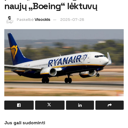
naujų „Boeing“ lėktuvų
Paskelbė
Visockis
2025-07-28
Jus gali sudominti