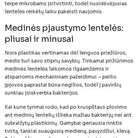
terpe mikrobams įsitvirtinti, todėl nusidėvėjusias
lenteles reikėtų laiku pakeisti naujomis.
Medinės pjaustymo lentelės:
pliusai ir minusai
Nors plastikas vertinamas dėl lengvos priežiūros,
medis turi savo stiprių savybių. Tinkamai prižiūrimos
medinės lentelės laikomos ilgaamžėmis ir
atspariomis mechaniniam pažeidimui – peilio
įpjovos paprastai būna negilios, todėl į paviršių
sunkiau įsiskverbia bakterijos.
Kai kurie tyrimai rodo, kad po kruopštaus plovimo
ant medinių lentelių išlieka mažiau bakterijų nei ant
subraižytų plastikinių. Gamybai geriausia rinktis
tvirtą, tankiai suaugusią medieną, pavyzdžiui, klevą.