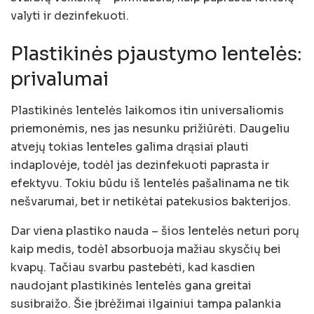
valyti ir dezinfekuoti.
Plastikinės pjaustymo lentelės:
privalumai
Plastikinės lentelės laikomos itin universaliomis
priemonėmis, nes jas nesunku prižiūrėti. Daugeliu
atvejų tokias lenteles galima drąsiai plauti
indaplovėje, todėl jas dezinfekuoti paprasta ir
efektyvu. Tokiu būdu iš lentelės pašalinama ne tik
nešvarumai, bet ir netikėtai patekusios bakterijos.
Dar viena plastiko nauda – šios lentelės neturi porų
kaip medis, todėl absorbuoja mažiau skysčių bei
kvapų. Tačiau svarbu pastebėti, kad kasdien
naudojant plastikinės lentelės gana greitai
susibraižo. Šie įbrėžimai ilgainiui tampa palankia