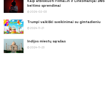
Kaip atblokuoti Filmai.in ir Linkomanija: DNS
keitimo sprendimai
2026-02-03
Trumpi vaikiški sveikinimai su gimtadieniu
2024-11-21
Indijos miestų sąrašas
2024-11-23