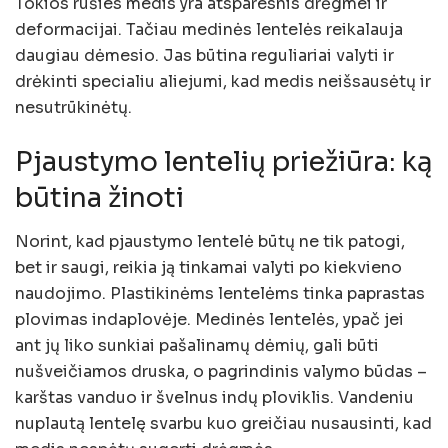
Tokios rūšies medis yra atsparesnis drėgmei ir
deformacijai. Tačiau medinės lentelės reikalauja
daugiau dėmesio. Jas būtina reguliariai valyti ir
drėkinti specialiu aliejumi, kad medis neišsausėtų ir
nesutrūkinėtų.
Pjaustymo lentelių priežiūra: ką
būtina žinoti
Norint, kad pjaustymo lentelė būtų ne tik patogi,
bet ir saugi, reikia ją tinkamai valyti po kiekvieno
naudojimo. Plastikinėms lentelėms tinka paprastas
plovimas indaplovėje. Medinės lentelės, ypač jei
ant jų liko sunkiai pašalinamų dėmių, gali būti
nušveičiamos druska, o pagrindinis valymo būdas –
karštas vanduo ir švelnus indų ploviklis. Vandeniu
nuplautą lentelę svarbu kuo greičiau nusausinti, kad