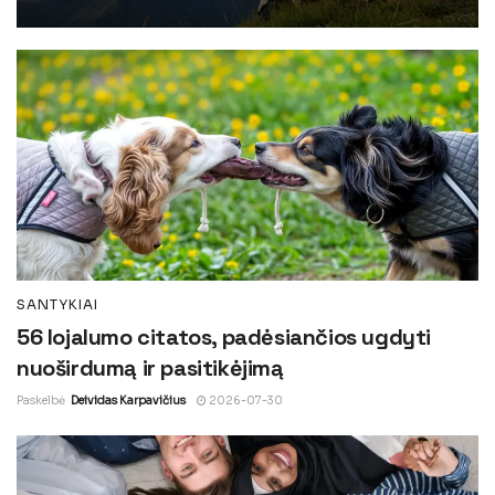
SANTYKIAI
56 lojalumo citatos, padėsiančios ugdyti
nuoširdumą ir pasitikėjimą
Paskelbė
Deividas Karpavičius
2026-07-30