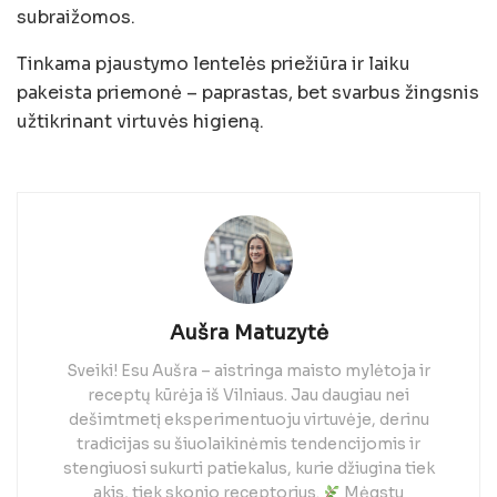
subraižomos.
Tinkama pjaustymo lentelės priežiūra ir laiku
pakeista priemonė – paprastas, bet svarbus žingsnis
užtikrinant virtuvės higieną.
Aušra Matuzytė
Sveiki! Esu Aušra – aistringa maisto mylėtoja ir
receptų kūrėja iš Vilniaus. Jau daugiau nei
dešimtmetį eksperimentuoju virtuvėje, derinu
tradicijas su šiuolaikinėmis tendencijomis ir
stengiuosi sukurti patiekalus, kurie džiugina tiek
akis, tiek skonio receptorius.
Mėgstu