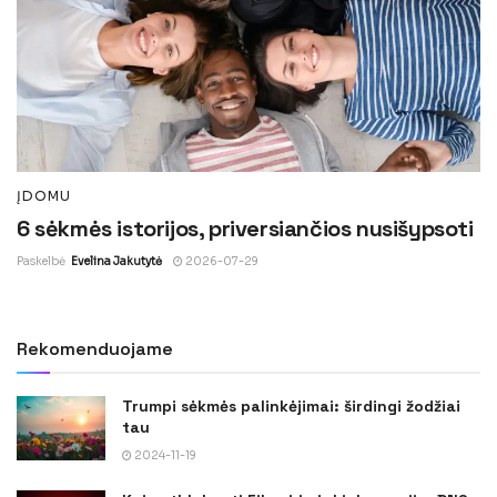
ĮDOMU
6 sėkmės istorijos, priversiančios nusišypsoti
Paskelbė
Evelina Jakutytė
2026-07-29
Rekomenduojame
Trumpi sėkmės palinkėjimai: širdingi žodžiai
tau
2024-11-19