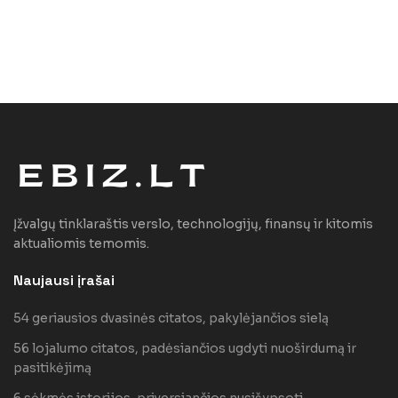
Įžvalgų tinklaraštis verslo, technologijų, finansų ir kitomis
aktualiomis temomis.
Naujausi įrašai
54 geriausios dvasinės citatos, pakylėjančios sielą
56 lojalumo citatos, padėsiančios ugdyti nuoširdumą ir
pasitikėjimą
6 sėkmės istorijos, priversiančios nusišypsoti