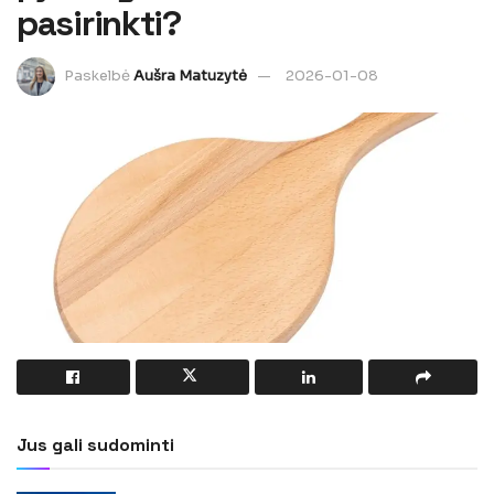
pasirinkti?
Paskelbė
Aušra Matuzytė
2026-01-08
Jus gali sudominti