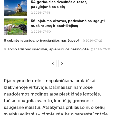
54 geriausios dvasinės citatos,
pakylėjančios sielą
2026-07-31
56 lojalumo citatos, padėsiančios ugdyti
nuoširdumą ir pasitikėjimą
2026-07-30
6 sėkmės istorijos, priversiančios nusišypsoti
2026-07-29
6 Tomo Edisono išradimai, apie kuriuos nežinojote
2026-07-28
Pjaustymo lentelė – nepakeičiama praktiškai
kiekvienoje virtuvėje. Dažniausiai namuose
naudojamos medinės arba plastikinės lentelės,
tačiau daugelis svarsto, kuri iš jų geresnė ir
saugesnė maistui. Atsakymas priklauso nuo kelių
svarbių veiksnių – pirmiausia, kaip paprasta lentelę