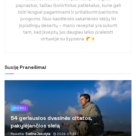
paprastus, tačiau išskirtinius patiekalus, kurie gali
būti lengvai pagaminami ir pritaikomi įvairioms
progoms. Nuo kasdienės vakarienės idėjų iki
įspūdingų desertų – mano receptai yra sukurti
tam, kad įkvėptų jus daugiau laiko praleisti
virtuvėje su šypsena.
Susiję
Pranešimai
ĮDOMU
54 geriausios dvasinės citatos,
pakylėjančios sielą
Paskelbė
Evelina Jakutytė
2026-07-31