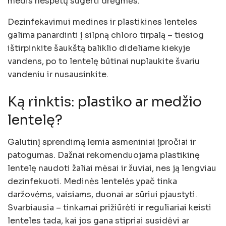
medis nespėtų sugerti drėgmės.
Dezinfekavimui medines ir plastikines lenteles
galima panardinti į silpną chloro tirpalą – tiesiog
ištirpinkite šaukštą baliklio dideliame kiekyje
vandens, po to lentelę būtinai nuplaukite švariu
vandeniu ir nusausinkite.
Ką rinktis: plastiko ar medžio
lentelę?
Galutinį sprendimą lemia asmeniniai įpročiai ir
patogumas. Dažnai rekomenduojama plastikinę
lentelę naudoti žaliai mėsai ir žuviai, nes ją lengviau
dezinfekuoti. Medinės lentelės ypač tinka
daržovėms, vaisiams, duonai ar sūriui pjaustyti.
Svarbiausia – tinkamai prižiūrėti ir reguliariai keisti
lenteles tada, kai jos gana stipriai susidėvi ar