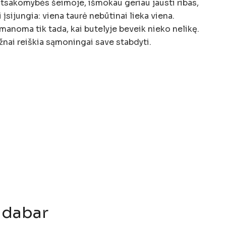
atsakomybės šeimoje, išmokau geriau jausti ribas,
 įsijungia: viena taurė nebūtinai lieka viena.
įmanoma tik tada, kai butelyje beveik nieko nelikę.
nai reiškia sąmoningai save stabdyti.
 dabar