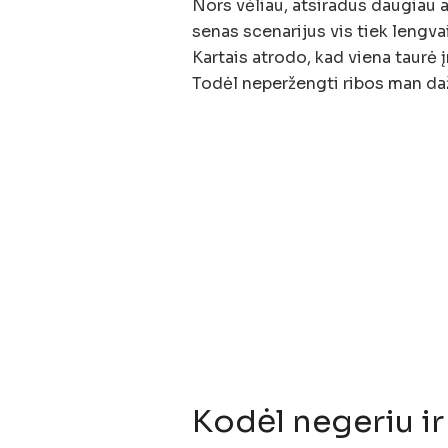
Nors vėliau, atsiradus daugiau 
senas scenarijus vis tiek lengvai
Kartais atrodo, kad viena taurė 
Todėl neperžengti ribos man daž
Kodėl negeriu ir