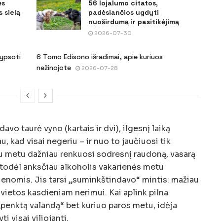
ės
56 lojalumo citatos,
 sielą
padėsiančios ugdyti
nuoširdumą ir pasitikėjimą
2026-07-30
šypsoti
6 Tomo Edisono išradimai, apie kuriuos
nežinojote
2026-07-28
avo taurė vyno (kartais ir dvi), ilgesnį laiką
 kad visai negeriu – ir nuo to jaučiuosi tik
u metu dažniau renkuosi sodresnį raudoną, vasarą
s, todėl anksčiau alkoholis vakarienės metu
ienomis. Jis tarsi „suminkštindavo“ mintis: mažiau
vietos kasdieniam nerimui. Kai aplink pilna
 „penktą valandą“ bet kuriuo paros metu, idėja
 visai viliojanti.