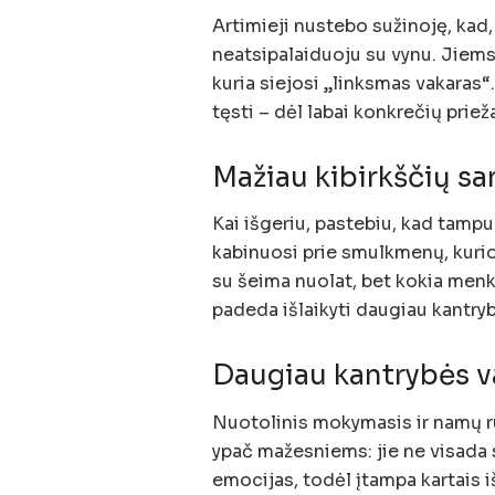
Artimieji nustebo sužinoję, kad, 
neatsipalaiduoju su vynu. Jiems 
kuria siejosi „linksmas vakaras“
tęsti – dėl labai konkrečių priež
Mažiau kibirkščių s
Kai išgeriu, pastebiu, kad tampu
kabinuosi prie smulkmenų, kurio
su šeima nuolat, bet kokia menk
padeda išlaikyti daugiau kantryb
Daugiau kantrybės 
Nuotolinis mokymasis ir namų r
ypač mažesniems: jie ne visada s
emocijas, todėl įtampa kartais i