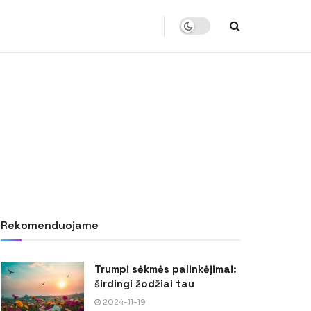
Rekomenduojame
Trumpi sėkmės palinkėjimai:
širdingi žodžiai tau
2024-11-19