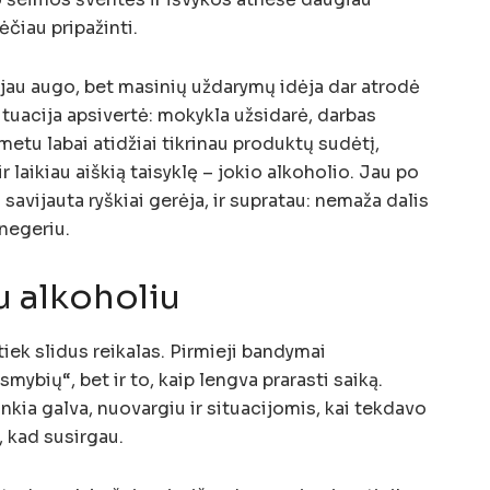
ėčiau pripažinti.
au augo, bet masinių uždarymų idėja dar atrodė
situacija apsivertė: mokykla užsidarė, darbas
metu labai atidžiai tikrinau produktų sudėtį,
r laikiau aiškią taisyklę – jokio alkoholio. Jau po
savijauta ryškiai gerėja, ir supratau: nemaža dalis
 negeriu.
u alkoholiu
iek slidus reikalas. Pirmieji bandymai
mybių“, bet ir to, kaip lengva prarasti saiką.
sunkia galva, nuovargiu ir situacijomis, kai tekdavo
, kad susirgau.