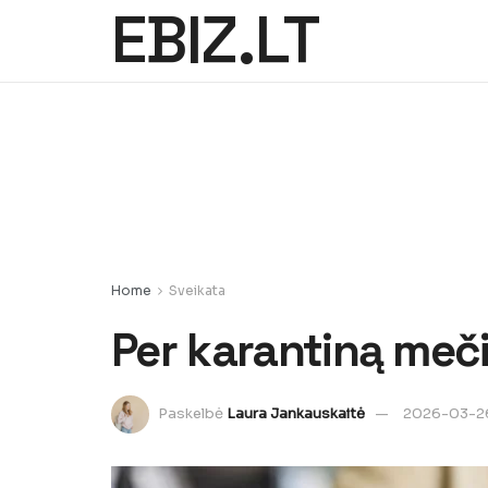
EBIZ.LT
Home
Sveikata
Per karantiną meči
Paskelbė
Laura Jankauskaitė
2026-03-2