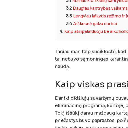
3.1
Mažiau kibirkščių santykiu
3.2
Daugiau kantrybės vaikams
3.3
Lengviau laikytis režimo ir j
3.4
Aiškesnė galva darbui
4.
Kaip atsipalaiduoju be alkoholi
Tačiau man taip susiklostė, kad k
tai nebuvo sąmoningas karantino t
naudą.
Kaip viskas pras
Dar iki didžiųjų suvaržymų buva
eliminacinę programą, kurioje, b
Tokį iššūkį darau maždaug kartą 
priežastys buvo paprastos: po šv
jaukių vakarų su raudonu vynu, 