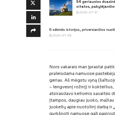
54 geriausios dvasin
citatos, pakylėjančios
2026-07-31
6 sėkmės istorijos, priversiančios nusi
2026-07-29
Nors vakarais man įprastai patikd
praleisdama namuose pastebėjau,
geriau. Aš mėgstu vyną (šaltuoj
– lengvesnį rožinį) ir kokteiliu
atsirasdavo keliomis savaitės d
įtampos, daugiau juoko, mažiau 
juokelių apie nuotolinį darbą ir
gurkšnoti namuose gali pasirodyti