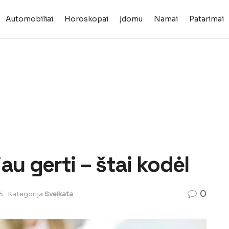
Automobiliai
Horoskopai
Įdomu
Namai
Patarimai
au gerti – štai kodėl
0
6
Kategorija
Sveikata