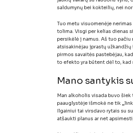
saldumynų bei kokteilių, nei nor
Tuo metu visuomenėje nerimas j
tolima. Visgi per kelias dienas 
persikėlė į namus. Aš tuo pačiu 
atsisakinėjau įprastų užkandžių i
pirmos savaitės pastebėjau, kad 
to efekto yra būtent dėl to, kad
Mano santykis s
Man alkoholis visada buvo šiek t
paauglystėje išmokė ne tik „links
Ilgainiui tai virsdavo rytais su 
atšaukti planus ar net apsimesti