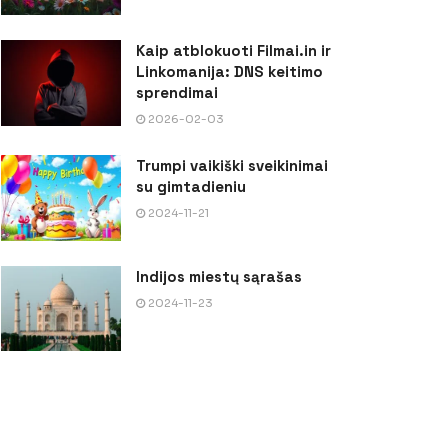
Kaip atblokuoti Filmai.in ir
Linkomanija: DNS keitimo
sprendimai
2026-02-03
Trumpi vaikiški sveikinimai
su gimtadieniu
2024-11-21
Indijos miestų sąrašas
2024-11-23