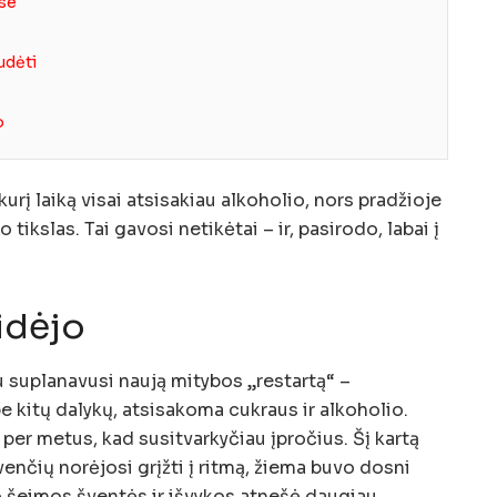
ose
udėti
o
urį laiką visai atsisakiau alkoholio, nors pradžioje
ikslas. Tai gavosi netikėtai – ir, pasirodo, labai į
idėjo
u suplanavusi naują mitybos „restartą“ –
e kitų dalykų, atsisakoma cukraus ir alkoholio.
per metus, kad susitvarkyčiau įpročius. Šį kartą
enčių norėjosi grįžti į ritmą, žiema buvo dosni
o šeimos šventės ir išvykos atnešė daugiau