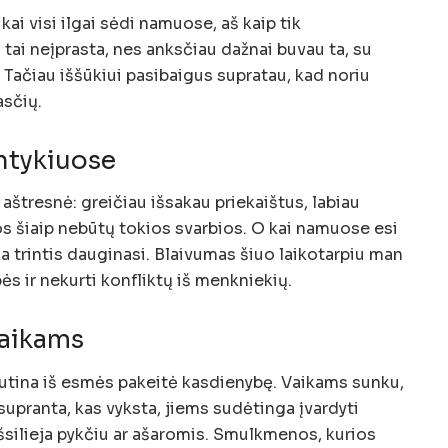
kai visi ilgai sėdi namuose, aš kaip tik
tai neįprasta, nes anksčiau dažnai buvau ta, su
. Tačiau iššūkiui pasibaigus supratau, kad noriu
asčių.
antykiuose
 aštresnė: greičiau išsakau priekaištus, labiau
s šiaip nebūtų tokios svarbios. O kai namuose esi
a trintis dauginasi. Blaivumas šiuo laikotarpiu man
ės ir nekurti konfliktų iš menkniekių.
vaikams
utina iš esmės pakeitė kasdienybę. Vaikams sunku,
upranta, kas vyksta, jiems sudėtinga įvardyti
šsilieja pykčiu ar ašaromis. Smulkmenos, kurios