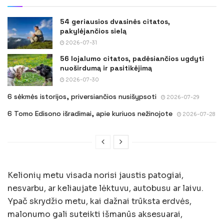
54 geriausios dvasinės citatos,
pakylėjančios sielą
2026-07-31
56 lojalumo citatos, padėsiančios ugdyti
nuoširdumą ir pasitikėjimą
2026-07-30
6 sėkmės istorijos, priversiančios nusišypsoti
2026-07-29
6 Tomo Edisono išradimai, apie kuriuos nežinojote
2026-07-28
Kelionių metu visada norisi jaustis patogiai,
nesvarbu, ar keliaujate lėktuvu, autobusu ar laivu.
Ypač skrydžio metu, kai dažnai trūksta erdvės,
malonumo gali suteikti išmanūs aksesuarai,