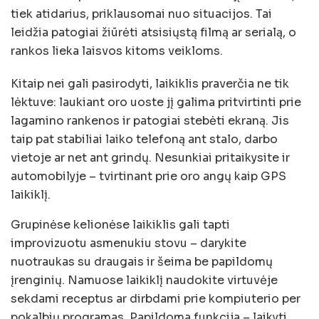
tiek atidarius, priklausomai nuo situacijos. Tai
leidžia patogiai žiūrėti atsisiųstą filmą ar serialą, o
rankos lieka laisvos kitoms veikloms.
Kitaip nei gali pasirodyti, laikiklis praverčia ne tik
lėktuve: laukiant oro uoste jį galima pritvirtinti prie
lagamino rankenos ir patogiai stebėti ekraną. Jis
taip pat stabiliai laiko telefoną ant stalo, darbo
vietoje ar net ant grindų. Nesunkiai pritaikysite ir
automobilyje – tvirtinant prie oro angų kaip GPS
laikiklį.
Grupinėse kelionėse laikiklis gali tapti
improvizuotu asmenukiu stovu – darykite
nuotraukas su draugais ir šeima be papildomų
įrenginių. Namuose laikiklį naudokite virtuvėje
sekdami receptus ar dirbdami prie kompiuterio per
pokalbių programas. Papildoma funkcija – laikyti