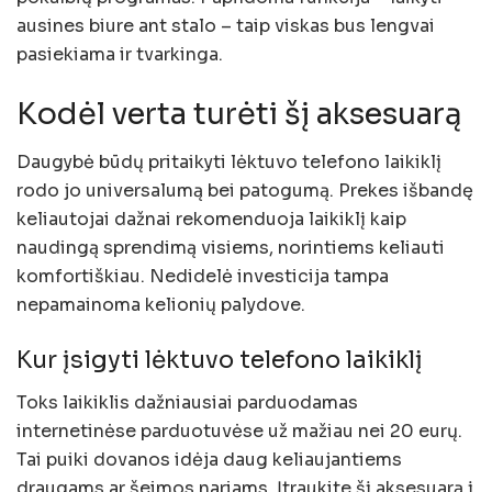
ausines biure ant stalo – taip viskas bus lengvai
pasiekiama ir tvarkinga.
Kodėl verta turėti šį aksesuarą
Daugybė būdų pritaikyti lėktuvo telefono laikiklį
rodo jo universalumą bei patogumą. Prekes išbandę
keliautojai dažnai rekomenduoja laikiklį kaip
naudingą sprendimą visiems, norintiems keliauti
komfortiškiau. Nedidelė investicija tampa
nepamainoma kelionių palydove.
Kur įsigyti lėktuvo telefono laikiklį
Toks laikiklis dažniausiai parduodamas
internetinėse parduotuvėse už mažiau nei 20 eurų.
Tai puiki dovanos idėja daug keliaujantiems
draugams ar šeimos nariams. Įtraukite šį aksesuarą į