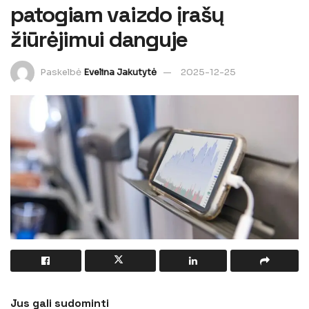
patogiam vaizdo įrašų
žiūrėjimui danguje
Paskelbė
Evelina Jakutytė
2025-12-25
Jus gali sudominti