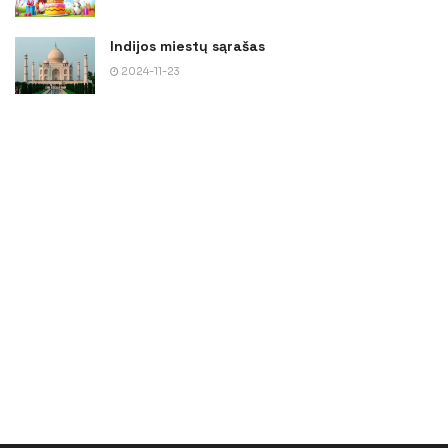
Indijos miestų sąrašas
2024-11-23