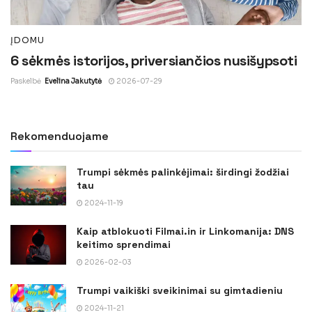
ĮDOMU
6 sėkmės istorijos, priversiančios nusišypsoti
Paskelbė
Evelina Jakutytė
2026-07-29
Rekomenduojame
Trumpi sėkmės palinkėjimai: širdingi žodžiai
tau
2024-11-19
Kaip atblokuoti Filmai.in ir Linkomanija: DNS
keitimo sprendimai
2026-02-03
Trumpi vaikiški sveikinimai su gimtadieniu
2024-11-21