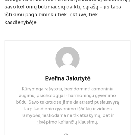
savo kelionių būtiniausių daiktų sąrašą – jis taps
ištikimu pagalbininku tiek lėktuve, tiek
kasdienybėje.
Evelina Jakutytė
Kūrybinga rašytoja, besidominti asmeniniu
augimu, psichologija ir harmoningu gyvenimo
būdu. Savo tekstuose ji siekia atrasti pusiausvyrą
tarp kasdienio gyvenimo iššūkių ir vidinės
ramybės, ieškodama ne tik atsakymų, bet ir
įkvėpimo keliančių klausimų.