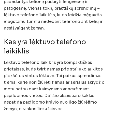
padedantys kelionę padaryti lengvesnę ir
patogesnę. Vienas tokių praktiškų sprendimų –
lėktuvo telefono laikiklis, kuris leidžia mėgautis
mėgstamu turiniu nededant telefono ant kelių ir
nesižvalgant žemyn.
Kas yra lėktuvo telefono
laikiklis
Lėktuvo telefono laikiklis yra kompaktiškas
prietaisas, kuris tvirtinamas prie staliuko ar kitos
plokščios vietos lėktuve. Tai puikus sprendimas
tiems, kurie nori žiūrėti filmus ar serialus skrydžio
metu netrukdant kaimynams ar neužimant
papildomos vietos. Dėl šio aksesuaro kaklas
nepatiria papildomo krūvio nuo ilgo žiūrėjimo
žemyn, o rankos lieka laisvos.