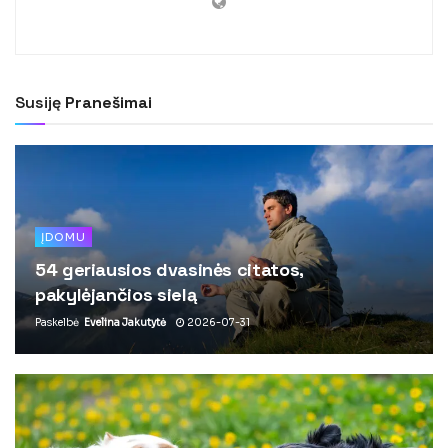
Susiję
Pranešimai
ĮDOMU
54 geriausios dvasinės citatos,
pakylėjančios sielą
Paskelbė
Evelina Jakutytė
2026-07-31