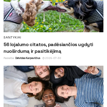
SANTYKIAI
56 lojalumo citatos, padėsiančios ugdyti
nuoširdumą ir pasitikėjimą
Paskelbė
Deividas Karpavičius
2026-07-30