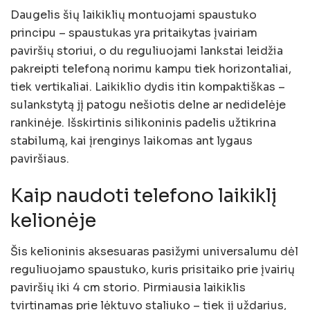
Daugelis šių laikiklių montuojami spaustuko
principu – spaustukas yra pritaikytas įvairiam
paviršių storiui, o du reguliuojami lankstai leidžia
pakreipti telefoną norimu kampu tiek horizontaliai,
tiek vertikaliai. Laikiklio dydis itin kompaktiškas –
sulankstytą jį patogu nešiotis delne ar nedidelėje
rankinėje. Išskirtinis silikoninis padelis užtikrina
stabilumą, kai įrenginys laikomas ant lygaus
paviršiaus.
Kaip naudoti telefono laikiklį
kelionėje
Šis kelioninis aksesuaras pasižymi universalumu dėl
reguliuojamo spaustuko, kuris prisitaiko prie įvairių
paviršių iki 4 cm storio. Pirmiausia laikiklis
tvirtinamas prie lėktuvo staliuko – tiek jį uždarius,