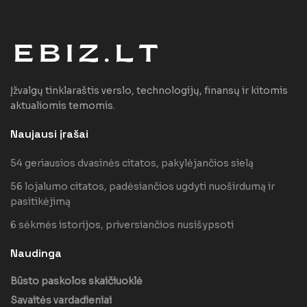
Įžvalgų tinklaraštis verslo, technologijų, finansų ir kitomis
aktualiomis temomis.
Naujausi įrašai
54 geriausios dvasinės citatos, pakylėjančios sielą
56 lojalumo citatos, padėsiančios ugdyti nuoširdumą ir
pasitikėjimą
6 sėkmės istorijos, priversiančios nusišypsoti
Naudinga
Būsto paskolos skaičiuoklė
Savaitės vardadieniai