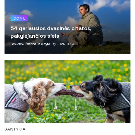
ĮDOMU
54 geriausios dvasinės citatos,
pakylėjančios sielą
Paskelbė
Evelina Jakutytė
2026-07-31
SANTYKIAI