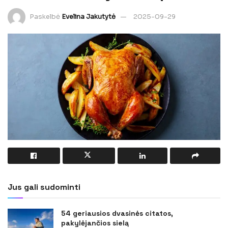
Paskelbė
Evelina Jakutytė
2025-09-29
Jus gali sudominti
54 geriausios dvasinės citatos,
pakylėjančios sielą