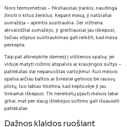
Nors termometras – tiksliausias įrankis, naudinga
žinoti ir kitus ženklus. Kepant mėsą, ji natūraliai
sumažėja – apimtis susitraukia. Jei vištiena
akivaizdžiai sumažėjo, ji greičiausiai jau iškepusi,
tačiau stiprus susitraukimas gali reikšti, kad mėsa
perkepta.
Taip pat atkreipkite dėmesį į vištienos spalvą: jei
viduje matyti rožinis atspalvis ar kraujingos sultys –
patiekalas dar neparuoštas vartojimui. Kuo mėsos
spalva arčiau baltos ar šviesiai gelsvos be rausvų
plotų, tuo labiau tikėtina, kad keptuvėje ji jau
tinkamai iškepusi. Tik nereikėtų pjauti mėsos labai
giliai, mat per daug ištekėjus sultims gali išsausėti
patiekalas.
Dažnos klaidos ruošiant