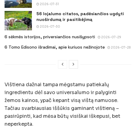
2026-07-31
56 lojalumo citatos, padėsiančios ugdyti
nuoširdumą ir pasitikėjimą
2026-07-30
6 sėkmės istorijos, priversiančios nusišypsoti
2026-07-29
6 Tomo Edisono išradimai, apie kuriuos nežinojote
2026-07-28
Vištiena dažnai tampa mėgstamu patiekalų
ingredientu dėl savo universalumo ir palyginti
žemos kainos, ypač kepant visą vištą namuose.
Tačiau svarbiausias iššūkis gaminant vištieną –
pasirūpinti, kad mėsa būtų visiškai iškepusi, bet
neperkepta.