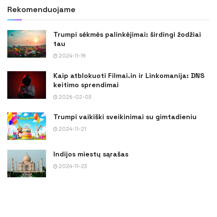
Rekomenduojame
Trumpi sėkmės palinkėjimai: širdingi žodžiai
tau
2024-11-19
Kaip atblokuoti Filmai.in ir Linkomanija: DNS
keitimo sprendimai
2026-02-03
Trumpi vaikiški sveikinimai su gimtadieniu
2024-11-21
Indijos miestų sąrašas
2024-11-23