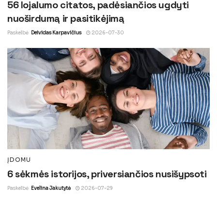
56 lojalumo citatos, padėsiančios ugdyti
nuoširdumą ir pasitikėjimą
Paskelbė
Deividas Karpavičius
2026-07-30
ĮDOMU
6 sėkmės istorijos, priversiančios nusišypsoti
Paskelbė
Evelina Jakutytė
2026-07-29