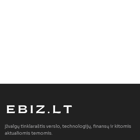
Įžvalgų tinklaraštis verslo, technologijų, finansų ir kitomis
aktualiomis temomis.