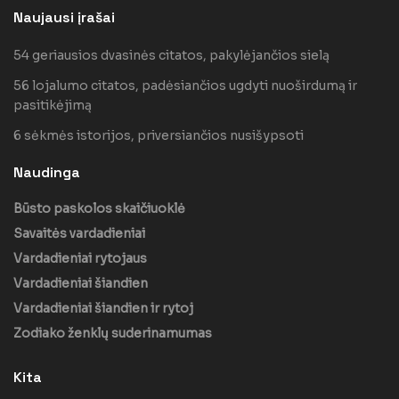
Naujausi įrašai
54 geriausios dvasinės citatos, pakylėjančios sielą
56 lojalumo citatos, padėsiančios ugdyti nuoširdumą ir
pasitikėjimą
6 sėkmės istorijos, priversiančios nusišypsoti
Naudinga
Būsto paskolos skaičiuoklė
Savaitės vardadieniai
Vardadieniai rytojaus
Vardadieniai šiandien
Vardadieniai šiandien ir rytoj
Zodiako ženklų suderinamumas
Kita