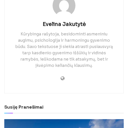
Evelina Jakutytė
Kūrybinga rašytoja, besidominti asmeniniu
augimu, psichologija ir harmoningu gyvenimo
būdu. Savo tekstuose ji siekia atrasti pusiausvyrą
tarp kasdienio gyvenimo iššūkių ir vidinės
ramybės, ieškodama ne tik atsakymų, bet ir
įkvėpimo keliančių klausimų.
Susiję
Pranešimai