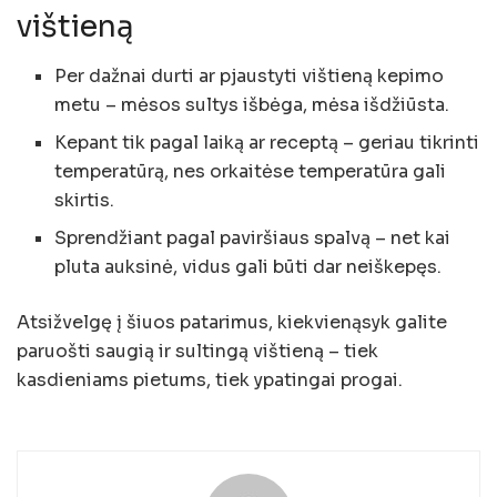
vištieną
Per dažnai durti ar pjaustyti vištieną kepimo
metu – mėsos sultys išbėga, mėsa išdžiūsta.
Kepant tik pagal laiką ar receptą – geriau tikrinti
temperatūrą, nes orkaitėse temperatūra gali
skirtis.
Sprendžiant pagal paviršiaus spalvą – net kai
pluta auksinė, vidus gali būti dar neiškepęs.
Atsižvelgę į šiuos patarimus, kiekvienąsyk galite
paruošti saugią ir sultingą vištieną – tiek
kasdieniams pietums, tiek ypatingai progai.