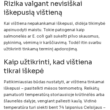
Rizika valgant nevisiškai
iškepusią vištieną
Kai vištiena nepakankamai iškepusi, didėja tikimybė
apsinuodyti maistu. Tokie patogenai kaip
salmonelės ar E. coli gali sukelti pilvo skausmus,
pykinimą, vėmimą ir karščiavimą. Todėl itin svarbu
užtikrinti tinkamą terminį apdorojimą.
Kaip užtikrinti, kad vištiena
tikrai iškepė
Patikimiausias būdas nustatyti, ar vištiena tinkamai
iškepusi – pasitelkti mėsos termometrą. Reikėtų
pamatuoti temperatūrą storiausioje krūtinėlės arba
šlaunelės dalyje, vengiant paliesti kaulą. Vidinė
temperatūra turi siekti bent 74 laipsnius Celsijaus –