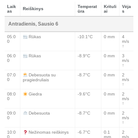
Laik
Temperat
Krituli
Vėja
Reiškinys
as
ūra
ai
s
Antradienis, Sausio 6
05:0
-10.1°C
0 mm
4
Rūkas
0
m/s
↑
06:0
-8.9°C
0 mm
3
Rūkas
0
m/s
↑
07:0
-8.7°C
0 mm
2
Debesuota su
0
m/s
pragiedruliais
↑
08:0
-9.6°C
0 mm
2
Giedra
0
m/s
↑
09:0
-8.7°C
0 mm
2
Debesuota
0
m/s
↑
10:0
-6.7°C
0.1
2
Nežinomas reiškinys
0
mm
m/s