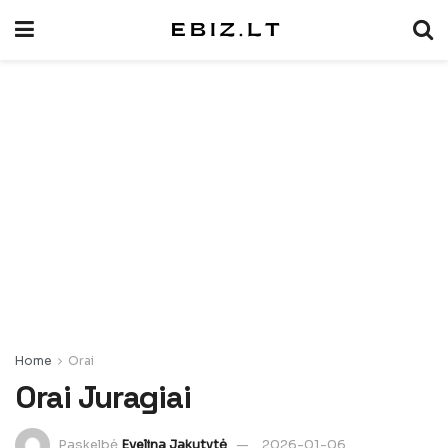
Home
Orai
Orai Juragiai
Paskelbė
Evelina Jakutytė
2026-01-06