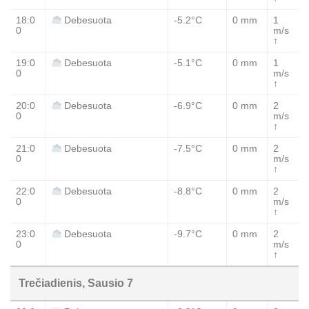
18:0
-5.2°C
0 mm
1
Debesuota
0
m/s
↑
19:0
-5.1°C
0 mm
1
Debesuota
0
m/s
↑
20:0
-6.9°C
0 mm
2
Debesuota
0
m/s
↑
21:0
-7.5°C
0 mm
2
Debesuota
0
m/s
↑
22:0
-8.8°C
0 mm
2
Debesuota
0
m/s
↑
23:0
-9.7°C
0 mm
2
Debesuota
0
m/s
↑
Trečiadienis, Sausio 7