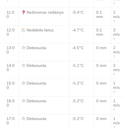
↑
11:0
-5.4°C
0.1
2
Nežinomas reiškinys
0
mm
m/s
↑
12:0
-4.7°C
0.1
3
Nedidelis lietus
0
mm
m/s
↑
13:0
-4.5°C
0 mm
2
Debesuota
0
m/s
↑
14:0
-5.1°C
0 mm
2
Debesuota
0
m/s
↑
15:0
-5.2°C
0 mm
1
Debesuota
0
m/s
↑
16:0
-5.2°C
0 mm
1
Debesuota
0
m/s
↑
17:0
-5.2°C
0 mm
1
Debesuota
0
m/s
↑