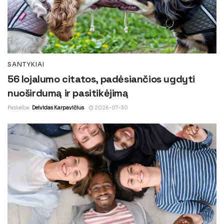
SANTYKIAI
56 lojalumo citatos, padėsiančios ugdyti
nuoširdumą ir pasitikėjimą
Paskelbė
Deividas Karpavičius
2026-07-30