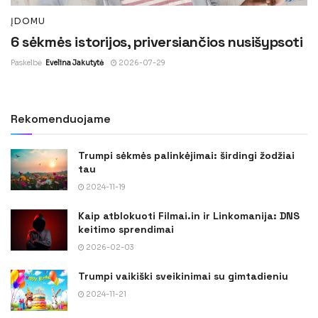
ĮDOMU
6 sėkmės istorijos, priversiančios nusišypsoti
Paskelbė
Evelina Jakutytė
2026-07-29
Rekomenduojame
Trumpi sėkmės palinkėjimai: širdingi žodžiai
tau
2024-11-19
Kaip atblokuoti Filmai.in ir Linkomanija: DNS
keitimo sprendimai
2026-02-03
Trumpi vaikiški sveikinimai su gimtadieniu
2024-11-21