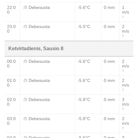
22:0
-5.6°C
0 mm
1
Debesuota
0
m/s
↑
23:0
-5.5°C
0 mm
2
Debesuota
0
m/s
↑
Ketvirtadienis, Sausio 8
00:0
-5.6°C
0 mm
2
Debesuota
0
m/s
↑
01:0
-5.6°C
0 mm
2
Debesuota
0
m/s
↑
02:0
-5.8°C
0 mm
3
Debesuota
0
m/s
↑
03:0
-5.8°C
0 mm
2
Debesuota
0
m/s
↑
04:0
-5.6°C
0 mm
3