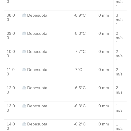
0
m/s
↑
08:0
-8.9°C
0 mm
3
Debesuota
0
m/s
↑
09:0
-8.3°C
0 mm
2
Debesuota
0
m/s
↑
10:0
-7.7°C
0 mm
2
Debesuota
0
m/s
↑
11:0
-7°C
0 mm
2
Debesuota
0
m/s
↑
12:0
-6.5°C
0 mm
2
Debesuota
0
m/s
↑
13:0
-6.3°C
0 mm
1
Debesuota
0
m/s
↑
14:0
-6.2°C
0 mm
1
Debesuota
0
m/s