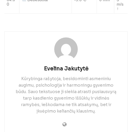
Debesuota
0
m/s
↑
Evelina Jakutytė
Kūrybinga rašytoja, besidominti asmeniniu
augimu, psichologija ir harmoningu gyvenimo
būdu. Savo tekstuose ji siekia atrasti pusiausvyrą
tarp kasdienio gyvenimo iššūkių ir vidinės
ramybės, ieškodama ne tik atsakymų, bet ir
įkvėpimo keliančių klausimų.