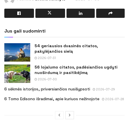
Jus gali sudominti
54 geriausios dvasinės citatos,
pakylėjančios sielą
2026-07-31
56 lojalumo citatos, padėsiančios ugdyti
nuoširdumą ir pasitikėjimą
2026-07-30
6 sėkmės istorijos, priversiančios nusišypsoti
2026-07-29
6 Tomo Edisono išradimai, apie kuriuos nežinojote
2026-07-28