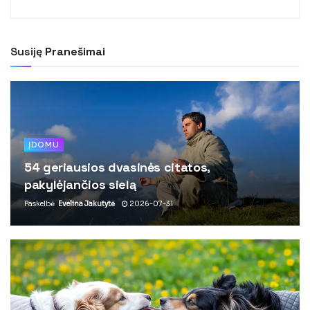
Susiję
Pranešimai
ĮDOMU
54 geriausios dvasinės citatos,
pakylėjančios sielą
Paskelbė
Evelina Jakutytė
2026-07-31