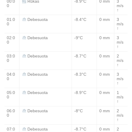
00:0
-8.9°C
0 mm
3
Rūkas
0
m/s
↑
01:0
-8.4°C
0 mm
3
Debesuota
0
m/s
↑
02:0
-9°C
0 mm
3
Debesuota
0
m/s
↑
03:0
-8.7°C
0 mm
2
Debesuota
0
m/s
↑
04:0
-8.3°C
0 mm
3
Debesuota
0
m/s
↑
05:0
-8.9°C
0 mm
1
Debesuota
0
m/s
↑
06:0
-8°C
0 mm
2
Debesuota
0
m/s
↑
07:0
-8.7°C
0 mm
2
Debesuota