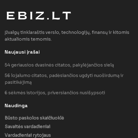
Įžvalgų tinklaraštis verslo, technologijų, finansų ir kitomis
aktualiomis temomis.
Naujausi įrašai
54 geriausios dvasinės citatos, pakylėjančios sielą
56 lojalumo citatos, padėsiančios ugdyti nuoširdumą ir
pasitikėjimą
6 sėkmės istorijos, priversiančios nusišypsoti
Naudinga
Būsto paskolos skaičiuoklė
Savaitės vardadieniai
Vardadieniai rytojaus