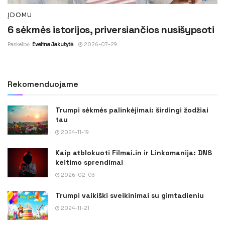
ĮDOMU
6 sėkmės istorijos, priversiančios nusišypsoti
Paskelbė
Evelina Jakutytė
2026-07-29
Rekomenduojame
Trumpi sėkmės palinkėjimai: širdingi žodžiai
tau
2024-11-19
Kaip atblokuoti Filmai.in ir Linkomanija: DNS
keitimo sprendimai
2026-02-03
Trumpi vaikiški sveikinimai su gimtadieniu
2024-11-21