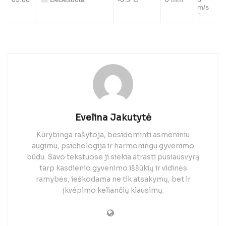
Debesuota
m/s
↑
Evelina Jakutytė
Kūrybinga rašytoja, besidominti asmeniniu
augimu, psichologija ir harmoningu gyvenimo
būdu. Savo tekstuose ji siekia atrasti pusiausvyrą
tarp kasdienio gyvenimo iššūkių ir vidinės
ramybės, ieškodama ne tik atsakymų, bet ir
įkvėpimo keliančių klausimų.