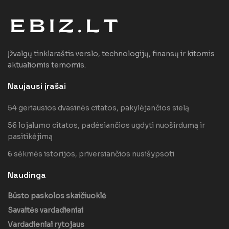
Įžvalgų tinklaraštis verslo, technologijų, finansų ir kitomis
aktualiomis temomis.
Naujausi įrašai
54 geriausios dvasinės citatos, pakylėjančios sielą
56 lojalumo citatos, padėsiančios ugdyti nuoširdumą ir
pasitikėjimą
6 sėkmės istorijos, priversiančios nusišypsoti
Naudinga
Būsto paskolos skaičiuoklė
Savaitės vardadieniai
Vardadieniai rytojaus