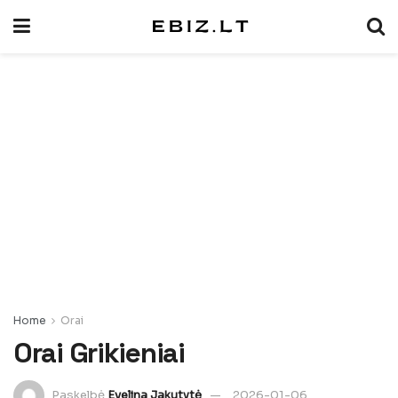
Home
Orai
Orai Grikieniai
Paskelbė
Evelina Jakutytė
2026-01-06