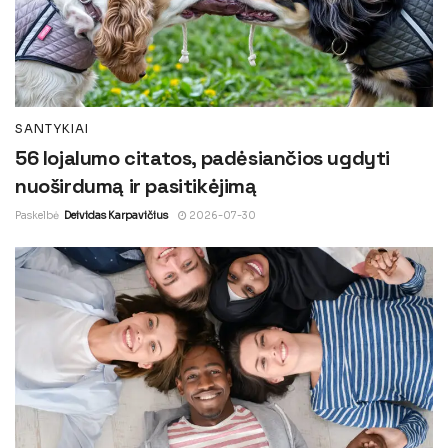
SANTYKIAI
56 lojalumo citatos, padėsiančios ugdyti
nuoširdumą ir pasitikėjimą
Paskelbė
Deividas Karpavičius
2026-07-30