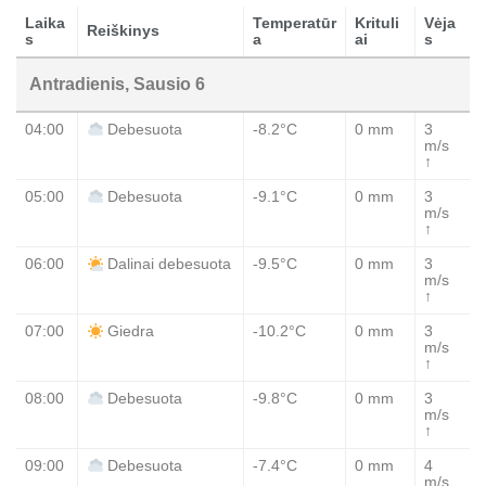
Laika
Temperatūr
Krituli
Vėja
Reiškinys
s
a
ai
s
Antradienis, Sausio 6
04:00
-8.2°C
0 mm
3
Debesuota
m/s
↑
05:00
-9.1°C
0 mm
3
Debesuota
m/s
↑
06:00
-9.5°C
0 mm
3
Dalinai debesuota
m/s
↑
07:00
-10.2°C
0 mm
3
Giedra
m/s
↑
08:00
-9.8°C
0 mm
3
Debesuota
m/s
↑
09:00
-7.4°C
0 mm
4
Debesuota
m/s