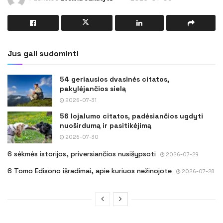
Jus gali sudominti
54 geriausios dvasinės citatos,
pakylėjančios sielą
2026-07-31
56 lojalumo citatos, padėsiančios ugdyti
nuoširdumą ir pasitikėjimą
2026-07-30
6 sėkmės istorijos, priversiančios nusišypsoti
2026-07-29
6 Tomo Edisono išradimai, apie kuriuos nežinojote
2026-07-28