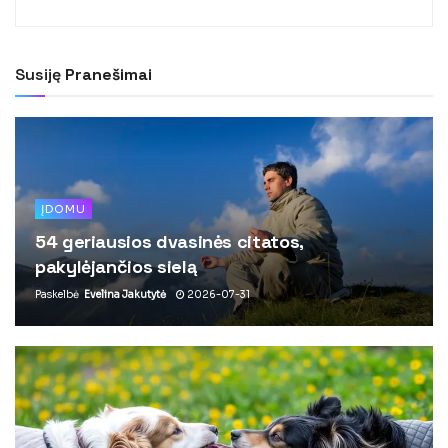
Susiję
Pranešimai
ĮDOMU
54 geriausios dvasinės citatos,
pakylėjančios sielą
Paskelbė
Evelina Jakutytė
2026-07-31