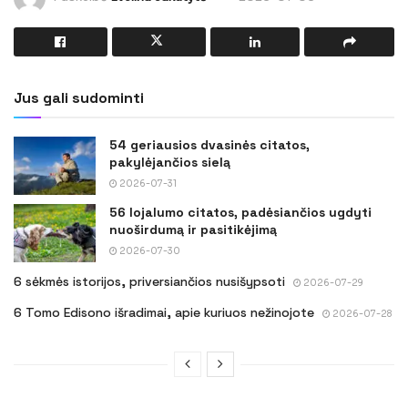
Jus gali sudominti
54 geriausios dvasinės citatos,
pakylėjančios sielą
2026-07-31
56 lojalumo citatos, padėsiančios ugdyti
nuoširdumą ir pasitikėjimą
2026-07-30
6 sėkmės istorijos, priversiančios nusišypsoti
2026-07-29
6 Tomo Edisono išradimai, apie kuriuos nežinojote
2026-07-28