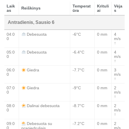
Laik
Temperat
Krituli
Vėja
Reiškinys
as
ūra
ai
s
Antradienis, Sausio 6
04:0
-6°C
0 mm
4
Debesuota
0
m/s
↑
05:0
-6.4°C
0 mm
4
Debesuota
0
m/s
↑
06:0
-7.7°C
0 mm
3
Giedra
0
m/s
↑
07:0
-9°C
0 mm
2
Giedra
0
m/s
↑
08:0
-8.7°C
0 mm
2
Dalinai debesuota
0
m/s
↑
09:0
-7.2°C
0 mm
2
Debesuota su
0
m/s
pragiedruliais