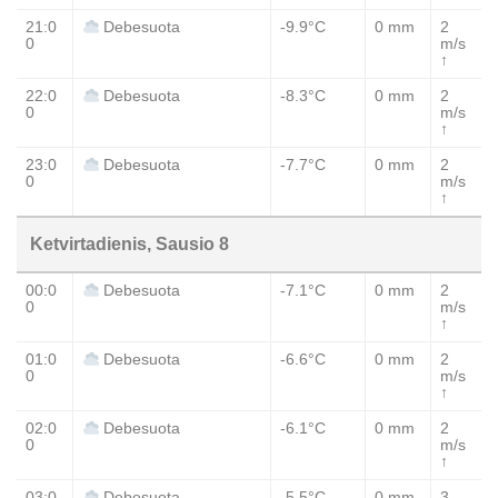
21:0
-9.9°C
0 mm
2
Debesuota
0
m/s
↑
22:0
-8.3°C
0 mm
2
Debesuota
0
m/s
↑
23:0
-7.7°C
0 mm
2
Debesuota
0
m/s
↑
Ketvirtadienis, Sausio 8
00:0
-7.1°C
0 mm
2
Debesuota
0
m/s
↑
01:0
-6.6°C
0 mm
2
Debesuota
0
m/s
↑
02:0
-6.1°C
0 mm
2
Debesuota
0
m/s
↑
03:0
-5.5°C
0 mm
3