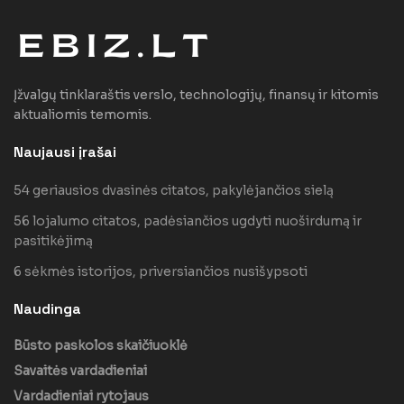
Įžvalgų tinklaraštis verslo, technologijų, finansų ir kitomis
aktualiomis temomis.
Naujausi įrašai
54 geriausios dvasinės citatos, pakylėjančios sielą
56 lojalumo citatos, padėsiančios ugdyti nuoširdumą ir
pasitikėjimą
6 sėkmės istorijos, priversiančios nusišypsoti
Naudinga
Būsto paskolos skaičiuoklė
Savaitės vardadieniai
Vardadieniai rytojaus