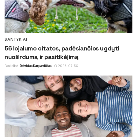
SANTYKIAI
56 lojalumo citatos, padėsiančios ugdyti
nuoširdumą ir pasitikėjimą
Paskelbė
Deividas Karpavičius
2026-07-30