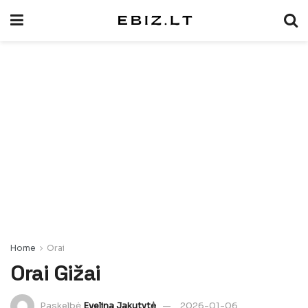
Home
Orai
Orai Gižai
Paskelbė
Evelina Jakutytė
2026-01-06