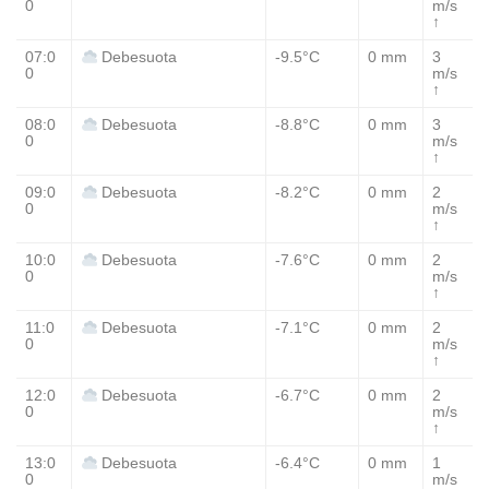
0
m/s
↑
07:0
-9.5°C
0 mm
3
Debesuota
0
m/s
↑
08:0
-8.8°C
0 mm
3
Debesuota
0
m/s
↑
09:0
-8.2°C
0 mm
2
Debesuota
0
m/s
↑
10:0
-7.6°C
0 mm
2
Debesuota
0
m/s
↑
11:0
-7.1°C
0 mm
2
Debesuota
0
m/s
↑
12:0
-6.7°C
0 mm
2
Debesuota
0
m/s
↑
13:0
-6.4°C
0 mm
1
Debesuota
0
m/s