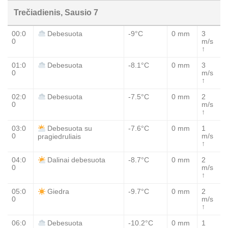
Trečiadienis, Sausio 7
00:0
-9°C
0 mm
3
Debesuota
0
m/s
↑
01:0
-8.1°C
0 mm
3
Debesuota
0
m/s
↑
02:0
-7.5°C
0 mm
2
Debesuota
0
m/s
↑
03:0
-7.6°C
0 mm
1
Debesuota su
0
m/s
pragiedruliais
↑
04:0
-8.7°C
0 mm
2
Dalinai debesuota
0
m/s
↑
05:0
-9.7°C
0 mm
2
Giedra
0
m/s
↑
06:0
-10.2°C
0 mm
1
Debesuota