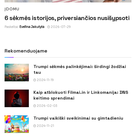
ĮDOMU
6 sėkmės istorijos, priversiančios nusišypsoti
Paskelbė
Evelina Jakutytė
2026-07-29
Rekomenduojame
Trumpi sėkmės palinkėjimai: širdingi žodžiai
tau
2024-11-19
Kaip atblokuoti Filmai.in ir Linkomanija: DNS
keitimo sprendimai
2026-02-03
Trumpi vaikiški sveikinimai su gimtadieniu
2024-11-21