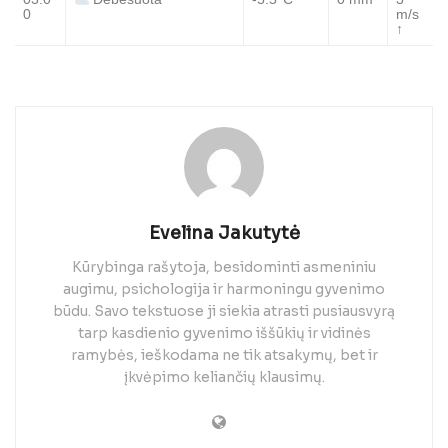
Debesuota
0
m/s
↑
Evelina Jakutytė
Kūrybinga rašytoja, besidominti asmeniniu
augimu, psichologija ir harmoningu gyvenimo
būdu. Savo tekstuose ji siekia atrasti pusiausvyrą
tarp kasdienio gyvenimo iššūkių ir vidinės
ramybės, ieškodama ne tik atsakymų, bet ir
įkvėpimo keliančių klausimų.