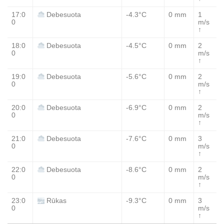
17:0
-4.3°C
0 mm
1
Debesuota
0
m/s
↑
18:0
-4.5°C
0 mm
2
Debesuota
0
m/s
↑
19:0
-5.6°C
0 mm
2
Debesuota
0
m/s
↑
20:0
-6.9°C
0 mm
2
Debesuota
0
m/s
↑
21:0
-7.6°C
0 mm
3
Debesuota
0
m/s
↑
22:0
-8.6°C
0 mm
2
Debesuota
0
m/s
↑
23:0
-9.3°C
0 mm
3
Rūkas
0
m/s
↑