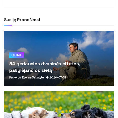
Susiję
Pranešimai
ĮDOMU
54 geriausios dvasinės citatos,
pakylėjančios sielą
Paskelbė
Evelina Jakutytė
2026-07-31