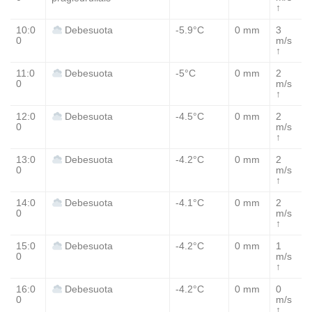
↑
10:0
-5.9°C
0 mm
3
Debesuota
0
m/s
↑
11:0
-5°C
0 mm
2
Debesuota
0
m/s
↑
12:0
-4.5°C
0 mm
2
Debesuota
0
m/s
↑
13:0
-4.2°C
0 mm
2
Debesuota
0
m/s
↑
14:0
-4.1°C
0 mm
2
Debesuota
0
m/s
↑
15:0
-4.2°C
0 mm
1
Debesuota
0
m/s
↑
16:0
-4.2°C
0 mm
0
Debesuota
0
m/s
↑