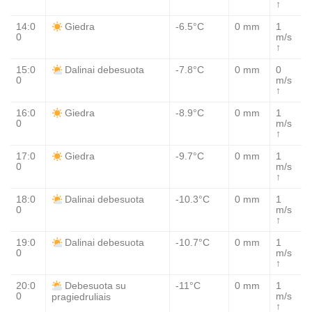
↑
14:0
-6.5°C
0 mm
1
Giedra
0
m/s
↑
15:0
-7.8°C
0 mm
0
Dalinai debesuota
0
m/s
↑
16:0
-8.9°C
0 mm
1
Giedra
0
m/s
↑
17:0
-9.7°C
0 mm
1
Giedra
0
m/s
↑
18:0
-10.3°C
0 mm
1
Dalinai debesuota
0
m/s
↑
19:0
-10.7°C
0 mm
1
Dalinai debesuota
0
m/s
↑
20:0
-11°C
0 mm
1
Debesuota su
0
m/s
pragiedruliais
↑