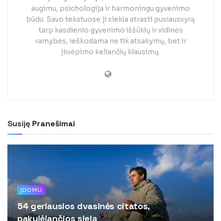
augimu, psichologija ir harmoningu gyvenimo
būdu. Savo tekstuose ji siekia atrasti pusiausvyrą
tarp kasdienio gyvenimo iššūkių ir vidinės
ramybės, ieškodama ne tik atsakymų, bet ir
įkvėpimo keliančių klausimų.
Susiję
Pranešimai
ĮDOMU
54 geriausios dvasinės citatos,
pakylėjančios sielą