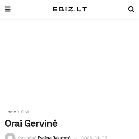
Home
Orai
Orai Gervinė
Paskelbė
Evelina Jakutytė
2026-01-06