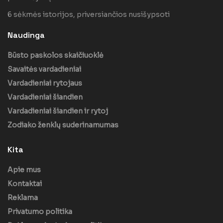
6 sėkmės istorijos, priversiančios nusišypsoti
Naudinga
Būsto paskolos skaičiuoklė
Savaitės vardadieniai
Vardadieniai rytojaus
Vardadieniai šiandien
Vardadieniai šiandien ir rytoj
Zodiako ženklų suderinamumas
Kita
Apie mus
Kontaktai
Reklama
Privatumo politika