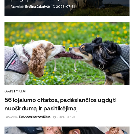
Paskelbė
Evelina Jakutytė
2026-07-31
SANTYKIAI
56 lojalumo citatos, padėsiančios ugdyti
nuoširdumą ir pasitikėjimą
Paskelbė
Deividas Karpavičius
2026-07-30