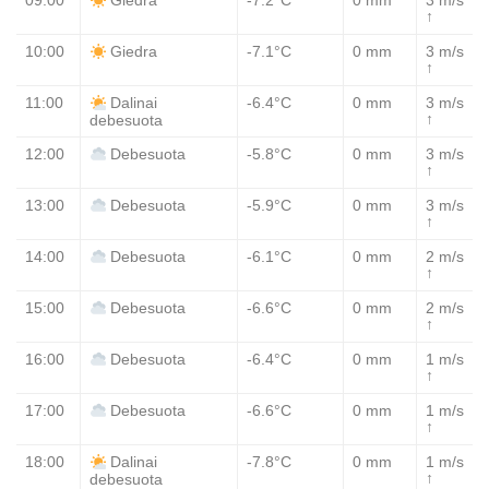
09:00
-7.2°C
0 mm
3 m/s
Giedra
↑
10:00
-7.1°C
0 mm
3 m/s
Giedra
↑
11:00
-6.4°C
0 mm
3 m/s
Dalinai
↑
debesuota
12:00
-5.8°C
0 mm
3 m/s
Debesuota
↑
13:00
-5.9°C
0 mm
3 m/s
Debesuota
↑
14:00
-6.1°C
0 mm
2 m/s
Debesuota
↑
15:00
-6.6°C
0 mm
2 m/s
Debesuota
↑
16:00
-6.4°C
0 mm
1 m/s
Debesuota
↑
17:00
-6.6°C
0 mm
1 m/s
Debesuota
↑
18:00
-7.8°C
0 mm
1 m/s
Dalinai
↑
debesuota