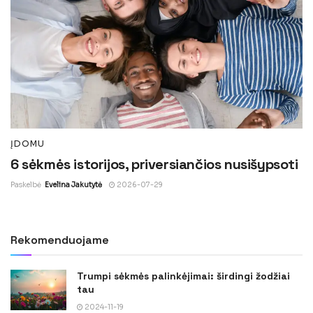
ĮDOMU
6 sėkmės istorijos, priversiančios nusišypsoti
Paskelbė
Evelina Jakutytė
2026-07-29
Rekomenduojame
Trumpi sėkmės palinkėjimai: širdingi žodžiai
tau
2024-11-19