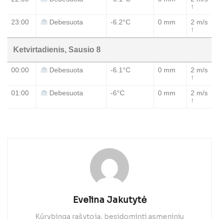
↑
23:00
-6.2°C
0 mm
2 m/s
Debesuota
↑
Ketvirtadienis, Sausio 8
00:00
-6.1°C
0 mm
2 m/s
Debesuota
↑
01:00
-6°C
0 mm
2 m/s
Debesuota
↑
Evelina Jakutytė
Kūrybinga rašytoja, besidominti asmeniniu