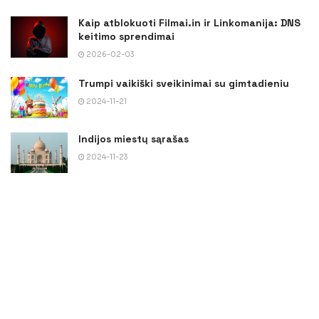
Kaip atblokuoti Filmai.in ir Linkomanija: DNS
keitimo sprendimai
2026-02-03
Trumpi vaikiški sveikinimai su gimtadieniu
2024-11-21
Indijos miestų sąrašas
2024-11-23