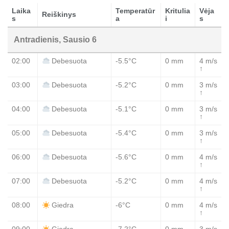
Laika
Temperatūr
Kritulia
Vėja
Reiškinys
s
a
i
s
Antradienis, Sausio 6
02:00
-5.5°C
0 mm
4 m/s
Debesuota
↑
03:00
-5.2°C
0 mm
3 m/s
Debesuota
↑
04:00
-5.1°C
0 mm
3 m/s
Debesuota
↑
05:00
-5.4°C
0 mm
3 m/s
Debesuota
↑
06:00
-5.6°C
0 mm
4 m/s
Debesuota
↑
07:00
-5.2°C
0 mm
4 m/s
Debesuota
↑
08:00
-6°C
0 mm
4 m/s
Giedra
↑