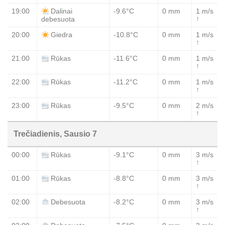
19:00
-9.6°C
0 mm
1 m/s
Dalinai
↑
debesuota
20:00
-10.8°C
0 mm
1 m/s
Giedra
↑
21:00
-11.6°C
0 mm
1 m/s
Rūkas
↑
22:00
-11.2°C
0 mm
1 m/s
Rūkas
↑
23:00
-9.5°C
0 mm
2 m/s
Rūkas
↑
Trečiadienis, Sausio 7
00:00
-9.1°C
0 mm
3 m/s
Rūkas
↑
01:00
-8.8°C
0 mm
3 m/s
Rūkas
↑
02:00
-8.2°C
0 mm
3 m/s
Debesuota
↑