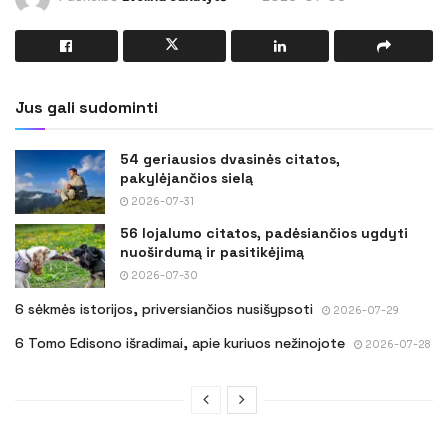
Jus gali sudominti
54 geriausios dvasinės citatos,
pakylėjančios sielą
2026-07-31
56 lojalumo citatos, padėsiančios ugdyti
nuoširdumą ir pasitikėjimą
2026-07-30
6 sėkmės istorijos, priversiančios nusišypsoti
2026-07-29
6 Tomo Edisono išradimai, apie kuriuos nežinojote
2026-07-28