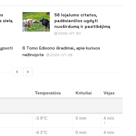
ės
56 lojalumo citatos,
 sielą
padėsiančios ugdyti
nuoširdumą ir pasitikėjimą
2026-07-30
šypsoti
6 Tomo Edisono išradimai, apie kuriuos
nežinojote
2026-07-28
Temperatūra
Krituliai
Vėjas
-3.9°C
0 mm
4 m/s
↑
-4.3°C
0 mm
4 m/s