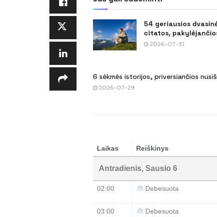
54 geriausios dvasin
citatos, pakylėjančios
2026-07-31
6 sėkmės istorijos, priversiančios nusi
2026-07-29
Laikas
Reiškinys
Antradienis, Sausio 6
02:00
Debesuota
03:00
Debesuota