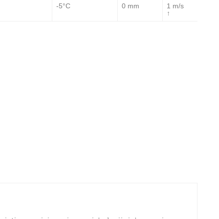
-5°C
0 mm
1 m/s
↑