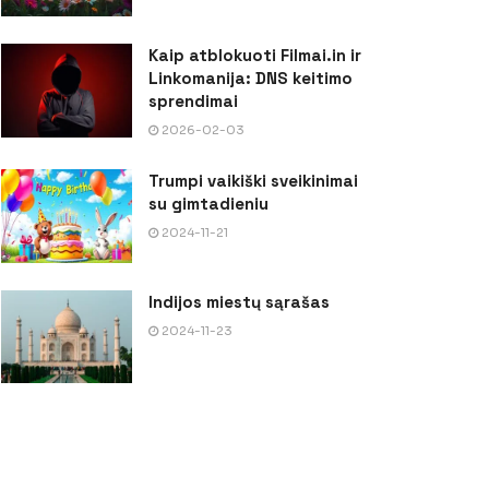
Kaip atblokuoti Filmai.in ir
Linkomanija: DNS keitimo
sprendimai
2026-02-03
Trumpi vaikiški sveikinimai
su gimtadieniu
2024-11-21
Indijos miestų sąrašas
2024-11-23