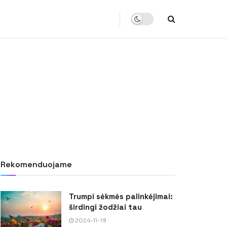
Rekomenduojame
Trumpi sėkmės palinkėjimai:
širdingi žodžiai tau
2024-11-19