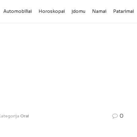
Automobiliai
Horoskopai
Įdomu
Namai
Patarimai
0
Kategorija
Orai