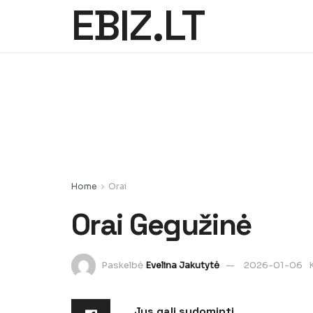
EBIZ.LT
Home
Orai
Orai Gegužinė
Paskelbė
Evelina Jakutytė
2026-01-06
Jus gali sudominti