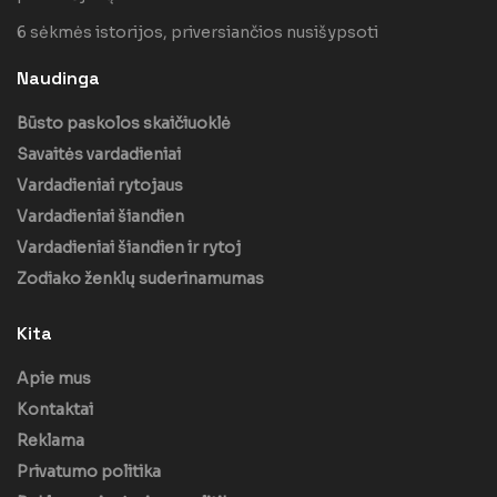
6 sėkmės istorijos, priversiančios nusišypsoti
Naudinga
Būsto paskolos skaičiuoklė
Savaitės vardadieniai
Vardadieniai rytojaus
Vardadieniai šiandien
Vardadieniai šiandien ir rytoj
Zodiako ženklų suderinamumas
Kita
Apie mus
Kontaktai
Reklama
Privatumo politika