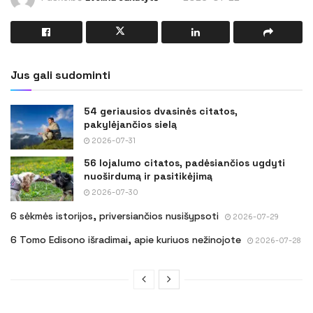
Jus gali sudominti
54 geriausios dvasinės citatos,
pakylėjančios sielą
2026-07-31
56 lojalumo citatos, padėsiančios ugdyti
nuoširdumą ir pasitikėjimą
2026-07-30
6 sėkmės istorijos, priversiančios nusišypsoti
2026-07-29
6 Tomo Edisono išradimai, apie kuriuos nežinojote
2026-07-28