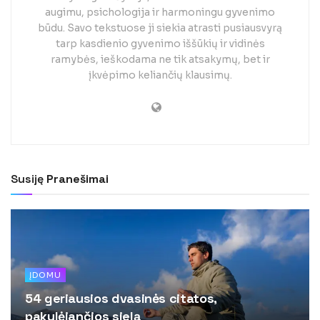
augimu, psichologija ir harmoningu gyvenimo
būdu. Savo tekstuose ji siekia atrasti pusiausvyrą
tarp kasdienio gyvenimo iššūkių ir vidinės
ramybės, ieškodama ne tik atsakymų, bet ir
įkvėpimo keliančių klausimų.
Susiję
Pranešimai
ĮDOMU
54 geriausios dvasinės citatos,
pakylėjančios sielą