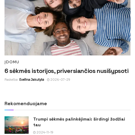
ĮDOMU
6 sėkmės istorijos, priversiančios nusišypsoti
Paskelbė
Evelina Jakutytė
2026-07-29
Rekomenduojame
Trumpi sėkmės palinkėjimai: širdingi žodžiai
tau
2024-11-19