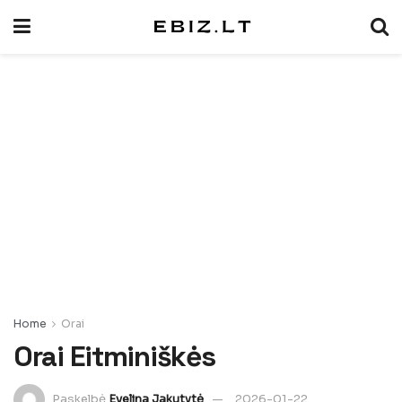
Home
Orai
Orai Eitminiškės
Paskelbė
Evelina Jakutytė
2026-01-22