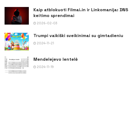
Kaip atblokuoti Filmai.in ir Linkomanija: DNS
keitimo sprendimai
2026-02-03
Trumpi vaikiški sveikinimai su gimtadieniu
2024-11-21
Mendelejevo lentelė
2024-11-19