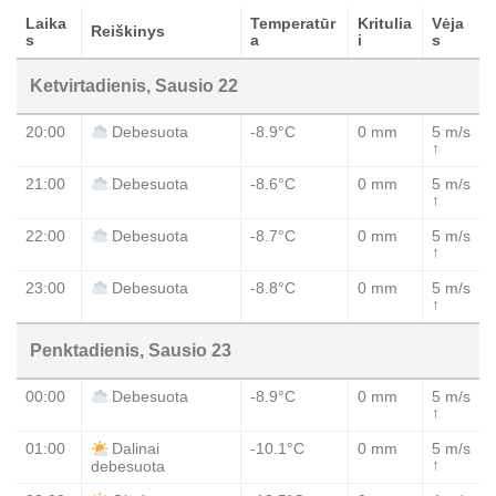
Laika
Temperatūr
Kritulia
Vėja
Reiškinys
s
a
i
s
Ketvirtadienis, Sausio 22
20:00
-8.9°C
0 mm
5 m/s
Debesuota
↑
21:00
-8.6°C
0 mm
5 m/s
Debesuota
↑
22:00
-8.7°C
0 mm
5 m/s
Debesuota
↑
23:00
-8.8°C
0 mm
5 m/s
Debesuota
↑
Penktadienis, Sausio 23
00:00
-8.9°C
0 mm
5 m/s
Debesuota
↑
01:00
-10.1°C
0 mm
5 m/s
Dalinai
↑
debesuota