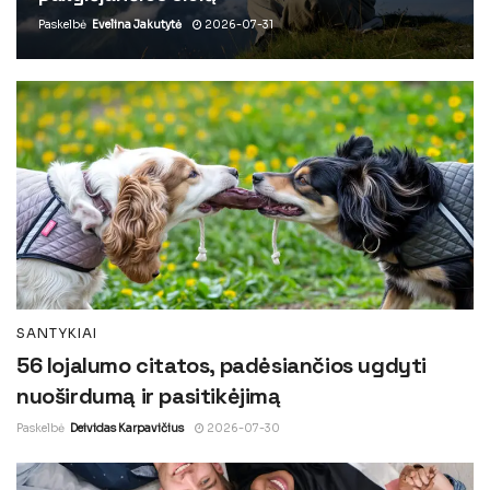
Paskelbė
Evelina Jakutytė
2026-07-31
SANTYKIAI
56 lojalumo citatos, padėsiančios ugdyti
nuoširdumą ir pasitikėjimą
Paskelbė
Deividas Karpavičius
2026-07-30