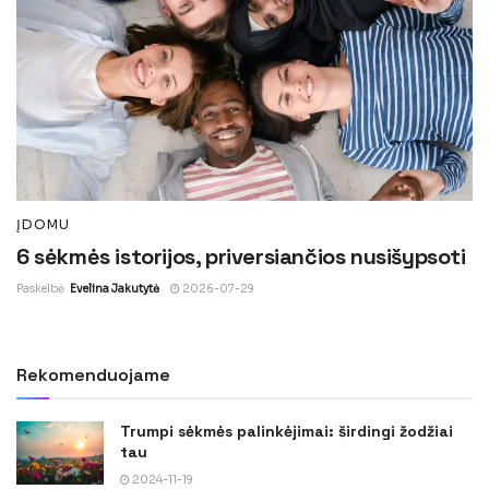
ĮDOMU
6 sėkmės istorijos, priversiančios nusišypsoti
Paskelbė
Evelina Jakutytė
2026-07-29
Rekomenduojame
Trumpi sėkmės palinkėjimai: širdingi žodžiai
tau
2024-11-19