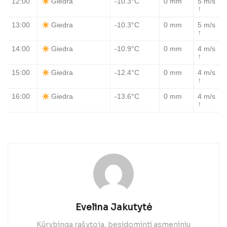
12:00
-10.3°C
0 mm
5 m/s
Giedra
↑
13:00
-10.3°C
0 mm
5 m/s
Giedra
↑
14:00
-10.9°C
0 mm
4 m/s
Giedra
↑
15:00
-12.4°C
0 mm
4 m/s
Giedra
↑
16:00
-13.6°C
0 mm
4 m/s
Giedra
↑
Evelina Jakutytė
Kūrybinga rašytoja, besidominti asmeniniu