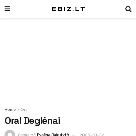
Home
Orai
Orai Deglėnai
Paskelbė
Evelina Jakutytė
2026-01-22