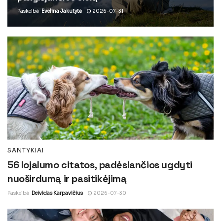
Paskelbė
Evelina Jakutytė
2026-07-31
SANTYKIAI
56 lojalumo citatos, padėsiančios ugdyti
nuoširdumą ir pasitikėjimą
Paskelbė
Deividas Karpavičius
2026-07-30