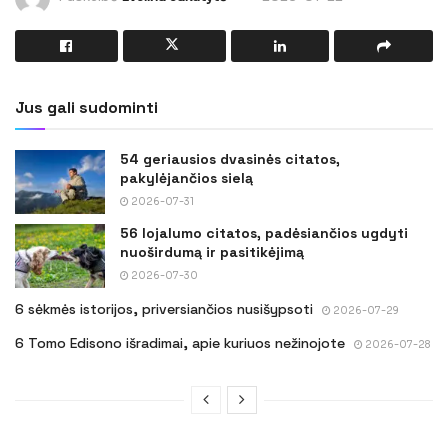
Jus gali sudominti
54 geriausios dvasinės citatos,
pakylėjančios sielą
2026-07-31
56 lojalumo citatos, padėsiančios ugdyti
nuoširdumą ir pasitikėjimą
2026-07-30
6 sėkmės istorijos, priversiančios nusišypsoti
2026-07-29
6 Tomo Edisono išradimai, apie kuriuos nežinojote
2026-07-28