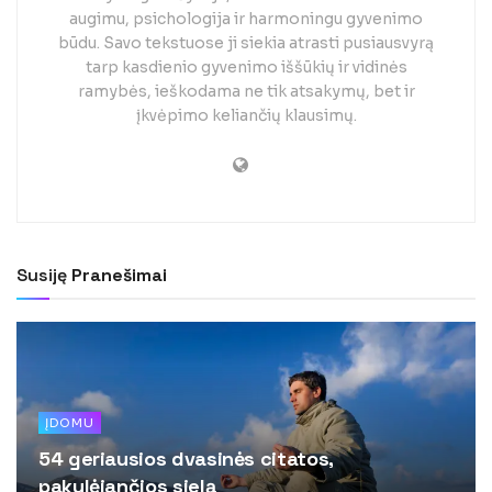
augimu, psichologija ir harmoningu gyvenimo
būdu. Savo tekstuose ji siekia atrasti pusiausvyrą
tarp kasdienio gyvenimo iššūkių ir vidinės
ramybės, ieškodama ne tik atsakymų, bet ir
įkvėpimo keliančių klausimų.
Susiję
Pranešimai
ĮDOMU
54 geriausios dvasinės citatos,
pakylėjančios sielą