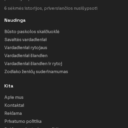
6 sėkmės istorijos, priversiančios nusišypsoti
Naudinga
Būsto paskolos skaičiuoklė
Savaitės vardadieniai
Vardadieniai rytojaus
Vardadieniai šiandien
Vardadieniai šiandien ir rytoj
Zodiako ženklų suderinamumas
Kita
Apie mus
Kontaktai
Reklama
Privatumo politika