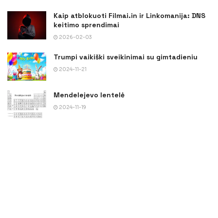
Kaip atblokuoti Filmai.in ir Linkomanija: DNS
keitimo sprendimai
2026-02-03
Trumpi vaikiški sveikinimai su gimtadieniu
2024-11-21
Mendelejevo lentelė
2024-11-19