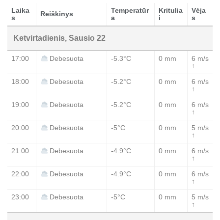
Laika
Temperatūr
Kritulia
Vėja
Reiškinys
s
a
i
s
Ketvirtadienis, Sausio 22
17:00
-5.3°C
0 mm
6 m/s
Debesuota
↑
18:00
-5.2°C
0 mm
6 m/s
Debesuota
↑
19:00
-5.2°C
0 mm
6 m/s
Debesuota
↑
20:00
-5°C
0 mm
5 m/s
Debesuota
↑
21:00
-4.9°C
0 mm
6 m/s
Debesuota
↑
22:00
-4.9°C
0 mm
6 m/s
Debesuota
↑
23:00
-5°C
0 mm
5 m/s
Debesuota
↑