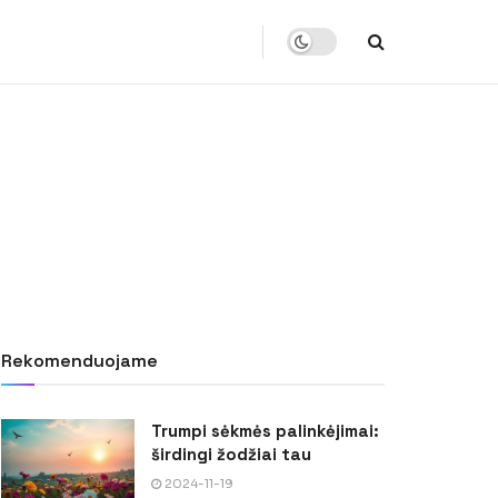
Rekomenduojame
Trumpi sėkmės palinkėjimai:
širdingi žodžiai tau
2024-11-19