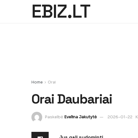
EBIZ.LT
Home
Orai
Orai Daubariai
Paskelbė
Evelina Jakutytė
2026-01-22
K
Jus gali sudominti