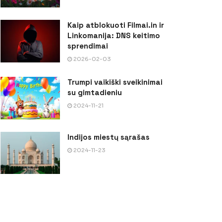
Kaip atblokuoti Filmai.in ir
Linkomanija: DNS keitimo
sprendimai
2026-02-03
Trumpi vaikiški sveikinimai
su gimtadieniu
2024-11-21
Indijos miestų sąrašas
2024-11-23