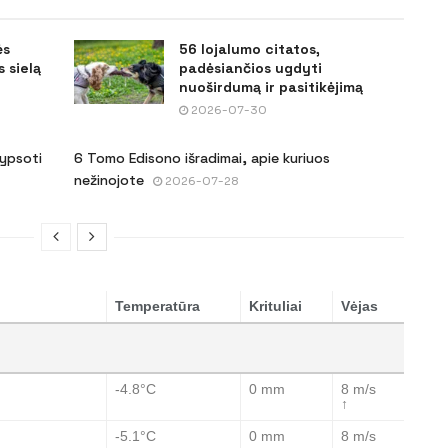
ės
56 lojalumo citatos,
 sielą
padėsiančios ugdyti
nuoširdumą ir pasitikėjimą
2026-07-30
šypsoti
6 Tomo Edisono išradimai, apie kuriuos
nežinojote
2026-07-28
Temperatūra
Krituliai
Vėjas
-4.8°C
0 mm
8 m/s
↑
-5.1°C
0 mm
8 m/s