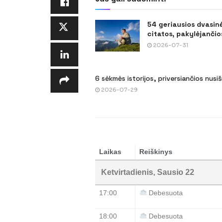
54 geriausios dvasin
citatos, pakylėjančios
2026-07-31
6 sėkmės istorijos, priversiančios nusi
2026-07-29
Laikas
Reiškinys
Ketvirtadienis, Sausio 22
17:00
Debesuota
18:00
Debesuota