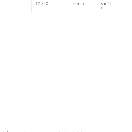
-12.8°C
0 mm
5 m/s
↑