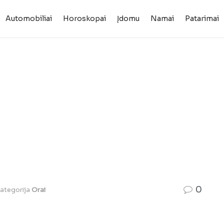
Automobiliai
Horoskopai
Įdomu
Namai
Patarimai
0
ategorija
Orai