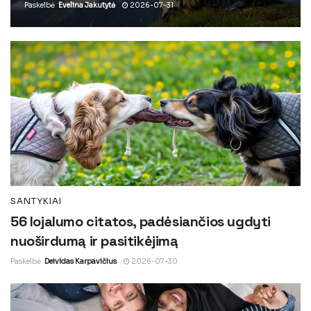
Paskelbė
Evelina Jakutytė
2026-07-31
SANTYKIAI
56 lojalumo citatos, padėsiančios ugdyti
nuoširdumą ir pasitikėjimą
Paskelbė
Deividas Karpavičius
2026-07-30