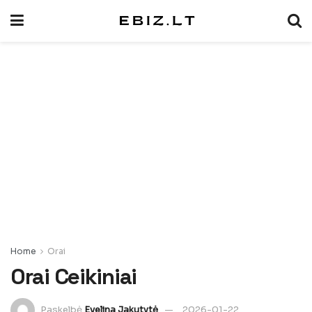
Home
Orai
Orai Ceikiniai
Paskelbė
Evelina Jakutytė
2026-01-22