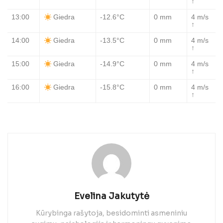
↑
13:00
-12.6°C
0 mm
4 m/s
Giedra
↑
14:00
-13.5°C
0 mm
4 m/s
Giedra
↑
15:00
-14.9°C
0 mm
4 m/s
Giedra
↑
16:00
-15.8°C
0 mm
4 m/s
Giedra
↑
Evelina Jakutytė
Kūrybinga rašytoja, besidominti asmeniniu