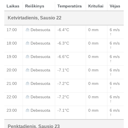
Laikas
Reiškinys
Temperatūra
Krituliai
Vėjas
Ketvirtadienis, Sausio 22
17:00
-6.4°C
0 mm
6 m/s
Debesuota
↑
18:00
-6.3°C
0 mm
6 m/s
Debesuota
↑
19:00
-6.6°C
0 mm
6 m/s
Debesuota
↑
20:00
-7.1°C
0 mm
6 m/s
Debesuota
↑
21:00
-7.2°C
0 mm
6 m/s
Debesuota
↑
22:00
-7.2°C
0 mm
6 m/s
Debesuota
↑
23:00
-7.1°C
0 mm
6 m/s
Debesuota
↑
Penktadienis, Sausio 23