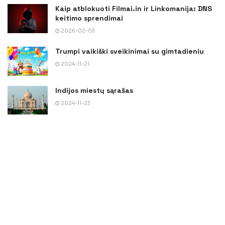
Kaip atblokuoti Filmai.in ir Linkomanija: DNS
keitimo sprendimai
2026-02-03
Trumpi vaikiški sveikinimai su gimtadieniu
2024-11-21
Indijos miestų sąrašas
2024-11-23