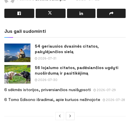
Jus gali sudominti
54 geriausios dvasinės citatos,
pakylėjančios sielą
2026-07-31
56 lojalumo citatos, padėsiančios ugdyti
nuoširdumą ir pasitikėjimą
2026-07-30
6 sėkmės istorijos, priversiančios nusišypsoti
2026-07-29
6 Tomo Edisono išradimai, apie kuriuos nežinojote
2026-07-28