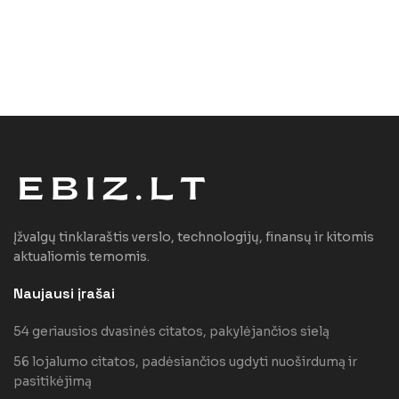
Įžvalgų tinklaraštis verslo, technologijų, finansų ir kitomis
aktualiomis temomis.
Naujausi įrašai
54 geriausios dvasinės citatos, pakylėjančios sielą
56 lojalumo citatos, padėsiančios ugdyti nuoširdumą ir
pasitikėjimą