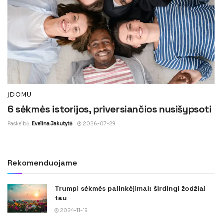
ĮDOMU
6 sėkmės istorijos, priversiančios nusišypsoti
Paskelbė
Evelina Jakutytė
2026-07-29
Rekomenduojame
Trumpi sėkmės palinkėjimai: širdingi žodžiai
tau
2024-11-19