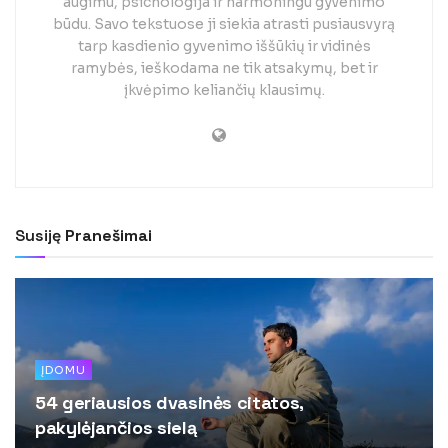
augimu, psichologija ir harmoningu gyvenimo
būdu. Savo tekstuose ji siekia atrasti pusiausvyrą
tarp kasdienio gyvenimo iššūkių ir vidinės
ramybės, ieškodama ne tik atsakymų, bet ir
įkvėpimo keliančių klausimų.
Susiję
Pranešimai
ĮDOMU
54 geriausios dvasinės citatos,
pakylėjančios sielą