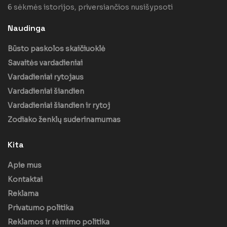
6 sėkmės istorijos, priversiančios nusišypsoti
Naudinga
Būsto paskolos skaičiuoklė
Savaitės vardadieniai
Vardadieniai rytojaus
Vardadieniai šiandien
Vardadieniai šiandien ir rytoj
Zodiako ženklų suderinamumas
Kita
Apie mus
Kontaktai
Reklama
Privatumo politika
Reklamos ir rėmimo politika