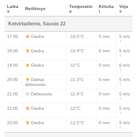
Laika
Temperatūr
Kritulia
Vėja
Reiškinys
s
a
i
s
Ketvirtadienis, Sausio 22
17:00
-10.5°C
0 mm
5 m/s
Giedra
↑
18:00
-10.9°C
0 mm
5 m/s
Giedra
↑
19:00
-11°C
0 mm
6 m/s
Giedra
↑
20:00
-11.3°C
0 mm
5 m/s
Dalinai
↑
debesuota
21:00
-11.4°C
0 mm
5 m/s
Debesuota
↑
22:00
-12°C
0 mm
5 m/s
Giedra
↑
23:00
-12.5°C
0 mm
5 m/s
Giedra
↑