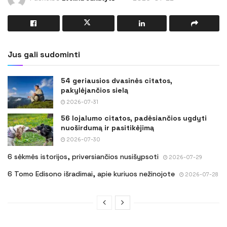
Jus gali sudominti
54 geriausios dvasinės citatos,
pakylėjančios sielą
2026-07-31
56 lojalumo citatos, padėsiančios ugdyti
nuoširdumą ir pasitikėjimą
2026-07-30
6 sėkmės istorijos, priversiančios nusišypsoti
2026-07-29
6 Tomo Edisono išradimai, apie kuriuos nežinojote
2026-07-28