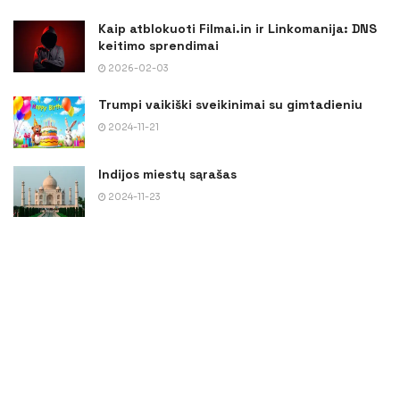
Kaip atblokuoti Filmai.in ir Linkomanija: DNS
keitimo sprendimai
2026-02-03
Trumpi vaikiški sveikinimai su gimtadieniu
2024-11-21
Indijos miestų sąrašas
2024-11-23