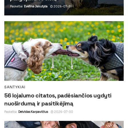
Paskelbė
Evelina Jakutytė
2026-07-31
SANTYKIAI
56 lojalumo citatos, padėsiančios ugdyti
nuoširdumą ir pasitikėjimą
Paskelbė
Deividas Karpavičius
2026-07-30