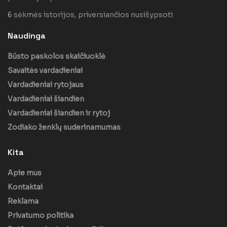
6 sėkmės istorijos, priversiančios nusišypsoti
Naudinga
Būsto paskolos skaičiuoklė
Savaitės vardadieniai
Vardadieniai rytojaus
Vardadieniai šiandien
Vardadieniai šiandien ir rytoj
Zodiako ženklų suderinamumas
Kita
Apie mus
Kontaktai
Reklama
Privatumo politika