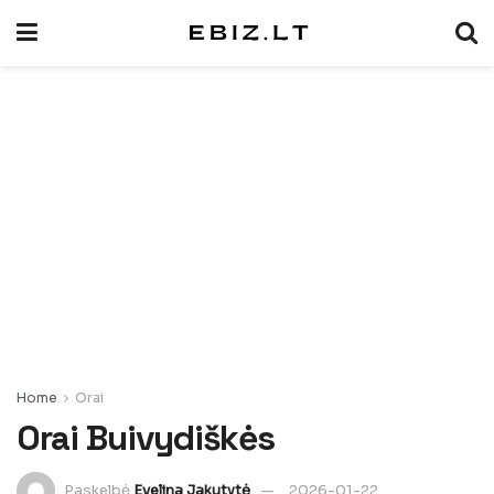
Home
Orai
Orai Buivydiškės
Paskelbė
Evelina Jakutytė
2026-01-22