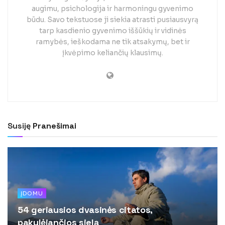
augimu, psichologija ir harmoningu gyvenimo
būdu. Savo tekstuose ji siekia atrasti pusiausvyrą
tarp kasdienio gyvenimo iššūkių ir vidinės
ramybės, ieškodama ne tik atsakymų, bet ir
įkvėpimo keliančių klausimų.
Susiję
Pranešimai
ĮDOMU
54 geriausios dvasinės citatos,
pakylėjančios sielą