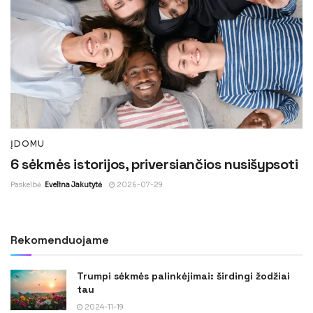
ĮDOMU
6 sėkmės istorijos, priversiančios nusišypsoti
Paskelbė
Evelina Jakutytė
2026-07-29
Rekomenduojame
Trumpi sėkmės palinkėjimai: širdingi žodžiai
tau
2024-11-19