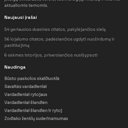
aktualiomis temomis.
Naujausi įrašai
54 geriausios dvasinės citatos, pakylėjančios sielą
56 lojalumo citatos, padėsiančios ugdyti nuoširdumą ir
pasitikėjimą
6 sėkmės istorijos, priversiančios nusišypsoti
Naudinga
Būsto paskolos skaičiuoklė
Savaitės vardadieniai
Vardadieniai rytojaus
Vardadieniai šiandien
Vardadieniai šiandien ir rytoj
Zodiako ženklų suderinamumas