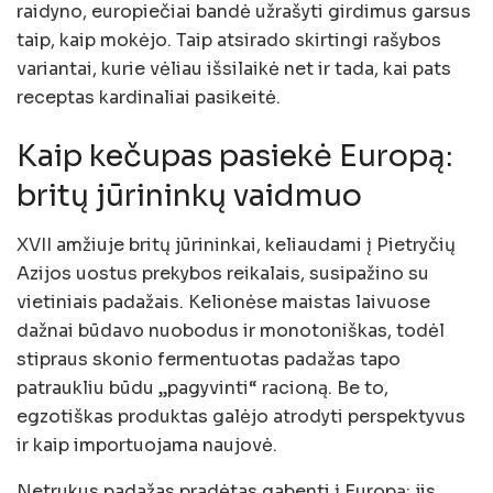
raidyno, europiečiai bandė užrašyti girdimus garsus
taip, kaip mokėjo. Taip atsirado skirtingi rašybos
variantai, kurie vėliau išsilaikė net ir tada, kai pats
receptas kardinaliai pasikeitė.
Kaip kečupas pasiekė Europą:
britų jūrininkų vaidmuo
XVII amžiuje britų jūrininkai, keliaudami į Pietryčių
Azijos uostus prekybos reikalais, susipažino su
vietiniais padažais. Kelionėse maistas laivuose
dažnai būdavo nuobodus ir monotoniškas, todėl
stipraus skonio fermentuotas padažas tapo
patraukliu būdu „pagyvinti“ racioną. Be to,
egzotiškas produktas galėjo atrodyti perspektyvus
ir kaip importuojama naujovė.
Netrukus padažas pradėtas gabenti į Europą: jis