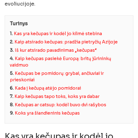
evoliucijoje.
Turinys
1.
Kas yra kečupas ir kodėl jo kilmė stebina
2.
Kaip atsirado kečupas: pradžia pietryčių Azijoje
3.
Iš kur atsirado pavadinimas „kečupas“
4.
Kaip kečupas pasiekė Europą: britų jūrininkų
vaidmuo
5.
Kečupas be pomidorų: grybai, ančiuviai ir
prieskoniai
6.
Kada į kečupą atėjo pomidorai
7.
Kaip kečupas tapo toks, koks yra dabar
8.
Kečupas ar catsup: kodėl buvo dvi rašybos
9.
Koks yra šiandieninis kečupas
Kas yra kečupas ir kodėl jo