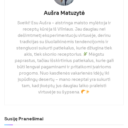
Aušra Matuzytė
Sveiki! Esu Aušra – aistringa maisto mylėtoja ir
receptų kūrėja iš Vilniaus. Jau daugiau nei
dešimtmetį eksperimentuoju virtuvėje, derinu
tradicijas su šiuolaikinėmis tendencijomis ir
stengiuosi sukurti patiekalus, kurie džiugina tiek
akis, tiek skonio receptorius.
Mėgstu
paprastus, tačiau išskirtinius patiekalus, kurie gali
būti lengvai pagaminami ir pritaikomi įvairioms
progoms. Nuo kasdienės vakarienės idėjų iki
įspūdingų desertų – mano receptai yra sukurti
tam, kad įkvėptų jus daugiau laiko praleisti
virtuvėje su šypsena.
Susiję
Pranešimai