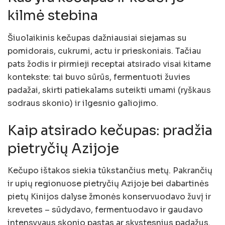
kilmė stebina
Šiuolaikinis kečupas dažniausiai siejamas su
pomidorais, cukrumi, actu ir prieskoniais. Tačiau
pats žodis ir pirmieji receptai atsirado visai kitame
kontekste: tai buvo sūrūs, fermentuoti žuvies
padažai, skirti patiekalams suteikti umami (ryškaus
sodraus skonio) ir ilgesnio galiojimo.
Kaip atsirado kečupas: pradžia
pietryčių Azijoje
Kečupo ištakos siekia tūkstančius metų. Pakrančių
ir upių regionuose pietryčių Azijoje bei dabartinės
pietų Kinijos dalyse žmonės konservuodavo žuvį ir
krevetes – sūdydavo, fermentuodavo ir gaudavo
intensyvaus skonio pastas ar skystesnius padažus.