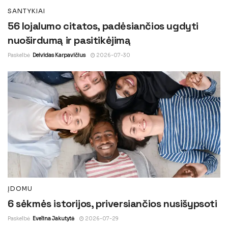
SANTYKIAI
56 lojalumo citatos, padėsiančios ugdyti
nuoširdumą ir pasitikėjimą
Paskelbė
Deividas Karpavičius
2026-07-30
ĮDOMU
6 sėkmės istorijos, priversiančios nusišypsoti
Paskelbė
Evelina Jakutytė
2026-07-29