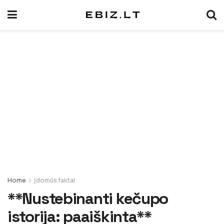
Home
Įdomūs faktai
**Nustebinanti kečupo
istorija: paaiškinta**