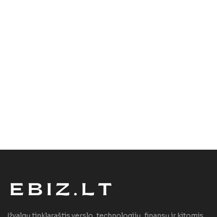
Įžvalgų tinklaraštis verslo, technologijų, finansų ir kitomis