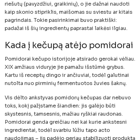
riešutų (pavyzdžiui, graikinių), o jie dažnai naudoti
kaip skonio stipriklis, maišomas su sviestu ar kitais
pagrindais. Tokie pasirinkimai buvo praktiški:
padažai iš šių ingredientų paprastai laikėsi ilgiau.
Kada į kečupą atėjo pomidorai
Pomidorai kečupo istorijoje atsirado gerokai vėliau.
XIX amžiaus viduryje jie pamažu išstūmė grybus.
Kartu iš receptų dingo ir ančiuviai, todėl galutinai
nutolta nuo pirminių fermentuotos žuvies šaknų.
Vis dėlto ankstyvas pomidorų kečupas dar nebuvo
toks, kokį pažįstame šiandien: jis galėjo būti
skystesnis, tamsesnis, mažiau ryškiai raudonas.
Pomidorai genda greičiau nei kai kurie ankstesni
ingredientai, todėl svarbiu lūžiu tapo acto
naudojimas – jis padėjo geriau stabilizuoti produktą