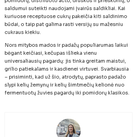
pomidorų, distiliuoto acto, druskos ir prieskonių, o
saldumui suteikti naudojami įvairūs saldikliai. Kai
kuriuose receptuose cukrų pakeičia kiti saldinimo
būdai, o taip pat galima rasti versijų su mažesniu
cukraus kiekiu.
Nors mitybos mados ir padažų populiarumas laikui
bėgant keičiasi, kečupas išlieka vienu
universaliausių pagardų: jis tinka greitam maistui,
grilio patiekalams ir kasdienei virtuvei. Svarbiausia
– prisiminti, kad už šio, atrodytų, paprasto padažo
slypi kelių žemynų ir kelių šimtmečių kelionė nuo
fermentuotų žuvies pagardų iki pomidorų klasikos.