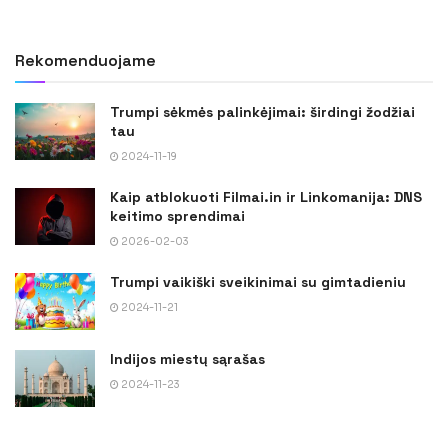
Rekomenduojame
Trumpi sėkmės palinkėjimai: širdingi žodžiai
tau
2024-11-19
Kaip atblokuoti Filmai.in ir Linkomanija: DNS
keitimo sprendimai
2026-02-03
Trumpi vaikiški sveikinimai su gimtadieniu
2024-11-21
Indijos miestų sąrašas
2024-11-23