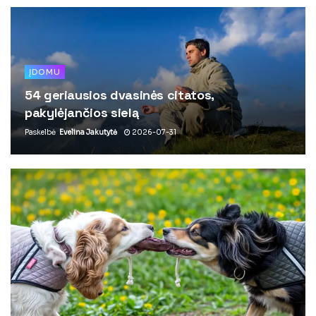
ĮDOMU
54 geriausios dvasinės citatos,
pakylėjančios sielą
Paskelbė
Evelina Jakutytė
2026-07-31