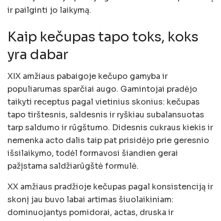
ir pailginti jo laikymą.
Kaip kečupas tapo toks, koks
yra dabar
XIX amžiaus pabaigoje kečupo gamyba ir
populiarumas sparčiai augo. Gamintojai pradėjo
taikyti receptus pagal vietinius skonius: kečupas
tapo tirštesnis, saldesnis ir ryškiau subalansuotas
tarp saldumo ir rūgštumo. Didesnis cukraus kiekis ir
nemenka acto dalis taip pat prisidėjo prie geresnio
išsilaikymo, todėl formavosi šiandien gerai
pažįstama saldžiarūgštė formulė.
XX amžiaus pradžioje kečupas pagal konsistenciją ir
skonį jau buvo labai artimas šiuolaikiniam:
dominuojantys pomidorai, actas, druska ir