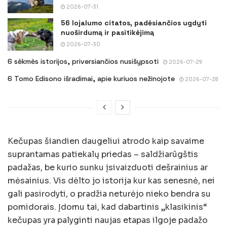
2026-07-31
56 lojalumo citatos, padėsiančios ugdyti
nuoširdumą ir pasitikėjimą
2026-07-30
6 sėkmės istorijos, priversiančios nusišypsoti
2026-07-29
6 Tomo Edisono išradimai, apie kuriuos nežinojote
2026-07-28
Kečupas šiandien daugeliui atrodo kaip savaime
suprantamas patiekalų priedas – saldžiarūgštis
padažas, be kurio sunku įsivaizduoti dešrainius ar
mėsainius. Vis dėlto jo istorija kur kas senesnė, nei
gali pasirodyti, o pradžia neturėjo nieko bendra su
pomidorais. Įdomu tai, kad dabartinis „klasikinis“
kečupas yra palyginti naujas etapas ilgoje padažo