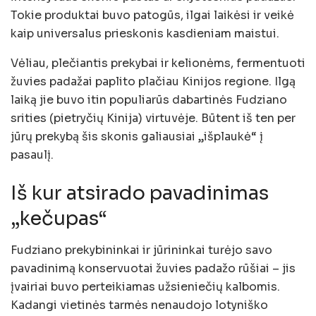
Tokie produktai buvo patogūs, ilgai laikėsi ir veikė
kaip universalus prieskonis kasdieniam maistui.
Vėliau, plečiantis prekybai ir kelionėms, fermentuoti
žuvies padažai paplito plačiau Kinijos regione. Ilgą
laiką jie buvo itin populiarūs dabartinės Fudziano
srities (pietryčių Kinija) virtuvėje. Būtent iš ten per
jūrų prekybą šis skonis galiausiai „išplaukė“ į
pasaulį.
Iš kur atsirado pavadinimas
„kečupas“
Fudziano prekybininkai ir jūrininkai turėjo savo
pavadinimą konservuotai žuvies padažo rūšiai – jis
įvairiai buvo perteikiamas užsieniečių kalbomis.
Kadangi vietinės tarmės nenaudojo lotyniško