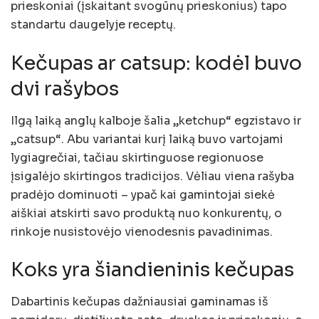
prieskoniai (įskaitant svogūnų prieskonius) tapo
standartu daugelyje receptų.
Kečupas ar catsup: kodėl buvo
dvi rašybos
Ilgą laiką anglų kalboje šalia „ketchup“ egzistavo ir
„catsup“. Abu variantai kurį laiką buvo vartojami
lygiagrečiai, tačiau skirtinguose regionuose
įsigalėjo skirtingos tradicijos. Vėliau viena rašyba
pradėjo dominuoti – ypač kai gamintojai siekė
aiškiai atskirti savo produktą nuo konkurentų, o
rinkoje nusistovėjo vienodesnis pavadinimas.
Koks yra šiandieninis kečupas
Dabartinis kečupas dažniausiai gaminamas iš