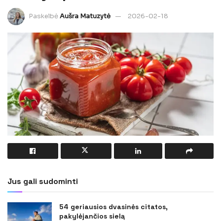
Paskelbė
Aušra Matuzytė
2026-02-18
Jus gali sudominti
54 geriausios dvasinės citatos,
pakylėjančios sielą