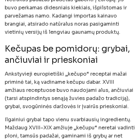
buvo perkamas didesniais kiekiais, išpilstomas ir
parvežamas namo. Kadangi importas kainavo
brangiai, atsirado natūralus noras pasigaminti
vietinių versijų iš lengviau gaunamų produktų.
Kečupas be pomidorų: grybai,
ančiuviai ir prieskoniai
Ankstyvieji europietiški „kečupo“ receptai mažai
priminė tai, ką vadiname kečupu dabar. XVIII
amžiaus receptuose buvo naudojami alus, ančiuviai
(tarsi atspindintys senąją žuvies padažo tradiciją),
grybai, svogūninės daržovės ir įvairūs prieskoniai.
Ilgainiui grybai tapo vienu svarbiausių ingredientų.
Maždaug XVIII–XIX amžiuje „kečupu“ neretai vadinti
ploni, tamsūs padažai, gaminami iš grybų ar net