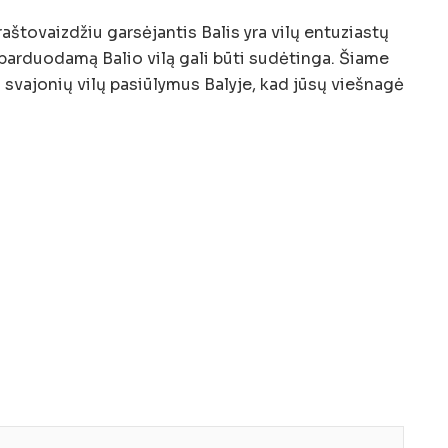
raštovaizdžiu garsėjantis Balis yra vilų entuziastų
ą parduodamą Balio vilą gali būti sudėtinga. Šiame
ti svajonių vilų pasiūlymus Balyje, kad jūsų viešnagė