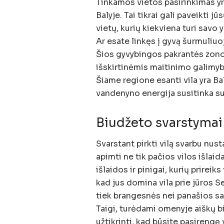
Tinkamos vietos pasirinkimas yr
Balyje. Tai tikrai gali paveikti jū
vietų, kurių kiekviena turi savo 
Ar esate linkęs į gyvą šurmuliu
Šios gyvybingos pakrantės zono
išskirtinėmis maitinimo galimy
Šiame regione esanti vila yra Ba
vandenyno energija susitinka su
Biudžeto svarstymai
Svarstant pirkti vilą svarbu nus
apimti ne tik pačios vilos išlaid
išlaidos ir pinigai, kurių prireik
kad jus domina vila prie jūros S
tiek brangesnės nei panašios sa
Taigi, turėdami omenyje aiškų bi
užtikrinti, kad būsite pasireng