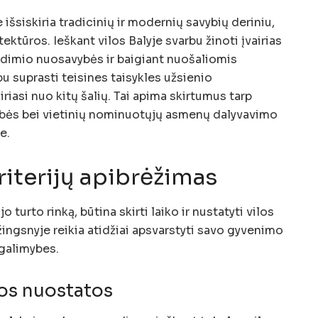
išsiskiria tradicinių ir modernių savybių deriniu,
tektūros. Ieškant vilos Balyje svarbu žinoti įvairias
dimio nuosavybės ir baigiant nuošaliomis
u suprasti teisines taisykles užsienio
riasi nuo kitų šalių. Tai apima skirtumus tarp
ės bei vietinių nominuotųjų asmenų dalyvavimo
e.
kriterijų apibrėžimas
 turto rinką, būtina skirti laiko ir nustatyti vilos
 žingsnyje reikia atidžiai apsvarstyti savo gyvenimo
 galimybes.
tos nuostatos