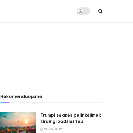
Rekomenduojame
Trumpi sėkmės palinkėjimai:
širdingi žodžiai tau
2024-11-19