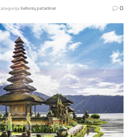
0
Kategorija
Kelionių patarimai