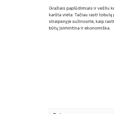
Gražiais paplūdimiais ir vešliu k
karšta vieta. Tačiau rasti tobul
straipsnyje sužinosite, kaip ras
būtų įsimintina ir ekonomiška.