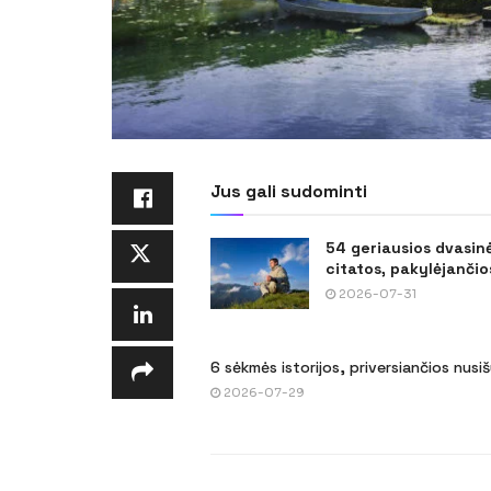
Jus gali sudominti
54 geriausios dvasin
citatos, pakylėjančios
2026-07-31
6 sėkmės istorijos, priversiančios nusi
2026-07-29