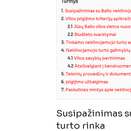
Turinys
1.
Susipažinimas su Balio nekilnoj
2.
Vilos įsigijimo kriterijų apibrė
2.1
Jūsų Balio vilos vietos nuo
2.2
Biudžeto svarstymai
3.
Tinkamo nekilnojamojo turto a
4.
Nekilnojamojo turto galimybių
4.1
Vilos savybių įvertinimas
4.2
Atsižvelgiant į bendruomenę
5.
Teisinių procedūrų ir dokumen
6.
Įsigijimo užbaigimas
7.
Paskutinės mintys apie nekilnoj
Susipažinimas s
turto rinka