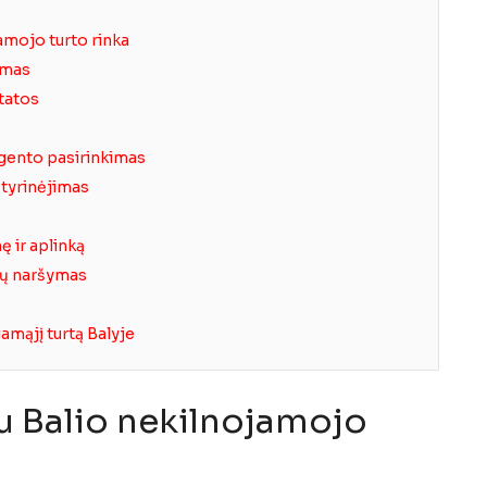
amojo turto rinka
žimas
statos
gento pasirinkimas
 tyrinėjimas
 ir aplinką
tų naršymas
amąjį turtą Balyje
u Balio nekilnojamojo