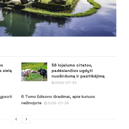
ės
56 lojalumo citatos,
 sielą
padėsiančios ugdyti
nuoširdumą ir pasitikėjimą
2026-07-30
šypsoti
6 Tomo Edisono išradimai, apie kuriuos
nežinojote
2026-07-28