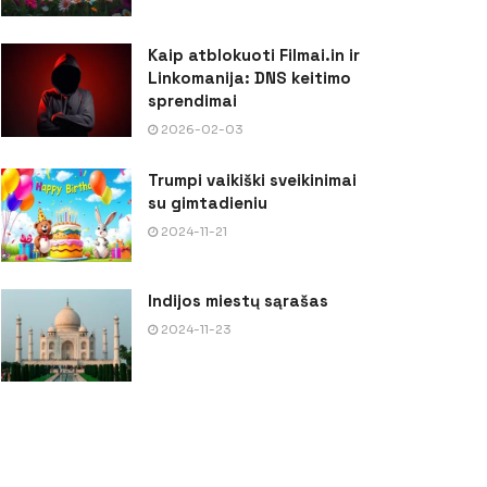
Kaip atblokuoti Filmai.in ir
Linkomanija: DNS keitimo
sprendimai
2026-02-03
Trumpi vaikiški sveikinimai
su gimtadieniu
2024-11-21
Indijos miestų sąrašas
2024-11-23