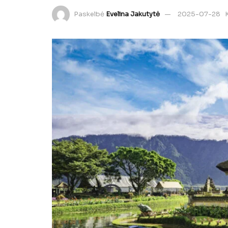
Paskelbė
Evelina Jakutytė
2025-07-28