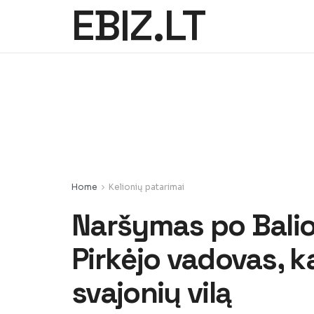
EBIZ.LT
Home
Kelionių patarimai
Naršymas po Balio 
Pirkėjo vadovas, k
svajonių vilą