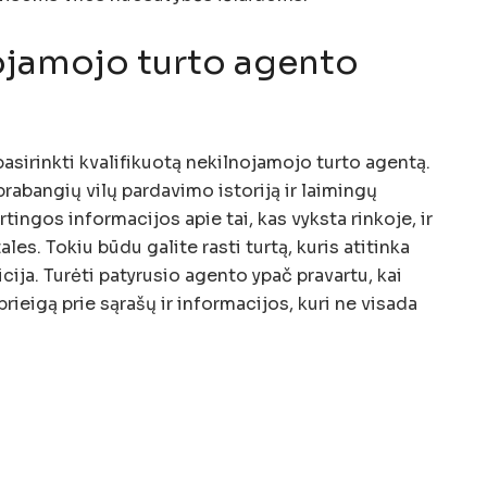
ojamojo turto agento
 pasirinkti kvalifikuotą nekilnojamojo turto agentą.
prabangių vilų pardavimo istoriją ir laimingų
rtingos informacijos apie tai, kas vyksta rinkoje, ir
ales. Tokiu būdu galite rasti turtą, kuris atitinka
ticija. Turėti patyrusio agento ypač pravartu, kai
 prieigą prie sąrašų ir informacijos, kuri ne visada