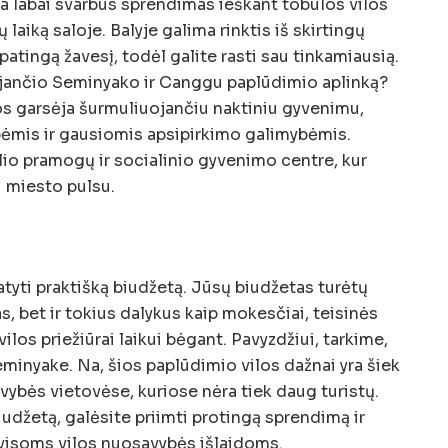
a labai svarbus sprendimas ieškant tobulos vilos
sų laiką saloje. Balyje galima rinktis iš skirtingų
ypatingą žavesį, todėl galite rasti sau tinkamiausią.
ojančio Seminyako ir Canggu paplūdimio aplinką?
s garsėja šurmuliuojančiu naktiniu gyvenimu,
bėmis ir gausiomis apsipirkimo galimybėmis.
lio pramogų ir socialinio gyvenimo centre, kur
 miesto pulsu.
tatyti praktišką biudžetą. Jūsų biudžetas turėtų
as, bet ir tokius dalykus kaip mokesčiai, teisinės
s vilos priežiūrai laikui bėgant. Pavyzdžiui, tarkime,
eminyake. Na, šios paplūdimio vilos dažnai yra šiek
vybės vietovėse, kuriose nėra tiek daug turistų.
udžetą, galėsite priimti protingą sprendimą ir
ę visoms vilos nuosavybės išlaidoms.