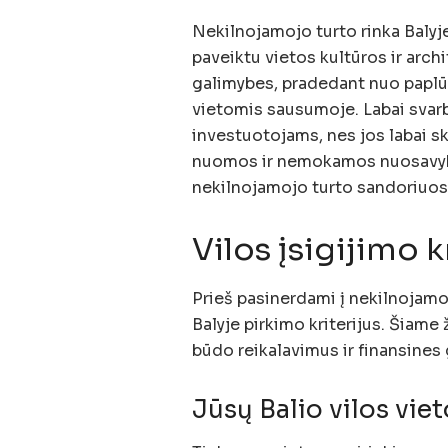
Nekilnojamojo turto rinka Balyje 
paveiktu vietos kultūros ir archi
galimybes, pradedant nuo paplū
vietomis sausumoje. Labai svarb
investuotojams, nes jos labai ski
nuomos ir nemokamos nuosavyb
nekilnojamojo turto sandoriuos
Vilos įsigijimo 
Prieš pasinerdami į nekilnojamojo
Balyje pirkimo kriterijus. Šiame
būdo reikalavimus ir finansines
Jūsų Balio vilos vie