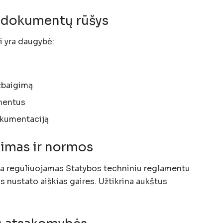
 dokumentų rūšys
 yra daugybė:
užbaigimą
mentus
okumentaciją
vimas ir normos
a reguliuojamas Statybos techniniu reglamentu
as nustato aiškias gaires. Užtikrina aukštus