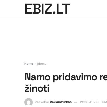
EBIZ.LT
Home
Įdomu
Namo pridavimo re
žinoti
Paskelbė
Reklamininkas
2025-01-26
Kat