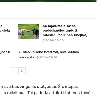
ės
56 lojalumo citatos,
 sielą
padėsiančios ugdyti
nuoširdumą ir pasitikėjimą
2026-07-30
šypsoti
6 Tomo Edisono išradimai, apie kuriuos
nežinojote
2026-07-28
ir svarbus žingsnis statybose. Šis etapas
isus reikšimus. Tai padeda atitikti Lietuvos teisės