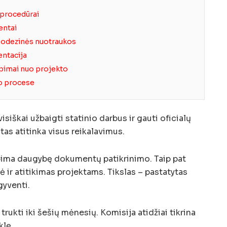
 procedūrai
entai
geodezinės nuotraukos
entacija
ypimai nuo projekto
o procese
iškai užbaigti statinio darbus ir gauti oficialų
tas atitinka visus reikalavimus.
pima daugybę dokumentų patikrinimo. Taip pat
ė ir atitikimas projektams. Tikslas – pastatytas
gyventi.
ukti iki šešių mėnesių. Komisija atidžiai tikrina
klę.