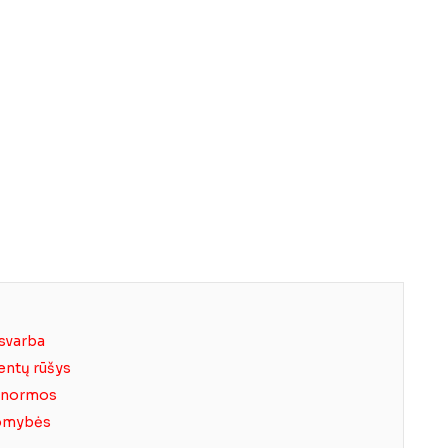
svarba
ntų rūšys
r normos
akomybės