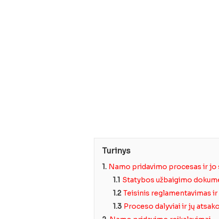
Turinys
1.
Namo pridavimo procesas ir jo 
1.1
Statybos užbaigimo dokume
1.2
Teisinis reglamentavimas i
1.3
Proceso dalyviai ir jų ats