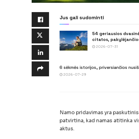
Jus gali sudominti
54 geriausios dvasin
citatos, pakylėjančios
2026-07-31
6 sėkmės istorijos, priversiančios nusi
2026-07-29
Namo pridavimas yra paskutinis 
patvirtina, kad namas atitinka v
aktus.