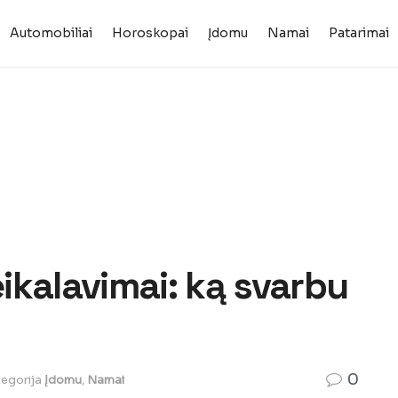
Automobiliai
Horoskopai
Įdomu
Namai
Patarimai
ikalavimai: ką svarbu
0
egorija
Įdomu
,
Namai