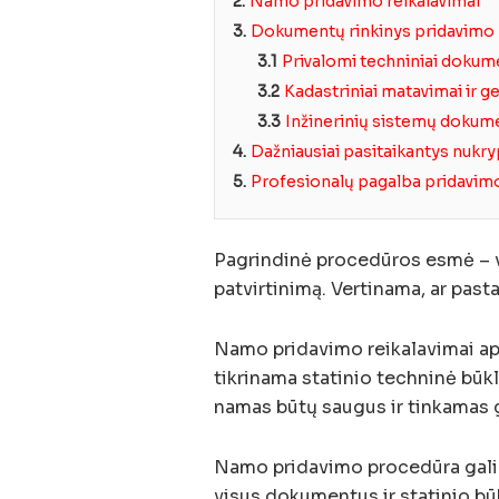
2.
Namo pridavimo reikalavimai
3.
Dokumentų rinkinys pridavimo
3.1
Privalomi techniniai dokum
3.2
Kadastriniai matavimai ir 
3.3
Inžinerinių sistemų dokum
4.
Dažniausiai pasitaikantys nukr
5.
Profesionalų pagalba pridavim
Pagrindinė procedūros esmė – vis
patvirtinimą. Vertinama, ar pasta
Namo pridavimo reikalavimai a
tikrinama statinio techninė būkl
namas būtų saugus ir tinkamas 
Namo pridavimo procedūra gali tr
visus dokumentus ir statinio bū