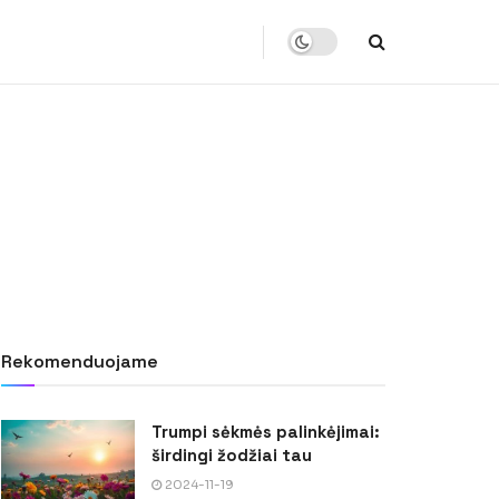
Rekomenduojame
Trumpi sėkmės palinkėjimai:
širdingi žodžiai tau
2024-11-19