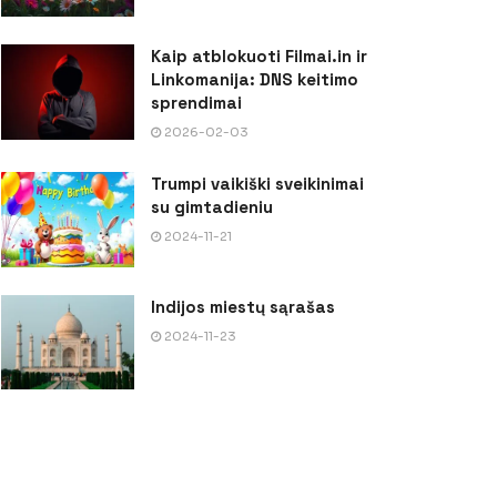
Kaip atblokuoti Filmai.in ir
Linkomanija: DNS keitimo
sprendimai
2026-02-03
Trumpi vaikiški sveikinimai
su gimtadieniu
2024-11-21
Indijos miestų sąrašas
2024-11-23