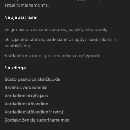
aktualiomis temomis.
Naujausi įrašai
54 geriausios dvasinės citatos, pakylėjančios sielą
56 lojalumo citatos, padėsiančios ugdyti nuoširdumą ir
pasitikėjimą
6 sėkmės istorijos, priversiančios nusišypsoti
Naudinga
Būsto paskolos skaičiuoklė
Savaitės vardadieniai
Vardadieniai rytojaus
Vardadieniai šiandien
Vardadieniai šiandien ir rytoj
Zodiako ženklų suderinamumas