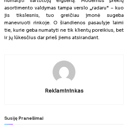
numatyti vartotojų elgseną. Modernus prekių
asortimento valdymas tampa verslo „radaru“ – kuo
jis tikslesnis, tuo greičiau įmonė sugeba
manevruoti rinkoje. O šiandienos pasaulyje laimi
tie, kurie geba numatyti ne tik klientų poreikius, bet
ir jų lūkesčius dar prieš jiems atsirandant.
Reklamininkas
Susiję
Pranešimai