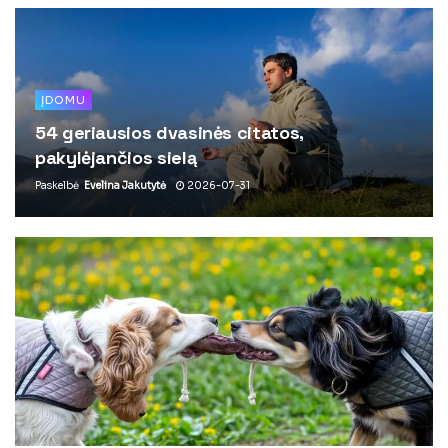
ĮDOMU
54 geriausios dvasinės citatos,
pakylėjančios sielą
Paskelbė
Evelina Jakutytė
2026-07-31