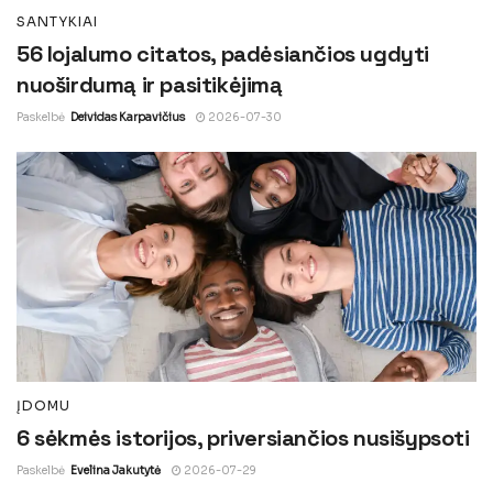
SANTYKIAI
56 lojalumo citatos, padėsiančios ugdyti
nuoširdumą ir pasitikėjimą
Paskelbė
Deividas Karpavičius
2026-07-30
ĮDOMU
6 sėkmės istorijos, priversiančios nusišypsoti
Paskelbė
Evelina Jakutytė
2026-07-29