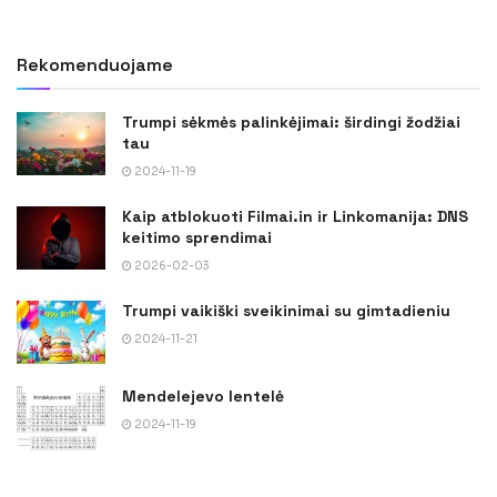
Rekomenduojame
Trumpi sėkmės palinkėjimai: širdingi žodžiai
tau
2024-11-19
Kaip atblokuoti Filmai.in ir Linkomanija: DNS
keitimo sprendimai
2026-02-03
Trumpi vaikiški sveikinimai su gimtadieniu
2024-11-21
Mendelejevo lentelė
2024-11-19