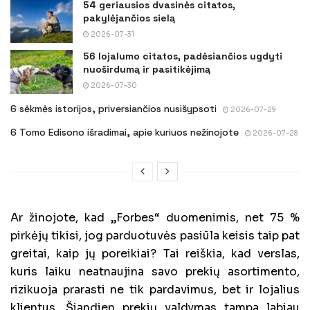
54 geriausios dvasinės citatos,
pakylėjančios sielą
2026-07-31
56 lojalumo citatos, padėsiančios ugdyti
nuoširdumą ir pasitikėjimą
2026-07-30
6 sėkmės istorijos, priversiančios nusišypsoti
2026-07-29
6 Tomo Edisono išradimai, apie kuriuos nežinojote
2026-07-28
Ar žinojote, kad „Forbes“ duomenimis, net 75 %
pirkėjų tikisi, jog parduotuvės pasiūla keisis taip pat
greitai, kaip jų poreikiai? Tai reiškia, kad verslas,
kuris laiku neatnaujina savo prekių asortimento,
rizikuoja prarasti ne tik pardavimus, bet ir lojalius
klientus. Šiandien prekių valdymas tampa labiau