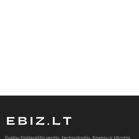
Įžvalgų tinklaraštis verslo, technologijų, finansų ir kitomis