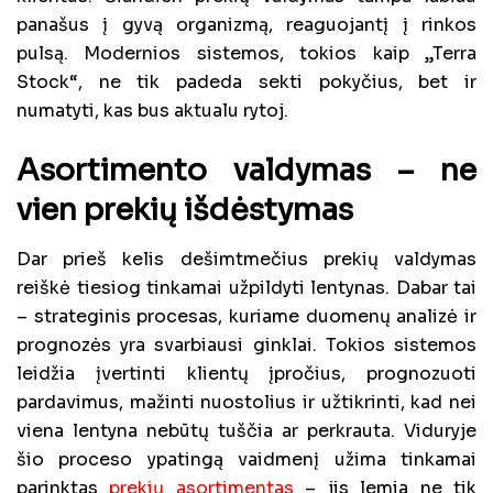
panašus į gyvą organizmą, reaguojantį į rinkos
pulsą. Modernios sistemos, tokios kaip „Terra
Stock“, ne tik padeda sekti pokyčius, bet ir
numatyti, kas bus aktualu rytoj.
Asortimento valdymas – ne
vien prekių išdėstymas
Dar prieš kelis dešimtmečius prekių valdymas
reiškė tiesiog tinkamai užpildyti lentynas. Dabar tai
– strateginis procesas, kuriame duomenų analizė ir
prognozės yra svarbiausi ginklai. Tokios sistemos
leidžia įvertinti klientų įpročius, prognozuoti
pardavimus, mažinti nuostolius ir užtikrinti, kad nei
viena lentyna nebūtų tuščia ar perkrauta. Viduryje
šio proceso ypatingą vaidmenį užima tinkamai
parinktas
prekių asortimentas
– jis lemia ne tik