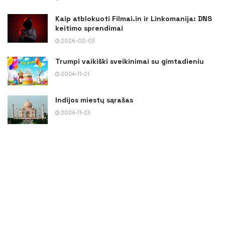
Kaip atblokuoti Filmai.in ir Linkomanija: DNS
keitimo sprendimai
2026-02-03
Trumpi vaikiški sveikinimai su gimtadieniu
2024-11-21
Indijos miestų sąrašas
2024-11-23