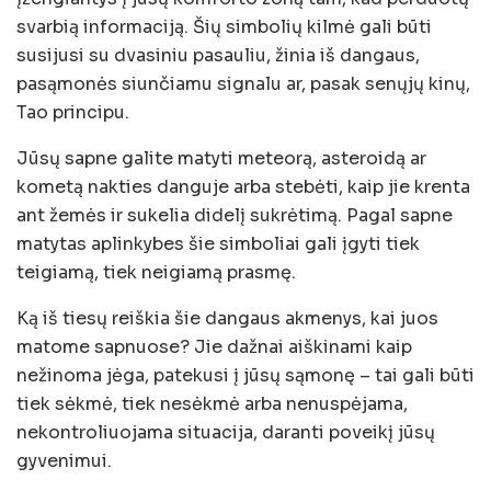
svarbią informaciją. Šių simbolių kilmė gali būti
susijusi su dvasiniu pasauliu, žinia iš dangaus,
pasąmonės siunčiamu signalu ar, pasak senųjų kinų,
Tao principu.
Jūsų sapne galite matyti meteorą, asteroidą ar
kometą nakties danguje arba stebėti, kaip jie krenta
ant žemės ir sukelia didelį sukrėtimą. Pagal sapne
matytas aplinkybes šie simboliai gali įgyti tiek
teigiamą, tiek neigiamą prasmę.
Ką iš tiesų reiškia šie dangaus akmenys, kai juos
matome sapnuose? Jie dažnai aiškinami kaip
nežinoma jėga, patekusi į jūsų sąmonę – tai gali būti
tiek sėkmė, tiek nesėkmė arba nenuspėjama,
nekontroliuojama situacija, daranti poveikį jūsų
gyvenimui.