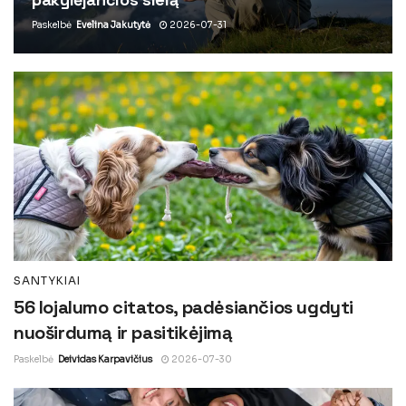
Paskelbė
Evelina Jakutytė
2026-07-31
SANTYKIAI
56 lojalumo citatos, padėsiančios ugdyti
nuoširdumą ir pasitikėjimą
Paskelbė
Deividas Karpavičius
2026-07-30