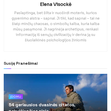
Elena Visockė
Paslaptinga, bet šilta ir nuoširdi moteris, kurios
gyvenimo aistra – sapnai. Ji tiki, kad sapnai – tai ne
šiaip minčių chaosas, o simbolių kalba, kuria kalba
mūsų pasąmonė. Ji nagrinėja archetipus, renkasi
informaciją iš senųjų civilizacijų ir derina ją su
šiuolaikinės psichologijos žiniomis
Susiję
Pranešimai
ĮDOMU
54 geriausios dvasinės citatos,
pakylėjančios sielą