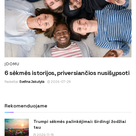
ĮDOMU
6 sėkmės istorijos, priversiančios nusišypsoti
Paskelbė
Evelina Jakutytė
2026-07-29
Rekomenduojame
Trumpi sėkmės palinkėjimai: širdingi žodžiai
tau
2024-11-19