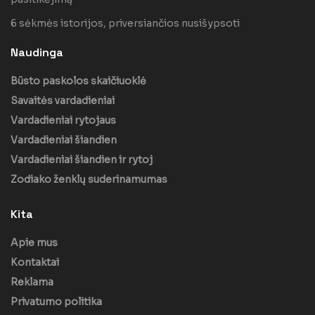
6 sėkmės istorijos, priversiančios nusišypsoti
Naudinga
Būsto paskolos skaičiuoklė
Savaitės vardadieniai
Vardadieniai rytojaus
Vardadieniai šiandien
Vardadieniai šiandien ir rytoj
Zodiako ženklų suderinamumas
Kita
Apie mus
Kontaktai
Reklama
Privatumo politika