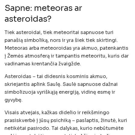
Sapne: meteoras ar
asteroidas?
Tiek asteroidai, tiek meteoritai sapnuose turi
panašią simboliką, nors ir yra šiek tiek skirtingi.
Meteoras arba meteoroidas yra akmuo, patenkantis
į Žemės atmosferą ir tampantis meteoritu, kuris dar
vadinamas krentančia žvaigžde.
Asteroidas – tai didesnis kosminis akmuo,
skriejantis aplink Saulę. Saulė sapnuose dažnai
simbolizuoja vyriškąją energiją, vidinę esmę ir
gyvybę.
Visais atvejais, kažkas didelio ir reikšmingo
prasiskverbė į jūsų psichiką – paslaptis, žinutė, kuri
netikėtai pasirodo. Tai dalykas, kurio nebūtumėte