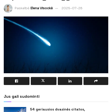
Paskelbė
Elena Visockė
2025-07-28
Jus gali sudominti
54 geriausios dvasinės citatos,