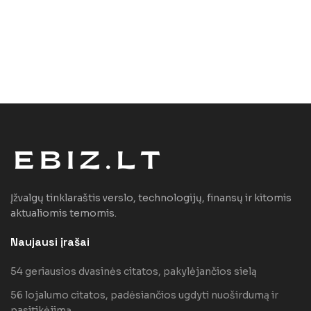
Įžvalgų tinklaraštis verslo, technologijų, finansų ir kitomis
aktualiomis temomis.
Naujausi įrašai
54 geriausios dvasinės citatos, pakylėjančios sielą
56 lojalumo citatos, padėsiančios ugdyti nuoširdumą ir
pasitikėjimą