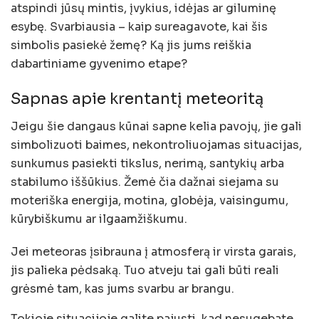
atspindi jūsų mintis, įvykius, idėjas ar giluminę
esybę. Svarbiausia – kaip sureagavote, kai šis
simbolis pasiekė žemę? Ką jis jums reiškia
dabartiniame gyvenimo etape?
Sapnas apie krentantį meteoritą
Jeigu šie dangaus kūnai sapne kelia pavojų, jie gali
simbolizuoti baimes, nekontroliuojamas situacijas,
sunkumus pasiekti tikslus, nerimą, santykių arba
stabilumo iššūkius. Žemė čia dažnai siejama su
moteriška energija, motina, globėja, vaisingumu,
kūrybiškumu ar ilgaamžiškumu.
Jei meteoras įsibrauna į atmosferą ir virsta garais,
jis palieka pėdsaką. Tuo atveju tai gali būti reali
grėsmė tam, kas jums svarbu ar brangu.
Tokioje situacijoje galite pajusti, kad nesugebate