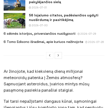
pakylėjančios sielą
2026-07-31
56 lojalumo citatos, padėsiančios ugdyti
nuoširdumą ir pasitikėjimą
2026-07-30
6 sėkmės istorijos, priversiančios nusišypsoti
2026-07-29
6 Tomo Edisono išradimai, apie kuriuos nežinojote
2026-07-28
Ar žinojote, kad kiekvieną dieną milijonai
meteoroidų patenka į Žemės atmosferą?
Sapnuojant asteroidus, įvairios mintys mūsų
pasąmonę pasiekia panašiai staigiai.
Tai tarsi nepažįstami dangaus kūnai, sąmoningai
įžengiantys į jūsų komforto zoną tam, kad perduotų