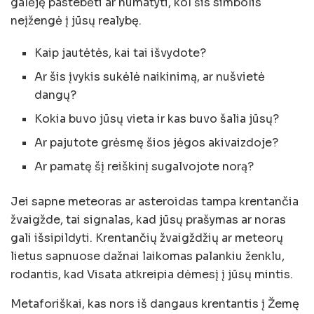
galėję pastebėti ar numatyti, kol šis simbolis
neįžengė į jūsų realybę.
Kaip jautėtės, kai tai išvydote?
Ar šis įvykis sukėlė naikinimą, ar nušvietė
dangų?
Kokia buvo jūsų vieta ir kas buvo šalia jūsų?
Ar pajutote grėsmę šios jėgos akivaizdoje?
Ar pamatę šį reiškinį sugalvojote norą?
Jei sapne meteoras ar asteroidas tampa krentančia
žvaigžde, tai signalas, kad jūsų prašymas ar noras
gali išsipildyti. Krentančių žvaigždžių ar meteorų
lietus sapnuose dažnai laikomas palankiu ženklu,
rodantis, kad Visata atkreipia dėmesį į jūsų mintis.
Metaforiškai, kas nors iš dangaus krentantis į Žemę