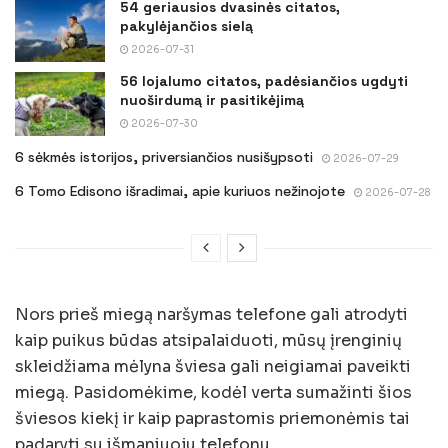
54 geriausios dvasinės citatos,
pakylėjančios sielą
2026-07-31
56 lojalumo citatos, padėsiančios ugdyti
nuoširdumą ir pasitikėjimą
2026-07-30
6 sėkmės istorijos, priversiančios nusišypsoti
2026-07-29
6 Tomo Edisono išradimai, apie kuriuos nežinojote
2026-07-28
Nors prieš miegą naršymas telefone gali atrodyti
kaip puikus būdas atsipalaiduoti, mūsų įrenginių
skleidžiama mėlyna šviesa gali neigiamai paveikti
miegą. Pasidomėkime, kodėl verta sumažinti šios
šviesos kiekį ir kaip paprastomis priemonėmis tai
padaryti su išmaniuoju telefonu.