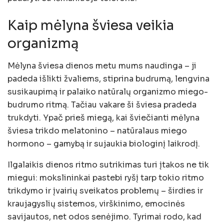
Kaip mėlyna šviesa veikia
organizmą
Mėlyna šviesa dienos metu mums naudinga – ji
padeda išlikti žvaliems, stiprina budrumą, lengvina
susikaupimą ir palaiko natūralų organizmo miego-
budrumo ritmą. Tačiau vakare ši šviesa pradeda
trukdyti. Ypač prieš miegą, kai šviečianti mėlyna
šviesa trikdo melatonino – natūralaus miego
hormono – gamybą ir sujaukia biologinį laikrodį.
Ilgalaikis dienos ritmo sutrikimas turi įtakos ne tik
miegui: mokslininkai pastebi ryšį tarp tokio ritmo
trikdymo ir įvairių sveikatos problemų – širdies ir
kraujagyslių sistemos, virškinimo, emocinės
savijautos, net odos senėjimo. Tyrimai rodo, kad