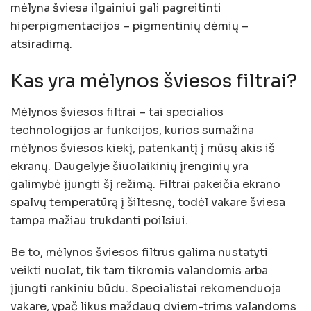
mėlyna šviesa ilgainiui gali pagreitinti
hiperpigmentacijos – pigmentinių dėmių –
atsiradimą.
Kas yra mėlynos šviesos filtrai?
Mėlynos šviesos filtrai – tai specialios
technologijos ar funkcijos, kurios sumažina
mėlynos šviesos kiekį, patenkantį į mūsų akis iš
ekranų. Daugelyje šiuolaikinių įrenginių yra
galimybė įjungti šį režimą. Filtrai pakeičia ekrano
spalvų temperatūrą į šiltesnę, todėl vakare šviesa
tampa mažiau trukdanti poilsiui.
Be to, mėlynos šviesos filtrus galima nustatyti
veikti nuolat, tik tam tikromis valandomis arba
įjungti rankiniu būdu. Specialistai rekomenduoja
vakare, ypač likus maždaug dviem-trims valandoms