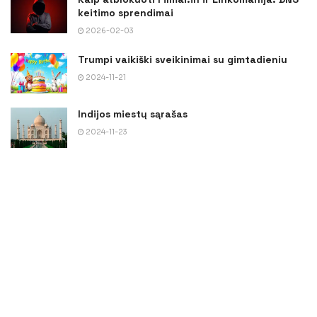
keitimo sprendimai
2026-02-03
Trumpi vaikiški sveikinimai su gimtadieniu
2024-11-21
Indijos miestų sąrašas
2024-11-23