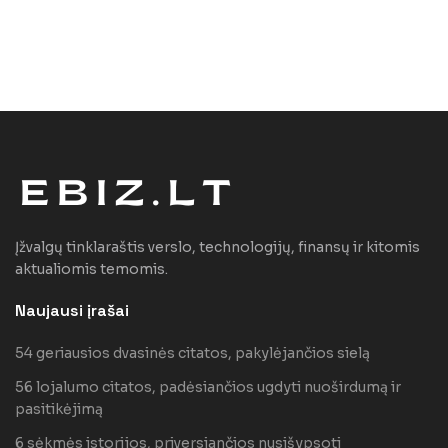
Įžvalgų tinklaraštis verslo, technologijų, finansų ir kitomis
aktualiomis temomis.
Naujausi įrašai
54 geriausios dvasinės citatos, pakylėjančios sielą
56 lojalumo citatos, padėsiančios ugdyti nuoširdumą ir
pasitikėjimą
6 sėkmės istorijos, priversiančios nusišypsoti