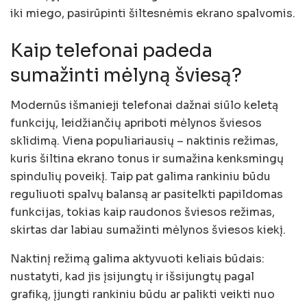
iki miego, pasirūpinti šiltesnėmis ekrano spalvomis.
Kaip telefonai padeda
sumažinti mėlyną šviesą?
Modernūs išmanieji telefonai dažnai siūlo keletą
funkcijų, leidžiančių apriboti mėlynos šviesos
sklidimą. Viena populiariausių – naktinis režimas,
kuris šiltina ekrano tonus ir sumažina kenksmingų
spindulių poveikį. Taip pat galima rankiniu būdu
reguliuoti spalvų balansą ar pasitelkti papildomas
funkcijas, tokias kaip raudonos šviesos režimas,
skirtas dar labiau sumažinti mėlynos šviesos kiekį.
Naktinį režimą galima aktyvuoti keliais būdais:
nustatyti, kad jis įsijungtų ir išsijungtų pagal
grafiką, įjungti rankiniu būdu ar palikti veikti nuo