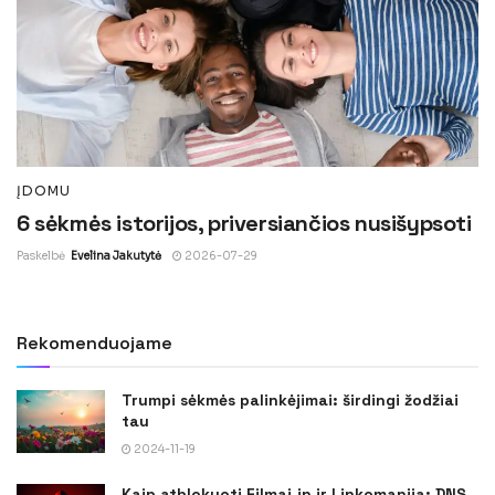
ĮDOMU
6 sėkmės istorijos, priversiančios nusišypsoti
Paskelbė
Evelina Jakutytė
2026-07-29
Rekomenduojame
Trumpi sėkmės palinkėjimai: širdingi žodžiai
tau
2024-11-19
Kaip atblokuoti Filmai.in ir Linkomanija: DNS