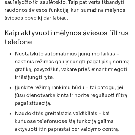
saulėlydžio iki saulėtekio. Taip pat verta išbandyti
raudonos šviesos funkciją, kuri sumažina mėlynos
šviesos poveikį dar labiau.
Kaip aktyvuoti mėlynos šviesos filtrus
telefone
Nustatykite automatinius įjungimo laikus –
naktinis režimas gali įsijungti pagal jūsų norimą
grafiką, pavyzdžiui, vakare prieš einant miegoti
ir išsijungti ryte.
Įjunkite režimą rankiniu būdu – tai patogu, jei
jūsų dienotvarkė kinta ir norite reguliuoti filtrą
pagal situaciją.
Naudokitės greitaisiais valdikliais – kai
kuriuose telefonuose šią funkciją galima
aktyvuoti itin paprastai per valdymo centrą.