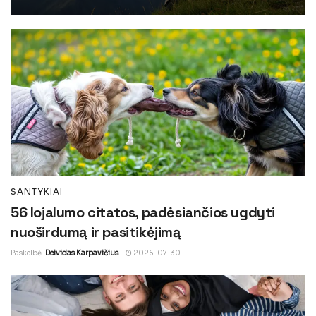
SANTYKIAI
56 lojalumo citatos, padėsiančios ugdyti
nuoširdumą ir pasitikėjimą
Paskelbė
Deividas Karpavičius
2026-07-30