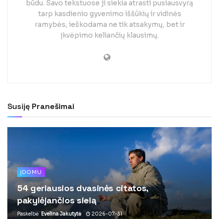
būdu. Savo tekstuose ji siekia atrasti pusiausvyrą
tarp kasdienio gyvenimo iššūkių ir vidinės
ramybės, ieškodama ne tik atsakymų, bet ir
įkvėpimo keliančių klausimų.
Susiję
Pranešimai
ĮDOMU
54 geriausios dvasinės citatos,
pakylėjančios sielą
Paskelbė
Evelina Jakutytė
2026-07-31