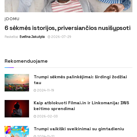
ĮDOMU
6 sėkmės istorijos, priversiančios nusišypsoti
Paskelbė
Evelina Jakutytė
2026-07-29
Rekomenduojame
Trumpi sėkmės palinkėjimai: širdingi žodžiai
tau
2024-11-19
Kaip atblokuoti Filmai.in ir Linkomanija: DNS
keitimo sprendimai
2026-02-03
Trumpi vaikiški sveikinimai su gimtadieniu
2024-11-21