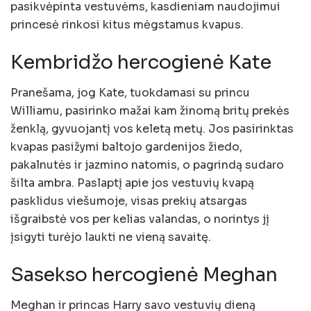
pasikvėpinta vestuvėms, kasdieniam naudojimui
princesė rinkosi kitus mėgstamus kvapus.
Kembridžo hercogienė Kate
Pranešama, jog Kate, tuokdamasi su princu
Williamu, pasirinko mažai kam žinomą britų prekės
ženklą, gyvuojantį vos keletą metų. Jos pasirinktas
kvapas pasižymi baltojo gardenijos žiedo,
pakalnutės ir jazmino natomis, o pagrindą sudaro
šilta ambra. Paslaptį apie jos vestuvių kvapą
pasklidus viešumoje, visas prekių atsargas
išgraibstė vos per kelias valandas, o norintys jį
įsigyti turėjo laukti ne vieną savaitę.
Sasekso hercogienė Meghan
Meghan ir princas Harry savo vestuvių dieną