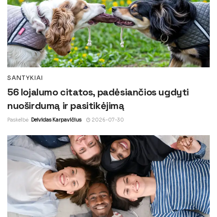
SANTYKIAI
56 lojalumo citatos, padėsiančios ugdyti
nuoširdumą ir pasitikėjimą
Paskelbė
Deividas Karpavičius
2026-07-30