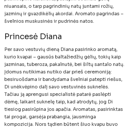
niuansais, o tarp pagrindinių natų juntami rožių,
jazminų ir gvazdikėlių akordai. Aromato pagrindas –
švelnios muskusinės ir pudrinės natos.
Princesė Diana
Per savo vestuvių dieną Diana pasirinko aromatą,
kurio kvapai – gausūs baltažiedžių gėlių, tokių kaip
jazminas, tuberoza, pakalnutė, bei šiltų santalo natų.
Įdomus nutikimas nutiko dar prieš ceremoniją:
besiruošdama ir bandydama švelniai patepti riešus,
Di unėkvėpino dalį savo vestuvinės suknelės.
Tačiau ją aprengusi specialistė patarė paslėpti
dėmę, laikant suknelę taip, kad atrodytų, jog Di
tiesiog pasirūpina jos apačia. Aromatas, pasirinktas
tai progai, garsėja prabangia, jausminga
kompozicija. Nors tądien būtent šiuo kvapu buvo