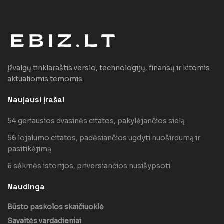
Įžvalgų tinklaraštis verslo, technologijų, finansų ir kitomis
aktualiomis temomis.
Naujausi įrašai
54 geriausios dvasinės citatos, pakylėjančios sielą
56 lojalumo citatos, padėsiančios ugdyti nuoširdumą ir
pasitikėjimą
6 sėkmės istorijos, priversiančios nusišypsoti
Naudinga
Būsto paskolos skaičiuoklė
Savaitės vardadieniai