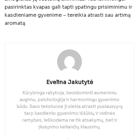
pasirinktas kvapas gali tapti ypatingu prisiminimu ir
kasdieniame gyvenime – tereikia atrasti sau artimą
aromatą.
Evelina Jakutytė
Kūrybinga rašytoja, besidominti asmeniniu
augimu, psichologija ir harmoningu gyvenimo
būdu. Savo tekstuose ji siekia atrasti pusiausvyrą
tarp kasdienio gyvenimo iššūkių ir vidinės
ramybės, ieškodama ne tik atsakymų, bet ir
įkvėpimo keliančių klausimų.