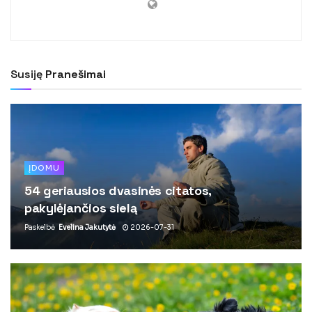
Susiję
Pranešimai
ĮDOMU
54 geriausios dvasinės citatos,
pakylėjančios sielą
Paskelbė
Evelina Jakutytė
2026-07-31