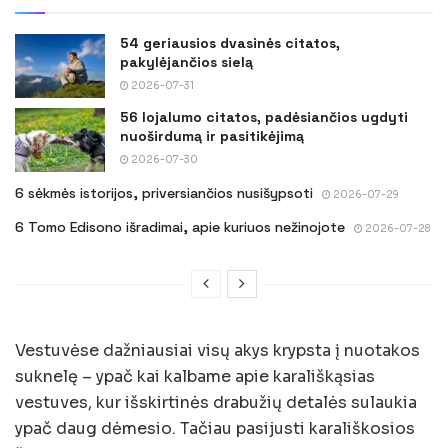
54 geriausios dvasinės citatos,
pakylėjančios sielą
2026-07-31
56 lojalumo citatos, padėsiančios ugdyti
nuoširdumą ir pasitikėjimą
2026-07-30
6 sėkmės istorijos, priversiančios nusišypsoti
2026-07-29
6 Tomo Edisono išradimai, apie kuriuos nežinojote
2026-07-28
Vestuvėse dažniausiai visų akys krypsta į nuotakos
suknelę – ypač kai kalbame apie karališkąsias
vestuves, kur išskirtinės drabužių detalės sulaukia
ypač daug dėmesio. Tačiau pasijusti karališkosios