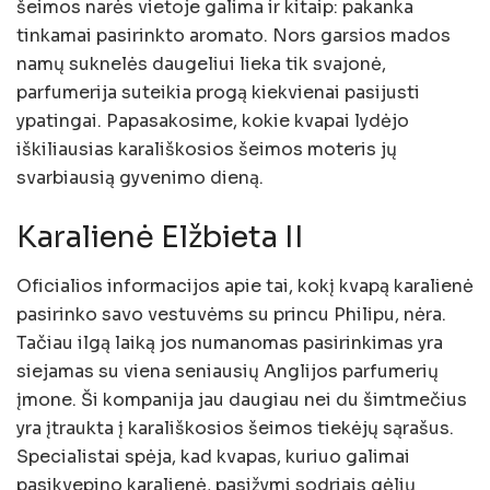
šeimos narės vietoje galima ir kitaip: pakanka
tinkamai pasirinkto aromato. Nors garsios mados
namų suknelės daugeliui lieka tik svajonė,
parfumerija suteikia progą kiekvienai pasijusti
ypatingai. Papasakosime, kokie kvapai lydėjo
iškiliausias karališkosios šeimos moteris jų
svarbiausią gyvenimo dieną.
Karalienė Elžbieta II
Oficialios informacijos apie tai, kokį kvapą karalienė
pasirinko savo vestuvėms su princu Philipu, nėra.
Tačiau ilgą laiką jos numanomas pasirinkimas yra
siejamas su viena seniausių Anglijos parfumerių
įmone. Ši kompanija jau daugiau nei du šimtmečius
yra įtraukta į karališkosios šeimos tiekėjų sąrašus.
Specialistai spėja, kad kvapas, kuriuo galimai
pasikvepino karalienė, pasižymi sodriais gėlių