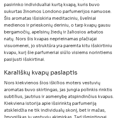
pasirinko individualiai kurtą kvapą, kuris buvo
sukurtas žinomos Londono parfumerijos namuose.
Šis aromatas išsiskiria meditaciniu, švelniai
medienos ir prieskonių deriniu, o tarp kvapų gausu
bergamočių, apelsinų žiedų ir žaliosios arbatos
natų. Nors šis kvapas neprieinamas plačiajai
visuomenei, jo struktūra yra paremta kitu išskirtiniu
kvapu, kurį šie parfumeriai siūlo visiems norintiems
pasijusti išskirtinai.
Karališkų kvapų paslaptis
Nors kiekvienos šios iškilios moters vestuvių
aromatas buvo skirtingas, jas jungia polinkis rinktis
subtilius, jautrius ir asmenybę atspindinčius kvapus.
Kiekviena istorija apie išsirinktą parfumeriją
atskleidžia ne tik individualų skonį, bet ir mažas,
žmogiškas jų vestuvių akimirkas. Tad išmintingai