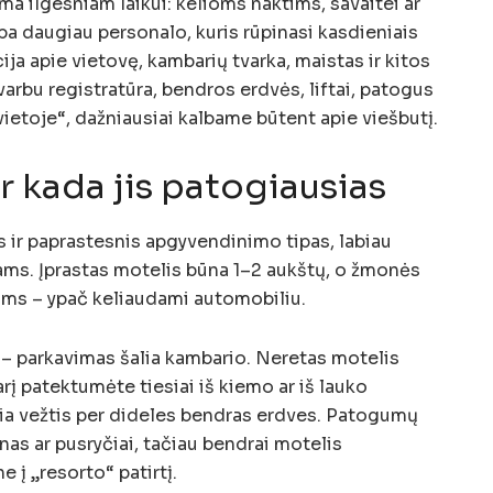
a ilgesniam laikui: kelioms naktims, savaitei ar
rba daugiau personalo, kuris rūpinasi kasdieniais
cija apie vietovę, kambarių tvarka, maistas ir kitos
arbu registratūra, bendros erdvės, liftai, patogus
vietoje“, dažniausiai kalbame būtent apie viešbutį.
ir kada jis patogiausias
s ir paprastesnis apgyvendinimo tipas, labiau
ams. Įprastas motelis būna 1–2 aukštų, o žmonės
ims – ypač keliaudami automobiliu.
– parkavimas šalia kambario. Neretas motelis
rį patektumėte tiesiai iš kiemo ar iš lauko
kia vežtis per dideles bendras erdves. Patogumų
inas ar pusryčiai, tačiau bendrai motelis
 į „resorto“ patirtį.