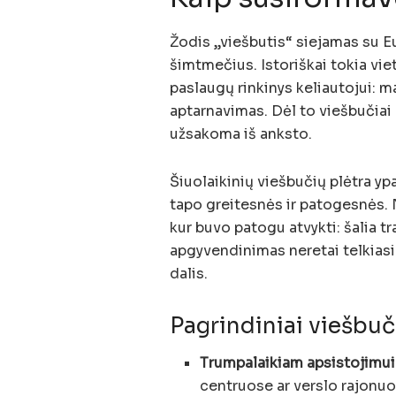
Žodis „viešbutis“ siejamas su Eu
šimtmečius. Istoriškai tokia vie
paslaugų rinkinys keliautojui: m
aptarnavimas. Dėl to viešbučiai 
užsakoma iš anksto.
Šiuolaikinių viešbučių plėtra yp
tapo greitesnės ir patogesnės. N
kur buvo patogu atvykti: šalia t
apgyvendinimas neretai telkiasi 
dalis.
Pagrindiniai viešbuč
Trumpalaikiam apsistojimui 
centruose ar verslo rajonuo