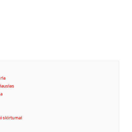
iria
giausias
ja
ai skirtumai