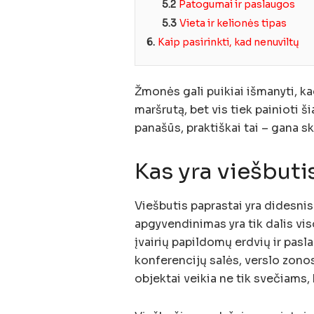
5.2
Patogumai ir paslaugos
5.3
Vieta ir kelionės tipas
6.
Kaip pasirinkti, kad nenuviltų
Žmonės gali puikiai išmanyti, kad
maršrutą, bet vis tiek painioti 
panašūs, praktiškai tai – gana s
Kas yra viešbutis 
Viešbutis paprastai yra didesnis
apgyvendinimas yra tik dalis vi
įvairių papildomų erdvių ir pasla
konferencijų salės, verslo zonos
objektai veikia ne tik svečiams, 