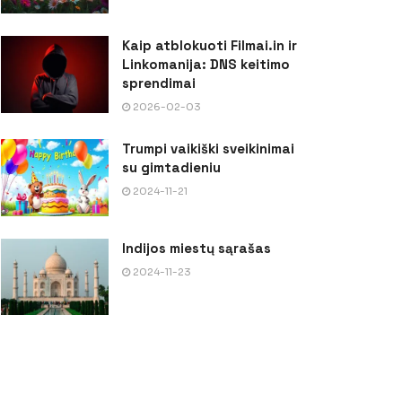
Kaip atblokuoti Filmai.in ir
Linkomanija: DNS keitimo
sprendimai
2026-02-03
Trumpi vaikiški sveikinimai
su gimtadieniu
2024-11-21
Indijos miestų sąrašas
2024-11-23