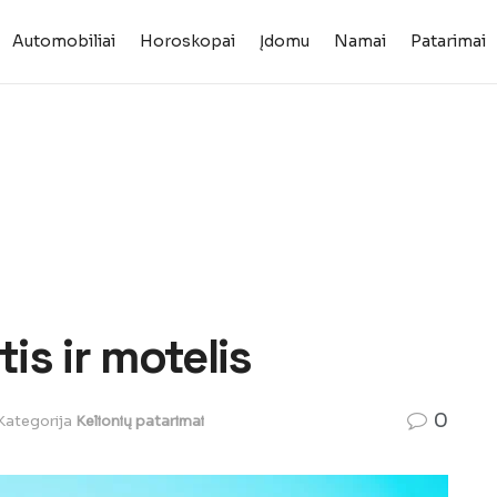
Automobiliai
Horoskopai
Įdomu
Namai
Patarimai
tis ir motelis
0
Kategorija
Kelionių patarimai