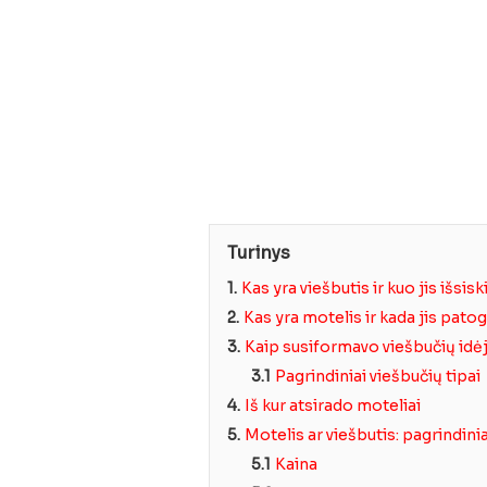
Turinys
1.
Kas yra viešbutis ir kuo jis išsisk
2.
Kas yra motelis ir kada jis pato
3.
Kaip susiformavo viešbučių idė
3.1
Pagrindiniai viešbučių tipai
4.
Iš kur atsirado moteliai
5.
Motelis ar viešbutis: pagrindini
5.1
Kaina