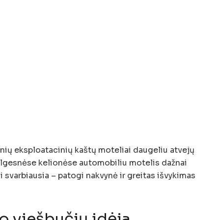
nių eksploatacinių kaštų moteliai daugeliu atvejų
 Ilgesnėse kelionėse automobiliu motelis dažnai
i svarbiausia – patogi nakvynė ir greitas išvykimas
o viešbučių idėja