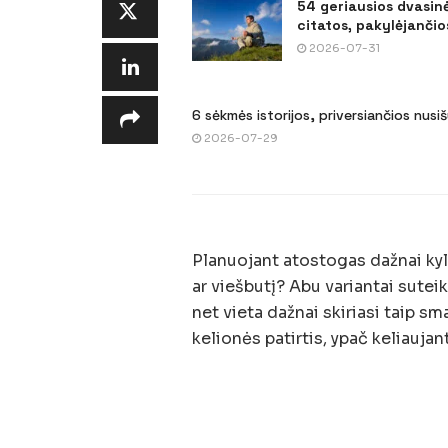
54 geriausios dvasin
citatos, pakylėjančios
2026-07-31
6 sėkmės istorijos, priversiančios nusi
2026-07-29
Planuojant atostogas dažnai kyla
ar viešbutį? Abu variantai suteik
net vieta dažnai skiriasi taip sm
kelionės patirtis, ypač keliaujant