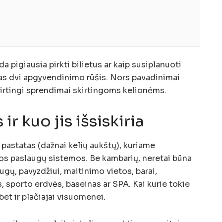
a pigiausia pirkti bilietus ar kaip susiplanuoti
šias dvi apgyvendinimo rūšis. Nors pavadinimai
kirtingi sprendimai skirtingoms kelionėms.
ir kuo jis išsiskiria
 pastatas (dažnai kelių aukštų), kuriame
sos paslaugų sistemos. Be kambarių, neretai būna
ugų, pavyzdžiui, maitinimo vietos, barai,
, sporto erdvės, baseinas ar SPA. Kai kurie tokie
bet ir plačiajai visuomenei.