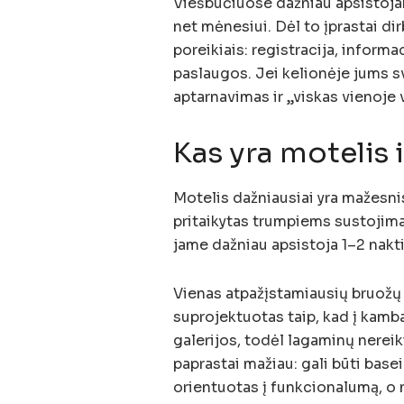
Viešbučiuose dažniau apsistojam
net mėnesiui. Dėl to įprastai di
poreikiais: registracija, informa
paslaugos. Jei kelionėje jums sv
aptarnavimas ir „viskas vienoje 
Kas yra motelis 
Motelis dažniausiai yra mažesni
pritaikytas trumpiems sustojim
jame dažniau apsistoja 1–2 nakt
Vienas atpažįstamiausių bruožų 
suprojektuotas taip, kad į kamba
galerijos, todėl lagaminų nerei
paprastai mažiau: gali būti base
orientuotas į funkcionalumą, o ne