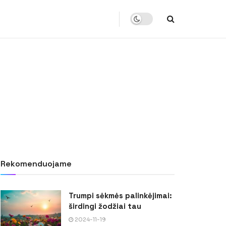
Rekomenduojame
Trumpi sėkmės palinkėjimai:
širdingi žodžiai tau
2024-11-19