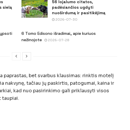
ės
56 lojalumo citatos,
 sielą
padėsiančios ugdyti
nuoširdumą ir pasitikėjimą
2026-07-30
šypsoti
6 Tomo Edisono išradimai, apie kuriuos
nežinojote
2026-07-28
 paprastas, bet svarbus klausimas: rinktis motelį
ia nakvynę, tačiau jų paskirtis, patogumai, kaina ir
arkiai, kad nuo pasirinkimo gali priklausyti visos
 taupiai.