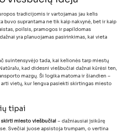
ropos tradicijomis ir vartojamas jau kelis
ta buvo suprantama ne tik kaip nakvynė, bet ir kaip
aistas, poilsis, pramogos ir papildomas
dažnai yra planuojamas pasirinkimas, kai vieta
ač suintensyvėjo tada, kai kelionės tarp miestų
atūralu, kad didesni viešbučiai dažnai kūrėsi ten,
ransporto mazgų. Ši logika matoma ir šiandien –
arti vietų, kur lengva pasiekti skirtingas miesto
ių tipai
skirti miesto viešbučiai
– dažniausiai įsikūrę
se. Svečiai juose apsistoja trumpam, o vertina