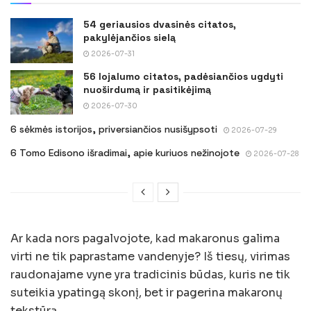
54 geriausios dvasinės citatos,
pakylėjančios sielą
2026-07-31
56 lojalumo citatos, padėsiančios ugdyti
nuoširdumą ir pasitikėjimą
2026-07-30
6 sėkmės istorijos, priversiančios nusišypsoti
2026-07-29
6 Tomo Edisono išradimai, apie kuriuos nežinojote
2026-07-28
Ar kada nors pagalvojote, kad makaronus galima
virti ne tik paprastame vandenyje? Iš tiesų, virimas
raudonajame vyne yra tradicinis būdas, kuris ne tik
suteikia ypatingą skonį, bet ir pagerina makaronų
tekstūrą.