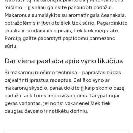
mišinio – jį vėliau galėsite panaudoti padažui.
Makaronus sumaišykite su aromatingais česnakais,
petražolėmis ir įberkite šiek tiek sūrio. Pagardinkite
druska ir juodaisiais pipirais, tiek kiek mėgstate.
Porciją galite pabarstyti papildomu parmezano
sūriu.
Dar viena pastaba apie vyno likučius
Ši makaronų ruošimo technika – paprastas būdas
paįvairinti įprastus receptus. Jei liko vyno ar
makaronų skysčio, panaudokite jį kaip skonio bazę
padažui ar kitoms improvizacijoms. Tai ypatingai
geras variantas, jei norisi vakarienei šiek tiek
daugiau žavesio ir netikėtų derinių.