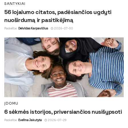
SANTYKIAI
56 lojalumo citatos, padėsiančios ugdyti
nuoširdumą ir pasitikėjimą
Paskelbė
Deividas Karpavičius
2026-07-30
ĮDOMU
6 sėkmės istorijos, priversiančios nusišypsoti
Paskelbė
Evelina Jakutytė
2026-07-29