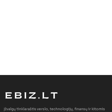
Įžvalgų tinklaraštis verslo, technologijų, finansų ir kitomis