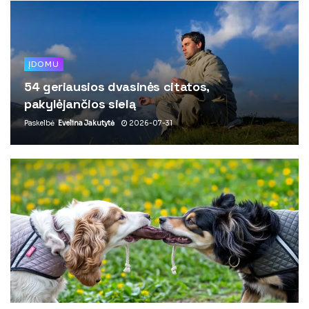
ĮDOMU
54 geriausios dvasinės citatos,
pakylėjančios sielą
Paskelbė
Evelina Jakutytė
2026-07-31