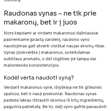
Raudonas vynas – ne tik prie
makaronų, bet ir į juos
Nors kepdami ar virdami makaronus dažniausiai
pasirenkame įprastą vandenį, raudono vyno
naudojimas gali atverti visiškai naujas skonių ribas.
Vynas įsiskverbia į makaronus, suteikdamas
subtilaus aromato, o dėl rūgšties jie tampa dar
malonesnės konsistencijos.
Kodėl verta naudoti vyną?
Verdant makaronus vyne, išryškėja ne tik gilesnės
spalvos, bet ir nauji poskoniai. Raudonas vynas
padeda labiau ištraukti skonius iš kitų ingredientų,
pagyvina patiekalą. Be to, dalį vyno galite panaudoti