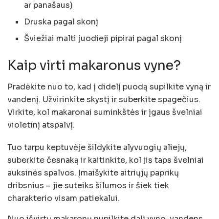
ar panašaus)
Druska pagal skonį
Šviežiai malti juodieji pipirai pagal skonį
Kaip virti makaronus vyne?
Pradėkite nuo to, kad į didelį puodą supilkite vyną ir
vandenį. Užvirinkite skystį ir suberkite spagečius.
Virkite, kol makaronai suminkštės ir įgaus švelniai
violetinį atspalvį.
Tuo tarpu keptuvėje šildykite alyvuogių aliejų,
suberkite česnaką ir kaitinkite, kol jis taps švelniai
auksinės spalvos. Įmaišykite aitriųjų paprikų
dribsnius – jie suteiks šilumos ir šiek tiek
charakterio visam patiekalui.
Nuo išvirtų makaronų nupilkite dalį vyno-vandens