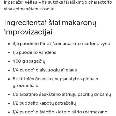
ir padažui vėliau – jis suteiks išraiškingo charakterio
visa apimančiam skoniui.
Ingredientai šiai makaronų
improvizacijai
3,5 puodelio Pinot Noir arba kito raudono vyno
1,5 puodelio vandens
450 g spagečių
1/4 puodelio alyvuogių aliejaus
5 skiltelės česnako, supjaustytos plonais
griežinėliais
1/2 arbatinio šaukštelio aitriųjų paprikų dribsnių
1/2 puodelio kapotų petražolių
1/4 puodelio šviežio kietojo sūrio (parmezano