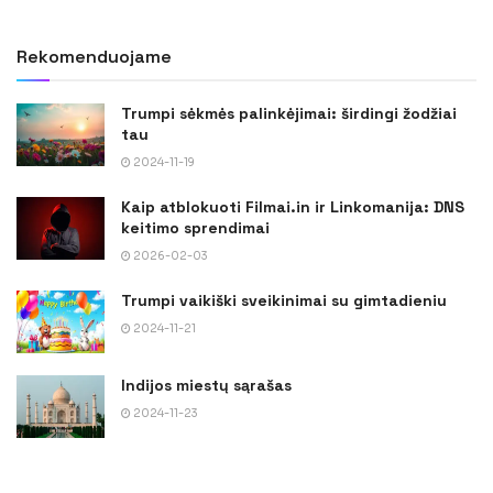
Rekomenduojame
Trumpi sėkmės palinkėjimai: širdingi žodžiai
tau
2024-11-19
Kaip atblokuoti Filmai.in ir Linkomanija: DNS
keitimo sprendimai
2026-02-03
Trumpi vaikiški sveikinimai su gimtadieniu
2024-11-21
Indijos miestų sąrašas
2024-11-23