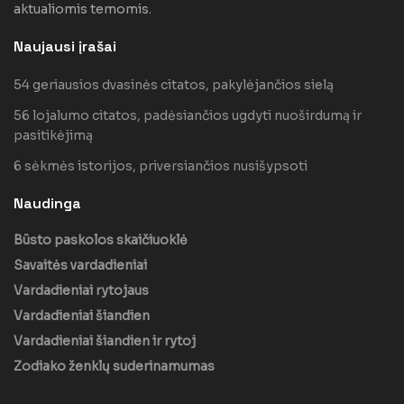
aktualiomis temomis.
Naujausi įrašai
54 geriausios dvasinės citatos, pakylėjančios sielą
56 lojalumo citatos, padėsiančios ugdyti nuoširdumą ir
pasitikėjimą
6 sėkmės istorijos, priversiančios nusišypsoti
Naudinga
Būsto paskolos skaičiuoklė
Savaitės vardadieniai
Vardadieniai rytojaus
Vardadieniai šiandien
Vardadieniai šiandien ir rytoj
Zodiako ženklų suderinamumas