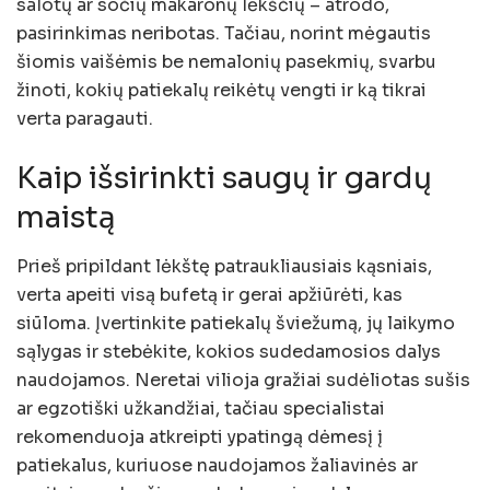
salotų ar sočių makaronų lėkščių – atrodo,
pasirinkimas neribotas. Tačiau, norint mėgautis
šiomis vaišėmis be nemalonių pasekmių, svarbu
žinoti, kokių patiekalų reikėtų vengti ir ką tikrai
verta paragauti.
Kaip išsirinkti saugų ir gardų
maistą
Prieš pripildant lėkštę patraukliausiais kąsniais,
verta apeiti visą bufetą ir gerai apžiūrėti, kas
siūloma. Įvertinkite patiekalų šviežumą, jų laikymo
sąlygas ir stebėkite, kokios sudedamosios dalys
naudojamos. Neretai vilioja gražiai sudėliotas sušis
ar egzotiški užkandžiai, tačiau specialistai
rekomenduoja atkreipti ypatingą dėmesį į
patiekalus, kuriuose naudojamos žaliavinės ar