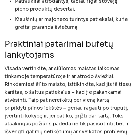
Patraukliai atrodantys, tačiau ilgai stovėję
pieno produktų desertai.
Kiaušinių ar majonezo turintys patiekalai, kurie
greitai praranda šviežumą.
Praktiniai patarimai bufetų
lankytojams
Visada vertinkite, ar siūlomas maistas laikomas
tinkamoje temperatūroje ir ar atrodo šviežiai.
Rinkdamiesi šilto maisto, įsitikinkite, kad jis iš tiesų
karštas, o šaltus patiekalus – kad jie pakankamai
atvėsinti. Taip pat nereikėtų per vieną kartą
pripildyti pilnos lėkštės – geriau ragauti po truputį,
įvertinti kokybę ir, jei patiko, grįžti dar kartą. Toks
atsakingas požiūris padeda ne tik pasisotinti, bet ir
išvengti galimų netikėtumų ar sveikatos problemų.