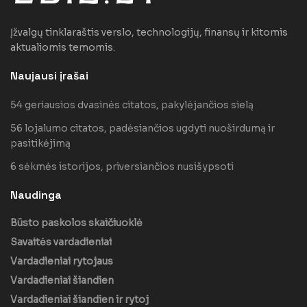
Įžvalgų tinklaraštis verslo, technologijų, finansų ir kitomis
aktualiomis temomis.
Naujausi įrašai
54 geriausios dvasinės citatos, pakylėjančios sielą
56 lojalumo citatos, padėsiančios ugdyti nuoširdumą ir
pasitikėjimą
6 sėkmės istorijos, priversiančios nusišypsoti
Naudinga
Būsto paskolos skaičiuoklė
Savaitės vardadieniai
Vardadieniai rytojaus
Vardadieniai šiandien
Vardadieniai šiandien ir rytoj