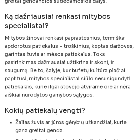
greitai gendančios sudedamosios dalys.
Ką dažniausiai renkasi mitybos
specialistai?
Mitybos žinovai renkasi paprastesnius, termiškai
apdorotus patiekalus – troškinius, keptas daržoves,
garintas žuvis ar mėsos patiekalus. Toks
pasirinkimas dažniausiai užtikrina ir skonį, ir
saugumą. Be to, šalyje, kur bufetų kultūra plačiai
paplitusi, mitybos specialistai siūlo nesusigundyti
patiekalais, kurie ilgai stovėjo atvirame ore ar nėra
aiškiai nurodytos gamybos sąlygos.
Kokių patiekalų vengti?
Žalias žuvis ar jūros gėrybių užkandžiai, kurie
gana greitai genda.