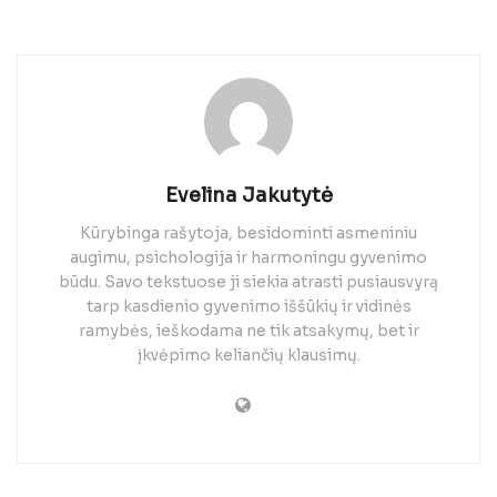
Evelina Jakutytė
Kūrybinga rašytoja, besidominti asmeniniu
augimu, psichologija ir harmoningu gyvenimo
būdu. Savo tekstuose ji siekia atrasti pusiausvyrą
tarp kasdienio gyvenimo iššūkių ir vidinės
ramybės, ieškodama ne tik atsakymų, bet ir
įkvėpimo keliančių klausimų.