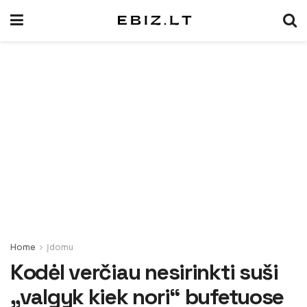
Home
Įdomu
Kodėl verčiau nesirinkti suši
„valgyk kiek nori“ bufetuose