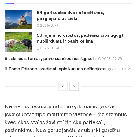
54 geriausios dvasinės citatos,
pakylėjančios sielą
2026-07-31
56 lojalumo citatos, padėsiančios ugdyti
nuoširdumą ir pasitikėjimą
2026-07-30
6 sėkmės istorijos, priversiančios nusišypsoti
2026-07-29
6 Tomo Edisono išradimai, apie kuriuos nežinojote
2026-07-28
Ne vienas nesusigundo lankydamasis „viskas
įskaičiuota“ tipo maitinimo vietose – čia stambus
švediškas stalas žavi milžinišku patiekalų
pasirinkimu. Nuo garuojančių sriubų iki gardžių