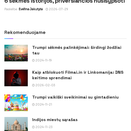
6 sėkmės istorijos, priversiančios nusišypsoti
Paskelbė
Evelina Jakutytė
2026-07-29
Rekomenduojame
Trumpi sėkmės palinkėjimai: širdingi žodžiai
tau
2024-11-19
Kaip atblokuoti Filmai.in ir Linkomanija: DNS
keitimo sprendimai
2026-02-03
Trumpi vaikiški sveikinimai su gimtadieniu
2024-11-21
Indijos miestų sąrašas
2024-11-23