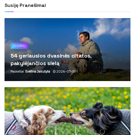
Susiję
Pranešimai
ĮDOMU
54 geriausios dvasinės citatos,
pakylėjančios sielą
Paskelbė
Evelina Jakutytė
2026-07-31