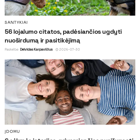
SANTYKIAI
56 lojalumo citatos, padėsiančios ugdyti
nuoširdumą ir pasitikėjimą
Paskelbė
Deividas Karpavičius
2026-07-30
ĮDOMU