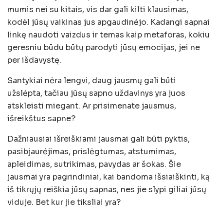
mumis nei su kitais, vis dar gali kilti klausimas,
kodėl jūsų vaikinas jus apgaudinėjo. Kadangi sapnai
linkę naudoti vaizdus ir temas kaip metaforas, kokiu
geresniu būdu būtų parodyti jūsų emocijas, jei ne
per išdavystę.
Santykiai nėra lengvi, daug jausmų gali būti
užslėpta, tačiau jūsų sapno uždavinys yra juos
atskleisti miegant. Ar prisimenate jausmus,
išreikštus sapne?
Dažniausiai išreiškiami jausmai gali būti pyktis,
pasibjaurėjimas, prislėgtumas, atstumimas,
apleidimas, sutrikimas, pavydas ar šokas. Šie
jausmai yra pagrindiniai, kai bandoma išsiaiškinti, ką
iš tikrųjų reiškia jūsų sapnas, nes jie slypi giliai jūsų
viduje. Bet kur jie tiksliai yra?