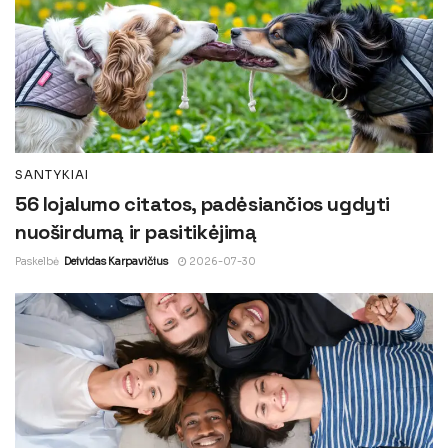
SANTYKIAI
56 lojalumo citatos, padėsiančios ugdyti
nuoširdumą ir pasitikėjimą
Paskelbė
Deividas Karpavičius
2026-07-30