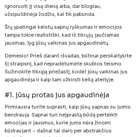
ignoruoti jį visą dieną arba, dar blogiau,
užsipuldinėja žodžiu, kai tik pabunda.
Šių ypatingai keistų sapnų ryškumas ir emocijos
tampa tokie realistiški, kad iš tikrųjų jaučiamas
jausmas, lyg jūsų vaikinas jus apgaudinėtų.
Dėmesio! Prieš darant išvadas, būtinai perskaitykite
šį straipsnį, kad nepradėtumėte skubios teismo.
Sužinokite tikrąją priežastį, kodėl jūsų vaikinas jus
apgaudinėja ir kaip tam užkirsti kelią ateityje.
#1. jūsų protas jus apgaudinėja
Pirmiausia turite suprasti, kaip jūsų sapnas su jumis
bendrauja. Sapnai turi neįprastą būdą perteikti
emocijas ir jausmus, kurie jums nėra žinomi
būdraujant – dažnai tai daro per abstrakčius