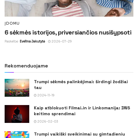
ĮDOMU
6 sėkmės istorijos, priversiančios nusišypsoti
Paskelbė
Evelina Jakutytė
2026-07-29
Rekomenduojame
Trumpi sėkmės palinkėjimai: širdingi žodžiai
tau
2024-11-19
Kaip atblokuoti Filmai.in ir Linkomanija: DNS
keitimo sprendimai
2026-02-03
Trumpi vaikiški sveikinimai su gimtadieniu