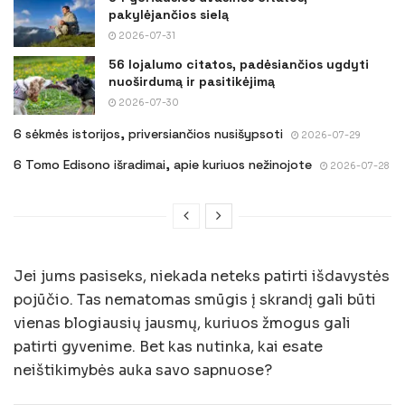
pakylėjančios sielą
2026-07-31
56 lojalumo citatos, padėsiančios ugdyti
nuoširdumą ir pasitikėjimą
2026-07-30
6 sėkmės istorijos, priversiančios nusišypsoti
2026-07-29
6 Tomo Edisono išradimai, apie kuriuos nežinojote
2026-07-28
Jei jums pasiseks, niekada neteks patirti išdavystės
pojūčio. Tas nematomas smūgis į skrandį gali būti
vienas blogiausių jausmų, kuriuos žmogus gali
patirti gyvenime. Bet kas nutinka, kai esate
neištikimybės auka savo sapnuose?