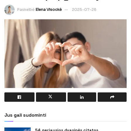
Paskelbė
Elena Visockė
2025-07-28
Jus gali sudominti
54 geriausios dvasinės citatos,