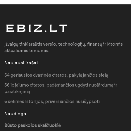
Įžvalgų tinklaraštis verslo, technologijų, finansų ir kitomis
aktualiomis temomis.
Naujausi įrašai
54 geriausios dvasinės citatos, pakylėjančios sielą
56 lojalumo citatos, padėsiančios ugdyti nuoširdumą ir
pasitikėjimą
6 sėkmės istorijos, priversiančios nusišypsoti
Naudinga
Būsto paskolos skaičiuoklė