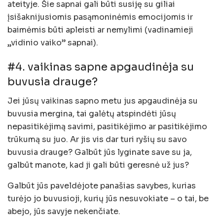
ateityje. Šie sapnai gali būti susiję su giliai
įsišaknijusiomis pasąmoninėmis emocijomis ir
baimėmis būti apleisti ar nemylimi (vadinamieji
„vidinio vaiko” sapnai).
#4. vaikinas sapne apgaudinėja su
buvusia drauge?
Jei jūsų vaikinas sapno metu jus apgaudinėja su
buvusia mergina, tai galėtų atspindėti jūsų
nepasitikėjimą savimi, pasitikėjimo ar pasitikėjimo
trūkumą su juo. Ar jis vis dar turi ryšių su savo
buvusia drauge? Galbūt jūs lyginate save su ja,
galbūt manote, kad ji gali būti geresnė už jus?
Galbūt jūs paveldėjote panašias savybes, kurias
turėjo jo buvusioji, kurių jūs nesuvokiate – o tai, be
abejo, jūs savyje nekenčiate.