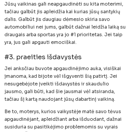
Jūsų vaikinas gali neapgaudinėti su kita moterimi,
tačiau galbūt jis apleidžia kai kurias jūsų santykių
dalis. Galbūt jis daugiau dėmesio skiria savo
automobiliui nei jums, galbūt dažnai leidžia laiką su
draugais arba sportas yra jo #1 prioritetas. Jei taip
yra, jus gali apgauti emociškai.
#3. praeities išdavystės
Jei anksčiau buvote apgaudinėjimo auka, visiškai
įmanoma, kad bijote vėl išgyventi šią patirtį. Jei
nesugebėjote įveikti išdavystės ir skaudulio
jausmo, gali būti, kad šie jausmai vėl atsiranda,
tačiau šį kartą naudojant jūsų dabartinį vaikiną.
Be to, moterys, kurios vaikystėje matė savo tėvus
apgaudinėjant, apleidžiant arba išduodant, dažnai
susiduria su pasitikėjimo problemomis su vyrais