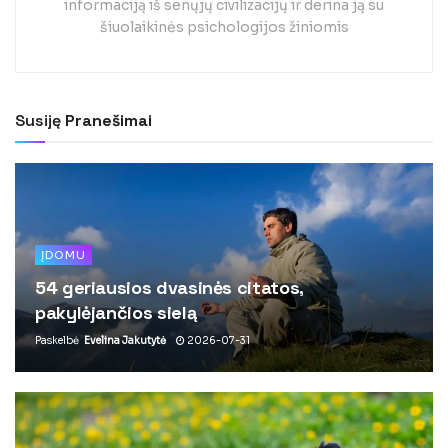
informaciją iš senųjų civilizacijų ir derina ją su
šiuolaikinės psichologijos žiniomis
Susiję
Pranešimai
ĮDOMU
54 geriausios dvasinės citatos,
pakylėjančios sielą
Paskelbė
Evelina Jakutytė
2026-07-31