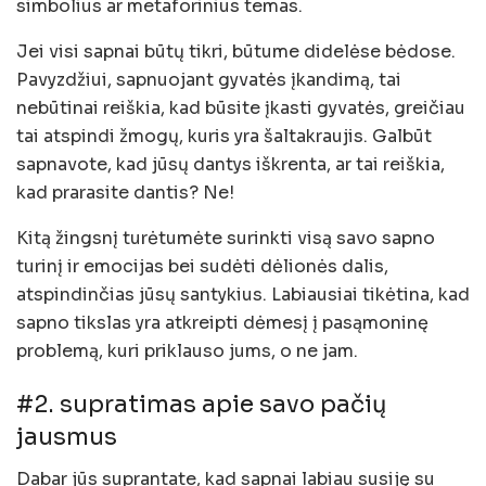
simbolius ar metaforinius temas.
Jei visi sapnai būtų tikri, būtume didelėse bėdose.
Pavyzdžiui, sapnuojant gyvatės įkandimą, tai
nebūtinai reiškia, kad būsite įkasti gyvatės, greičiau
tai atspindi žmogų, kuris yra šaltakraujis. Galbūt
sapnavote, kad jūsų dantys iškrenta, ar tai reiškia,
kad prarasite dantis? Ne!
Kitą žingsnį turėtumėte surinkti visą savo sapno
turinį ir emocijas bei sudėti dėlionės dalis,
atspindinčias jūsų santykius. Labiausiai tikėtina, kad
sapno tikslas yra atkreipti dėmesį į pasąmoninę
problemą, kuri priklauso jums, o ne jam.
#2. supratimas apie savo pačių
jausmus
Dabar jūs suprantate, kad sapnai labiau susiję su