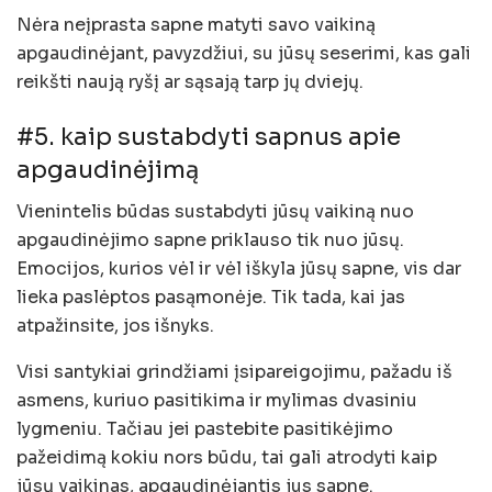
Nėra neįprasta sapne matyti savo vaikiną
apgaudinėjant, pavyzdžiui, su jūsų seserimi, kas gali
reikšti naują ryšį ar sąsają tarp jų dviejų.
#5. kaip sustabdyti sapnus apie
apgaudinėjimą
Vienintelis būdas sustabdyti jūsų vaikiną nuo
apgaudinėjimo sapne priklauso tik nuo jūsų.
Emocijos, kurios vėl ir vėl iškyla jūsų sapne, vis dar
lieka paslėptos pasąmonėje. Tik tada, kai jas
atpažinsite, jos išnyks.
Visi santykiai grindžiami įsipareigojimu, pažadu iš
asmens, kuriuo pasitikima ir mylimas dvasiniu
lygmeniu. Tačiau jei pastebite pasitikėjimo
pažeidimą kokiu nors būdu, tai gali atrodyti kaip
jūsų vaikinas, apgaudinėjantis jus sapne.