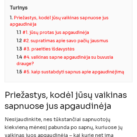
Turinys
1.
Priežastys, kodėl jūsų vaikinas sapnuose jus
apgaudinėja
1.1
#1. jūsų protas jus apgaudinėja
1.2
#2. supratimas apie savo pačių jausmus
1.3
#3. praeities išdavystės
1.4
#4. vaikinas sapne apgaudinėja su buvusia
drauge?
1.5
#5. kaip sustabdyti sapnus apie apgaudinėjimą
Priežastys, kodėl jūsų vaikinas
sapnuose jus apgaudinėja
Nesijaudinkite, nes tūkstančiai sapnuotojų
kiekvieną mėnesį pabunda po sapnų, kuriuose jų
vaikinas juos apgaudinėja – kai kurie net ima