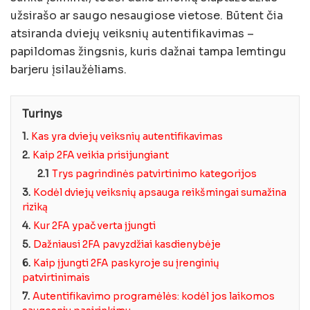
užsirašo ar saugo nesaugiose vietose. Būtent čia
atsiranda dviejų veiksnių autentifikavimas –
papildomas žingsnis, kuris dažnai tampa lemtingu
barjeru įsilaužėliams.
Turinys
1.
Kas yra dviejų veiksnių autentifikavimas
2.
Kaip 2FA veikia prisijungiant
2.1
Trys pagrindinės patvirtinimo kategorijos
3.
Kodėl dviejų veiksnių apsauga reikšmingai sumažina
riziką
4.
Kur 2FA ypač verta įjungti
5.
Dažniausi 2FA pavyzdžiai kasdienybėje
6.
Kaip įjungti 2FA paskyroje su įrenginių
patvirtinimais
7.
Autentifikavimo programėlės: kodėl jos laikomos