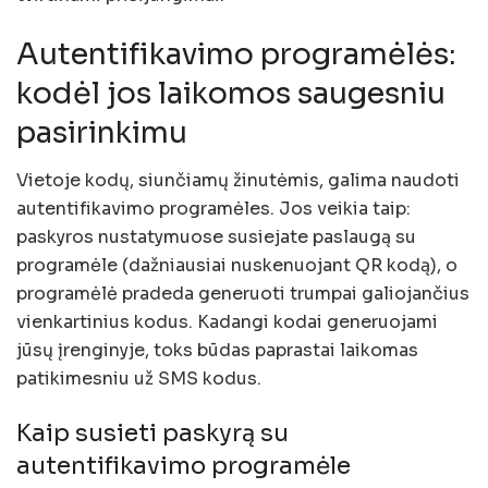
Autentifikavimo programėlės:
kodėl jos laikomos saugesniu
pasirinkimu
Vietoje kodų, siunčiamų žinutėmis, galima naudoti
autentifikavimo programėles. Jos veikia taip:
paskyros nustatymuose susiejate paslaugą su
programėle (dažniausiai nuskenuojant QR kodą), o
programėlė pradeda generuoti trumpai galiojančius
vienkartinius kodus. Kadangi kodai generuojami
jūsų įrenginyje, toks būdas paprastai laikomas
patikimesniu už SMS kodus.
Kaip susieti paskyrą su
autentifikavimo programėle