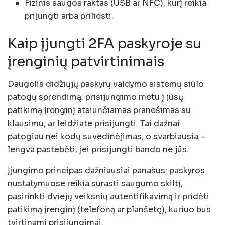
Fizinis saugos raktas (USB ar NFC), kurį reikia
prijungti arba priliesti.
Kaip įjungti 2FA paskyroje su
įrenginių patvirtinimais
Daugelis didžiųjų paskyrų valdymo sistemų siūlo
patogų sprendimą: prisijungimo metu į jūsų
patikimą įrenginį atsiunčiamas pranešimas su
klausimu, ar leidžiate prisijungti. Tai dažnai
patogiau nei kodų suvedinėjimas, o svarbiausia –
lengva pastebėti, jei prisijungti bando ne jūs.
Įjungimo principas dažniausiai panašus: paskyros
nustatymuose reikia surasti saugumo skiltį,
pasirinkti dviejų veiksnių autentifikavimą ir pridėti
patikimą įrenginį (telefoną ar planšetę), kuriuo bus
tvirtinami prisijungimai.