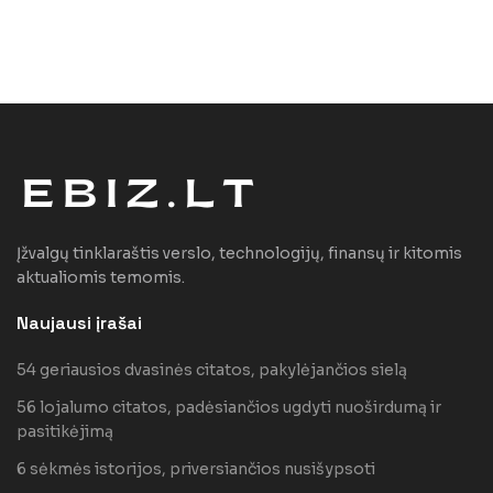
Įžvalgų tinklaraštis verslo, technologijų, finansų ir kitomis
aktualiomis temomis.
Naujausi įrašai
54 geriausios dvasinės citatos, pakylėjančios sielą
56 lojalumo citatos, padėsiančios ugdyti nuoširdumą ir
pasitikėjimą
6 sėkmės istorijos, priversiančios nusišypsoti