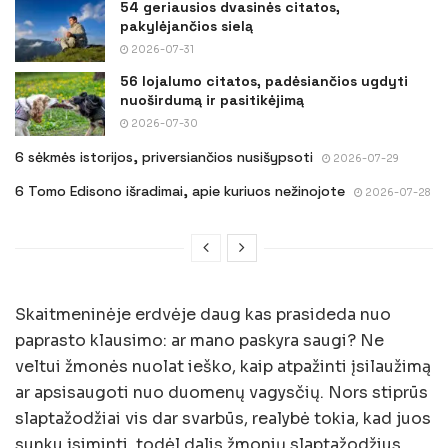
54 geriausios dvasinės citatos,
pakylėjančios sielą
2026-07-31
56 lojalumo citatos, padėsiančios ugdyti
nuoširdumą ir pasitikėjimą
2026-07-30
6 sėkmės istorijos, priversiančios nusišypsoti
2026-07-29
6 Tomo Edisono išradimai, apie kuriuos nežinojote
2026-07-28
Skaitmeninėje erdvėje daug kas prasideda nuo
paprasto klausimo: ar mano paskyra saugi? Ne
veltui žmonės nuolat ieško, kaip atpažinti įsilaužimą
ar apsisaugoti nuo duomenų vagysčių. Nors stiprūs
slaptažodžiai vis dar svarbūs, realybė tokia, kad juos
sunku įsiminti, todėl dalis žmonių slaptažodžius