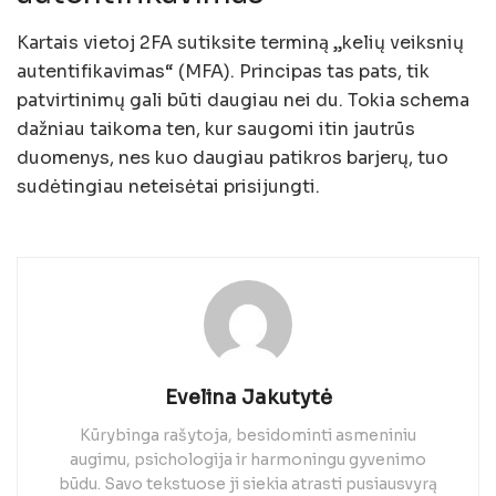
Kartais vietoj 2FA sutiksite terminą „kelių veiksnių
autentifikavimas“ (MFA). Principas tas pats, tik
patvirtinimų gali būti daugiau nei du. Tokia schema
dažniau taikoma ten, kur saugomi itin jautrūs
duomenys, nes kuo daugiau patikros barjerų, tuo
sudėtingiau neteisėtai prisijungti.
Evelina Jakutytė
Kūrybinga rašytoja, besidominti asmeniniu
augimu, psichologija ir harmoningu gyvenimo
būdu. Savo tekstuose ji siekia atrasti pusiausvyrą