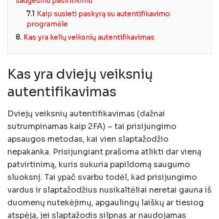
saugesniu pasirinkimu
7.1
Kaip susieti paskyrą su autentifikavimo
programėle
8.
Kas yra kelių veiksnių autentifikavimas
Kas yra dviejų veiksnių
autentifikavimas
Dviejų veiksnių autentifikavimas (dažnai
sutrumpinamas kaip 2FA) – tai prisijungimo
apsaugos metodas, kai vien slaptažodžio
nepakanka. Prisijungiant prašoma atlikti dar vieną
patvirtinimą, kuris sukuria papildomą saugumo
sluoksnį. Tai ypač svarbu todėl, kad prisijungimo
vardus ir slaptažodžius nusikaltėliai neretai gauna iš
duomenų nutekėjimų, apgaulingų laiškų ar tiesiog
atspėja, jei slaptažodis silpnas ar naudojamas