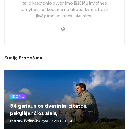
tarp kasdienio gyvenimo iššūkių ir vidinės
ramybės, ieškodama ne tik atsakymų, bet ir
įkvėpimo keliančių klausimų.
Susiję
Pranešimai
ĮDOMU
54 geriausios dvasinės citatos,
pakylėjančios sielą
Paskelbė
Evelina Jakutytė
2026-07-31