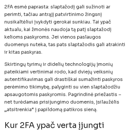
2FA esmė paprasta: slaptažodį gali sužinoti ar
perimti, tačiau antrąjį patvirtinimo žingsnį
nusikaltėliui įvykdyti gerokai sunkiau. Tai ypač
aktualu, kai žmonės naudoja tą patį slaptažodį
kelioms paskyroms. Jei vienos paslaugos
duomenys nuteka, tas pats slaptažodis gali atrakinti
ir kitas paskyras.
Skirtingų tyrimų ir didelių technologijų įmonių
pateikiami vertinimai rodo, kad dviejų veiksnių
autentifikavimas gali drastiškai sumažinti paskyros
perėmimo tikimybę, palyginti su vien slaptažodžiu
apsaugotomis paskyromis. Pagrindinė priežastis –
net turėdamas prisijungimo duomenis, įsilaužėlis
„atsitrenkia“ į papildomą patikros sieną.
Kur 2FA ypač verta įjungti