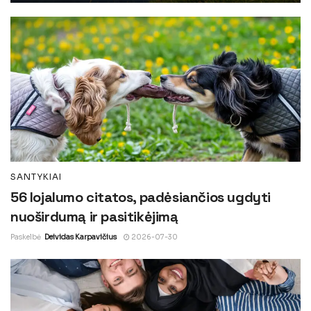
SANTYKIAI
56 lojalumo citatos, padėsiančios ugdyti
nuoširdumą ir pasitikėjimą
Paskelbė
Deividas Karpavičius
2026-07-30