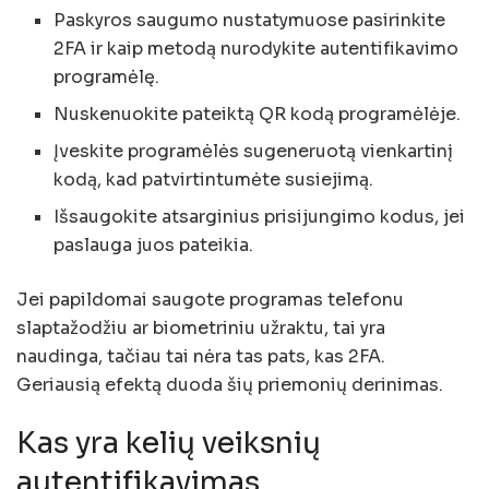
Paskyros saugumo nustatymuose pasirinkite
2FA ir kaip metodą nurodykite autentifikavimo
programėlę.
Nuskenuokite pateiktą QR kodą programėlėje.
Įveskite programėlės sugeneruotą vienkartinį
kodą, kad patvirtintumėte susiejimą.
Išsaugokite atsarginius prisijungimo kodus, jei
paslauga juos pateikia.
Jei papildomai saugote programas telefonu
slaptažodžiu ar biometriniu užraktu, tai yra
naudinga, tačiau tai nėra tas pats, kas 2FA.
Geriausią efektą duoda šių priemonių derinimas.
Kas yra kelių veiksnių
autentifikavimas