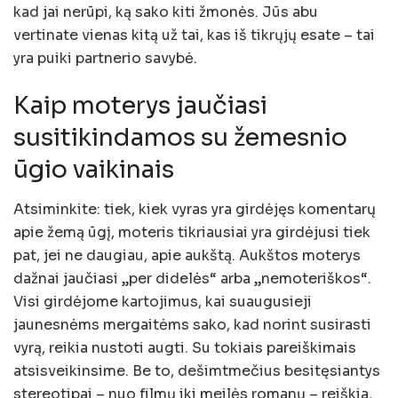
kad jai nerūpi, ką sako kiti žmonės. Jūs abu
vertinate vienas kitą už tai, kas iš tikrųjų esate – tai
yra puiki partnerio savybė.
Kaip moterys jaučiasi
susitikindamos su žemesnio
ūgio vaikinais
Atsiminkite: tiek, kiek vyras yra girdėjęs komentarų
apie žemą ūgį, moteris tikriausiai yra girdėjusi tiek
pat, jei ne daugiau, apie aukštą. Aukštos moterys
dažnai jaučiasi „per didelės“ arba „nemoteriškos“.
Visi girdėjome kartojimus, kai suaugusieji
jaunesnėms mergaitėms sako, kad norint susirasti
vyrą, reikia nustoti augti. Su tokiais pareiškimais
atsisveikinsime. Be to, dešimtmečius besitęsiantys
stereotipai – nuo ​​filmų iki meilės romanų – reiškia,