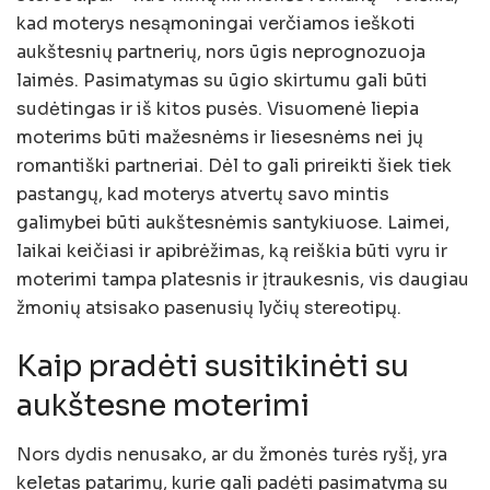
kad moterys nesąmoningai verčiamos ieškoti
aukštesnių partnerių, nors ūgis neprognozuoja
laimės. Pasimatymas su ūgio skirtumu gali būti
sudėtingas ir iš kitos pusės. Visuomenė liepia
moterims būti mažesnėms ir liesesnėms nei jų
romantiški partneriai. Dėl to gali prireikti šiek tiek
pastangų, kad moterys atvertų savo mintis
galimybei būti aukštesnėmis santykiuose. Laimei,
laikai keičiasi ir apibrėžimas, ką reiškia būti vyru ir
moterimi tampa platesnis ir įtraukesnis, vis daugiau
žmonių atsisako pasenusių lyčių stereotipų.
Kaip pradėti susitikinėti su
aukštesne moterimi
Nors dydis nenusako, ar du žmonės turės ryšį, yra
keletas patarimų, kurie gali padėti pasimatymą su