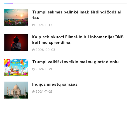
Trumpi sėkmės palinkėjimai: širdingi žodžiai
tau
2024-11-19
Kaip atblokuoti Filmai.in ir Linkomanija: DNS
keitimo sprendimai
2026-02-03
Trumpi vaikiški sveikinimai su gimtadieniu
2024-11-21
Indijos miestų sąrašas
2024-11-23