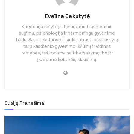
Evelina Jakutytė
Kūrybinga rašytoja, besidominti asmeniniu
augimu, psichologija ir harmoningu gyvenimo
būdu. Savo tekstuose ji siekia atrasti pusiausvyrą
tarp kasdienio gyvenimo iššūkių ir vidinės
ramybės, ieškodama ne tik atsakymų, bet ir
įkvėpimo keliančių klausimų.
Susiję
Pranešimai