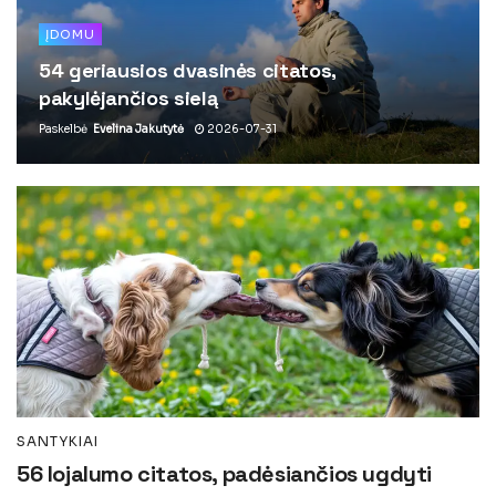
ĮDOMU
54 geriausios dvasinės citatos,
pakylėjančios sielą
Paskelbė
Evelina Jakutytė
2026-07-31
SANTYKIAI
56 lojalumo citatos, padėsiančios ugdyti