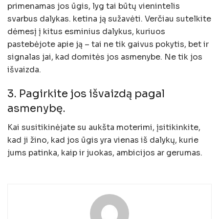
primenamas jos ūgis, lyg tai būtų vienintelis
svarbus dalykas. ketina ją sužavėti. Verčiau sutelkite
dėmesį į kitus esminius dalykus, kuriuos
pastebėjote apie ją – tai ne tik gaivus pokytis, bet ir
signalas jai, kad domitės jos asmenybe. Ne tik jos
išvaizda.
3. Pagirkite jos išvaizdą pagal
asmenybę.
Kai susitikinėjate su aukšta moterimi, įsitikinkite,
kad ji žino, kad jos ūgis yra vienas iš dalykų, kurie
jums patinka, kaip ir juokas, ambicijos ar gerumas.