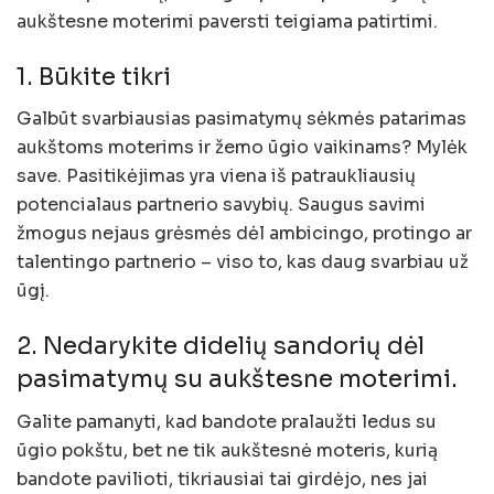
aukštesne moterimi paversti teigiama patirtimi.
1. Būkite tikri
Galbūt svarbiausias pasimatymų sėkmės patarimas
aukštoms moterims ir žemo ūgio vaikinams? Mylėk
save. Pasitikėjimas yra viena iš patraukliausių
potencialaus partnerio savybių. Saugus savimi
žmogus nejaus grėsmės dėl ambicingo, protingo ar
talentingo partnerio – viso to, kas daug svarbiau už
ūgį.
2. Nedarykite didelių sandorių dėl
pasimatymų su aukštesne moterimi.
Galite pamanyti, kad bandote pralaužti ledus su
ūgio pokštu, bet ne tik aukštesnė moteris, kurią
bandote pavilioti, tikriausiai tai girdėjo, nes jai