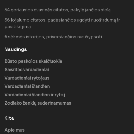
54 geriausios dvasinės citatos, pakylėjančios sielą
56 lojalumo citatos, padėsiančios ugdyti nuoširdumą ir
pasitikėjimą
6 sėkmės istorijos, priversiančios nusišypsoti
Naudinga
Būsto paskolos skaičiuoklė
Savaitės vardadieniai
Vardadieniai rytojaus
Vardadieniai šiandien
Vardadieniai šiandien ir rytoj
Zodiako ženklų suderinamumas
Kita
Apie mus