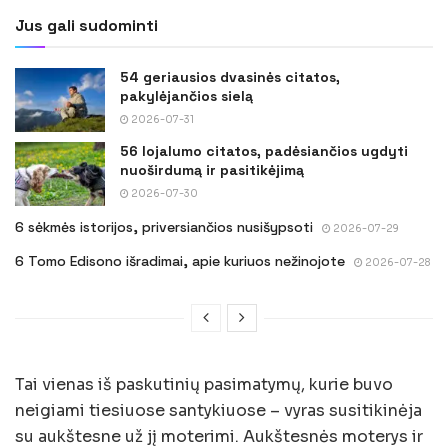
Jus gali sudominti
54 geriausios dvasinės citatos,
pakylėjančios sielą
2026-07-31
56 lojalumo citatos, padėsiančios ugdyti
nuoširdumą ir pasitikėjimą
2026-07-30
6 sėkmės istorijos, priversiančios nusišypsoti
2026-07-29
6 Tomo Edisono išradimai, apie kuriuos nežinojote
2026-07-28
Tai vienas iš paskutinių pasimatymų, kurie buvo
neigiami tiesiuose santykiuose – vyras susitikinėja
su aukštesne už jį moterimi. Aukštesnės moterys ir