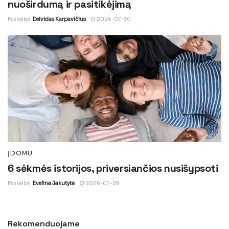
nuoširdumą ir pasitikėjimą
Paskelbė
Deividas Karpavičius
2026-07-30
ĮDOMU
6 sėkmės istorijos, priversiančios nusišypsoti
Paskelbė
Evelina Jakutytė
2026-07-29
Rekomenduojame