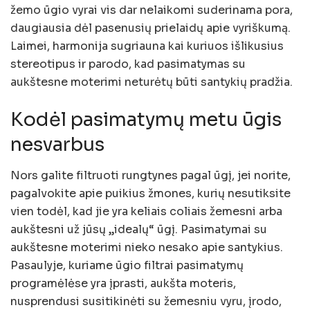
žemo ūgio vyrai vis dar nelaikomi suderinama pora,
daugiausia dėl pasenusių prielaidų apie vyriškumą.
Laimei, harmonija sugriauna kai kuriuos išlikusius
stereotipus ir parodo, kad pasimatymas su
aukštesne moterimi neturėtų būti santykių pradžia.
Kodėl pasimatymų metu ūgis
nesvarbus
Nors galite filtruoti rungtynes ​​pagal ūgį, jei norite,
pagalvokite apie puikius žmones, kurių nesutiksite
vien todėl, kad jie yra keliais coliais žemesni arba
aukštesni už jūsų „idealų“ ūgį. Pasimatymai su
aukštesne moterimi nieko nesako apie santykius.
Pasaulyje, kuriame ūgio filtrai pasimatymų
programėlėse yra įprasti, aukšta moteris,
nusprendusi susitikinėti su žemesniu vyru, įrodo,