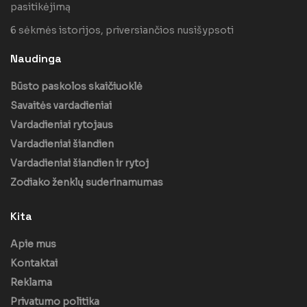
pasitikėjimą
6 sėkmės istorijos, priversiančios nusišypsoti
Naudinga
Būsto paskolos skaičiuoklė
Savaitės vardadieniai
Vardadieniai rytojaus
Vardadieniai šiandien
Vardadieniai šiandien ir rytoj
Zodiako ženklų suderinamumas
Kita
Apie mus
Kontaktai
Reklama
Privatumo politika