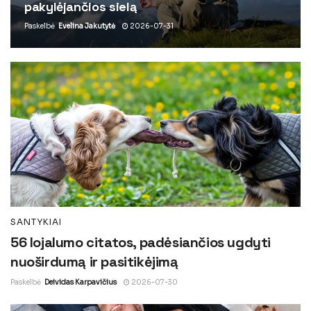
pakylėjančios sielą
Paskelbė
Evelina Jakutytė
2026-07-31
SANTYKIAI
56 lojalumo citatos, padėsiančios ugdyti
nuoširdumą ir pasitikėjimą
Paskelbė
Deividas Karpavičius
2026-07-30