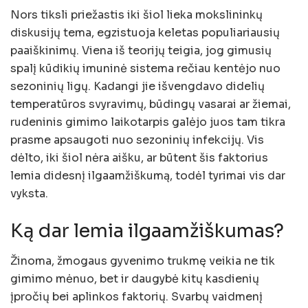
Nors tiksli priežastis iki šiol lieka mokslininkų
diskusijų tema, egzistuoja keletas populiariausių
paaiškinimų. Viena iš teorijų teigia, jog gimusių
spalį kūdikių imuninė sistema rečiau kentėjo nuo
sezoninių ligų. Kadangi jie išvengdavo didelių
temperatūros svyravimų, būdingų vasarai ar žiemai,
rudeninis gimimo laikotarpis galėjo juos tam tikra
prasme apsaugoti nuo sezoninių infekcijų. Vis
dėlto, iki šiol nėra aišku, ar būtent šis faktorius
lemia didesnį ilgaamžiškumą, todėl tyrimai vis dar
vyksta.
Ką dar lemia ilgaamžiškumas?
Žinoma, žmogaus gyvenimo trukmę veikia ne tik
gimimo mėnuo, bet ir daugybė kitų kasdienių
įpročių bei aplinkos faktorių. Svarbų vaidmenį