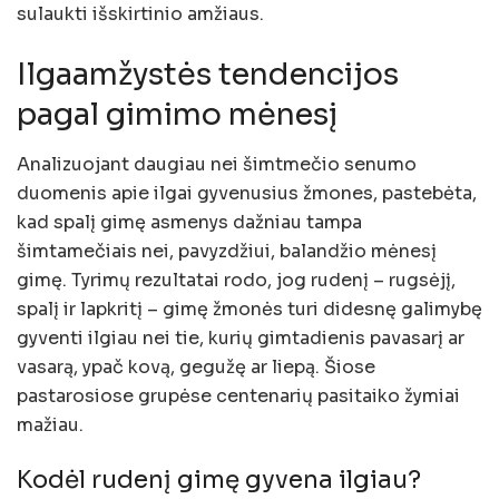
sulaukti išskirtinio amžiaus.
Ilgaamžystės tendencijos
pagal gimimo mėnesį
Analizuojant daugiau nei šimtmečio senumo
duomenis apie ilgai gyvenusius žmones, pastebėta,
kad spalį gimę asmenys dažniau tampa
šimtamečiais nei, pavyzdžiui, balandžio mėnesį
gimę. Tyrimų rezultatai rodo, jog rudenį – rugsėjį,
spalį ir lapkritį – gimę žmonės turi didesnę galimybę
gyventi ilgiau nei tie, kurių gimtadienis pavasarį ar
vasarą, ypač kovą, gegužę ar liepą. Šiose
pastarosiose grupėse centenarių pasitaiko žymiai
mažiau.
Kodėl rudenį gimę gyvena ilgiau?