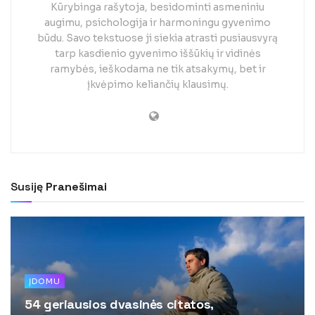
Kūrybinga rašytoja, besidominti asmeniniu
augimu, psichologija ir harmoningu gyvenimo
būdu. Savo tekstuose ji siekia atrasti pusiausvyrą
tarp kasdienio gyvenimo iššūkių ir vidinės
ramybės, ieškodama ne tik atsakymų, bet ir
įkvėpimo keliančių klausimų.
Susiję
Pranešimai
ĮDOMU
54 geriausios dvasinės citatos,