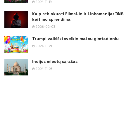
2024-11-19
Kaip atblokuoti Filmai.in ir Linkomanija: DNS
keitimo sprendimai
2026-02-03
Trumpi vaikiški sveikinimai su gimtadieniu
2024-11-21
Indijos miestų sąrašas
2024-11-23