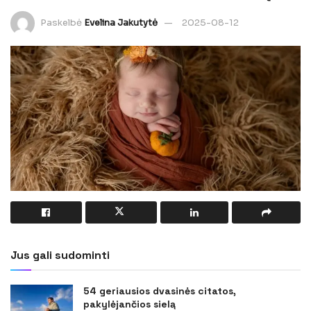
Paskelbė
Evelina Jakutytė
2025-08-12
Jus gali sudominti
54 geriausios dvasinės citatos,
pakylėjančios sielą