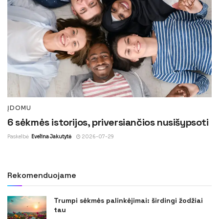
ĮDOMU
6 sėkmės istorijos, priversiančios nusišypsoti
Paskelbė
Evelina Jakutytė
2026-07-29
Rekomenduojame
Trumpi sėkmės palinkėjimai: širdingi žodžiai
tau