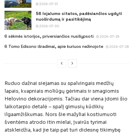
2026-07-31
56 lojalumo citatos, padėsiančios ugdyti
nuoširdumą ir pasitikėjimą
2026-07-30
6 sėkmės istorijos, priversiančios nusišypsoti
2026-07-29
6 Tomo Edisono išradimai, apie kuriuos nežinojote
2026-07-28
Ruduo dažnai siejamas su spalvingais medžių
lapais, kvapniais moliūgų gėrimais ir smagiomis
Helovino dekoracijomis. Tačiau dar viena įdomi šio
laikotarpio detalė – spalį gimusių kūdikių
ilgaamžiškumas. Nors šie mažyliai kostiumuoti
šventėms atrodo itin mielai, įvairūs tyrimai
atskleidžia, kad jie taip pat turi didesnę tikimybę