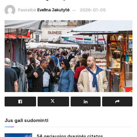
Paskelbė
Evelina Jakutytė
2026-01-05
Jus gali sudominti
54 geriausios dvasinės citatos,