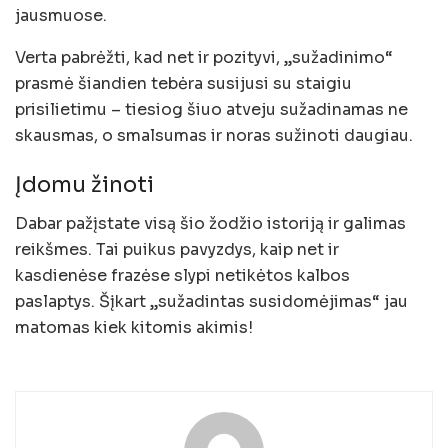
jausmuose.
Verta pabrėžti, kad net ir pozityvi, „sužadinimo“
prasmė šiandien tebėra susijusi su staigiu
prisilietimu – tiesiog šiuo atveju sužadinamas ne
skausmas, o smalsumas ir noras sužinoti daugiau.
Įdomu žinoti
Dabar pažįstate visą šio žodžio istoriją ir galimas
reikšmes. Tai puikus pavyzdys, kaip net ir
kasdienėse frazėse slypi netikėtos kalbos
paslaptys. Šįkart „sužadintas susidomėjimas“ jau
matomas kiek kitomis akimis!