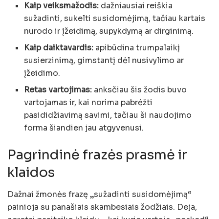
Kaip veiksmažodis:
dažniausiai reiškia
sužadinti, sukelti susidomėjimą, tačiau kartais
nurodo ir įžeidimą, supykdymą ar dirginimą.
Kaip daiktavardis:
apibūdina trumpalaikį
susierzinimą, gimstantį dėl nusivylimo ar
įžeidimo.
Retas vartojimas:
anksčiau šis žodis buvo
vartojamas ir, kai norima pabrėžti
pasididžiavimą savimi, tačiau ši naudojimo
forma šiandien jau atgyvenusi.
Pagrindinė frazės prasmė ir
klaidos
Dažnai žmonės frazę „sužadinti susidomėjimą“
painioja su panašiais skambesiais žodžiais. Deja,