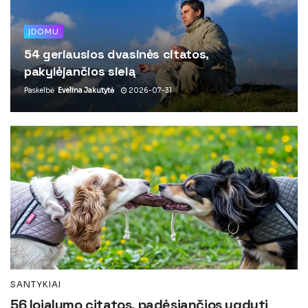
ĮDOMU
54 geriausios dvasinės citatos,
pakylėjančios sielą
Paskelbė
Evelina Jakutytė
2026-07-31
SANTYKIAI
56 lojalumo citatos, padėsiančios ugdyti