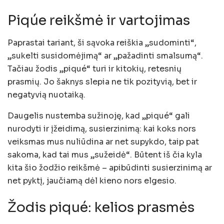
Piqúe reikšmė ir vartojimas
Paprastai tariant, ši sąvoka reiškia „sudominti“,
„sukelti susidomėjimą“ ar „pažadinti smalsumą“.
Tačiau žodis „piqué“ turi ir kitokių, retesnių
prasmių. Jo šaknys slepia ne tik pozityvią, bet ir
negatyvią nuotaiką.
Daugelis nustemba sužinoję, kad „piqué“ gali
nurodyti ir įžeidimą, susierzinimą: kai koks nors
veiksmas mus nuliūdina ar net supykdo, taip pat
sakoma, kad tai mus „sužeidė“. Būtent iš čia kyla
kita šio žodžio reikšmė – apibūdinti susierzinimą ar
net pyktį, jaučiamą dėl kieno nors elgesio.
Žodis piqué: kelios prasmės