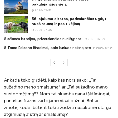
pakylėjančios sielą
2026-07-31
56 lojalumo citatos, padėsiančios ugdyti
nuoširdumą ir pasitikėjimą
2026-07-30
6 sėkmės istorijos, priversiančios nusišypsoti
2026-07-29
6 Tomo Edisono išradimai, apie kuriuos nežinojote
2026-07-28
Ar kada teko girdėti, kaip kas nors sako: „Tai
sužadino mano smalsumą“ ar „Tai sužadino mano
susidomėjimą“? Nors tai skamba gana iškilmingai,
panašias frazes vartojame visai dažnai. Bet ar
žinote, kodėl būtent tokiu žodžiu nusakome staiga
atgimusią aistrą ar smalsumą?