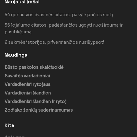
Naujausi įrašai
54 geriausios dvasinės citatos, pakylėjančios sielą
56 lojalumo citatos, padėsiančios ugdyti nuoširdumą ir
pasitikėjimą
6 sėkmės istorijos, priversiančios nusišypsoti
Naudinga
Būsto paskolos skaičiuoklė
Savaitės vardadieniai
Vardadieniai rytojaus
Vardadieniai šiandien
Vardadieniai šiandien ir rytoj
Zodiako ženklų suderinamumas
Kita