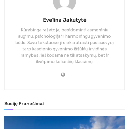
Evelina Jakutytė
Kūrybinga rašytoja, besidominti asmeniniu
augimu, psichologija ir harmoningu gyvenimo
būdu. Savo tekstuose ji siekia atrasti pusiausvyrą
tarp kasdienio gyvenimo iššūkių ir vidinės
ramybės, ieškodama ne tik atsakymų, bet ir
įkvėpimo keliančių klausimų.
Susiję
Pranešimai