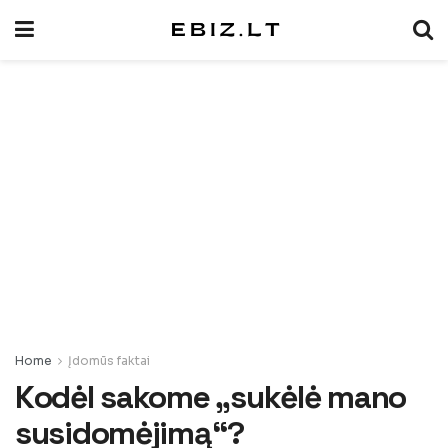
Home
Įdomūs faktai
Kodėl sakome „sukėlė mano
susidomėjimą“?