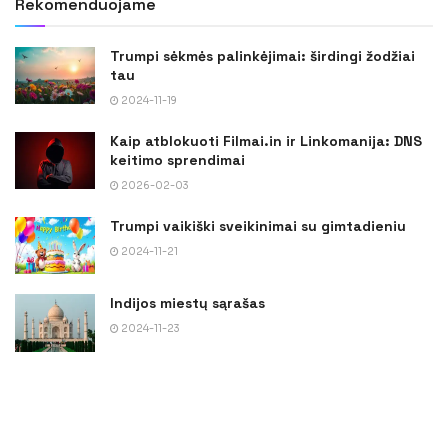
Rekomenduojame
Trumpi sėkmės palinkėjimai: širdingi žodžiai
tau
2024-11-19
Kaip atblokuoti Filmai.in ir Linkomanija: DNS
keitimo sprendimai
2026-02-03
Trumpi vaikiški sveikinimai su gimtadieniu
2024-11-21
Indijos miestų sąrašas
2024-11-23