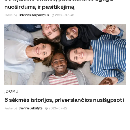
nuoširdumą ir pasitikėjimą
Paskelbė
Deividas Karpavičius
2026-07-30
ĮDOMU
6 sėkmės istorijos, priversiančios nusišypsoti
Paskelbė
Evelina Jakutytė
2026-07-29