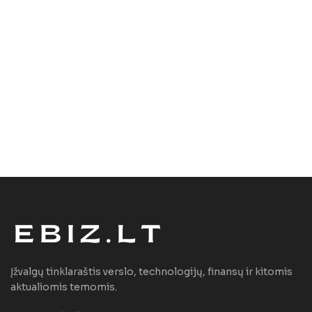
Įžvalgų tinklaraštis verslo, technologijų, finansų ir kitomis
aktualiomis temomis.