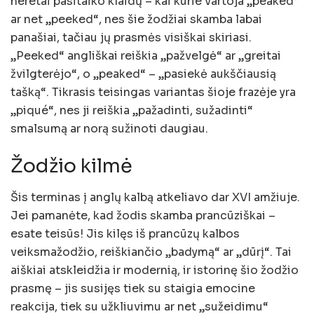
neretai pasitaiko klaidų – kai kurie vartoja „peaked“
ar net „peeked“, nes šie žodžiai skamba labai
panašiai, tačiau jų prasmės visiškai skiriasi.
„Peeked“ angliškai reiškia „pažvelgė“ ar „greitai
žvilgterėjo“, o „peaked“ – „pasiekė aukščiausią
tašką“. Tikrasis teisingas variantas šioje frazėje yra
„piqué“, nes ji reiškia „pažadinti, sužadinti“
smalsumą ar norą sužinoti daugiau.
Žodžio kilmė
Šis terminas į anglų kalbą atkeliavo dar XVI amžiuje.
Jei pamanėte, kad žodis skamba prancūziškai –
esate teisūs! Jis kilęs iš prancūzų kalbos
veiksmažodžio, reiškiančio „badymą“ ar „dūrį“. Tai
aiškiai atskleidžia ir modernią, ir istorinę šio žodžio
prasmę – jis susijęs tiek su staigia emocine
reakcija, tiek su užkliuvimu ar net „sužeidimu“