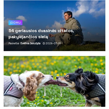
ĮDOMU
54 geriausios dvasinės citatos,
pakylėjančios sielą
Paskelbė
Evelina Jakutytė
2026-07-31