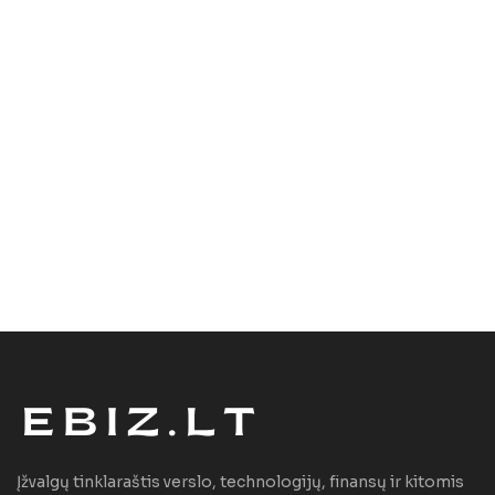
Įžvalgų tinklaraštis verslo, technologijų, finansų ir kitomis