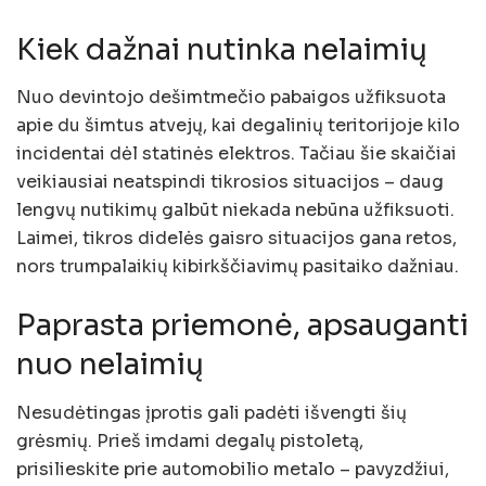
Kiek dažnai nutinka nelaimių
Nuo devintojo dešimtmečio pabaigos užfiksuota
apie du šimtus atvejų, kai degalinių teritorijoje kilo
incidentai dėl statinės elektros. Tačiau šie skaičiai
veikiausiai neatspindi tikrosios situacijos – daug
lengvų nutikimų galbūt niekada nebūna užfiksuoti.
Laimei, tikros didelės gaisro situacijos gana retos,
nors trumpalaikių kibirkščiavimų pasitaiko dažniau.
Paprasta priemonė, apsauganti
nuo nelaimių
Nesudėtingas įprotis gali padėti išvengti šių
grėsmių. Prieš imdami degalų pistoletą,
prisilieskite prie automobilio metalo – pavyzdžiui,