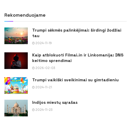
Rekomenduojame
Trumpi sėkmės palinkėjimai: širdingi žodžiai
tau
2024-11-19
Kaip atblokuoti Filmai.in ir Linkomanija: DNS
keitimo sprendimai
2026-02-03
Trumpi vaikiški sveikinimai su gimtadieniu
2024-11-21
Indijos miestų sąrašas
2024-11-23