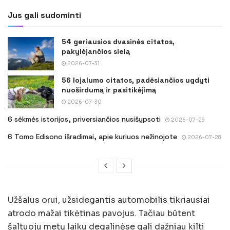
Jus gali sudominti
54 geriausios dvasinės citatos,
pakylėjančios sielą
2026-07-31
56 lojalumo citatos, padėsiančios ugdyti
nuoširdumą ir pasitikėjimą
2026-07-30
6 sėkmės istorijos, priversiančios nusišypsoti
2026-07-29
6 Tomo Edisono išradimai, apie kuriuos nežinojote
2026-07-28
Užšalus orui, užsidegantis automobilis tikriausiai
atrodo mažai tikėtinas pavojus. Tačiau būtent
šaltuoju metų laiku degalinėse gali dažniau kilti