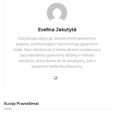
Evelina Jakutytė
Kūrybinga rašytoja, besidominti asmeniniu
augimu, psichologija ir harmoningu gyvenimo
būdu. Savo tekstuose ji siekia atrasti pusiausvyrą
tarp kasdienio gyvenimo iššūkių ir vidinės
ramybės, ieškodama ne tik atsakymų, bet ir
įkvėpimo keliančių klausimų.
Susiję
Pranešimai