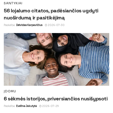
SANTYKIAI
56 lojalumo citatos, padėsiančios ugdyti
nuoširdumą ir pasitikėjimą
Paskelbė
Deividas Karpavičius
2026-07-30
ĮDOMU
6 sėkmės istorijos, priversiančios nusišypsoti
Paskelbė
Evelina Jakutytė
2026-07-29