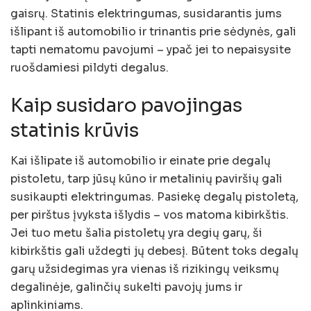
gaisrų. Statinis elektringumas, susidarantis jums
išlipant iš automobilio ir trinantis prie sėdynės, gali
tapti nematomu pavojumi – ypač jei to nepaisysite
ruošdamiesi pildyti degalus.
Kaip susidaro pavojingas
statinis krūvis
Kai išlipate iš automobilio ir einate prie degalų
pistoletu, tarp jūsų kūno ir metalinių paviršių gali
susikaupti elektringumas. Pasiekę degalų pistoletą,
per pirštus įvyksta išlydis – vos matoma kibirkštis.
Jei tuo metu šalia pistoletų yra degių garų, ši
kibirkštis gali uždegti jų debesį. Būtent toks degalų
garų užsidegimas yra vienas iš rizikingų veiksmų
degalinėje, galinčių sukelti pavojų jums ir
aplinkiniams.