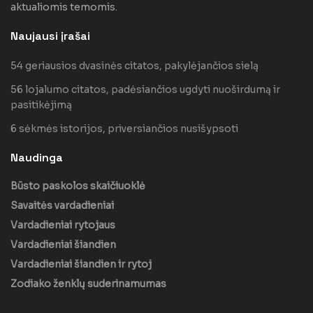
aktualiomis temomis.
Naujausi įrašai
54 geriausios dvasinės citatos, pakylėjančios sielą
56 lojalumo citatos, padėsiančios ugdyti nuoširdumą ir
pasitikėjimą
6 sėkmės istorijos, priversiančios nusišypsoti
Naudinga
Būsto paskolos skaičiuoklė
Savaitės vardadieniai
Vardadieniai rytojaus
Vardadieniai šiandien
Vardadieniai šiandien ir rytoj
Zodiako ženklų suderinamumas